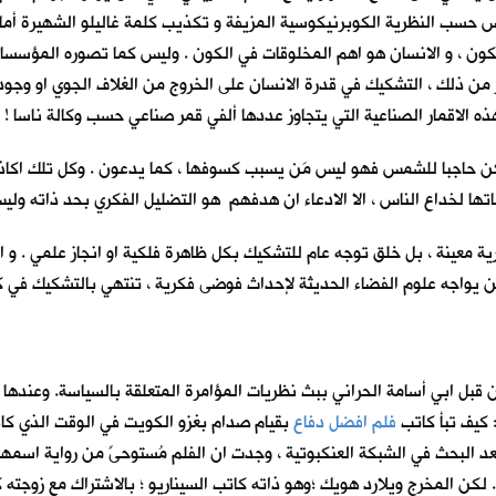
سب النظرية الكوبرنيكوسية المزيفة و تكذيب كلمة غاليلو الشهيرة أمام مح
لكون ، و الانسان هو اهم المخلوقات في الكون . وليس كما تصوره المؤسسات
 من ذلك ، التشكيك في قدرة الانسان على الخروج من الغلاف الجوي او وجود 
ه الاقمار الصناعية التي يتجاوز عددها ألفي قمر صناعي حسب وكالة ناسا !
حاجبا للشمس فهو ليس مَن يسبب كسوفها ، كما يدعون . وكل تلك اكاذيب
اتها لخداع الناس ، الا الادعاء ان هدفهم هو التضليل الفكري بحد ذاته ولي
ة معينة ، بل خلق توجه عام للتشكيك بكل ظاهرة فلكية او انجاز علمي . و ابت
ن يواجه علوم الفضاء الحديثة لإحداث فوضى فكرية ، تنتهي بالتشكيك في ك
من قبل ابي أسامة الحراني ببث نظريات المؤامرة المتعلقة بالسياسة. وعندها
 كيف تبأ كاتب
فلم افضل دفاع
بقيام صدام بغزو الكويت في الوقت الذي ك
بعد البحث في الشبكة العنكبوتية ، وجدت ان الفلم مُستوحىً من رواية اس
مية . لكن المخرج ويلارد هويك ؛وهو ذاته كاتب السيناريو ؛ بالاشتراك مع زوجته