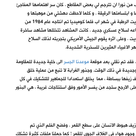
اطلب من نورا ان تترجم لي بعض المقاطع . كان سر اهتمامها المفاجئ
ها و ابتسامتها الرقيقة . و كلما لاحظت دهشتي من موهبتها و
افتضاح عينيّ في مراقبة طريقة تحرك شفتيها ، كلما ازدادت رغبتها في ان نشاهد المزيد من الأفلام. اذكر اننا شاهدنا في احدى ليالي صيف الكويت الرطبة في شهر اب فلما كوميديا تم انتاجه عام 1984 من
راعه لسلاح عسكري جديد . كانت المشاهد تتخللها مشاهد ساخرة
ويت . وعلى اثره يقوم الجيش الأمريكي بتجربته لذلك السلاح
ر الاغبياء المثيرين للسخرية الشديدة.
. فقد تم نقلي بعد موقعة
موعدنا الجسر
الى خلية جديدة للمقاومة
وجديدة في ذلك الوقت. وجذور الغرابة لا تنبع من عملية خلق
ف زيفها ببساطة ، مما يخلق استعدادا للجماهير للتشكيك في كل
ى الارجح ستجد من يفسر الأمور وفق استنتاجات غريبة ، هي البذور
لى زيف هبوط الانسان على سطح القمر . وفضح الفلم الذي تم
ود هواء في الغلاف الجوي للقمر ! كما حملنا ملفات كثيرة تشكك