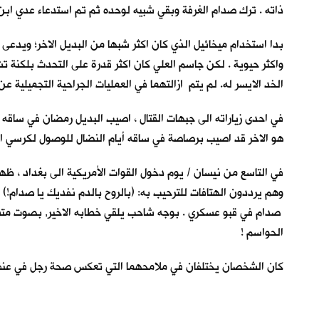
ذاته . ترك صدام الغرفة وبقي شبيه لوحده ثم تم استدعاء عدي ابن ا
بدا استخدام ميخائيل الذي كان اكثر شبها من البديل الاخر؛ ويدعى
واكثر حيوية . لكن جاسم العلي كان اكثر قدرة على التحدث بلكنة تش
الخد الايسر له. لم يتم ازالتهما في العمليات الجراحية التجميلية
في احدى زياراته الى جبهات القتال ، اصيب البديل رمضان في ساقه 
هو الاخر قد اصيب برصاصة في ساقه أيام النضال للوصول لكرسي الح
في التاسع من نيسان / يوم دخول القوات الأمريكية الى بغداد ، ظ
وهم يرددون الهتافات للترحيب به: (بالروح بالدم نفديك يا صدام!) 
صدام في قبو عسكري . بوجه شاحب يلقي خطابه الاخير, بصوت متشنج
الحواسم !
كان الشخصان يختلفان في ملامحهما التي تعكس صحة رجل في عنفو