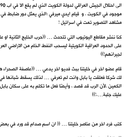
موجود في الكويت . و قيام ايدي ميرفي ؛الذي يمثل دور ضابط في ا
مشاهد التصوير تمت في اسرائيل !
كنا ننشر مقاطع اليوتيوب التي تتحدث … ((حرب الخليج الثانية ا
على الحدود العراقية الكويتية ليسحب النفط الخام من الاراضي الع
لجيرانهم!))
قام عضو اخر في خليتنا ببث فديو اخر يدعي … ((عاصفة الصحراء ه
لك شركا فعلقت يا بابل وانت لم تعرفي … لذلك يسقط شبانها في الش
الكمين .لأن الرب قد قصد ، وأيضًا فعل ما تكلم به على سكان بابل. 
عليك جلبة….!))
كتب فرد اخر من عناصر خليتنا … (( ان اسم صدام قد ورد في بعض 