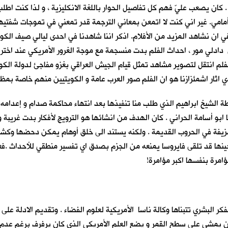
بية . كان يصعب عليّ فهم كل تفاصيل الحوار باللغة الانكليزية ، و لذا كنت 
ية أمامي. غير اني كنت لا اتمعن بمعاني الترجمة قدر تمعني في تموجات شفتي
 دادلي مور ، احداث الفلم بدت منسجمة مع موجة الغرور الأمريكي عند اخت
 الفلم انتقل لتصوير مشاهد تمثل قيام الجيش العراقي بغزو مفاجئ لدولة الك
ي اثار اشمئزازنا هو ان الفلم صور العرب عامة و الكويتيين منهم خاصة بمظه
طة الشيخ ابراهيم الذي طلب منا تنفيذها بعد انتهاء محاكمة صدام و إعدامه
 ابو أسامة الحراني . كان الهدف من انشائها هو الترويج لأفكار بدت غريبة 
المزيفة في الحروب القديمة . ولكنه يستند الى خلق أوهام يمكن دحضها وكش
نها قد تلقى فايروسا يمنعه من الجزم بصدق اي تفسير منطقي للأحداث .فعل
ؤامرة بنفسها اكبر مؤامرة!
فكر البشري تتبناها وكالة ناسا الأمريكية لعلوم الفضاء . وتقديم الادلة ع
يمشي على سطح القمر و يضع العلم الأمريكي الذي كان يرفرف برغم عدم وج