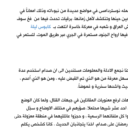
وسة لاسم صدام ( Sudam ) بقلب اتجاه الكلمة و اتجاه حرف (d) الى (b) . وهو أسلوب استعمله نوستردامس في مواضع عديدة من نبوءاته وذلك امعاناً في
 يحين حينها وتنكشف لأهل زمانها. برقيات تحدث فيها عن فخ سوف
ش العراق و شعبه في معركة خاسرة انتهت بـ
كابوس ليلة
 فيها ارواح الجنود مستمرة في الجري عبر طريق الموت. لتستمر في
كنا نجمع الادلة والمعلومات مستندين الى ان صدام استخدم عدة
سهل معرفة من هو الذي تم القبض عليه ، ومن هو الذي اُعدم ،
حديث واشدها سخرية و غموضاً.
جبهات لرفع معنويات المقاتلين في جبهات القتال. ولما كان الوضع
د عشر شبيها محتملا. صوَّرهم في مختلف الاوضاع و سجَّل
ل ملفاتهما الرسمية ، و حجزوا عائلتيهما في منطقة معزولة حتى
يل رمضان على صدام. اخذا يتجاذبان الحديث . كانا كشخص يكلم