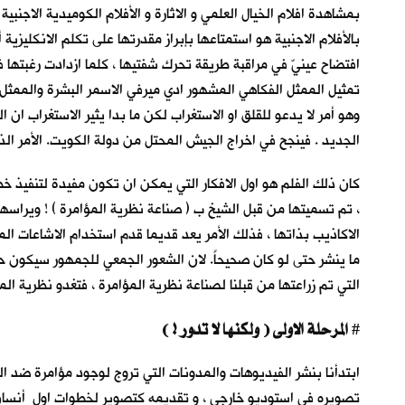
بمشاهدة افلام الخيال العلمي و الاثارة و الأفلام الكوميدية الاجن
بالأفلام الاجنبية هو استمتاعها بإبراز مقدرتها على تكلم الانكليز
تمثيل الممثل الفكاهي المشهور ادي ميرفي الاسمر البشرة والممثل
وهو أمر لا يدعو للقلق او الاستغراب لكن ما بدا يثير الاستغراب ان
الجديد . فينجح في اخراج الجيش المحتل من دولة الكويت. الأمر الذ
كان ذلك الفلم هو اول الافكار التي يمكن ان تكون مفيدة لتنفيذ خ
، تم تسميتها من قبل الشيخ ب ( صناعة نظرية المؤامرة ) ! ويراسها
الاكاذيب بذاتها ، فذلك الأمر يعد قديما قدم استخدام الاشاعات 
ما ينشر حتى لو كان صحيحاً. لان الشعور الجمعي للجمهور سيكون حي
التي تم زراعتها من قبلنا لصناعة نظرية المؤامرة ، فتغدو نظرية الم
المرحلة الاولى ( ولكنها لا تدور ! )
#
ابتدأنا بنشر الفيديوهات والمدونات التي تروج لوجود مؤامرة ضد ال
تصويره في استوديو خارجي ، و تقديمه كتصوير لخطوات اول أنسان 