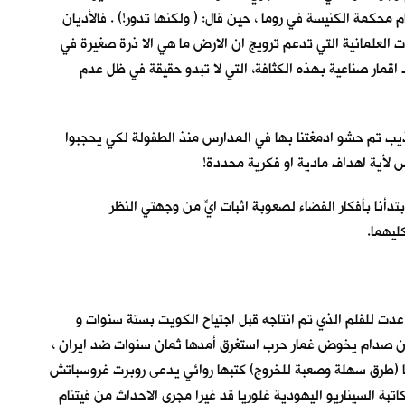
كمة الكنيسة في روما ، حين قال: ( ولكنها تدور!) . فالأديان
 العلمانية التي تدعم ترويج ان الارض ما هي الا ذرة صغيرة في
اقمار صناعية بهذه الكثافة، التي لا تبدو حقيقة في ظل عدم
 تم حشو ادمغتنا بها في المدارس منذ الطفولة لكي يحجبوا
س لأية اهداف مادية او فكرية محددة!
دأنا بأفكار الفضاء لصعوبة اثبات ايٍّ من وجهتي النظر
ليهما.
 عدت للفلم الذي تم انتاجه قبل اجتياح الكويت بستة سنوات و
ان صدام يخوض غمار حرب استغرق أمدها ثمان سنوات ضد ايران ،
مها (طرق سهلة وصعبة للخروج) كتبها روائي يدعى روبرت غروسباتش
 كاتبة السيناريو اليهودية غلوريا قد غيرا مجرى الاحداث من فيتنام