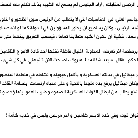
لرئيس لمقابلته , اراد الجلوس لم يسمح له الشبيه بذلك تكلم معه لنصف ساع
 جاسم العلي؛ في المناسبات التي لا يتطلب من الرئيس سوى الظهور و التلو
به الرئيس . وكان يستطيع ان يحاور المسؤولين في الدولة كما لو انه صدام 
 عن عمد ، خشية ان يكون الشبه متطابقا تماما ، فيصعب التفريق بينهما حتى 
برصاصة اثر تعرضه لمحاولة اغتيال فاشلة نفذها احد قادة الافواج الناقمي
كم . فقال له بعد شفائه : ( مبروك ، اصبحت الان تشبهني في كل شيء ، ح
هر ميخائيل في بدلته العسكرية و بأكمل حيويته و نشاطه في منطقة المنصور
وكان ميخائيل يرفع يده ملوحا بالتحية و على محياه ارتسمت ابتسامة القائ
 يطلب من ابطال القوات العسكرية الصمود و ضرب العدو اينما وُجد. و تح
ان قوته وفي خده الايسر شامتين و اخر مريض وليس في خديه شأمة !