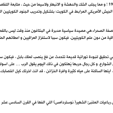
الى احتلال الجيش العراقي لدولة الكويت الذي لم يقع الا في اب 1990 ! و مما يجلب الشك والدهشة و الانبهار 
لجيش الأمريكي المرابط في الكويت؛ بتشكيل وتدريب الجنود الكويتيين ال
و عاصفة الصحراء هي مصيدة سياسية مدبرة في البنتاغون منذ وقت ليس بالق
راقية من دون علم الكويتيين. فيكون سببا لاستفزاز العراقيين و اعطائهم 
ي تحقيق لنبوءة توراتية قديمة تتحدث عن فخ ينصب لملك بابل ، فيكون سب
وارع. و كل رجال حربها يُهلكون في ذلك اليوم يقول الرب … على اسوار بابل
ايتها الساكنة على مياه كثيرة وافرة الخزائن ، قد اتت اخرتك كيل اغتصابك. 
رباعيات المتنبئ الشهير( نوستردامس) التي الفها في القرن السادس عشر ا