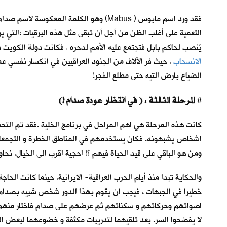
التعمية على أغلب الظن من أجل أن تبقى مثل هذه البرقيات ؛التي 
يُنصب لحاكم بابل فتجتمع عليه الأمم لدحره . فكانت دولة الكويت
الانسحاب
. حيث فر الآلاف من الجنود العراقيين في انكسار نفسي عم
الضياع بارض التيه حتى مطلع الفجر!
المرحلة الثالثة : ( في انتظار عودة صدام !)
#
كانت هذه المرحلة هي اهم المراحل في برنامج الخلية .فقد تم الت
اشخاص يشبهونه. فكان يستخدمهم في المناطق الخطرة و التجمعات ، 
ومن هو الباقي على قيد الحياة فيهم ؟! احجية اقرب الى الخيال. نح
والحكاية تبدا منذ أيام الحرب العراقية- الايرانية. حينما كانت الح
خطيرا في الجبهات ، فيجب ان يقوم بهذا الدور شخص شبيه بصدام ،
اصواتهم وحركاتهم و سكناتهم ثم عرضهم على صدام فاختار منهم شخ
لا يفضحوا السر. بعد تلقيهما لتدريبات مكثفة و خضوعهما لبعض الع