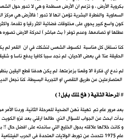
بكروية الأرض ، و تزعم ان الأرض مسطحة و هي لا تدور حول الشمس ح
السماوية والفطرة البشرية تؤمن انها لا تدور ! فالأرض هي مركز ا
كون واسع كبير يحوي على مخلوقات فضائية اكثر رقيا و تقدما. واكثر
عطلها او تصادمها. وعدم توفر ( بث مباشر ) لحركة الارض تصوره هذ
كنا نستغل كل مناسبة لكسوف الشمس لنشكك في ان القمر لم يكن 
الحقيقة عنا! في بعض الاحيان، لم نجد سببا كافيا يدفع ناسا و شقيق
لم ندع اي فكرة الا وقمنا بزعزعتها. لم يكن هدفنا قطع اليقين بنظري
المتصارعتين عن طريق التقصي او التجربة البسيطة. كنا نجعل الدي
المرحلة الثانية ( فخ لملك بابل ! )
#
بعد مرور عام تم تهيئة ذهن الضحية للمرحلة الثانية. وردنا الأمر 
بدأت ابحث عن الجواب للسؤال الذي طالما ارقني بعد غزو الكويت :
و كانت خلالها علاقته بدول الخليج التي ساندته على افضل حال ؟! 
عام 1975 تتحدث عن تورط الولايات المتحدة في الحرب الفيتنا