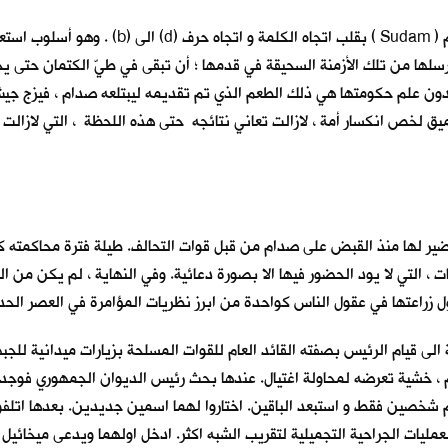
فقد ورد اسم مابوس ( Mabus) وهو الكلمة المعك
يرسلها من تلك الأزمنة السحيقة في قدمها ؛ أن تبقى في طيّ الكتمان حتى
 دون علم حكومتها هي ذلك الطعم الذي تم تقديمه ليبتلعه صدام ، فيزج جي
يق لخص انكسار أمة ، لازالت تعاني نتائجه حتى هذه اللحظة ، التي لازالت
حضير لها منذ القبض على صدام من قبل قوات التحالف. طيلة فترة محاكمته 
التي لا يود الحضور فيها الا بصورة دعائية. وفي النهاية ، لم يكن من ال
اول زراعتها في عقول الناس كواحدة من ابرز نظريات المؤامرة في العصر ال
اجة الى قيام الرئيس بصفته القائد العام للقوات المسلحة بزيارات ميدانية لل
 خشية تعرضه لمحاولة اغتيال. عندها بحث رئيس الديوان الجمهوري فوجد اح
صين فقط و استبعد الباقين. اختاروا لهما اسمين جديدين. بعدها اتلفوا ك
مليات الجراحية التجميلية لتقريب الشبه اكثر. ادخل اولهما ويدعى ميخائ