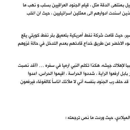
ولاسيما من حيث ، متابعة التفاصيل بمنتهى الدقة مثل ، قيام الجنود العراقيين بسلب و نهب ما
ذين اسندت ادوارهم الى ممثلين اسرائيليين ، حيث ان اغلب
صير. حيث قامت شركة نفط أمريكية بتعميق بئر نفط كويتي يقع
الضوء الاخضر عن طريق خداع قادتهم بعدم التدخل في حالة غزوهم
با لإهلاك جيشه. هكذا تكلم النبي ارميا في سفره … ((قد نصبت
 ارفعوا الراية ، شددوا الحراسة ، اقيموا الحراس، اعدوا
قد حلف رب الجنود بنفسه أني لا ملأنك اناساً كالغوغاء فيرفعون
لميلادي. حيث وردت ما نص ترجمته :