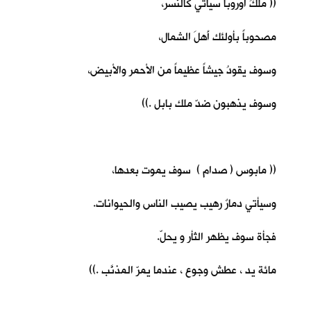
(( ملكُ أوروبا سيأتي كالنسر،
مصحوباً بأولئك أَهلَ الشمال،
وسوف يقودُ جيشاً عظيماً من الأحمر والأبيض،
وسوف يذهبون ضدّ ملك بابل .))
(( مابوس ( صدام ) سوف يموت بعدها،
وسيأتي دمارٌ رهيب يصيب الناس والحيوانات.
فجأة سوف يظهر الثأر و يحلّ.
مائة يد ، عطش وجوع ، عندما يمرّ المذنَّب .))