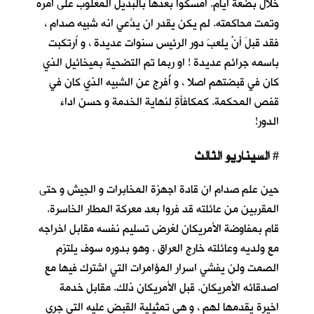
خلال بضعة أيام. أمسكوا بعدها بالبديل المغلوب على أمره
وتمت محاكمته. لم يكن يقدر ان يدَّعي انه شبيه صدام ،
فقد قبلَ أنْ يلعبَ دور الرئيس سنوات عديدة ، و اُرتكبت
باسمه جرائم عديدة ! او ربما تم التضحية بميخائيل الذي
كان في قبضتهم اصلا ، و أُفرِج عن الشبيه الذي كان في
قفص المحكمة. كمكافأةٍ لنهاية الخدمة و حسن اداء
الدور!
السيناريو الثالث
#
حين علم صدام ان قادة اجهزة المخابرات و الجيش و حتى
المقربين من عائلته قد فروا بعد معركة المطار الخاسرة.
قام بمفاوضة الأمريكان لغرض تسليم نفسه مقابل اخراجه
مع ولديه وعائلته خارج العراق . وهو بدوره سوف يلتزم
الصمت ولن يفشي اسرار المؤامرات التي اشترك فيها مع
اصدقائه الأمريكان. قبل الأمريكان ذلك. مقابل خدمة
اخيرة يقدمها لهم ، و هي تمثيلية القبض عليه التي جرى