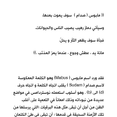
(( مابوس ( صدام ) سوف يموت بعدها،
وسيأتي دمارٌ رهيب يصيب الناس والحيوانات.
فجأة سوف يظهر الثأر و يحلّ.
مائة يد ، عطش وجوع ، عندما يمرّ المذنَّب .))
فقد ورد اسم مابوس ( Mabus) وهو الكلمة المعكوسة
لاسم صدام ( Sudam ) بقلب اتجاه الكلمة و اتجاه حرف
(d) الى (b) . وهو أسلوب استعمله نوستردامس في مواضع
عديدة من نبوءاته وذلك امعاناً في التعمية على أغلب
الظن من أجل أن تبقى مثل هذه البرقيات ؛التي يرسلها من
تلك الأزمنة السحيقة في قدمها ؛ أن تبقى في طيّ الكتمان