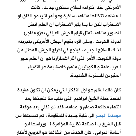
الأمريكي عند اختراعه لسلاح عسكري جديد . كانت
المشاهد تتخللها مشاهد ساخرة وهو أمر لا يدعو للقلق او
الاستغراب لكن ما بدا يثير الاستغراب ان الفلم انتقل
لتصوير مشاهد تمثل قيام الجيش العراقي بغزو مفاجئ
لدولة الكويت . وعلى اثره يقوم الجيش الأمريكي بتجربته
لذلك السلاح الجديد . فينجح في اخراج الجيش المحتل من
دولة الكويت. الأمر الذي اثار اشمئزازنا هو ان الفلم صور
العرب عامة و الكويتيين منهم خاصة بمظهر الاغبياء
المثيرين للسخرية الشديدة.
كان ذلك الفلم هو اول الافكار التي يمكن ان تكون مفيدة
لتنفيذ خطة الشيخ ابراهيم الذي طلب منا تنفيذها بعد
انتهاء محاكمة صدام و إعدامه. فقد تم نقلي بعد موقعة
موعدنا الجسر
الى خلية جديدة للمقاومة ، تم تسميتها من
قبل الشيخ ب ( صناعة نظرية المؤامرة ) ! ويراسها ابو
أسامة الحراني . كان الهدف من انشائها هو الترويج لأفكار