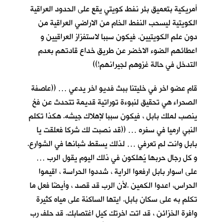
أمريكية بتعميق بئر نفط كويتي يقع على الحدود العراقية
الكويتية ليسحب النفط الخام من الاراضي العراقية من
دون علم الكويتيين. فيكون سببا لاستفزاز العراقيين و
اعطائهم الضوء الاخضر عن طريق خداع قادتهم بعدم
التدخل في حالة غزوهم لجيرانهم!))
قام عضو اخر في خليتنا ببث فديو اخر يدعي … ((عاصفة
الصحراء هي تحقيق لنبوءة توراتية قديمة تتحدث عن فخ
ينصب لملك بابل ، فيكون سببا لإهلاك جيشه. هكذا تكلم
النبي ارميا في سفره … ((قد نصبت لك شركا فعلقت يا
بابل وانت لم تعرفي … لذلك يسقط شبانها في الشوارع.
و كل رجال حربها يُهلكون في ذلك اليوم يقول الرب …
على اسوار بابل ارفعوا الراية ، شددوا الحراسة ، اقيموا
الحراس، اعدوا الكمين .لأن الرب قد قصد ، وأيضًا فعل ما
تكلم به على سكان بابل. ايتها الساكنة على مياه كثيرة
وافرة الخزائن ، قد اتت اخرتك كيل اغتصابك. قد حلف رب