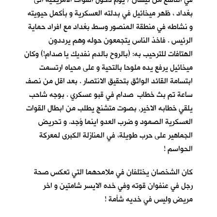
بغداد ، ظهر ميخائيل في بدلته العسكرية و بأكمل حيويته
و نشاطه في منطقة المنصور وسط بغداد مع افراد حماية
الرئيس . فاخذ الناس يتجمعون حوله وهم يرددون
الهتافات للترحيب به: (بالروح بالدم نفديك يا صدام!) وكان
ميخائيل يرفع يده ملوحا بالتحية و على محياه ارتسمت
ابتسامة القائد الواثق بتحقيق الانتصار . بعد اقل من نصف
ساعة تم بث خطاب صدام في قبو عسكري . بوجه شاحب
يلقي خطابه الاخير, بصوت متشنج يطلب من ابطال القوات
العسكرية الصمود و ضرب العدو اينما وُجد. و تحريض
الجماهير على حرب طويلة، في المنازلة الكبرى لمعركة
الحواسم !
كان الشخصان يختلفان في ملامحهما التي تعكس صحة
رجل في عنفوان قوته وفي خده الايسر شامتين و اخر
مريض وليس في خديه شأمة !