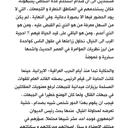
مستندين الى ان صدام استخدم عدة اشخاص يشبهونه.
فكان يستخدمهم في المناطق الخطرة و التجمعات ، التي لا
يود الحضور فيها الا بصورة دعائية. وفي النهاية ، لم يكن
من السهل معرفة من هو الذي تم القبض عليه ، ومن هو
الذي اُعدم ، ومن هو الباقي على قيد الحياة فيهم ؟! احجية
اقرب الى الخيال. نحاول زراعتها في عقول الناس كواحدة
من ابرز نظريات المؤامرة في العصر الحديث واشدها
سخرية و غموضاً.
والحكاية تبدا منذ أيام الحرب العراقية- الايرانية. حينما
كانت الحاجة الى قيام الرئيس بصفته القائد العام للقوات
المسلحة بزيارات ميدانية للجبهات لرفع معنويات المقاتلين
في جبهات القتال. ولما كان الوضع خطيرا في الجبهات ،
فيجب ان يقوم بهذا الدور شخص شبيه بصدام ، خشية
تعرضه لمحاولة اغتيال. عندها بحث رئيس الديوان
الجمهوري فوجد احد عشر شبيها محتملا. صوَّرهم في
مختلف الاوضاع و سجَّل اصواتهم وحركاتهم و سكناتهم