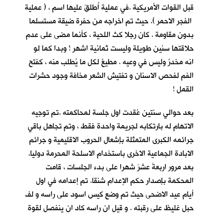
قبل القوات الأمريكية .في عملية اُطلقَ عليها اسم ، ( عملية
الفجر الاحمر ). حيث تم اخراجه من حفرة ضيقة مستسلما
بدون مقاومة . كان رجلا كث اللحية ، كأنما مضى على عدم
حلاقتها سنين طويلة وليست ثمانية اشهر ! وبدا كما لو
انه مخدرٌ وليس في وعيه . مطيعٌ لكل ما يُطلب منه ، كفتح
الفم لفحص الاسنان و تفتيش الشعر مخافة وجود حشرات
القمل !
بعد حوالي سنتين عُقدت اول جلسة لمحاكمته .تم توجيه
الاتهام له بارتكابه لجريمة واحدة فقط ، وتم تجاهل باقي
جرائمه الكبرى المتمثلة بإشعال الحروب الاقليمية و جرائم
الابادة الجماعية الاخرى باستخدام الاسلحة المحرمة دوليا.
بعد مرور اربعةَ عشرَ شهرا على بدء الجلسات ، قامت
المحكمة بإصدار حكم الإعدام شنقا. تم إعدامه في اول
أيام عيد الاضحى حيث تم وضع كيس اسود على راسه و لف
حبل غليظ على رقبته . و قيل ان راسه كاد ان ينفصل لقوة