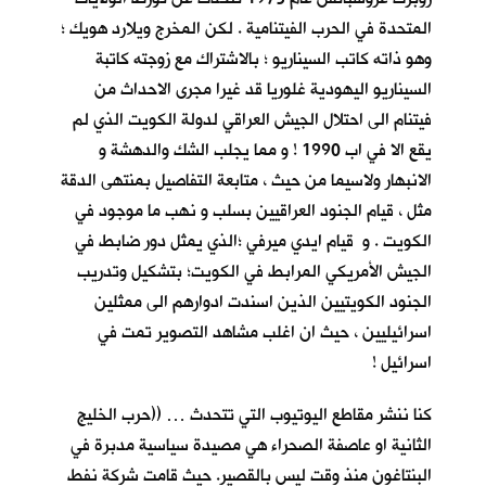
المتحدة في الحرب الفيتنامية . لكن المخرج ويلارد هويك ؛
وهو ذاته كاتب السيناريو ؛ بالاشتراك مع زوجته كاتبة
السيناريو اليهودية غلوريا قد غيرا مجرى الاحداث من
فيتنام الى احتلال الجيش العراقي لدولة الكويت الذي لم
يقع الا في اب 1990 ! و مما يجلب الشك والدهشة و
الانبهار ولاسيما من حيث ، متابعة التفاصيل بمنتهى الدقة
مثل ، قيام الجنود العراقيين بسلب و نهب ما موجود في
الكويت . و قيام ايدي ميرفي ؛الذي يمثل دور ضابط في
الجيش الأمريكي المرابط في الكويت؛ بتشكيل وتدريب
الجنود الكويتيين الذين اسندت ادوارهم الى ممثلين
اسرائيليين ، حيث ان اغلب مشاهد التصوير تمت في
اسرائيل !
كنا ننشر مقاطع اليوتيوب التي تتحدث … ((حرب الخليج
الثانية او عاصفة الصحراء هي مصيدة سياسية مدبرة في
البنتاغون منذ وقت ليس بالقصير. حيث قامت شركة نفط