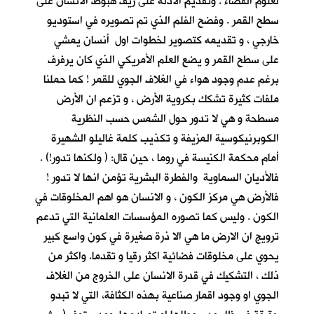
لعلوم الفضاء . وتقديم الادلة على زيف هبوط الانسان على
سطح القمر . وفضح الفلم الذي تم تصويره في استوديو
خارجي ، و تقديمه كتصوير لخطوات اول أنسان يمشي
على سطح القمر و يضع العلم الأمريكي الذي كان يرفرف
برغم عدم وجود هواء في الغلاف الجوي للقمر ! كما حملنا
ملفات كثيرة تشكك بكروية الأرض ، و تزعم ان الأرض
مسطحة و هي لا تدور حول الشمس حسب النظرية
الكوبرنيكوسية المزيفة و تكذيب كلمة غاليلو الشهيرة
أمام محكمة الكنيسة في روما ، حين قال: ( ولكنها تدور!) .
فالأديان السماوية والفطرة البشرية تؤمن انها لا تدور !
فالأرض هي مركز الكون ، و الانسان هو اهم المخلوقات في
الكون . وليس كما تصوره المؤسسات العلمانية التي تدعم
ترويج ان الارض ما هي الا ذرة صغيرة في كون واسع كبير
يحوي على مخلوقات فضائية اكثر رقيا و تقدما. واكثر من
ذلك ، التشكيك في قدرة الانسان على الخروج من الغلاف
الجوي او وجود اقمار صناعية بهذه الكثافة، التي لا تبدو