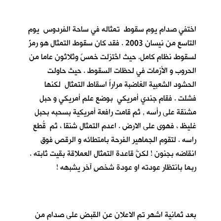
اختفي صدام يوم سقوط تمثاله في ساحة الفردوس يوم
التاسع من نيسان 2003 . فقد كان سقوط التمثال هو رمزٌ
لسقوط نظام كامل. حيث اخُتزلت خمسٌ وثلاثون عاما من
الحروب و الأزمات في لحظات السقوط . حيث حاولت
الحشود الشعبية الغاضبة مراراً اسقاط التمثال لكنها
فشلت . فقام جندي أمريكي بوضع علم أمريكي و حبل
مشنقة على رأسه , ثم قامت رافعة أمريكية بسحبه بحبل
غليظ ، فهوى على الارض . اعدم التمثال شنقا ، ثم قُطع
راسه . لتقوم الجماهير الفرحة بامتطائه و الرقص فوق
انقاضه بجنون ! لكنَّ قاعدة التمثال العملاقة بقيت ثابته .
ربما بانتظار عودته او عودة شخصٍ آخر يشبهه !
بعد ثمانية اشهر تم الاعلان عن القبض على صدام من