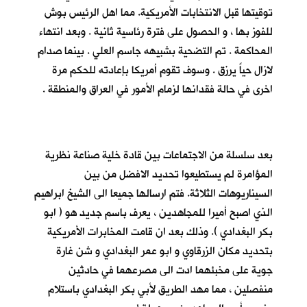
توقيتها قبل الانتخابات الأمريكية. مما اهل الرئيس بوش
للفوز بها ، و الحصول على فترة رئاسية ثانية . وبعد انتهاء
المحاكمة . تم التضحية بشبيهه جاسم العلي . بينما صدام
لازال حياً يرزق . وسوف تقوم أمريكا بإعادته للحكم مرة
اخرى في حالة فقدانها لزمام الأمور في العراق والمنطقة .
بعد سلسلة من الاجتماعات بين قادة خلية صناعة نظرية
المؤامرة لم يستطيعوا تحديد الافضل من بين
السيناريوهات الثلاثة. فتم ارسالها جميعا الى الشيخ ابراهيم
الذي اصبح أميرا للمجاهدين ، يعرف باسم جديد هو ( ابو
بكر البغدادي ). وذلك بعد ان قامت المخابرات الأمريكية
بتحديد مكان الزرقاوي و ابو عمر البغدادي و شن غارة
جوية على مخبئهما ادت الى مصرعهما في حادثين
منفصلين ، مما مهد الطريق لأبي بكر البغدادي باستلام