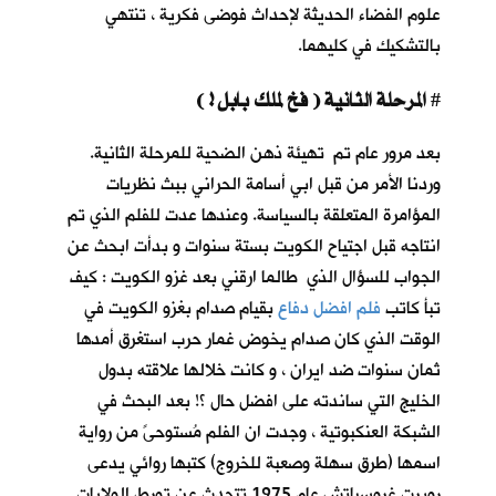
علوم الفضاء الحديثة لإحداث فوضى فكرية ، تنتهي
بالتشكيك في كليهما.
المرحلة الثانية ( فخ لملك بابل ! )
#
بعد مرور عام تم تهيئة ذهن الضحية للمرحلة الثانية.
وردنا الأمر من قبل ابي أسامة الحراني ببث نظريات
المؤامرة المتعلقة بالسياسة. وعندها عدت للفلم الذي تم
انتاجه قبل اجتياح الكويت بستة سنوات و بدأت ابحث عن
الجواب للسؤال الذي طالما ارقني بعد غزو الكويت : كيف
تبأ كاتب
فلم افضل دفاع
بقيام صدام بغزو الكويت في
الوقت الذي كان صدام يخوض غمار حرب استغرق أمدها
ثمان سنوات ضد ايران ، و كانت خلالها علاقته بدول
الخليج التي ساندته على افضل حال ؟! بعد البحث في
الشبكة العنكبوتية ، وجدت ان الفلم مُستوحىً من رواية
اسمها (طرق سهلة وصعبة للخروج) كتبها روائي يدعى
روبرت غروسباتش عام 1975 تتحدث عن تورط الولايات