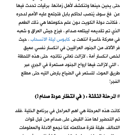
حتى يحين حينها وتنكشف لأهل زمانها. برقيات تحدث فيها
عن فخ سوف يُنصب لحاكم بابل فتجتمع عليه الأمم لدحره
. فكانت دولة الكويت دون علم حكومتها هي ذلك الطعم
الذي تم تقديمه ليبتلعه صدام ، فيزج جيش العراق و شعبه
في معركة خاسرة انتهت بـ
كابوس ليلة الانسحاب
. حيث
فر الآلاف من الجنود العراقيين في انكسار نفسي عميق
لخص انكسار أمة ، لازالت تعاني نتائجه حتى هذه اللحظة
، التي لازالت فيها ارواح الجنود مستمرة في الجري عبر
طريق الموت. لتستمر في الضياع بارض التيه حتى مطلع
الفجر!
المرحلة الثالثة : ( في انتظار عودة صدام !)
#
كانت هذه المرحلة هي اهم المراحل في برنامج الخلية .فقد
تم التحضير لها منذ القبض على صدام من قبل قوات
التحالف. طيلة فترة محاكمته كنا نجمع الادلة والمعلومات