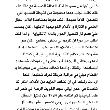
خالتي نورا من سفرتها اثناء العطلة الصيفية مع عائلتها .
فقد كانت تجلب معها مجموعة من اشرطة الفيديو التي
تتضمن أفلاماً جديدة . كنت مغرما بمشاهدة افلام الخيال
العلمي و الاثارة و الأفلام الكوميدية الاجنبية . كان يصعب
عليّ فهم كل تفاصيل الحوار باللغة الانكليزية ، و لذا كنت
اطلب من نورا ان تترجم لي بعض المقاطع . كان سر
اهتمامها المفاجئ بالأفلام الاجنبية هو استمتاعها بإبراز
مقدرتها على تكلم الانكليزية أمامي. غير اني كنت لا
اتمعن بمعاني الترجمة قدر تمعني في تموجات شفتيها و
ابتسامتها الرقيقة . و كلما لاحظت دهشتي من موهبتها و
افتضاح عينيّ في مراقبة طريقة تحرك شفتيها ، كلما
ازدادت رغبتها في ان نشاهد المزيد من الأفلام. اذكر اننا
شاهدنا في احدى ليالي صيف الكويت الرطبة في شهر اب
فلما كوميديا تم انتاجه عام 1984 من تمثيل الممثل
الفكاهي المشهور ادي ميرفي الاسمر البشرة والممثل
دادلي مور ، احداث الفلم بدت منسجمة مع موجة الغرور