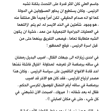
جاسم العلي كان اكثر قدرة على التحدث بلكنة تشبه
الرئيس . وكان يستطيع ان يحاور المسؤولين في الدولة
كما لو انه صدام الحقيقي. لكن أمراً وحيداً ظل مختلفاً عنه
، هو وجود شأمتين في الخد الايسر له. لم يتم ازالتهما
في العمليات الجراحية التجميلية عن عمد ، خشية ان يكون
الشبه متطابقا تماما ، فيصعب التفريق بينهما حتى من
قبل اسرة الرئيس ، فيقع المحظور !
في احدى زياراته الى جبهات القتال ، اصيب البديل رمضان
في ساقه برصاصة اثر تعرضه لمحاولة اغتيال فاشلة نفذها
احد قادة الافواج الناقمين على سياسة الرئيس . وكان هذا
مصدر ارتياح للرئيس ، فقد كان هو الاخر قد اصيب
برصاصة في ساقه أيام النضال للوصول لكرسي الحكم .
فقال له بعد شفائه : ( مبروك ، اصبحت الان تشبهني في
كل شيء ، حتى في مكان اصابتي !) .
في التاسع من نيسان / يوم دخول القوات الأمريكية الى