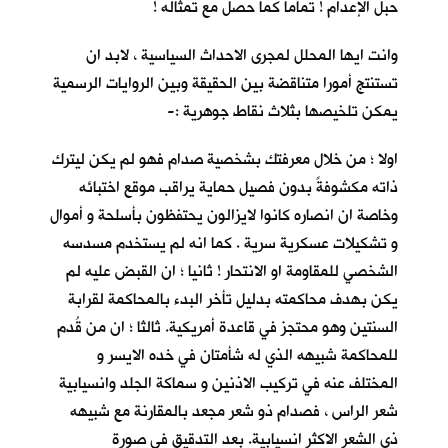
حبل الإعدام ! تماما كما حصل مع تمثاله !
وانت ايها المحلل لمجرى الاحداث السياسية ، لابد ان
تستنتج أمورا متناقضة بين الحقيقة وبين الروايات الرسمية
يمكن تلخيصها بثلاث نقاط جوهرية :-
اولا ؛ من خلال معرفتك بشخصية صدام فهو لم يكن ليترك
ذاته مكشوفةً بدون فصيل حماية يراقب موقع اختبائه
وخاصة ان انصاره كانوا لايزالون يحتفظون بأسلحة و أموال
و تشكيلات عسكرية سرية . كما انه لم يستخدم مسدسه
الشخصي للمقاومة او الانتحار ! ثانيا ؛ ان القبض عليه لم
يكن بهدف محاكمته بدليل تأخر البدء بالمحاكمة لقرابة
السنتين وهو محتجز في قاعدة أمريكية. ثالثا ؛ ان من قُدم
للمحاكمة شبيهه الذي له شأمتان في خده الايسر و
المختلف عنه في تركيب الاذنين و سماكة الجلد وانسيابية
شعر الراس ، فصدام ذو شعر مجعد بالمقارنة مع شبيهه
ذي الشعر الاكثر انسيابية. بعد التدقيق في صورة