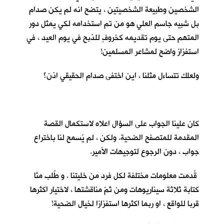
الشخصين وطبيعة الشخصيتين ، يتضح انه لم يكن صدام
بل شبيه جاسم العلي هو من تم استخدامه لكي يمثل دور
المتهم حتى يوم تقديمه كخروفٍ للذبح في يوم العيد ، في
استفزاز واضح لمشاعر المسلمين!
ولعلك تتساءل مثلنا ، اين اختفى صدام الحقيقي اذن؟
كان علينا الجواب على السؤال اعلاه لاستكمال القصة
المقدمة للمتصفح الضحية. ولكن ، لم يُسمح لنا باختراع
جواب ، دون الرجوع لتوجيهات الأمير.
قُدمت معلومات مختلفة لكل فرد من خليتنا . و طُلب منَّا
كتابة ثلاثة سيناريوهات ومن ثمّ مناقشتها ، لاختيار اكثرها
قربا للواقع ، او ربما اكثرها استفزازا لخيال الضحية!