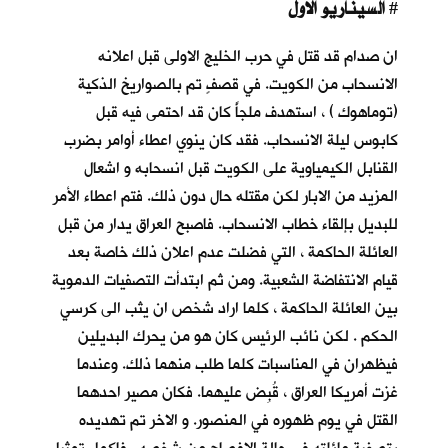
السيناريو الاول
#
ان صدام قد قتل في حرب الخليج الاولى قبل اعلانه
الانسحاب من الكويت. في قصفٍ تم بالصواريخ الذكية
(توماهوك ) ، استهدف ملجأً كان قد احتمى فيه قبل
كابوس ليلة الانسحاب
. فقد كان ينوي اعطاء أوامر بضرب
القنابل الكيمياوية على الكويت قبل انسحابه و اشعال
المزيد من الابار لكن مقتله حال دون ذلك. فتم اعطاء الأمر
للبديل بإلقاء خطاب الانسحاب. فاصبح العراق يدار من قبل
العائلة الحاكمة ، التي فضلت عدم اعلان ذلك خاصة بعد
قيام الانتفاضة الشعبية. ومن ثم ابتدأت التصفيات الدموية
بين العائلة الحاكمة ، كلما اراد شخص ان يثب الى كرسي
الحكم . لكن نائب الرئيس كان هو من يحرك البديلين
فيظهران في المناسبات كلما طلب منهما ذلك. وعندما
غزت أمريكا العراق ، قُبِض عليهما. فكان مصير احدهما
القتل في يوم ظهوره في المنصور. و الاخر تم تهديده