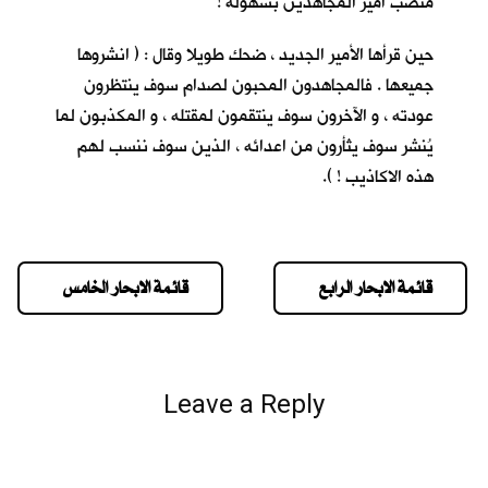
منصب أمير المجاهدين بسهولة !
حين قرأها الأمير الجديد ، ضحك طويلا وقال : ( انشروها
جميعها . فالمجاهدون المحبون لصدام سوف ينتظرون
عودته ، و الآخرون سوف ينتقمون لمقتله ، و المكذبون لما
يُنشر سوف يثأرون من اعدائه ، الذين سوف ننسب لهم
هذه الاكاذيب ! ).
قائمة الابحار الرابع
قائمة الابحار الخامس
Leave a Reply