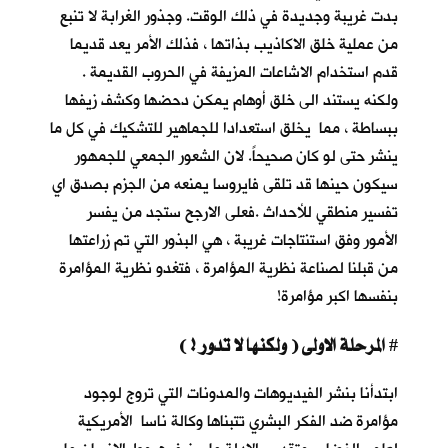
بدت غريبة وجديدة في ذلك الوقت. وجذور الغرابة لا تنبع
من عملية خلق الاكاذيب بذاتها ، فذلك الأمر يعد قديما
قدم استخدام الاشاعات المزيفة في الحروب القديمة .
ولكنه يستند الى خلق أوهام يمكن دحضها وكشف زيفها
ببساطة ، مما يخلق استعدادا للجماهير للتشكيك في كل ما
ينشر حتى لو كان صحيحاً. لان الشعور الجمعي للجمهور
سيكون حينها قد تلقى فايروسا يمنعه من الجزم بصدق اي
تفسير منطقي للأحداث .فعلى الارجح ستجد من يفسر
الأمور وفق استنتاجات غريبة ، هي البذور التي تم زراعتها
من قبلنا لصناعة نظرية المؤامرة ، فتغدو نظرية المؤامرة
بنفسها اكبر مؤامرة!
المرحلة الاولى ( ولكنها لا تدور ! )
#
ابتدأنا بنشر الفيديوهات والمدونات التي تروج لوجود
مؤامرة ضد الفكر البشري تتبناها وكالة ناسا الأمريكية