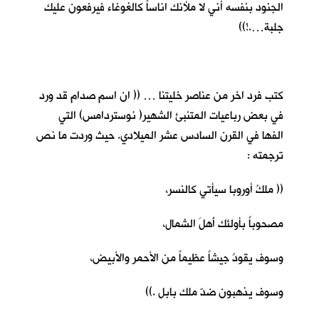
الجنود بنفسه أني لا ملأنك اناساً كالغوغاء فيرفعون عليك
جلبة….!))
كتب فرد اخر من عناصر خليتنا … (( ان اسم صدام قد ورد
في بعض رباعيات المتنبئ الشهير( نوستردامس) التي
الفها في القرن السادس عشر الميلادي. حيث وردت ما نص
ترجمته :
(( ملكُ أوروبا سيأتي كالنسر،
مصحوباً بأولئك أَهلَ الشمال،
وسوف يقودُ جيشاً عظيماً من الأحمر والأبيض،
وسوف يذهبون ضدّ ملك بابل .))