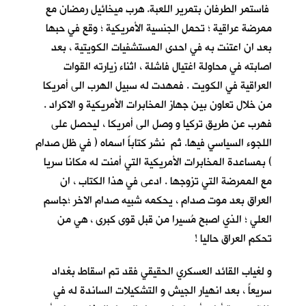
فاستمر الطرفان بتمرير اللعبة. هرب ميخائيل رمضان مع
ممرضة عراقية ؛ تحمل الجنسية الأمريكية ؛ وقع في حبها
بعد ان اعتنت به في احدى المستشفيات الكويتية ، بعد
اصابته في محاولة اغتيال فاشلة ، اثناء زيارته القوات
العراقية في الكويت . فمهدت له سبيل الهرب الى أمريكا
من خلال تعاون بين جهاز المخابرات الأمريكية و الاكراد .
فهرب عن طريق تركيا و وصل الى أمريكا ، ليحصل على
اللجوء السياسي فيها. ثم نشر كتاباً اسماه ( في ظل صدام
) بمساعدة المخابرات الأمريكية التي أمنت له مكانا سريا
مع الممرضة التي تزوجها . ادعى في هذا الكتاب ، ان
العراق بعد موت صدام ، يحكمه شبيه صدام الاخر ؛جاسم
العلي ؛ الذي اصبح مُسيرا من قبل قوى كبرى ، هي من
تحكم العراق حاليا !
و لغياب القائد العسكري الحقيقي فقد تم اسقاط بغداد
سريعاً ، بعد انهيار الجيش و التشكيلات الساندة له في