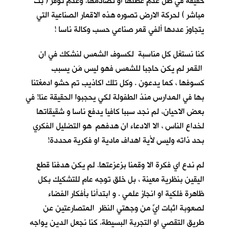
حقيقة في ظل عدم عطلها او تصادمها. وعدم توفر ( بث
مباشر ) لحركة الارض تصوره هذه الاقمار الصناعية التي
يتجاوز عددها ألفي قمر صناعي حسب وكالة ناسا !
كنا نستغل كل مناسبة لكسوف الشمس لنشكك في ان
القمر لم يكن حاجبا للشمس فهو ليس مَن يسبب
كسوفها ، كما يدعون . وكل تلك اكاذيب تم حشو ادمغتنا
بها في المدارس منذ الطفولة لكي يحجبوا الحقيقة عنا! في
بعض الاحيان، لم نجد سببا كافيا يدفع ناسا و شقيقاتها
لخداع الناس ، الا الادعاء ان هدفهم هو التضليل الفكري
بحد ذاته وليس لأية اهداف مادية او فكرية محددة!
لم ندع اي فكرة الا وقمنا بزعزعتها. لم يكن هدفنا قطع
اليقين بنظرية معينة ، بل خلق توجه عام للتشكيك بكل
ظاهرة فلكية او انجاز علمي . و ابتدأنا بأفكار الفضاء
لصعوبة اثبات ايٍّ من وجهتي النظر المتصارعتين عن
طريق التقصي او التجربة البسيطة. كنا نجعل الدين يواجه