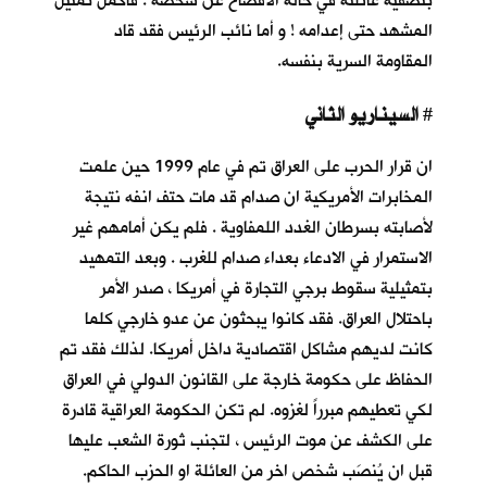
بتصفية عائلته في حالة الافصاح عن شخصه . فاكمل تمثيل
المشهد حتى إعدامه ! و أما نائب الرئيس فقد قاد
المقاومة السرية بنفسه.
السيناريو الثاني
#
ان قرار الحرب على العراق تم في عام 1999 حين علمت
المخابرات الأمريكية ان صدام قد مات حتف انفه نتيجة
لأصابته بسرطان الغدد اللمفاوية . فلم يكن أمامهم غير
الاستمرار في الادعاء بعداء صدام للغرب . وبعد التمهيد
بتمثيلية سقوط برجي التجارة في أمريكا ، صدر الأمر
باحتلال العراق. فقد كانوا يبحثون عن عدو خارجي كلما
كانت لديهم مشاكل اقتصادية داخل أمريكا. لذلك فقد تم
الحفاظ على حكومة خارجة على القانون الدولي في العراق
لكي تعطيهم مبرراً لغزوه. لم تكن الحكومة العراقية قادرة
على الكشف عن موت الرئيس ، لتجنب ثورة الشعب عليها
قبل ان يُنصَب شخص اخر من العائلة او الحزب الحاكم.