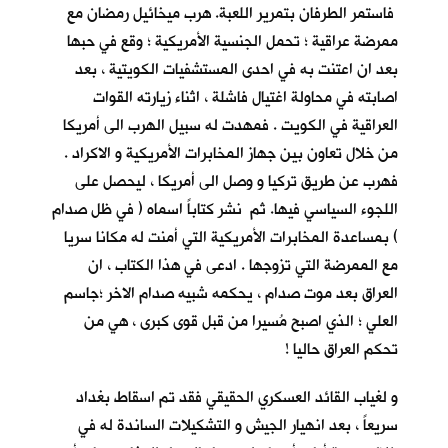
فاستمر الطرفان بتمرير اللعبة. هرب ميخائيل رمضان مع
ممرضة عراقية ؛ تحمل الجنسية الأمريكية ؛ وقع في حبها
بعد ان اعتنت به في احدى المستشفيات الكويتية ، بعد
اصابته في محاولة اغتيال فاشلة ، اثناء زيارته القوات
العراقية في الكويت . فمهدت له سبيل الهرب الى أمريكا
من خلال تعاون بين جهاز المخابرات الأمريكية و الاكراد .
فهرب عن طريق تركيا و وصل الى أمريكا ، ليحصل على
اللجوء السياسي فيها. ثم نشر كتاباً اسماه ( في ظل صدام
) بمساعدة المخابرات الأمريكية التي أمنت له مكانا سريا
مع الممرضة التي تزوجها . ادعى في هذا الكتاب ، ان
العراق بعد موت صدام ، يحكمه شبيه صدام الاخر ؛جاسم
العلي ؛ الذي اصبح مُسيرا من قبل قوى كبرى ، هي من
تحكم العراق حاليا !
و لغياب القائد العسكري الحقيقي فقد تم اسقاط بغداد
سريعاً ، بعد انهيار الجيش و التشكيلات الساندة له في