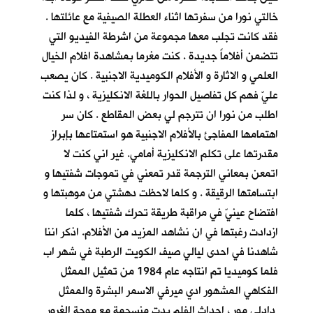
خالتي نورا من سفرتها اثناء العطلة الصيفية مع عائلتها .
فقد كانت تجلب معها مجموعة من اشرطة الفيديو التي
تتضمن أفلاماً جديدة . كنت مغرما بمشاهدة افلام الخيال
العلمي و الاثارة و الأفلام الكوميدية الاجنبية . كان يصعب
عليّ فهم كل تفاصيل الحوار باللغة الانكليزية ، و لذا كنت
اطلب من نورا ان تترجم لي بعض المقاطع . كان سر
اهتمامها المفاجئ بالأفلام الاجنبية هو استمتاعها بإبراز
مقدرتها على تكلم الانكليزية أمامي. غير اني كنت لا
اتمعن بمعاني الترجمة قدر تمعني في تموجات شفتيها و
ابتسامتها الرقيقة . و كلما لاحظت دهشتي من موهبتها و
افتضاح عينيّ في مراقبة طريقة تحرك شفتيها ، كلما
ازدادت رغبتها في ان نشاهد المزيد من الأفلام. اذكر اننا
شاهدنا في احدى ليالي صيف الكويت الرطبة في شهر اب
فلما كوميديا تم انتاجه عام 1984 من تمثيل الممثل
الفكاهي المشهور ادي ميرفي الاسمر البشرة والممثل
دادلي مور ، احداث الفلم بدت منسجمة مع موجة الغرور