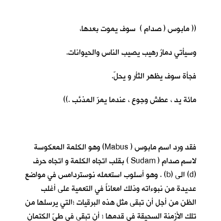
(( مابوس ( صدام ) سوف يموت بعدها،
وسيأتي دمارٌ رهيب يصيب الناس والحيوانات.
فجأة سوف يظهر الثأر و يحلّ.
مائة يد ، عطش وجوع ، عندما يمرّ المذنَّب .))
فقد ورد اسم مابوس ( Mabus) وهو الكلمة المعكوسة
لاسم صدام ( Sudam ) بقلب اتجاه الكلمة و اتجاه حرف
(d) الى (b) . وهو أسلوب استعمله نوستردامس في مواضع
عديدة من نبوءاته وذلك امعاناً في التعمية على أغلب
الظن من أجل أن تبقى مثل هذه البرقيات ؛التي يرسلها من
تلك الأزمنة السحيقة في قدمها ؛ أن تبقى في طيّ الكتمان