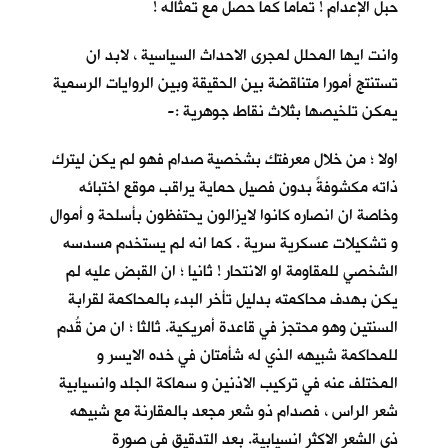
حبل الإعدام ! تماما كما حصل مع تمثاله !
وانت ايها المحلل لمجرى الاحداث السياسية ، لابد ان
تستنتج أمورا متناقضة بين الحقيقة وبين الروايات الرسمية
يمكن تلخيصها بثلاث نقاط جوهرية :-
اولا ؛ من خلال معرفتك بشخصية صدام فهو لم يكن ليترك
ذاته مكشوفةً بدون فصيل حماية يراقب موقع اختبائه
وخاصة ان انصاره كانوا لايزالون يحتفظون بأسلحة و أموال
و تشكيلات عسكرية سرية . كما انه لم يستخدم مسدسه
الشخصي للمقاومة او الانتحار ! ثانيا ؛ ان القبض عليه لم
يكن بهدف محاكمته بدليل تأخر البدء بالمحاكمة لقرابة
السنتين وهو محتجز في قاعدة أمريكية. ثالثا ؛ ان من قُدم
للمحاكمة شبيهه الذي له شأمتان في خده الايسر و
المختلف عنه في تركيب الاذنين و سماكة الجلد وانسيابية
شعر الراس ، فصدام ذو شعر مجعد بالمقارنة مع شبيهه
ذي الشعر الاكثر انسيابية. بعد التدقيق في صورة