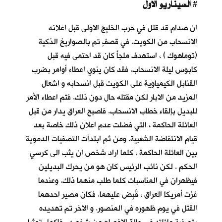
السيناريو الاول
#
ان صدام قد قتل في حرب الخليج الاولى قبل اعلانه
الانسحاب من الكويت. في قصفٍ تم بالصواريخ الذكية
(توماهوك ) ، استهدف ملجأً كان قد احتمى فيه قبل
كابوس ليلة الانسحاب
. فقد كان ينوي اعطاء أوامر بضرب
القنابل الكيمياوية على الكويت قبل انسحابه و اشعال
المزيد من الابار لكن مقتله حال دون ذلك. فتم اعطاء الأمر
للبديل بإلقاء خطاب الانسحاب. فاصبح العراق يدار من قبل
العائلة الحاكمة ، التي فضلت عدم اعلان ذلك خاصة بعد
قيام الانتفاضة الشعبية. ومن ثم ابتدأت التصفيات الدموية
بين العائلة الحاكمة ، كلما اراد شخص ان يثب الى كرسي
الحكم . لكن نائب الرئيس كان هو من يحرك البديلين
فيظهران في المناسبات كلما طلب منهما ذلك. وعندما
غزت أمريكا العراق ، قُبِض عليهما. فكان مصير احدهما
القتل في يوم ظهوره في المنصور. و الاخر تم تهديده