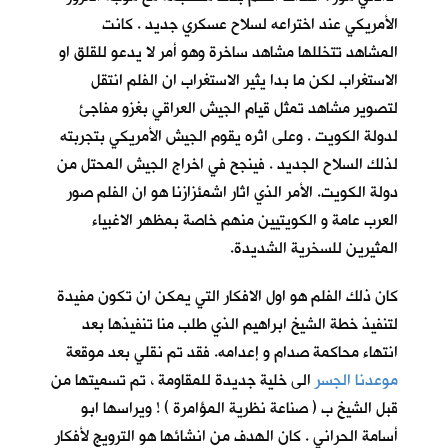
الأمريكي عند اختراعه لسلاح عسكري جديد . كانت
المشاهد تتخللها مشاهد ساخرة وهو أمر لا يدعو للقلق او
الاستغراب لكن ما بدا يثير الاستغراب ان الفلم انتقل
لتصوير مشاهد تمثل قيام الجيش العراقي بغزو مفاجئ
لدولة الكويت . وعلى اثره يقوم الجيش الأمريكي بتجربته
لذلك السلاح الجديد . فينجح في اخراج الجيش المحتل من
دولة الكويت. الأمر الذي اثار اشمئزازنا هو ان الفلم صور
العرب عامة و الكويتيين منهم خاصة بمظهر الاغبياء
المثيرين للسخرية الشديدة.
كان ذلك الفلم هو اول الافكار التي يمكن ان تكون مفيدة
لتنفيذ خطة الشيخ ابراهيم الذي طلب منا تنفيذها بعد
انتهاء محاكمة صدام و إعدامه. فقد تم نقلي بعد موقعة
موعدنا الجسر
الى خلية جديدة للمقاومة ، تم تسميتها من
قبل الشيخ ب ( صناعة نظرية المؤامرة ) ! ويراسها ابو
أسامة الحراني . كان الهدف من انشائها هو الترويج لأفكار