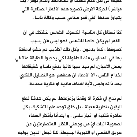
حقيقة في ظل عدم عطلها او تصادمها. وعدم توفر ( بث
مباشر ) لحركة الارض تصوره هذه الاقمار الصناعية التي
يتجاوز عددها ألفي قمر صناعي حسب وكالة ناسا !
كنا نستغل كل مناسبة لكسوف الشمس لنشكك في ان
القمر لم يكن حاجبا للشمس فهو ليس مَن يسبب
كسوفها ، كما يدعون . وكل تلك اكاذيب تم حشو ادمغتنا
بها في المدارس منذ الطفولة لكي يحجبوا الحقيقة عنا! في
بعض الاحيان، لم نجد سببا كافيا يدفع ناسا و شقيقاتها
لخداع الناس ، الا الادعاء ان هدفهم هو التضليل الفكري
بحد ذاته وليس لأية اهداف مادية او فكرية محددة!
لم ندع اي فكرة الا وقمنا بزعزعتها. لم يكن هدفنا قطع
اليقين بنظرية معينة ، بل خلق توجه عام للتشكيك بكل
ظاهرة فلكية او انجاز علمي . و ابتدأنا بأفكار الفضاء
لصعوبة اثبات ايٍّ من وجهتي النظر المتصارعتين عن
طريق التقصي او التجربة البسيطة. كنا نجعل الدين يواجه