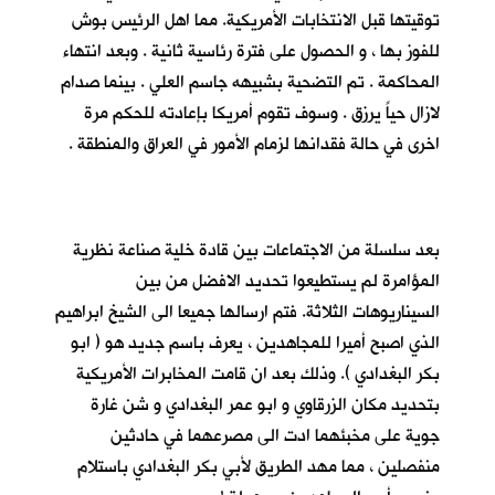
توقيتها قبل الانتخابات الأمريكية. مما اهل الرئيس بوش
للفوز بها ، و الحصول على فترة رئاسية ثانية . وبعد انتهاء
المحاكمة . تم التضحية بشبيهه جاسم العلي . بينما صدام
لازال حياً يرزق . وسوف تقوم أمريكا بإعادته للحكم مرة
اخرى في حالة فقدانها لزمام الأمور في العراق والمنطقة .
بعد سلسلة من الاجتماعات بين قادة خلية صناعة نظرية
المؤامرة لم يستطيعوا تحديد الافضل من بين
السيناريوهات الثلاثة. فتم ارسالها جميعا الى الشيخ ابراهيم
الذي اصبح أميرا للمجاهدين ، يعرف باسم جديد هو ( ابو
بكر البغدادي ). وذلك بعد ان قامت المخابرات الأمريكية
بتحديد مكان الزرقاوي و ابو عمر البغدادي و شن غارة
جوية على مخبئهما ادت الى مصرعهما في حادثين
منفصلين ، مما مهد الطريق لأبي بكر البغدادي باستلام