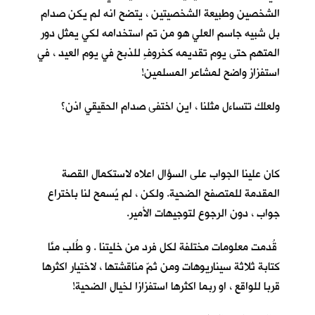
الشخصين وطبيعة الشخصيتين ، يتضح انه لم يكن صدام
بل شبيه جاسم العلي هو من تم استخدامه لكي يمثل دور
المتهم حتى يوم تقديمه كخروفٍ للذبح في يوم العيد ، في
استفزاز واضح لمشاعر المسلمين!
ولعلك تتساءل مثلنا ، اين اختفى صدام الحقيقي اذن؟
كان علينا الجواب على السؤال اعلاه لاستكمال القصة
المقدمة للمتصفح الضحية. ولكن ، لم يُسمح لنا باختراع
جواب ، دون الرجوع لتوجيهات الأمير.
قُدمت معلومات مختلفة لكل فرد من خليتنا . و طُلب منَّا
كتابة ثلاثة سيناريوهات ومن ثمّ مناقشتها ، لاختيار اكثرها
قربا للواقع ، او ربما اكثرها استفزازا لخيال الضحية!