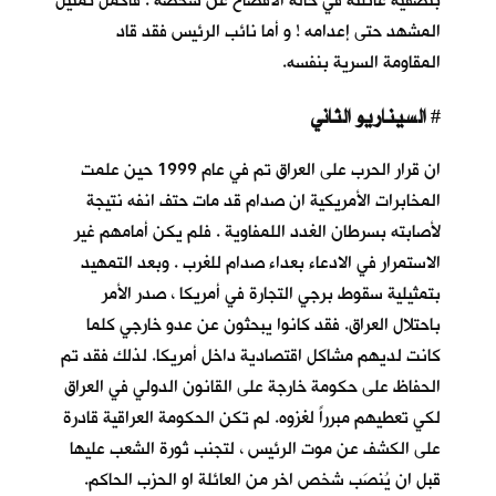
بتصفية عائلته في حالة الافصاح عن شخصه . فاكمل تمثيل
المشهد حتى إعدامه ! و أما نائب الرئيس فقد قاد
المقاومة السرية بنفسه.
السيناريو الثاني
#
ان قرار الحرب على العراق تم في عام 1999 حين علمت
المخابرات الأمريكية ان صدام قد مات حتف انفه نتيجة
لأصابته بسرطان الغدد اللمفاوية . فلم يكن أمامهم غير
الاستمرار في الادعاء بعداء صدام للغرب . وبعد التمهيد
بتمثيلية سقوط برجي التجارة في أمريكا ، صدر الأمر
باحتلال العراق. فقد كانوا يبحثون عن عدو خارجي كلما
كانت لديهم مشاكل اقتصادية داخل أمريكا. لذلك فقد تم
الحفاظ على حكومة خارجة على القانون الدولي في العراق
لكي تعطيهم مبرراً لغزوه. لم تكن الحكومة العراقية قادرة
على الكشف عن موت الرئيس ، لتجنب ثورة الشعب عليها
قبل ان يُنصَب شخص اخر من العائلة او الحزب الحاكم.