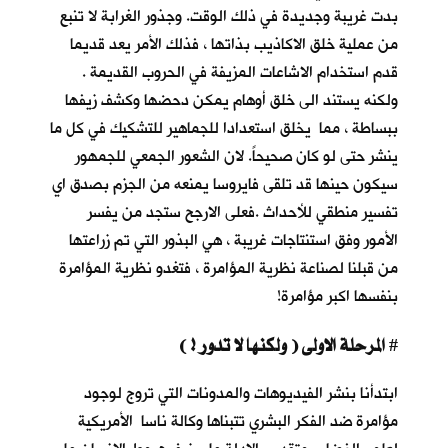
بدت غريبة وجديدة في ذلك الوقت. وجذور الغرابة لا تنبع
من عملية خلق الاكاذيب بذاتها ، فذلك الأمر يعد قديما
قدم استخدام الاشاعات المزيفة في الحروب القديمة .
ولكنه يستند الى خلق أوهام يمكن دحضها وكشف زيفها
ببساطة ، مما يخلق استعدادا للجماهير للتشكيك في كل ما
ينشر حتى لو كان صحيحاً. لان الشعور الجمعي للجمهور
سيكون حينها قد تلقى فايروسا يمنعه من الجزم بصدق اي
تفسير منطقي للأحداث .فعلى الارجح ستجد من يفسر
الأمور وفق استنتاجات غريبة ، هي البذور التي تم زراعتها
من قبلنا لصناعة نظرية المؤامرة ، فتغدو نظرية المؤامرة
بنفسها اكبر مؤامرة!
المرحلة الاولى ( ولكنها لا تدور ! )
#
ابتدأنا بنشر الفيديوهات والمدونات التي تروج لوجود
مؤامرة ضد الفكر البشري تتبناها وكالة ناسا الأمريكية