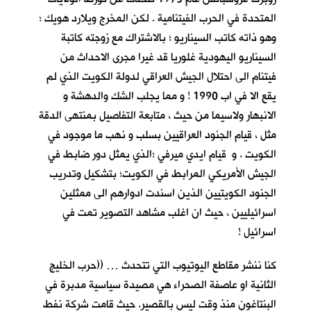
المتحدة في الحرب الفيتنامية . لكن المخرج ويلارد هويك ؛
وهو ذاته كاتب السيناريو ؛ بالاشتراك مع زوجته كاتبة
السيناريو اليهودية غلوريا قد غيرا مجرى الاحداث من
فيتنام الى احتلال الجيش العراقي لدولة الكويت الذي لم
يقع الا في اب 1990 ! و مما يجلب الشك والدهشة و
الانبهار ولاسيما من حيث ، متابعة التفاصيل بمنتهى الدقة
مثل ، قيام الجنود العراقيين بسلب و نهب ما موجود في
الكويت . و قيام ايدي ميرفي ؛الذي يمثل دور ضابط في
الجيش الأمريكي المرابط في الكويت؛ بتشكيل وتدريب
الجنود الكويتيين الذين اسندت ادوارهم الى ممثلين
اسرائيليين ، حيث ان اغلب مشاهد التصوير تمت في
اسرائيل !
كنا ننشر مقاطع اليوتيوب التي تتحدث … ((حرب الخليج
الثانية او عاصفة الصحراء هي مصيدة سياسية مدبرة في
البنتاغون منذ وقت ليس بالقصير. حيث قامت شركة نفط