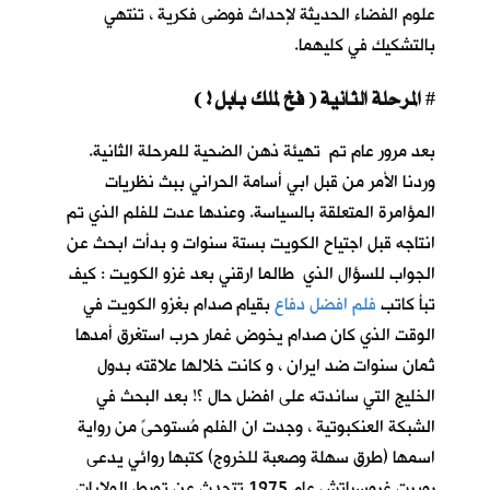
علوم الفضاء الحديثة لإحداث فوضى فكرية ، تنتهي
بالتشكيك في كليهما.
المرحلة الثانية ( فخ لملك بابل ! )
#
بعد مرور عام تم تهيئة ذهن الضحية للمرحلة الثانية.
وردنا الأمر من قبل ابي أسامة الحراني ببث نظريات
المؤامرة المتعلقة بالسياسة. وعندها عدت للفلم الذي تم
انتاجه قبل اجتياح الكويت بستة سنوات و بدأت ابحث عن
الجواب للسؤال الذي طالما ارقني بعد غزو الكويت : كيف
تبأ كاتب
فلم افضل دفاع
بقيام صدام بغزو الكويت في
الوقت الذي كان صدام يخوض غمار حرب استغرق أمدها
ثمان سنوات ضد ايران ، و كانت خلالها علاقته بدول
الخليج التي ساندته على افضل حال ؟! بعد البحث في
الشبكة العنكبوتية ، وجدت ان الفلم مُستوحىً من رواية
اسمها (طرق سهلة وصعبة للخروج) كتبها روائي يدعى
روبرت غروسباتش عام 1975 تتحدث عن تورط الولايات