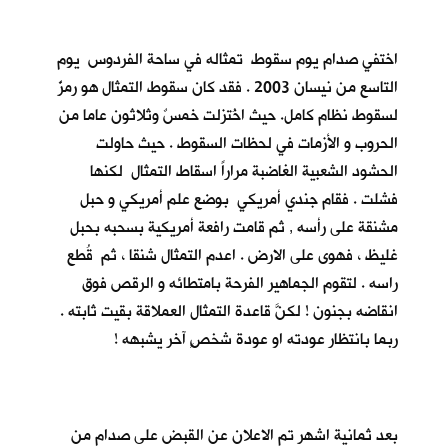
اختفي صدام يوم سقوط تمثاله في ساحة الفردوس يوم
التاسع من نيسان 2003 . فقد كان سقوط التمثال هو رمزٌ
لسقوط نظام كامل. حيث اخُتزلت خمسٌ وثلاثون عاما من
الحروب و الأزمات في لحظات السقوط . حيث حاولت
الحشود الشعبية الغاضبة مراراً اسقاط التمثال لكنها
فشلت . فقام جندي أمريكي بوضع علم أمريكي و حبل
مشنقة على رأسه , ثم قامت رافعة أمريكية بسحبه بحبل
غليظ ، فهوى على الارض . اعدم التمثال شنقا ، ثم قُطع
راسه . لتقوم الجماهير الفرحة بامتطائه و الرقص فوق
انقاضه بجنون ! لكنَّ قاعدة التمثال العملاقة بقيت ثابته .
ربما بانتظار عودته او عودة شخصٍ آخر يشبهه !
بعد ثمانية اشهر تم الاعلان عن القبض على صدام من