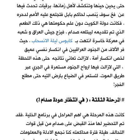
حتى يحين حينها وتنكشف لأهل زمانها. برقيات تحدث فيها
عن فخ سوف يُنصب لحاكم بابل فتجتمع عليه الأمم لدحره
. فكانت دولة الكويت دون علم حكومتها هي ذلك الطعم
الذي تم تقديمه ليبتلعه صدام ، فيزج جيش العراق و شعبه
في معركة خاسرة انتهت بـ
كابوس ليلة الانسحاب
. حيث
فر الآلاف من الجنود العراقيين في انكسار نفسي عميق
لخص انكسار أمة ، لازالت تعاني نتائجه حتى هذه اللحظة
، التي لازالت فيها ارواح الجنود مستمرة في الجري عبر
طريق الموت. لتستمر في الضياع بارض التيه حتى مطلع
الفجر!
المرحلة الثالثة : ( في انتظار عودة صدام !)
#
كانت هذه المرحلة هي اهم المراحل في برنامج الخلية .فقد
تم التحضير لها منذ القبض على صدام من قبل قوات
التحالف. طيلة فترة محاكمته كنا نجمع الادلة والمعلومات