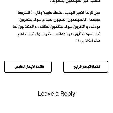
منصب أمير المجاهدين بسهولة !
حين قرأها الأمير الجديد ، ضحك طويلا وقال : ( انشروها
جميعها . فالمجاهدون المحبون لصدام سوف ينتظرون
عودته ، و الآخرون سوف ينتقمون لمقتله ، و المكذبون لما
يُنشر سوف يثأرون من اعدائه ، الذين سوف ننسب لهم
هذه الاكاذيب ! ).
قائمة الابحار الرابع
قائمة الابحار الخامس
Leave a Reply