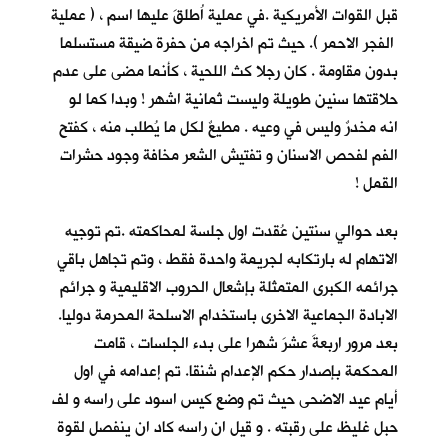
قبل القوات الأمريكية .في عملية اُطلقَ عليها اسم ، ( عملية
الفجر الاحمر ). حيث تم اخراجه من حفرة ضيقة مستسلما
بدون مقاومة . كان رجلا كث اللحية ، كأنما مضى على عدم
حلاقتها سنين طويلة وليست ثمانية اشهر ! وبدا كما لو
انه مخدرٌ وليس في وعيه . مطيعٌ لكل ما يُطلب منه ، كفتح
الفم لفحص الاسنان و تفتيش الشعر مخافة وجود حشرات
القمل !
بعد حوالي سنتين عُقدت اول جلسة لمحاكمته .تم توجيه
الاتهام له بارتكابه لجريمة واحدة فقط ، وتم تجاهل باقي
جرائمه الكبرى المتمثلة بإشعال الحروب الاقليمية و جرائم
الابادة الجماعية الاخرى باستخدام الاسلحة المحرمة دوليا.
بعد مرور اربعةَ عشرَ شهرا على بدء الجلسات ، قامت
المحكمة بإصدار حكم الإعدام شنقا. تم إعدامه في اول
أيام عيد الاضحى حيث تم وضع كيس اسود على راسه و لف
حبل غليظ على رقبته . و قيل ان راسه كاد ان ينفصل لقوة