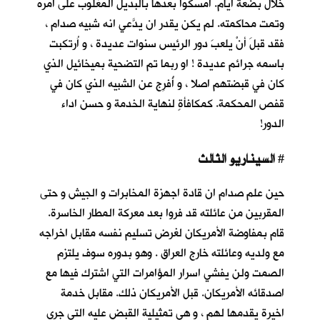
خلال بضعة أيام. أمسكوا بعدها بالبديل المغلوب على أمره
وتمت محاكمته. لم يكن يقدر ان يدَّعي انه شبيه صدام ،
فقد قبلَ أنْ يلعبَ دور الرئيس سنوات عديدة ، و اُرتكبت
باسمه جرائم عديدة ! او ربما تم التضحية بميخائيل الذي
كان في قبضتهم اصلا ، و أُفرِج عن الشبيه الذي كان في
قفص المحكمة. كمكافأةٍ لنهاية الخدمة و حسن اداء
الدور!
السيناريو الثالث
#
حين علم صدام ان قادة اجهزة المخابرات و الجيش و حتى
المقربين من عائلته قد فروا بعد معركة المطار الخاسرة.
قام بمفاوضة الأمريكان لغرض تسليم نفسه مقابل اخراجه
مع ولديه وعائلته خارج العراق . وهو بدوره سوف يلتزم
الصمت ولن يفشي اسرار المؤامرات التي اشترك فيها مع
اصدقائه الأمريكان. قبل الأمريكان ذلك. مقابل خدمة
اخيرة يقدمها لهم ، و هي تمثيلية القبض عليه التي جرى