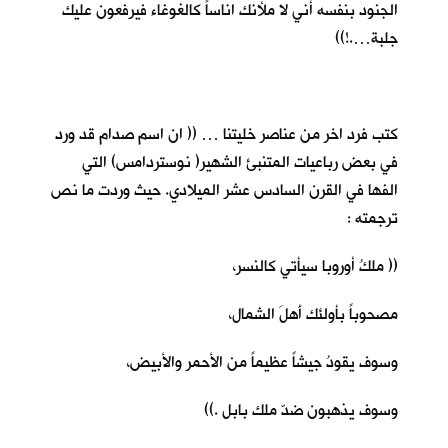
الجنود بنفسه أني لا ملأنك اناساً كالغوغاء فيرفعون عليك
جلبة….!))
كتب فرد اخر من عناصر خليتنا … (( ان اسم صدام قد ورد
في بعض رباعيات المتنبئ الشهير( نوستردامس) التي
الفها في القرن السادس عشر الميلادي. حيث وردت ما نص
ترجمته :
(( ملكُ أوروبا سيأتي كالنسر،
مصحوباً بأولئك أَهلَ الشمال،
وسوف يقودُ جيشاً عظيماً من الأحمر والأبيض،
وسوف يذهبون ضدّ ملك بابل .))