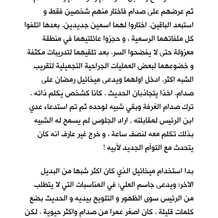
ثم عرضهم على صدام فاختار منهم شخصين فقط و
استبعد الباقين. اختاروا لهما اسمين جديدين. بعدها اتلفوا
كل ملفاتهما الرسمية ، و حجزوا عائلتيهما في منطقة
معزولة حتى لا يفضحوا السر. بعد تلقيهما لتدريبات مكثفة
و خضوعهما لبعض العمليات الجراحية التجميلية لتقريب
الشبه اكثر. ادخل اولهما ويدعى ميخائيل رمضان على
صدام. اخذا يتجاذبان الحديث . كانا كشخص يكلم ذاته .
ترك صدام الغرفة وبقي شبيه لوحده ثم تم استدعاء عدي
ابن الرئيس لمقابلته , اراد الجلوس لم يسمح له الشبيه
بذلك تكلم معه لنصف ساعة ، و خرج غير عارف انه كان
يتحدث مع التوأم الجديد لأبيه !
بدا استخدام ميخائيل الذي كان اكثر شبها من البديل
الاخر؛ ويدعى جاسم العلي؛ في المناسبات التي لا يتطلب
من الرئيس سوى الظهور و التلويح بيديه و الحديث بضع
كلمات قليلة . كان اصغر عمرا من صدام واكثر حيوية . لكن