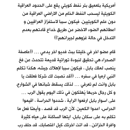
أمريكية بتعميق بئر نفط كويتي يقع على الحدود العراقية
الكويتية ليسحب النفط الخام من الاراضي العراقية من
دون علم الكويتيين. فيكون سببا لاستفزاز العراقيين و
اعطائهم الضوء الاخضر عن طريق خداع قادتهم بعدم
التدخل في حالة غزوهم لجيرانهم!))
قام عضو اخر في خليتنا ببث فديو اخر يدعي … ((عاصفة
الصحراء هي تحقيق لنبوءة توراتية قديمة تتحدث عن فخ
ينصب لملك بابل ، فيكون سببا لإهلاك جيشه. هكذا تكلم
النبي ارميا في سفره … ((قد نصبت لك شركا فعلقت يا
بابل وانت لم تعرفي … لذلك يسقط شبانها في الشوارع.
و كل رجال حربها يُهلكون في ذلك اليوم يقول الرب …
على اسوار بابل ارفعوا الراية ، شددوا الحراسة ، اقيموا
الحراس، اعدوا الكمين .لأن الرب قد قصد ، وأيضًا فعل ما
تكلم به على سكان بابل. ايتها الساكنة على مياه كثيرة
وافرة الخزائن ، قد اتت اخرتك كيل اغتصابك. قد حلف رب