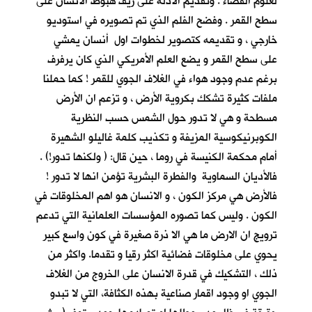
لعلوم الفضاء . وتقديم الادلة على زيف هبوط الانسان على
سطح القمر . وفضح الفلم الذي تم تصويره في استوديو
خارجي ، و تقديمه كتصوير لخطوات اول أنسان يمشي
على سطح القمر و يضع العلم الأمريكي الذي كان يرفرف
برغم عدم وجود هواء في الغلاف الجوي للقمر ! كما حملنا
ملفات كثيرة تشكك بكروية الأرض ، و تزعم ان الأرض
مسطحة و هي لا تدور حول الشمس حسب النظرية
الكوبرنيكوسية المزيفة و تكذيب كلمة غاليلو الشهيرة
أمام محكمة الكنيسة في روما ، حين قال: ( ولكنها تدور!) .
فالأديان السماوية والفطرة البشرية تؤمن انها لا تدور !
فالأرض هي مركز الكون ، و الانسان هو اهم المخلوقات في
الكون . وليس كما تصوره المؤسسات العلمانية التي تدعم
ترويج ان الارض ما هي الا ذرة صغيرة في كون واسع كبير
يحوي على مخلوقات فضائية اكثر رقيا و تقدما. واكثر من
ذلك ، التشكيك في قدرة الانسان على الخروج من الغلاف
الجوي او وجود اقمار صناعية بهذه الكثافة، التي لا تبدو