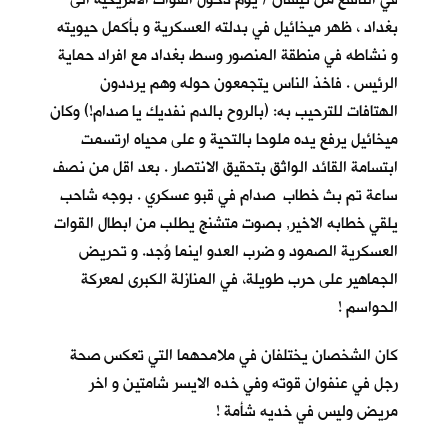
بغداد ، ظهر ميخائيل في بدلته العسكرية و بأكمل حيويته
و نشاطه في منطقة المنصور وسط بغداد مع افراد حماية
الرئيس . فاخذ الناس يتجمعون حوله وهم يرددون
الهتافات للترحيب به: (بالروح بالدم نفديك يا صدام!) وكان
ميخائيل يرفع يده ملوحا بالتحية و على محياه ارتسمت
ابتسامة القائد الواثق بتحقيق الانتصار . بعد اقل من نصف
ساعة تم بث خطاب صدام في قبو عسكري . بوجه شاحب
يلقي خطابه الاخير, بصوت متشنج يطلب من ابطال القوات
العسكرية الصمود و ضرب العدو اينما وُجد. و تحريض
الجماهير على حرب طويلة، في المنازلة الكبرى لمعركة
الحواسم !
كان الشخصان يختلفان في ملامحهما التي تعكس صحة
رجل في عنفوان قوته وفي خده الايسر شامتين و اخر
مريض وليس في خديه شأمة !