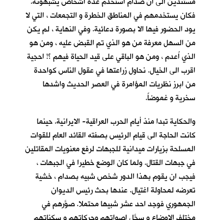
مستندين الى ان صدام استخدم عدة اشخاص يشبهونه.
فكان يستخدمهم في المناطق الخطرة و التجمعات ، التي لا
يود الحضور فيها الا بصورة دعائية. وفي النهاية ، لم يكن
من السهل معرفة من هو الذي تم القبض عليه ، ومن هو
الذي اُعدم ، ومن هو الباقي على قيد الحياة فيهم ؟! احجية
اقرب الى الخيال. نحاول زراعتها في عقول الناس كواحدة
من ابرز نظريات المؤامرة في العصر الحديث واشدها
سخرية و غموضاً.
والحكاية تبدا منذ أيام الحرب العراقية- الايرانية. حينما
كانت الحاجة الى قيام الرئيس بصفته القائد العام للقوات
المسلحة بزيارات ميدانية للجبهات لرفع معنويات المقاتلين
في جبهات القتال. ولما كان الوضع خطيرا في الجبهات ،
فيجب ان يقوم بهذا الدور شخص شبيه بصدام ، خشية
تعرضه لمحاولة اغتيال. عندها بحث رئيس الديوان
الجمهوري فوجد احد عشر شبيها محتملا. صوَّرهم في
مختلف الاوضاع و سجَّل اصواتهم وحركاتهم و سكناتهم