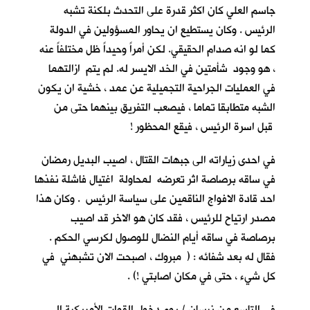
جاسم العلي كان اكثر قدرة على التحدث بلكنة تشبه
الرئيس . وكان يستطيع ان يحاور المسؤولين في الدولة
كما لو انه صدام الحقيقي. لكن أمراً وحيداً ظل مختلفاً عنه
، هو وجود شأمتين في الخد الايسر له. لم يتم ازالتهما
في العمليات الجراحية التجميلية عن عمد ، خشية ان يكون
الشبه متطابقا تماما ، فيصعب التفريق بينهما حتى من
قبل اسرة الرئيس ، فيقع المحظور !
في احدى زياراته الى جبهات القتال ، اصيب البديل رمضان
في ساقه برصاصة اثر تعرضه لمحاولة اغتيال فاشلة نفذها
احد قادة الافواج الناقمين على سياسة الرئيس . وكان هذا
مصدر ارتياح للرئيس ، فقد كان هو الاخر قد اصيب
برصاصة في ساقه أيام النضال للوصول لكرسي الحكم .
فقال له بعد شفائه : ( مبروك ، اصبحت الان تشبهني في
كل شيء ، حتى في مكان اصابتي !) .
في التاسع من نيسان / يوم دخول القوات الأمريكية الى