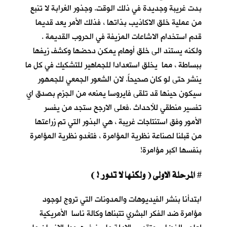
بدت غريبة وجديدة في ذلك الوقت. وجذور الغرابة لا تنبع
من عملية خلق الاكاذيب بذاتها ، فذلك الأمر يعد قديما
قدم استخدام الاشاعات المزيفة في الحروب القديمة .
ولكنه يستند الى خلق أوهام يمكن دحضها وكشف زيفها
ببساطة ، مما يخلق استعدادا للجماهير للتشكيك في كل ما
ينشر حتى لو كان صحيحاً. لان الشعور الجمعي للجمهور
سيكون حينها قد تلقى فايروسا يمنعه من الجزم بصدق اي
تفسير منطقي للأحداث .فعلى الارجح ستجد من يفسر
الأمور وفق استنتاجات غريبة ، هي البذور التي تم زراعتها
من قبلنا لصناعة نظرية المؤامرة ، فتغدو نظرية المؤامرة
بنفسها اكبر مؤامرة!
المرحلة الاولى ( ولكنها لا تدور ! )
#
ابتدأنا بنشر الفيديوهات والمدونات التي تروج لوجود
مؤامرة ضد الفكر البشري تتبناها وكالة ناسا الأمريكية