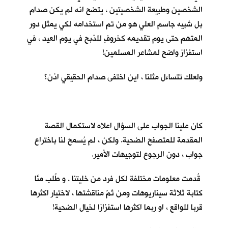
الشخصين وطبيعة الشخصيتين ، يتضح انه لم يكن صدام
بل شبيه جاسم العلي هو من تم استخدامه لكي يمثل دور
المتهم حتى يوم تقديمه كخروفٍ للذبح في يوم العيد ، في
استفزاز واضح لمشاعر المسلمين!
ولعلك تتساءل مثلنا ، اين اختفى صدام الحقيقي اذن؟
كان علينا الجواب على السؤال اعلاه لاستكمال القصة
المقدمة للمتصفح الضحية. ولكن ، لم يُسمح لنا باختراع
جواب ، دون الرجوع لتوجيهات الأمير.
قُدمت معلومات مختلفة لكل فرد من خليتنا . و طُلب منَّا
كتابة ثلاثة سيناريوهات ومن ثمّ مناقشتها ، لاختيار اكثرها
قربا للواقع ، او ربما اكثرها استفزازا لخيال الضحية!