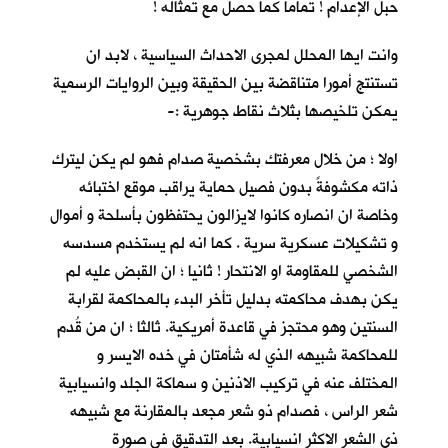
حبل الإعدام ! تماما كما حصل مع تمثاله !
وانت ايها المحلل لمجرى الاحداث السياسية ، لابد ان
تستنتج أمورا متناقضة بين الحقيقة وبين الروايات الرسمية
يمكن تلخيصها بثلاث نقاط جوهرية :-
اولا ؛ من خلال معرفتك بشخصية صدام فهو لم يكن ليترك
ذاته مكشوفةً بدون فصيل حماية يراقب موقع اختبائه
وخاصة ان انصاره كانوا لايزالون يحتفظون بأسلحة و أموال
و تشكيلات عسكرية سرية . كما انه لم يستخدم مسدسه
الشخصي للمقاومة او الانتحار ! ثانيا ؛ ان القبض عليه لم
يكن بهدف محاكمته بدليل تأخر البدء بالمحاكمة لقرابة
السنتين وهو محتجز في قاعدة أمريكية. ثالثا ؛ ان من قُدم
للمحاكمة شبيهه الذي له شأمتان في خده الايسر و
المختلف عنه في تركيب الاذنين و سماكة الجلد وانسيابية
شعر الراس ، فصدام ذو شعر مجعد بالمقارنة مع شبيهه
ذي الشعر الاكثر انسيابية. بعد التدقيق في صورة