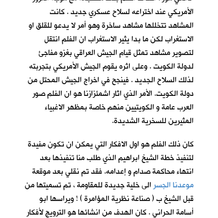
الأمريكي عند اختراعه لسلاح عسكري جديد . كانت
المشاهد تتخللها مشاهد ساخرة وهو أمر لا يدعو للقلق او
الاستغراب لكن ما بدا يثير الاستغراب ان الفلم انتقل
لتصوير مشاهد تمثل قيام الجيش العراقي بغزو مفاجئ
لدولة الكويت . وعلى اثره يقوم الجيش الأمريكي بتجربته
لذلك السلاح الجديد . فينجح في اخراج الجيش المحتل من
دولة الكويت. الأمر الذي اثار اشمئزازنا هو ان الفلم صور
العرب عامة و الكويتيين منهم خاصة بمظهر الاغبياء
المثيرين للسخرية الشديدة.
كان ذلك الفلم هو اول الافكار التي يمكن ان تكون مفيدة
لتنفيذ خطة الشيخ ابراهيم الذي طلب منا تنفيذها بعد
انتهاء محاكمة صدام و إعدامه. فقد تم نقلي بعد موقعة
موعدنا الجسر
الى خلية جديدة للمقاومة ، تم تسميتها من
قبل الشيخ ب ( صناعة نظرية المؤامرة ) ! ويراسها ابو
أسامة الحراني . كان الهدف من انشائها هو الترويج لأفكار