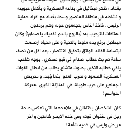
بغداد ، ظهر ميخائيل في بدلته العسكرية و بأكمل حيويته
و نشاطه في منطقة المنصور وسط بغداد مع افراد حماية
الرئيس . فاخذ الناس يتجمعون حوله وهم يرددون
الهتافات للترحيب به: (بالروح بالدم نفديك يا صدام!) وكان
ميخائيل يرفع يده ملوحا بالتحية و على محياه ارتسمت
ابتسامة القائد الواثق بتحقيق الانتصار . بعد اقل من نصف
ساعة تم بث خطاب صدام في قبو عسكري . بوجه شاحب
يلقي خطابه الاخير, بصوت متشنج يطلب من ابطال القوات
العسكرية الصمود و ضرب العدو اينما وُجد. و تحريض
الجماهير على حرب طويلة، في المنازلة الكبرى لمعركة
الحواسم !
كان الشخصان يختلفان في ملامحهما التي تعكس صحة
رجل في عنفوان قوته وفي خده الايسر شامتين و اخر
مريض وليس في خديه شأمة !