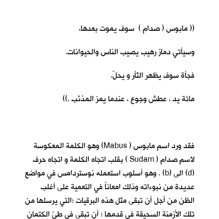
(( مابوس ( صدام ) سوف يموت بعدها،
وسيأتي دمارٌ رهيب يصيب الناس والحيوانات.
فجأة سوف يظهر الثأر و يحلّ.
مائة يد ، عطش وجوع ، عندما يمرّ المذنَّب .))
فقد ورد اسم مابوس ( Mabus) وهو الكلمة المعكوسة
لاسم صدام ( Sudam ) بقلب اتجاه الكلمة و اتجاه حرف
(d) الى (b) . وهو أسلوب استعمله نوستردامس في مواضع
عديدة من نبوءاته وذلك امعاناً في التعمية على أغلب
الظن من أجل أن تبقى مثل هذه البرقيات ؛التي يرسلها من
تلك الأزمنة السحيقة في قدمها ؛ أن تبقى في طيّ الكتمان