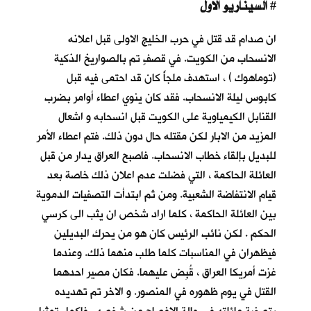
السيناريو الاول
#
ان صدام قد قتل في حرب الخليج الاولى قبل اعلانه
الانسحاب من الكويت. في قصفٍ تم بالصواريخ الذكية
(توماهوك ) ، استهدف ملجأً كان قد احتمى فيه قبل
كابوس ليلة الانسحاب
. فقد كان ينوي اعطاء أوامر بضرب
القنابل الكيمياوية على الكويت قبل انسحابه و اشعال
المزيد من الابار لكن مقتله حال دون ذلك. فتم اعطاء الأمر
للبديل بإلقاء خطاب الانسحاب. فاصبح العراق يدار من قبل
العائلة الحاكمة ، التي فضلت عدم اعلان ذلك خاصة بعد
قيام الانتفاضة الشعبية. ومن ثم ابتدأت التصفيات الدموية
بين العائلة الحاكمة ، كلما اراد شخص ان يثب الى كرسي
الحكم . لكن نائب الرئيس كان هو من يحرك البديلين
فيظهران في المناسبات كلما طلب منهما ذلك. وعندما
غزت أمريكا العراق ، قُبِض عليهما. فكان مصير احدهما
القتل في يوم ظهوره في المنصور. و الاخر تم تهديده