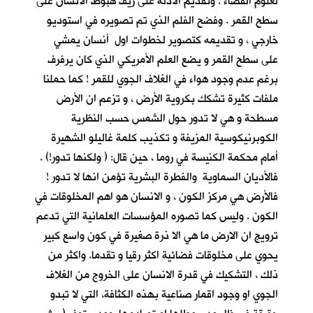
لعلوم الفضاء . وتقديم الادلة على زيف هبوط الانسان على
سطح القمر . وفضح الفلم الذي تم تصويره في استوديو
خارجي ، و تقديمه كتصوير لخطوات اول أنسان يمشي
على سطح القمر و يضع العلم الأمريكي الذي كان يرفرف
برغم عدم وجود هواء في الغلاف الجوي للقمر ! كما حملنا
ملفات كثيرة تشكك بكروية الأرض ، و تزعم ان الأرض
مسطحة و هي لا تدور حول الشمس حسب النظرية
الكوبرنيكوسية المزيفة و تكذيب كلمة غاليلو الشهيرة
أمام محكمة الكنيسة في روما ، حين قال: ( ولكنها تدور!) .
فالأديان السماوية والفطرة البشرية تؤمن انها لا تدور !
فالأرض هي مركز الكون ، و الانسان هو اهم المخلوقات في
الكون . وليس كما تصوره المؤسسات العلمانية التي تدعم
ترويج ان الارض ما هي الا ذرة صغيرة في كون واسع كبير
يحوي على مخلوقات فضائية اكثر رقيا و تقدما. واكثر من
ذلك ، التشكيك في قدرة الانسان على الخروج من الغلاف
الجوي او وجود اقمار صناعية بهذه الكثافة، التي لا تبدو