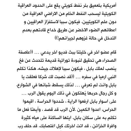
أمريكية بتعميق بئر نفط كويتي يقع على الحدود العراقية
الكويتية ليسحب النفط الخام من الاراضي العراقية من
دون علم الكويتيين. فيكون سببا لاستفزاز العراقيين و
اعطائهم الضوء الاخضر عن طريق خداع قادتهم بعدم
التدخل في حالة غزوهم لجيرانهم!))
قام عضو اخر في خليتنا ببث فديو اخر يدعي … ((عاصفة
الصحراء هي تحقيق لنبوءة توراتية قديمة تتحدث عن فخ
ينصب لملك بابل ، فيكون سببا لإهلاك جيشه. هكذا تكلم
النبي ارميا في سفره … ((قد نصبت لك شركا فعلقت يا
بابل وانت لم تعرفي … لذلك يسقط شبانها في الشوارع.
و كل رجال حربها يُهلكون في ذلك اليوم يقول الرب …
على اسوار بابل ارفعوا الراية ، شددوا الحراسة ، اقيموا
الحراس، اعدوا الكمين .لأن الرب قد قصد ، وأيضًا فعل ما
تكلم به على سكان بابل. ايتها الساكنة على مياه كثيرة
وافرة الخزائن ، قد اتت اخرتك كيل اغتصابك. قد حلف رب