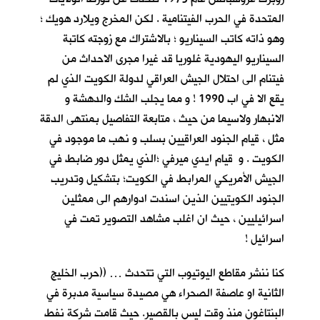
المتحدة في الحرب الفيتنامية . لكن المخرج ويلارد هويك ؛
وهو ذاته كاتب السيناريو ؛ بالاشتراك مع زوجته كاتبة
السيناريو اليهودية غلوريا قد غيرا مجرى الاحداث من
فيتنام الى احتلال الجيش العراقي لدولة الكويت الذي لم
يقع الا في اب 1990 ! و مما يجلب الشك والدهشة و
الانبهار ولاسيما من حيث ، متابعة التفاصيل بمنتهى الدقة
مثل ، قيام الجنود العراقيين بسلب و نهب ما موجود في
الكويت . و قيام ايدي ميرفي ؛الذي يمثل دور ضابط في
الجيش الأمريكي المرابط في الكويت؛ بتشكيل وتدريب
الجنود الكويتيين الذين اسندت ادوارهم الى ممثلين
اسرائيليين ، حيث ان اغلب مشاهد التصوير تمت في
اسرائيل !
كنا ننشر مقاطع اليوتيوب التي تتحدث … ((حرب الخليج
الثانية او عاصفة الصحراء هي مصيدة سياسية مدبرة في
البنتاغون منذ وقت ليس بالقصير. حيث قامت شركة نفط