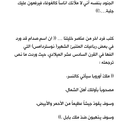
الجنود بنفسه أني لا ملأنك اناساً كالغوغاء فيرفعون عليك
جلبة….!))
كتب فرد اخر من عناصر خليتنا … (( ان اسم صدام قد ورد
في بعض رباعيات المتنبئ الشهير( نوستردامس) التي
الفها في القرن السادس عشر الميلادي. حيث وردت ما نص
ترجمته :
(( ملكُ أوروبا سيأتي كالنسر،
مصحوباً بأولئك أَهلَ الشمال،
وسوف يقودُ جيشاً عظيماً من الأحمر والأبيض،
وسوف يذهبون ضدّ ملك بابل .))