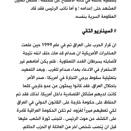
بتصفية عائلته في حالة الافصاح عن شخصه . فاكمل تمثيل
المشهد حتى إعدامه ! و أما نائب الرئيس فقد قاد
المقاومة السرية بنفسه.
السيناريو الثاني
#
ان قرار الحرب على العراق تم في عام 1999 حين علمت
المخابرات الأمريكية ان صدام قد مات حتف انفه نتيجة
لأصابته بسرطان الغدد اللمفاوية . فلم يكن أمامهم غير
الاستمرار في الادعاء بعداء صدام للغرب . وبعد التمهيد
بتمثيلية سقوط برجي التجارة في أمريكا ، صدر الأمر
باحتلال العراق. فقد كانوا يبحثون عن عدو خارجي كلما
كانت لديهم مشاكل اقتصادية داخل أمريكا. لذلك فقد تم
الحفاظ على حكومة خارجة على القانون الدولي في العراق
لكي تعطيهم مبرراً لغزوه. لم تكن الحكومة العراقية قادرة
على الكشف عن موت الرئيس ، لتجنب ثورة الشعب عليها
قبل ان يُنصَب شخص اخر من العائلة او الحزب الحاكم.