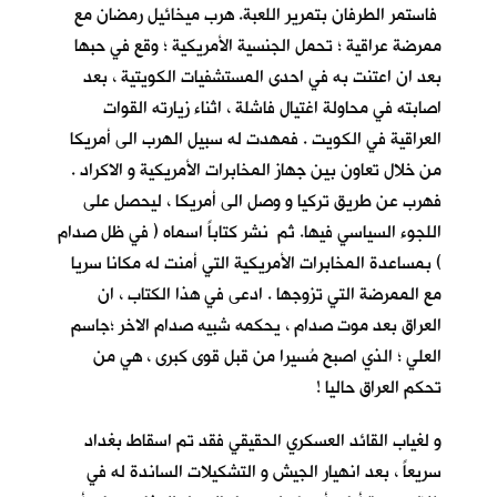
فاستمر الطرفان بتمرير اللعبة. هرب ميخائيل رمضان مع
ممرضة عراقية ؛ تحمل الجنسية الأمريكية ؛ وقع في حبها
بعد ان اعتنت به في احدى المستشفيات الكويتية ، بعد
اصابته في محاولة اغتيال فاشلة ، اثناء زيارته القوات
العراقية في الكويت . فمهدت له سبيل الهرب الى أمريكا
من خلال تعاون بين جهاز المخابرات الأمريكية و الاكراد .
فهرب عن طريق تركيا و وصل الى أمريكا ، ليحصل على
اللجوء السياسي فيها. ثم نشر كتاباً اسماه ( في ظل صدام
) بمساعدة المخابرات الأمريكية التي أمنت له مكانا سريا
مع الممرضة التي تزوجها . ادعى في هذا الكتاب ، ان
العراق بعد موت صدام ، يحكمه شبيه صدام الاخر ؛جاسم
العلي ؛ الذي اصبح مُسيرا من قبل قوى كبرى ، هي من
تحكم العراق حاليا !
و لغياب القائد العسكري الحقيقي فقد تم اسقاط بغداد
سريعاً ، بعد انهيار الجيش و التشكيلات الساندة له في