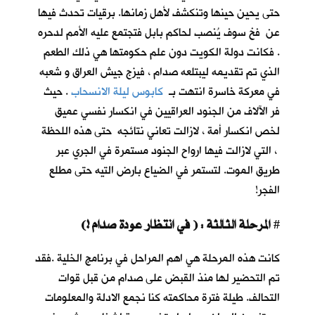
حتى يحين حينها وتنكشف لأهل زمانها. برقيات تحدث فيها
عن فخ سوف يُنصب لحاكم بابل فتجتمع عليه الأمم لدحره
. فكانت دولة الكويت دون علم حكومتها هي ذلك الطعم
الذي تم تقديمه ليبتلعه صدام ، فيزج جيش العراق و شعبه
في معركة خاسرة انتهت بـ
كابوس ليلة الانسحاب
. حيث
فر الآلاف من الجنود العراقيين في انكسار نفسي عميق
لخص انكسار أمة ، لازالت تعاني نتائجه حتى هذه اللحظة
، التي لازالت فيها ارواح الجنود مستمرة في الجري عبر
طريق الموت. لتستمر في الضياع بارض التيه حتى مطلع
الفجر!
المرحلة الثالثة : ( في انتظار عودة صدام !)
#
كانت هذه المرحلة هي اهم المراحل في برنامج الخلية .فقد
تم التحضير لها منذ القبض على صدام من قبل قوات
التحالف. طيلة فترة محاكمته كنا نجمع الادلة والمعلومات