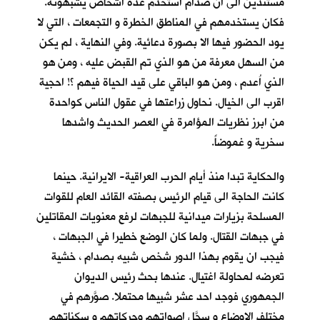
مستندين الى ان صدام استخدم عدة اشخاص يشبهونه.
فكان يستخدمهم في المناطق الخطرة و التجمعات ، التي لا
يود الحضور فيها الا بصورة دعائية. وفي النهاية ، لم يكن
من السهل معرفة من هو الذي تم القبض عليه ، ومن هو
الذي اُعدم ، ومن هو الباقي على قيد الحياة فيهم ؟! احجية
اقرب الى الخيال. نحاول زراعتها في عقول الناس كواحدة
من ابرز نظريات المؤامرة في العصر الحديث واشدها
سخرية و غموضاً.
والحكاية تبدا منذ أيام الحرب العراقية- الايرانية. حينما
كانت الحاجة الى قيام الرئيس بصفته القائد العام للقوات
المسلحة بزيارات ميدانية للجبهات لرفع معنويات المقاتلين
في جبهات القتال. ولما كان الوضع خطيرا في الجبهات ،
فيجب ان يقوم بهذا الدور شخص شبيه بصدام ، خشية
تعرضه لمحاولة اغتيال. عندها بحث رئيس الديوان
الجمهوري فوجد احد عشر شبيها محتملا. صوَّرهم في
مختلف الاوضاع و سجَّل اصواتهم وحركاتهم و سكناتهم