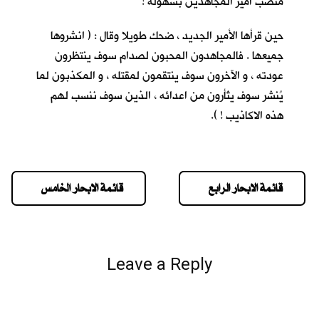
منصب أمير المجاهدين بسهولة !
حين قرأها الأمير الجديد ، ضحك طويلا وقال : ( انشروها
جميعها . فالمجاهدون المحبون لصدام سوف ينتظرون
عودته ، و الآخرون سوف ينتقمون لمقتله ، و المكذبون لما
يُنشر سوف يثأرون من اعدائه ، الذين سوف ننسب لهم
هذه الاكاذيب ! ).
قائمة الابحار الرابع
قائمة الابحار الخامس
Leave a Reply