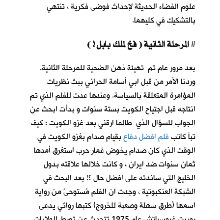
علوم الفضاء الحديثة لإحداث فوضى فكرية ، تنتهي
بالتشكيك في كليهما.
المرحلة الثانية ( فخ لملك بابل ! )
#
بعد مرور عام تم تهيئة ذهن الضحية للمرحلة الثانية.
وردنا الأمر من قبل ابي أسامة الحراني ببث نظريات
المؤامرة المتعلقة بالسياسة. وعندها عدت للفلم الذي تم
انتاجه قبل اجتياح الكويت بستة سنوات و بدأت ابحث عن
الجواب للسؤال الذي طالما ارقني بعد غزو الكويت : كيف
تبأ كاتب
فلم افضل دفاع
بقيام صدام بغزو الكويت في
الوقت الذي كان صدام يخوض غمار حرب استغرق أمدها
ثمان سنوات ضد ايران ، و كانت خلالها علاقته بدول
الخليج التي ساندته على افضل حال ؟! بعد البحث في
الشبكة العنكبوتية ، وجدت ان الفلم مُستوحىً من رواية
اسمها (طرق سهلة وصعبة للخروج) كتبها روائي يدعى
روبرت غروسباتش عام 1975 تتحدث عن تورط الولايات