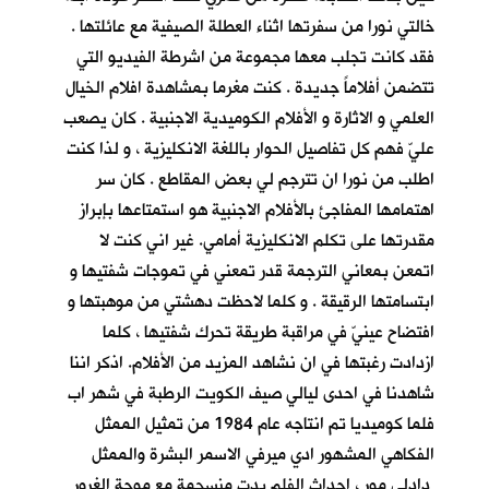
خالتي نورا من سفرتها اثناء العطلة الصيفية مع عائلتها .
فقد كانت تجلب معها مجموعة من اشرطة الفيديو التي
تتضمن أفلاماً جديدة . كنت مغرما بمشاهدة افلام الخيال
العلمي و الاثارة و الأفلام الكوميدية الاجنبية . كان يصعب
عليّ فهم كل تفاصيل الحوار باللغة الانكليزية ، و لذا كنت
اطلب من نورا ان تترجم لي بعض المقاطع . كان سر
اهتمامها المفاجئ بالأفلام الاجنبية هو استمتاعها بإبراز
مقدرتها على تكلم الانكليزية أمامي. غير اني كنت لا
اتمعن بمعاني الترجمة قدر تمعني في تموجات شفتيها و
ابتسامتها الرقيقة . و كلما لاحظت دهشتي من موهبتها و
افتضاح عينيّ في مراقبة طريقة تحرك شفتيها ، كلما
ازدادت رغبتها في ان نشاهد المزيد من الأفلام. اذكر اننا
شاهدنا في احدى ليالي صيف الكويت الرطبة في شهر اب
فلما كوميديا تم انتاجه عام 1984 من تمثيل الممثل
الفكاهي المشهور ادي ميرفي الاسمر البشرة والممثل
دادلي مور ، احداث الفلم بدت منسجمة مع موجة الغرور