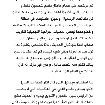
ثم عرضهم على صدام فاختار منهم شخصين فقط و
استبعد الباقين. اختاروا لهما اسمين جديدين. بعدها اتلفوا
كل ملفاتهما الرسمية ، و حجزوا عائلتيهما في منطقة
معزولة حتى لا يفضحوا السر. بعد تلقيهما لتدريبات مكثفة
و خضوعهما لبعض العمليات الجراحية التجميلية لتقريب
الشبه اكثر. ادخل اولهما ويدعى ميخائيل رمضان على
صدام. اخذا يتجاذبان الحديث . كانا كشخص يكلم ذاته .
ترك صدام الغرفة وبقي شبيه لوحده ثم تم استدعاء عدي
ابن الرئيس لمقابلته , اراد الجلوس لم يسمح له الشبيه
بذلك تكلم معه لنصف ساعة ، و خرج غير عارف انه كان
يتحدث مع التوأم الجديد لأبيه !
بدا استخدام ميخائيل الذي كان اكثر شبها من البديل
الاخر؛ ويدعى جاسم العلي؛ في المناسبات التي لا يتطلب
من الرئيس سوى الظهور و التلويح بيديه و الحديث بضع
كلمات قليلة . كان اصغر عمرا من صدام واكثر حيوية . لكن