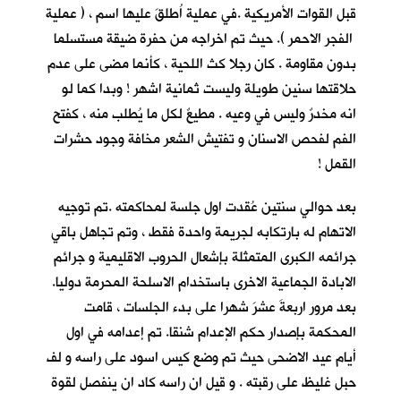
قبل القوات الأمريكية .في عملية اُطلقَ عليها اسم ، ( عملية
الفجر الاحمر ). حيث تم اخراجه من حفرة ضيقة مستسلما
بدون مقاومة . كان رجلا كث اللحية ، كأنما مضى على عدم
حلاقتها سنين طويلة وليست ثمانية اشهر ! وبدا كما لو
انه مخدرٌ وليس في وعيه . مطيعٌ لكل ما يُطلب منه ، كفتح
الفم لفحص الاسنان و تفتيش الشعر مخافة وجود حشرات
القمل !
بعد حوالي سنتين عُقدت اول جلسة لمحاكمته .تم توجيه
الاتهام له بارتكابه لجريمة واحدة فقط ، وتم تجاهل باقي
جرائمه الكبرى المتمثلة بإشعال الحروب الاقليمية و جرائم
الابادة الجماعية الاخرى باستخدام الاسلحة المحرمة دوليا.
بعد مرور اربعةَ عشرَ شهرا على بدء الجلسات ، قامت
المحكمة بإصدار حكم الإعدام شنقا. تم إعدامه في اول
أيام عيد الاضحى حيث تم وضع كيس اسود على راسه و لف
حبل غليظ على رقبته . و قيل ان راسه كاد ان ينفصل لقوة