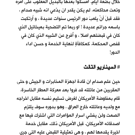
خلال بضعة أيام. أمسكوا بعدها بالبديل المغلوب على أمره
وتمت محاكمته. لم يكن يقدر ان يدَّعي انه شبيه صدام ،
فقد قبلَ أنْ يلعبَ دور الرئيس سنوات عديدة ، و اُرتكبت
باسمه جرائم عديدة ! او ربما تم التضحية بميخائيل الذي
كان في قبضتهم اصلا ، و أُفرِج عن الشبيه الذي كان في
قفص المحكمة. كمكافأةٍ لنهاية الخدمة و حسن اداء
الدور!
السيناريو الثالث
#
حين علم صدام ان قادة اجهزة المخابرات و الجيش و حتى
المقربين من عائلته قد فروا بعد معركة المطار الخاسرة.
قام بمفاوضة الأمريكان لغرض تسليم نفسه مقابل اخراجه
مع ولديه وعائلته خارج العراق . وهو بدوره سوف يلتزم
الصمت ولن يفشي اسرار المؤامرات التي اشترك فيها مع
اصدقائه الأمريكان. قبل الأمريكان ذلك. مقابل خدمة
اخيرة يقدمها لهم ، و هي تمثيلية القبض عليه التي جرى