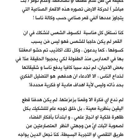
حقيقة في ظل عدم عطلها او تصادمها. وعدم توفر ( بث
مباشر ) لحركة الارض تصوره هذه الاقمار الصناعية التي
يتجاوز عددها ألفي قمر صناعي حسب وكالة ناسا !
كنا نستغل كل مناسبة لكسوف الشمس لنشكك في ان
القمر لم يكن حاجبا للشمس فهو ليس مَن يسبب
كسوفها ، كما يدعون . وكل تلك اكاذيب تم حشو ادمغتنا
بها في المدارس منذ الطفولة لكي يحجبوا الحقيقة عنا! في
بعض الاحيان، لم نجد سببا كافيا يدفع ناسا و شقيقاتها
لخداع الناس ، الا الادعاء ان هدفهم هو التضليل الفكري
بحد ذاته وليس لأية اهداف مادية او فكرية محددة!
لم ندع اي فكرة الا وقمنا بزعزعتها. لم يكن هدفنا قطع
اليقين بنظرية معينة ، بل خلق توجه عام للتشكيك بكل
ظاهرة فلكية او انجاز علمي . و ابتدأنا بأفكار الفضاء
لصعوبة اثبات ايٍّ من وجهتي النظر المتصارعتين عن
طريق التقصي او التجربة البسيطة. كنا نجعل الدين يواجه