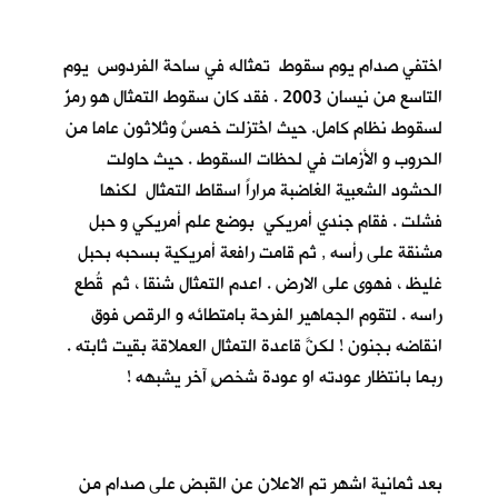
اختفي صدام يوم سقوط تمثاله في ساحة الفردوس يوم
التاسع من نيسان 2003 . فقد كان سقوط التمثال هو رمزٌ
لسقوط نظام كامل. حيث اخُتزلت خمسٌ وثلاثون عاما من
الحروب و الأزمات في لحظات السقوط . حيث حاولت
الحشود الشعبية الغاضبة مراراً اسقاط التمثال لكنها
فشلت . فقام جندي أمريكي بوضع علم أمريكي و حبل
مشنقة على رأسه , ثم قامت رافعة أمريكية بسحبه بحبل
غليظ ، فهوى على الارض . اعدم التمثال شنقا ، ثم قُطع
راسه . لتقوم الجماهير الفرحة بامتطائه و الرقص فوق
انقاضه بجنون ! لكنَّ قاعدة التمثال العملاقة بقيت ثابته .
ربما بانتظار عودته او عودة شخصٍ آخر يشبهه !
بعد ثمانية اشهر تم الاعلان عن القبض على صدام من