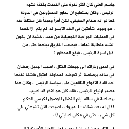
جاسم العلي كان اكثر قدرة على التحدث بلكنة تشبه
الرئيس . وكان يستطيع ان يحاور المسؤولين في الدولة
كما لو انه صدام الحقيقي. لكن أمراً وحيداً ظل مختلفاً عنه
، هو وجود شأمتين في الخد الايسر له. لم يتم ازالتهما
في العمليات الجراحية التجميلية عن عمد ، خشية ان يكون
الشبه متطابقا تماما ، فيصعب التفريق بينهما حتى من
قبل اسرة الرئيس ، فيقع المحظور !
في احدى زياراته الى جبهات القتال ، اصيب البديل رمضان
في ساقه برصاصة اثر تعرضه لمحاولة اغتيال فاشلة نفذها
احد قادة الافواج الناقمين على سياسة الرئيس . وكان هذا
مصدر ارتياح للرئيس ، فقد كان هو الاخر قد اصيب
برصاصة في ساقه أيام النضال للوصول لكرسي الحكم .
فقال له بعد شفائه : ( مبروك ، اصبحت الان تشبهني في
كل شيء ، حتى في مكان اصابتي !) .
في التاسع من نيسان / يوم دخول القوات الأمريكية الى