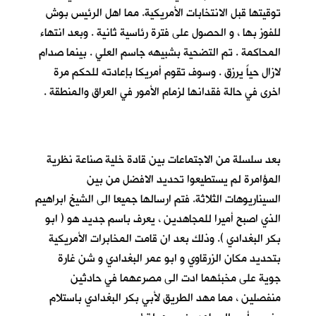
توقيتها قبل الانتخابات الأمريكية. مما اهل الرئيس بوش
للفوز بها ، و الحصول على فترة رئاسية ثانية . وبعد انتهاء
المحاكمة . تم التضحية بشبيهه جاسم العلي . بينما صدام
لازال حياً يرزق . وسوف تقوم أمريكا بإعادته للحكم مرة
اخرى في حالة فقدانها لزمام الأمور في العراق والمنطقة .
بعد سلسلة من الاجتماعات بين قادة خلية صناعة نظرية
المؤامرة لم يستطيعوا تحديد الافضل من بين
السيناريوهات الثلاثة. فتم ارسالها جميعا الى الشيخ ابراهيم
الذي اصبح أميرا للمجاهدين ، يعرف باسم جديد هو ( ابو
بكر البغدادي ). وذلك بعد ان قامت المخابرات الأمريكية
بتحديد مكان الزرقاوي و ابو عمر البغدادي و شن غارة
جوية على مخبئهما ادت الى مصرعهما في حادثين
منفصلين ، مما مهد الطريق لأبي بكر البغدادي باستلام