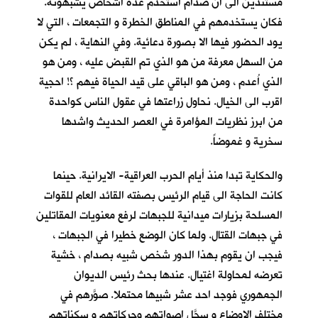
مستندين الى ان صدام استخدم عدة اشخاص يشبهونه.
فكان يستخدمهم في المناطق الخطرة و التجمعات ، التي لا
يود الحضور فيها الا بصورة دعائية. وفي النهاية ، لم يكن
من السهل معرفة من هو الذي تم القبض عليه ، ومن هو
الذي اُعدم ، ومن هو الباقي على قيد الحياة فيهم ؟! احجية
اقرب الى الخيال. نحاول زراعتها في عقول الناس كواحدة
من ابرز نظريات المؤامرة في العصر الحديث واشدها
سخرية و غموضاً.
والحكاية تبدا منذ أيام الحرب العراقية- الايرانية. حينما
كانت الحاجة الى قيام الرئيس بصفته القائد العام للقوات
المسلحة بزيارات ميدانية للجبهات لرفع معنويات المقاتلين
في جبهات القتال. ولما كان الوضع خطيرا في الجبهات ،
فيجب ان يقوم بهذا الدور شخص شبيه بصدام ، خشية
تعرضه لمحاولة اغتيال. عندها بحث رئيس الديوان
الجمهوري فوجد احد عشر شبيها محتملا. صوَّرهم في
مختلف الاوضاع و سجَّل اصواتهم وحركاتهم و سكناتهم