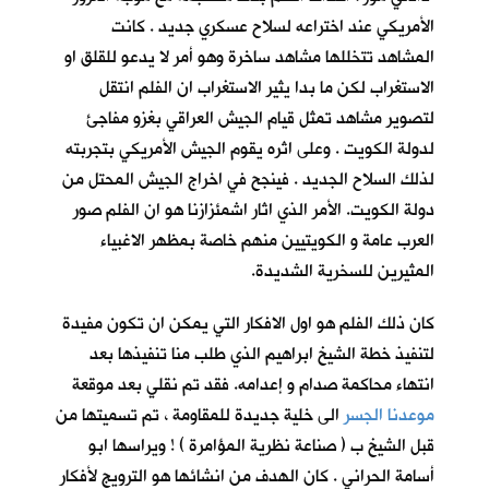
الأمريكي عند اختراعه لسلاح عسكري جديد . كانت
المشاهد تتخللها مشاهد ساخرة وهو أمر لا يدعو للقلق او
الاستغراب لكن ما بدا يثير الاستغراب ان الفلم انتقل
لتصوير مشاهد تمثل قيام الجيش العراقي بغزو مفاجئ
لدولة الكويت . وعلى اثره يقوم الجيش الأمريكي بتجربته
لذلك السلاح الجديد . فينجح في اخراج الجيش المحتل من
دولة الكويت. الأمر الذي اثار اشمئزازنا هو ان الفلم صور
العرب عامة و الكويتيين منهم خاصة بمظهر الاغبياء
المثيرين للسخرية الشديدة.
كان ذلك الفلم هو اول الافكار التي يمكن ان تكون مفيدة
لتنفيذ خطة الشيخ ابراهيم الذي طلب منا تنفيذها بعد
انتهاء محاكمة صدام و إعدامه. فقد تم نقلي بعد موقعة
موعدنا الجسر
الى خلية جديدة للمقاومة ، تم تسميتها من
قبل الشيخ ب ( صناعة نظرية المؤامرة ) ! ويراسها ابو
أسامة الحراني . كان الهدف من انشائها هو الترويج لأفكار