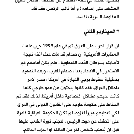
بتصفية عائلته في حالة الافصاح عن شخصه . فاكمل تمثيل
المشهد حتى إعدامه ! و أما نائب الرئيس فقد قاد
المقاومة السرية بنفسه.
السيناريو الثاني
#
ان قرار الحرب على العراق تم في عام 1999 حين علمت
المخابرات الأمريكية ان صدام قد مات حتف انفه نتيجة
لأصابته بسرطان الغدد اللمفاوية . فلم يكن أمامهم غير
الاستمرار في الادعاء بعداء صدام للغرب . وبعد التمهيد
بتمثيلية سقوط برجي التجارة في أمريكا ، صدر الأمر
باحتلال العراق. فقد كانوا يبحثون عن عدو خارجي كلما
كانت لديهم مشاكل اقتصادية داخل أمريكا. لذلك فقد تم
الحفاظ على حكومة خارجة على القانون الدولي في العراق
لكي تعطيهم مبرراً لغزوه. لم تكن الحكومة العراقية قادرة
على الكشف عن موت الرئيس ، لتجنب ثورة الشعب عليها
قبل ان يُنصَب شخص اخر من العائلة او الحزب الحاكم.