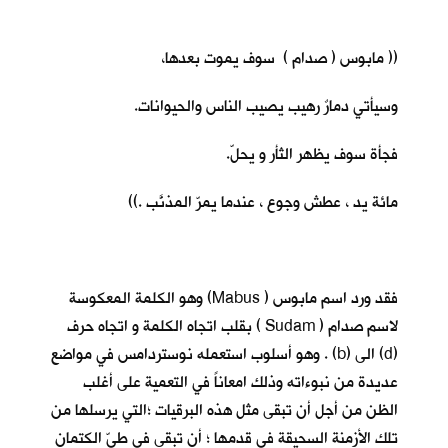
(( مابوس ( صدام ) سوف يموت بعدها،
وسيأتي دمارٌ رهيب يصيب الناس والحيوانات.
فجأة سوف يظهر الثأر و يحلّ.
مائة يد ، عطش وجوع ، عندما يمرّ المذنَّب .))
فقد ورد اسم مابوس ( Mabus) وهو الكلمة المعكوسة
لاسم صدام ( Sudam ) بقلب اتجاه الكلمة و اتجاه حرف
(d) الى (b) . وهو أسلوب استعمله نوستردامس في مواضع
عديدة من نبوءاته وذلك امعاناً في التعمية على أغلب
الظن من أجل أن تبقى مثل هذه البرقيات ؛التي يرسلها من
تلك الأزمنة السحيقة في قدمها ؛ أن تبقى في طيّ الكتمان