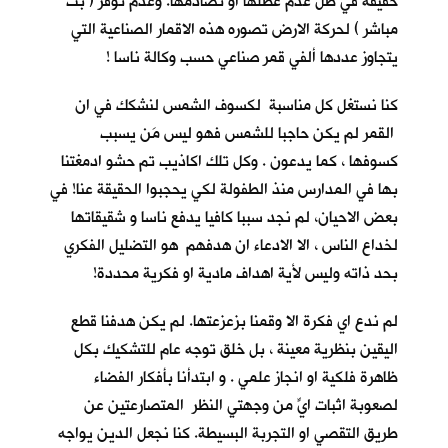
حقيقة في ظل عدم عطلها او تصادمها. وعدم توفر ( بث
مباشر ) لحركة الارض تصوره هذه الاقمار الصناعية التي
يتجاوز عددها ألفي قمر صناعي حسب وكالة ناسا !
كنا نستغل كل مناسبة لكسوف الشمس لنشكك في ان
القمر لم يكن حاجبا للشمس فهو ليس مَن يسبب
كسوفها ، كما يدعون . وكل تلك اكاذيب تم حشو ادمغتنا
بها في المدارس منذ الطفولة لكي يحجبوا الحقيقة عنا! في
بعض الاحيان، لم نجد سببا كافيا يدفع ناسا و شقيقاتها
لخداع الناس ، الا الادعاء ان هدفهم هو التضليل الفكري
بحد ذاته وليس لأية اهداف مادية او فكرية محددة!
لم ندع اي فكرة الا وقمنا بزعزعتها. لم يكن هدفنا قطع
اليقين بنظرية معينة ، بل خلق توجه عام للتشكيك بكل
ظاهرة فلكية او انجاز علمي . و ابتدأنا بأفكار الفضاء
لصعوبة اثبات ايٍّ من وجهتي النظر المتصارعتين عن
طريق التقصي او التجربة البسيطة. كنا نجعل الدين يواجه