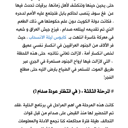
حتى يحين حينها وتنكشف لأهل زمانها. برقيات تحدث فيها
عن فخ سوف يُنصب لحاكم بابل فتجتمع عليه الأمم لدحره
. فكانت دولة الكويت دون علم حكومتها هي ذلك الطعم
الذي تم تقديمه ليبتلعه صدام ، فيزج جيش العراق و شعبه
في معركة خاسرة انتهت بـ
كابوس ليلة الانسحاب
. حيث
فر الآلاف من الجنود العراقيين في انكسار نفسي عميق
لخص انكسار أمة ، لازالت تعاني نتائجه حتى هذه اللحظة
، التي لازالت فيها ارواح الجنود مستمرة في الجري عبر
طريق الموت. لتستمر في الضياع بارض التيه حتى مطلع
الفجر!
المرحلة الثالثة : ( في انتظار عودة صدام !)
#
كانت هذه المرحلة هي اهم المراحل في برنامج الخلية .فقد
تم التحضير لها منذ القبض على صدام من قبل قوات
التحالف. طيلة فترة محاكمته كنا نجمع الادلة والمعلومات