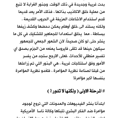
بدت غريبة وجديدة في ذلك الوقت. وجذور الغرابة لا تنبع
من عملية خلق الاكاذيب بذاتها ، فذلك الأمر يعد قديما
قدم استخدام الاشاعات المزيفة في الحروب القديمة .
ولكنه يستند الى خلق أوهام يمكن دحضها وكشف زيفها
ببساطة ، مما يخلق استعدادا للجماهير للتشكيك في كل ما
ينشر حتى لو كان صحيحاً. لان الشعور الجمعي للجمهور
سيكون حينها قد تلقى فايروسا يمنعه من الجزم بصدق اي
تفسير منطقي للأحداث .فعلى الارجح ستجد من يفسر
الأمور وفق استنتاجات غريبة ، هي البذور التي تم زراعتها
من قبلنا لصناعة نظرية المؤامرة ، فتغدو نظرية المؤامرة
بنفسها اكبر مؤامرة!
المرحلة الاولى ( ولكنها لا تدور ! )
#
ابتدأنا بنشر الفيديوهات والمدونات التي تروج لوجود
مؤامرة ضد الفكر البشري تتبناها وكالة ناسا الأمريكية