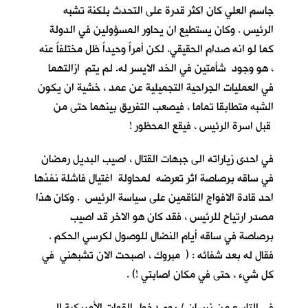
جاسم العلي كان اكثر قدرة على التحدث بلكنة تشبه
الرئيس . وكان يستطيع ان يحاور المسؤولين في الدولة
كما لو انه صدام الحقيقي. لكن أمراً وحيداً ظل مختلفاً عنه
، هو وجود شأمتين في الخد الايسر له. لم يتم ازالتهما
في العمليات الجراحية التجميلية عن عمد ، خشية ان يكون
الشبه متطابقا تماما ، فيصعب التفريق بينهما حتى من
قبل اسرة الرئيس ، فيقع المحظور !
في احدى زياراته الى جبهات القتال ، اصيب البديل رمضان
في ساقه برصاصة اثر تعرضه لمحاولة اغتيال فاشلة نفذها
احد قادة الافواج الناقمين على سياسة الرئيس . وكان هذا
مصدر ارتياح للرئيس ، فقد كان هو الاخر قد اصيب
برصاصة في ساقه أيام النضال للوصول لكرسي الحكم .
فقال له بعد شفائه : ( مبروك ، اصبحت الان تشبهني في
كل شيء ، حتى في مكان اصابتي !) .
في التاسع من نيسان / يوم دخول القوات الأمريكية الى