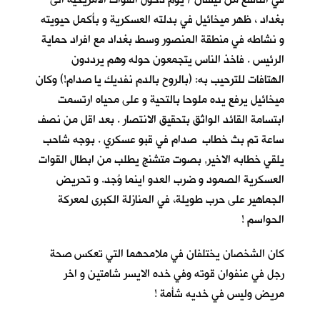
بغداد ، ظهر ميخائيل في بدلته العسكرية و بأكمل حيويته
و نشاطه في منطقة المنصور وسط بغداد مع افراد حماية
الرئيس . فاخذ الناس يتجمعون حوله وهم يرددون
الهتافات للترحيب به: (بالروح بالدم نفديك يا صدام!) وكان
ميخائيل يرفع يده ملوحا بالتحية و على محياه ارتسمت
ابتسامة القائد الواثق بتحقيق الانتصار . بعد اقل من نصف
ساعة تم بث خطاب صدام في قبو عسكري . بوجه شاحب
يلقي خطابه الاخير, بصوت متشنج يطلب من ابطال القوات
العسكرية الصمود و ضرب العدو اينما وُجد. و تحريض
الجماهير على حرب طويلة، في المنازلة الكبرى لمعركة
الحواسم !
كان الشخصان يختلفان في ملامحهما التي تعكس صحة
رجل في عنفوان قوته وفي خده الايسر شامتين و اخر
مريض وليس في خديه شأمة !