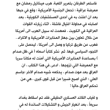
فاستمر الطرفان بتمرير اللعبة. هرب ميخائيل رمضان مع
ممرضة عراقية ؛ تحمل الجنسية الأمريكية ؛ وقع في حبها
بعد ان اعتنت به في احدى المستشفيات الكويتية ، بعد
اصابته في محاولة اغتيال فاشلة ، اثناء زيارته القوات
العراقية في الكويت . فمهدت له سبيل الهرب الى أمريكا
من خلال تعاون بين جهاز المخابرات الأمريكية و الاكراد .
فهرب عن طريق تركيا و وصل الى أمريكا ، ليحصل على
اللجوء السياسي فيها. ثم نشر كتاباً اسماه ( في ظل صدام
) بمساعدة المخابرات الأمريكية التي أمنت له مكانا سريا
مع الممرضة التي تزوجها . ادعى في هذا الكتاب ، ان
العراق بعد موت صدام ، يحكمه شبيه صدام الاخر ؛جاسم
العلي ؛ الذي اصبح مُسيرا من قبل قوى كبرى ، هي من
تحكم العراق حاليا !
و لغياب القائد العسكري الحقيقي فقد تم اسقاط بغداد
سريعاً ، بعد انهيار الجيش و التشكيلات الساندة له في