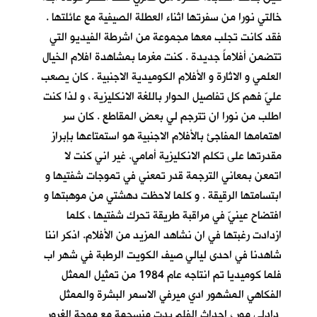
خالتي نورا من سفرتها اثناء العطلة الصيفية مع عائلتها .
فقد كانت تجلب معها مجموعة من اشرطة الفيديو التي
تتضمن أفلاماً جديدة . كنت مغرما بمشاهدة افلام الخيال
العلمي و الاثارة و الأفلام الكوميدية الاجنبية . كان يصعب
عليّ فهم كل تفاصيل الحوار باللغة الانكليزية ، و لذا كنت
اطلب من نورا ان تترجم لي بعض المقاطع . كان سر
اهتمامها المفاجئ بالأفلام الاجنبية هو استمتاعها بإبراز
مقدرتها على تكلم الانكليزية أمامي. غير اني كنت لا
اتمعن بمعاني الترجمة قدر تمعني في تموجات شفتيها و
ابتسامتها الرقيقة . و كلما لاحظت دهشتي من موهبتها و
افتضاح عينيّ في مراقبة طريقة تحرك شفتيها ، كلما
ازدادت رغبتها في ان نشاهد المزيد من الأفلام. اذكر اننا
شاهدنا في احدى ليالي صيف الكويت الرطبة في شهر اب
فلما كوميديا تم انتاجه عام 1984 من تمثيل الممثل
الفكاهي المشهور ادي ميرفي الاسمر البشرة والممثل
دادلي مور ، احداث الفلم بدت منسجمة مع موجة الغرور