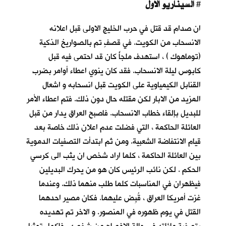
السيناريو الاول
#
ان صدام قد قتل في حرب الخليج الاولى قبل اعلانه
الانسحاب من الكويت. في قصفٍ تم بالصواريخ الذكية
(توماهوك ) ، استهدف ملجأً كان قد احتمى فيه قبل
كابوس ليلة الانسحاب
. فقد كان ينوي اعطاء أوامر بضرب
القنابل الكيمياوية على الكويت قبل انسحابه و اشعال
المزيد من الابار لكن مقتله حال دون ذلك. فتم اعطاء الأمر
للبديل بإلقاء خطاب الانسحاب. فاصبح العراق يدار من قبل
العائلة الحاكمة ، التي فضلت عدم اعلان ذلك خاصة بعد
قيام الانتفاضة الشعبية. ومن ثم ابتدأت التصفيات الدموية
بين العائلة الحاكمة ، كلما اراد شخص ان يثب الى كرسي
الحكم . لكن نائب الرئيس كان هو من يحرك البديلين
فيظهران في المناسبات كلما طلب منهما ذلك. وعندما
غزت أمريكا العراق ، قُبِض عليهما. فكان مصير احدهما
القتل في يوم ظهوره في المنصور. و الاخر تم تهديده