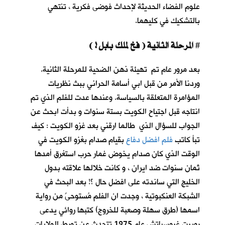
علوم الفضاء الحديثة لإحداث فوضى فكرية ، تنتهي
بالتشكيك في كليهما.
المرحلة الثانية ( فخ لملك بابل ! )
#
بعد مرور عام تم تهيئة ذهن الضحية للمرحلة الثانية.
وردنا الأمر من قبل ابي أسامة الحراني ببث نظريات
المؤامرة المتعلقة بالسياسة. وعندها عدت للفلم الذي تم
انتاجه قبل اجتياح الكويت بستة سنوات و بدأت ابحث عن
الجواب للسؤال الذي طالما ارقني بعد غزو الكويت : كيف
تبأ كاتب
فلم افضل دفاع
بقيام صدام بغزو الكويت في
الوقت الذي كان صدام يخوض غمار حرب استغرق أمدها
ثمان سنوات ضد ايران ، و كانت خلالها علاقته بدول
الخليج التي ساندته على افضل حال ؟! بعد البحث في
الشبكة العنكبوتية ، وجدت ان الفلم مُستوحىً من رواية
اسمها (طرق سهلة وصعبة للخروج) كتبها روائي يدعى
روبرت غروسباتش عام 1975 تتحدث عن تورط الولايات