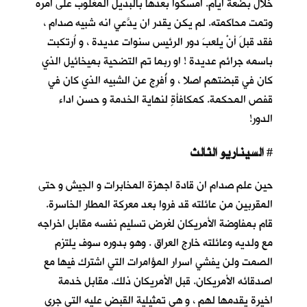
خلال بضعة أيام. أمسكوا بعدها بالبديل المغلوب على أمره
وتمت محاكمته. لم يكن يقدر ان يدَّعي انه شبيه صدام ،
فقد قبلَ أنْ يلعبَ دور الرئيس سنوات عديدة ، و اُرتكبت
باسمه جرائم عديدة ! او ربما تم التضحية بميخائيل الذي
كان في قبضتهم اصلا ، و أُفرِج عن الشبيه الذي كان في
قفص المحكمة. كمكافأةٍ لنهاية الخدمة و حسن اداء
الدور!
السيناريو الثالث
#
حين علم صدام ان قادة اجهزة المخابرات و الجيش و حتى
المقربين من عائلته قد فروا بعد معركة المطار الخاسرة.
قام بمفاوضة الأمريكان لغرض تسليم نفسه مقابل اخراجه
مع ولديه وعائلته خارج العراق . وهو بدوره سوف يلتزم
الصمت ولن يفشي اسرار المؤامرات التي اشترك فيها مع
اصدقائه الأمريكان. قبل الأمريكان ذلك. مقابل خدمة
اخيرة يقدمها لهم ، و هي تمثيلية القبض عليه التي جرى