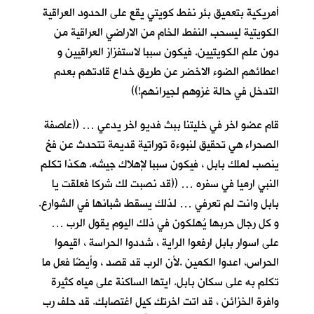
أمريكية بتعميق بئر نفط كويتي يقع على الحدود العراقية
الكويتية ليسحب النفط الخام من الاراضي العراقية من
دون علم الكويتيين. فيكون سببا لاستفزاز العراقيين و
اعطائهم الضوء الاخضر عن طريق خداع قادتهم بعدم
التدخل في حالة غزوهم لجيرانهم!))
قام عضو اخر في خليتنا ببث فديو اخر يدعي … ((عاصفة
الصحراء هي تحقيق لنبوءة توراتية قديمة تتحدث عن فخ
ينصب لملك بابل ، فيكون سببا لإهلاك جيشه. هكذا تكلم
النبي ارميا في سفره … ((قد نصبت لك شركا فعلقت يا
بابل وانت لم تعرفي … لذلك يسقط شبانها في الشوارع.
و كل رجال حربها يُهلكون في ذلك اليوم يقول الرب …
على اسوار بابل ارفعوا الراية ، شددوا الحراسة ، اقيموا
الحراس، اعدوا الكمين .لأن الرب قد قصد ، وأيضًا فعل ما
تكلم به على سكان بابل. ايتها الساكنة على مياه كثيرة
وافرة الخزائن ، قد اتت اخرتك كيل اغتصابك. قد حلف رب