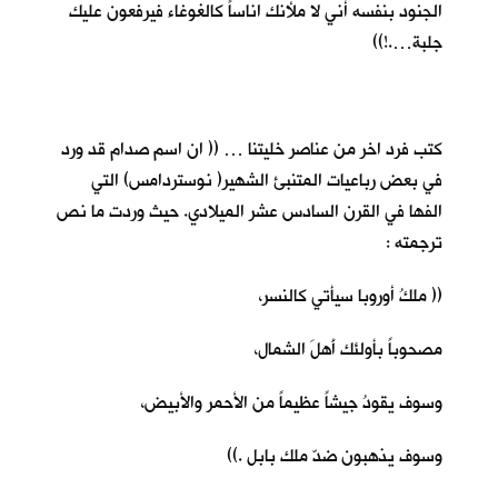
الجنود بنفسه أني لا ملأنك اناساً كالغوغاء فيرفعون عليك
جلبة….!))
كتب فرد اخر من عناصر خليتنا … (( ان اسم صدام قد ورد
في بعض رباعيات المتنبئ الشهير( نوستردامس) التي
الفها في القرن السادس عشر الميلادي. حيث وردت ما نص
ترجمته :
(( ملكُ أوروبا سيأتي كالنسر،
مصحوباً بأولئك أَهلَ الشمال،
وسوف يقودُ جيشاً عظيماً من الأحمر والأبيض،
وسوف يذهبون ضدّ ملك بابل .))