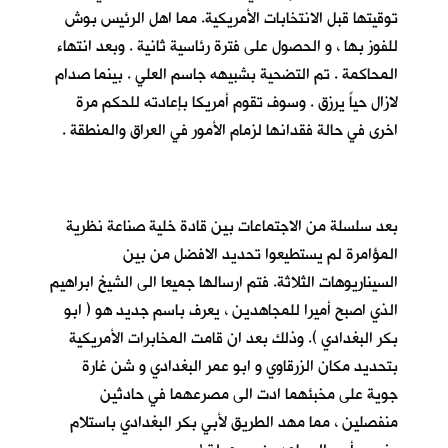
توقيتها قبل الانتخابات الأمريكية. مما اهل الرئيس بوش
للفوز بها ، و الحصول على فترة رئاسية ثانية . وبعد انتهاء
المحاكمة . تم التضحية بشبيهه جاسم العلي . بينما صدام
لازال حياً يرزق . وسوف تقوم أمريكا بإعادته للحكم مرة
اخرى في حالة فقدانها لزمام الأمور في العراق والمنطقة .
بعد سلسلة من الاجتماعات بين قادة خلية صناعة نظرية
المؤامرة لم يستطيعوا تحديد الافضل من بين
السيناريوهات الثلاثة. فتم ارسالها جميعا الى الشيخ ابراهيم
الذي اصبح أميرا للمجاهدين ، يعرف باسم جديد هو ( ابو
بكر البغدادي ). وذلك بعد ان قامت المخابرات الأمريكية
بتحديد مكان الزرقاوي و ابو عمر البغدادي و شن غارة
جوية على مخبئهما ادت الى مصرعهما في حادثين
منفصلين ، مما مهد الطريق لأبي بكر البغدادي باستلام