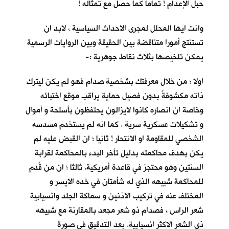
حبل الإعدام ! تماما كما حصل مع تمثاله !
وانت ايها المحلل لمجرى الاحداث السياسية ، لابد ان
تستنتج أمورا متناقضة بين الحقيقة وبين الروايات الرسمية
يمكن تلخيصها بثلاث نقاط جوهرية :-
اولا ؛ من خلال معرفتك بشخصية صدام فهو لم يكن ليترك
ذاته مكشوفةً بدون فصيل حماية يراقب موقع اختبائه
وخاصة ان انصاره كانوا لايزالون يحتفظون بأسلحة و أموال
و تشكيلات عسكرية سرية . كما انه لم يستخدم مسدسه
الشخصي للمقاومة او الانتحار ! ثانيا ؛ ان القبض عليه لم
يكن بهدف محاكمته بدليل تأخر البدء بالمحاكمة لقرابة
السنتين وهو محتجز في قاعدة أمريكية. ثالثا ؛ ان من قُدم
للمحاكمة شبيهه الذي له شأمتان في خده الايسر و
المختلف عنه في تركيب الاذنين و سماكة الجلد وانسيابية
شعر الراس ، فصدام ذو شعر مجعد بالمقارنة مع شبيهه
ذي الشعر الاكثر انسيابية. بعد التدقيق في صورة