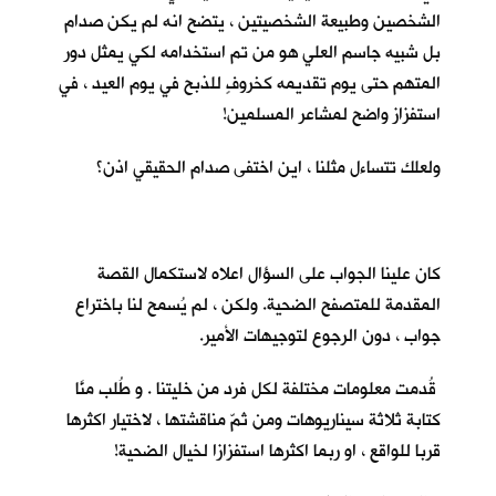
الشخصين وطبيعة الشخصيتين ، يتضح انه لم يكن صدام
بل شبيه جاسم العلي هو من تم استخدامه لكي يمثل دور
المتهم حتى يوم تقديمه كخروفٍ للذبح في يوم العيد ، في
استفزاز واضح لمشاعر المسلمين!
ولعلك تتساءل مثلنا ، اين اختفى صدام الحقيقي اذن؟
كان علينا الجواب على السؤال اعلاه لاستكمال القصة
المقدمة للمتصفح الضحية. ولكن ، لم يُسمح لنا باختراع
جواب ، دون الرجوع لتوجيهات الأمير.
قُدمت معلومات مختلفة لكل فرد من خليتنا . و طُلب منَّا
كتابة ثلاثة سيناريوهات ومن ثمّ مناقشتها ، لاختيار اكثرها
قربا للواقع ، او ربما اكثرها استفزازا لخيال الضحية!