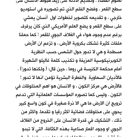
لعلوم الفضاء . وتقديم الادلة على زيف هبوط الانسان على
سطح القمر . وفضح الفلم الذي تم تصويره في استوديو
خارجي ، و تقديمه كتصوير لخطوات اول أنسان يمشي
على سطح القمر و يضع العلم الأمريكي الذي كان يرفرف
برغم عدم وجود هواء في الغلاف الجوي للقمر ! كما حملنا
ملفات كثيرة تشكك بكروية الأرض ، و تزعم ان الأرض
مسطحة و هي لا تدور حول الشمس حسب النظرية
الكوبرنيكوسية المزيفة و تكذيب كلمة غاليلو الشهيرة
أمام محكمة الكنيسة في روما ، حين قال: ( ولكنها تدور!) .
فالأديان السماوية والفطرة البشرية تؤمن انها لا تدور !
فالأرض هي مركز الكون ، و الانسان هو اهم المخلوقات في
الكون . وليس كما تصوره المؤسسات العلمانية التي تدعم
ترويج ان الارض ما هي الا ذرة صغيرة في كون واسع كبير
يحوي على مخلوقات فضائية اكثر رقيا و تقدما. واكثر من
ذلك ، التشكيك في قدرة الانسان على الخروج من الغلاف
الجوي او وجود اقمار صناعية بهذه الكثافة، التي لا تبدو