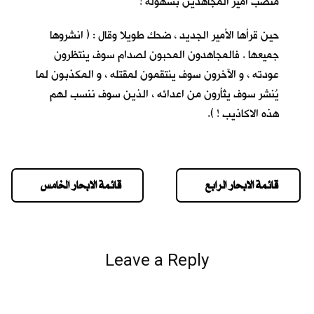
منصب أمير المجاهدين بسهولة !
حين قرأها الأمير الجديد ، ضحك طويلا وقال : ( انشروها
جميعها . فالمجاهدون المحبون لصدام سوف ينتظرون
عودته ، و الآخرون سوف ينتقمون لمقتله ، و المكذبون لما
يُنشر سوف يثأرون من اعدائه ، الذين سوف ننسب لهم
هذه الاكاذيب ! ).
قائمة الابحار الرابع
قائمة الابحار الخامس
Leave a Reply