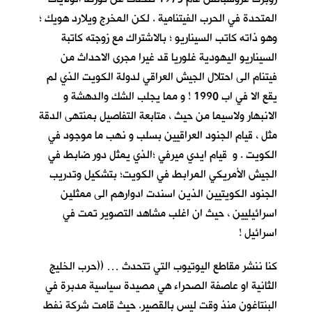
المتحدة في الحرب الفيتنامية . لكن المخرج ويلارد هويك ؛
وهو ذاته كاتب السيناريو ؛ بالاشتراك مع زوجته كاتبة
السيناريو اليهودية غلوريا قد غيرا مجرى الاحداث من
فيتنام الى احتلال الجيش العراقي لدولة الكويت الذي لم
يقع الا في اب 1990 ! و مما يجلب الشك والدهشة و
الانبهار ولاسيما من حيث ، متابعة التفاصيل بمنتهى الدقة
مثل ، قيام الجنود العراقيين بسلب و نهب ما موجود في
الكويت . و قيام ايدي ميرفي ؛الذي يمثل دور ضابط في
الجيش الأمريكي المرابط في الكويت؛ بتشكيل وتدريب
الجنود الكويتيين الذين اسندت ادوارهم الى ممثلين
اسرائيليين ، حيث ان اغلب مشاهد التصوير تمت في
اسرائيل !
كنا ننشر مقاطع اليوتيوب التي تتحدث … ((حرب الخليج
الثانية او عاصفة الصحراء هي مصيدة سياسية مدبرة في
البنتاغون منذ وقت ليس بالقصير. حيث قامت شركة نفط