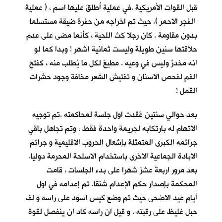
قبل القوات الأمريكية .في عملية اُطلقَ عليها اسم ، ( عملية
الفجر الاحمر ). حيث تم اخراجه من حفرة ضيقة مستسلما
بدون مقاومة . كان رجلا كث اللحية ، كأنما مضى على عدم
حلاقتها سنين طويلة وليست ثمانية اشهر ! وبدا كما لو
انه مخدرٌ وليس في وعيه . مطيعٌ لكل ما يُطلب منه ، كفتح
الفم لفحص الاسنان و تفتيش الشعر مخافة وجود حشرات
القمل !
بعد حوالي سنتين عُقدت اول جلسة لمحاكمته .تم توجيه
الاتهام له بارتكابه لجريمة واحدة فقط ، وتم تجاهل باقي
جرائمه الكبرى المتمثلة بإشعال الحروب الاقليمية و جرائم
الابادة الجماعية الاخرى باستخدام الاسلحة المحرمة دوليا.
بعد مرور اربعةَ عشرَ شهرا على بدء الجلسات ، قامت
المحكمة بإصدار حكم الإعدام شنقا. تم إعدامه في اول
أيام عيد الاضحى حيث تم وضع كيس اسود على راسه و لف
حبل غليظ على رقبته . و قيل ان راسه كاد ان ينفصل لقوة