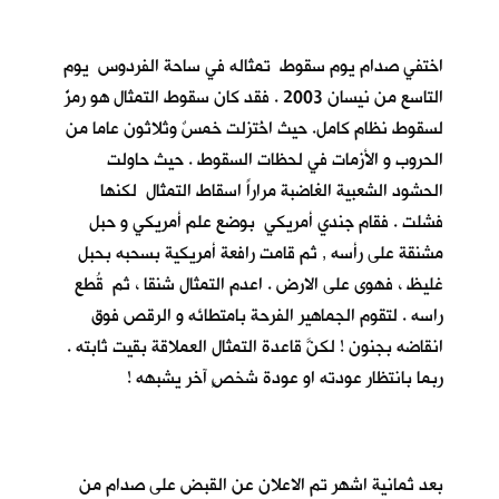
اختفي صدام يوم سقوط تمثاله في ساحة الفردوس يوم
التاسع من نيسان 2003 . فقد كان سقوط التمثال هو رمزٌ
لسقوط نظام كامل. حيث اخُتزلت خمسٌ وثلاثون عاما من
الحروب و الأزمات في لحظات السقوط . حيث حاولت
الحشود الشعبية الغاضبة مراراً اسقاط التمثال لكنها
فشلت . فقام جندي أمريكي بوضع علم أمريكي و حبل
مشنقة على رأسه , ثم قامت رافعة أمريكية بسحبه بحبل
غليظ ، فهوى على الارض . اعدم التمثال شنقا ، ثم قُطع
راسه . لتقوم الجماهير الفرحة بامتطائه و الرقص فوق
انقاضه بجنون ! لكنَّ قاعدة التمثال العملاقة بقيت ثابته .
ربما بانتظار عودته او عودة شخصٍ آخر يشبهه !
بعد ثمانية اشهر تم الاعلان عن القبض على صدام من