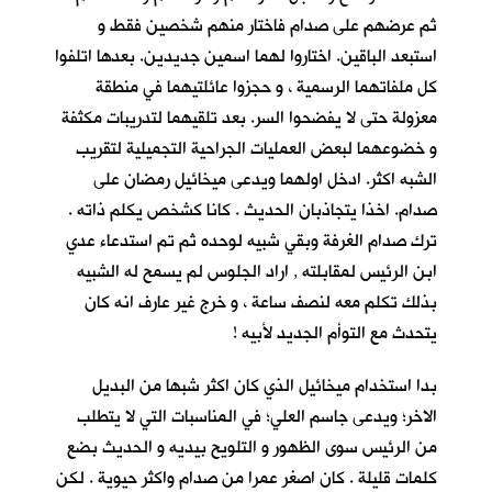
ثم عرضهم على صدام فاختار منهم شخصين فقط و
استبعد الباقين. اختاروا لهما اسمين جديدين. بعدها اتلفوا
كل ملفاتهما الرسمية ، و حجزوا عائلتيهما في منطقة
معزولة حتى لا يفضحوا السر. بعد تلقيهما لتدريبات مكثفة
و خضوعهما لبعض العمليات الجراحية التجميلية لتقريب
الشبه اكثر. ادخل اولهما ويدعى ميخائيل رمضان على
صدام. اخذا يتجاذبان الحديث . كانا كشخص يكلم ذاته .
ترك صدام الغرفة وبقي شبيه لوحده ثم تم استدعاء عدي
ابن الرئيس لمقابلته , اراد الجلوس لم يسمح له الشبيه
بذلك تكلم معه لنصف ساعة ، و خرج غير عارف انه كان
يتحدث مع التوأم الجديد لأبيه !
بدا استخدام ميخائيل الذي كان اكثر شبها من البديل
الاخر؛ ويدعى جاسم العلي؛ في المناسبات التي لا يتطلب
من الرئيس سوى الظهور و التلويح بيديه و الحديث بضع
كلمات قليلة . كان اصغر عمرا من صدام واكثر حيوية . لكن