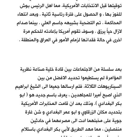
توقيتها قبل الانتخابات الأمريكية. مما اهل الرئيس بوش
للفوز بها ، و الحصول على فترة رئاسية ثانية . وبعد انتهاء
المحاكمة . تم التضحية بشبيهه جاسم العلي . بينما صدام
لازال حياً يرزق . وسوف تقوم أمريكا بإعادته للحكم مرة
اخرى في حالة فقدانها لزمام الأمور في العراق والمنطقة .
بعد سلسلة من الاجتماعات بين قادة خلية صناعة نظرية
المؤامرة لم يستطيعوا تحديد الافضل من بين
السيناريوهات الثلاثة. فتم ارسالها جميعا الى الشيخ ابراهيم
الذي اصبح أميرا للمجاهدين ، يعرف باسم جديد هو ( ابو
بكر البغدادي ). وذلك بعد ان قامت المخابرات الأمريكية
بتحديد مكان الزرقاوي و ابو عمر البغدادي و شن غارة
جوية على مخبئهما ادت الى مصرعهما في حادثين
منفصلين ، مما مهد الطريق لأبي بكر البغدادي باستلام