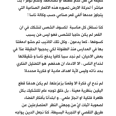
حقيقة في ظل عدم عطلها او تصادمها. وعدم توفر ( بث
مباشر ) لحركة الارض تصوره هذه الاقمار الصناعية التي
يتجاوز عددها ألفي قمر صناعي حسب وكالة ناسا !
كنا نستغل كل مناسبة لكسوف الشمس لنشكك في ان
القمر لم يكن حاجبا للشمس فهو ليس مَن يسبب
كسوفها ، كما يدعون . وكل تلك اكاذيب تم حشو ادمغتنا
بها في المدارس منذ الطفولة لكي يحجبوا الحقيقة عنا! في
بعض الاحيان، لم نجد سببا كافيا يدفع ناسا و شقيقاتها
لخداع الناس ، الا الادعاء ان هدفهم هو التضليل الفكري
بحد ذاته وليس لأية اهداف مادية او فكرية محددة!
لم ندع اي فكرة الا وقمنا بزعزعتها. لم يكن هدفنا قطع
اليقين بنظرية معينة ، بل خلق توجه عام للتشكيك بكل
ظاهرة فلكية او انجاز علمي . و ابتدأنا بأفكار الفضاء
لصعوبة اثبات ايٍّ من وجهتي النظر المتصارعتين عن
طريق التقصي او التجربة البسيطة. كنا نجعل الدين يواجه