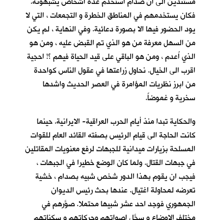
مستندين الى ان صدام استخدم عدة اشخاص يشبهونه.
فكان يستخدمهم في المناطق الخطرة و التجمعات ، التي لا
يود الحضور فيها الا بصورة دعائية. وفي النهاية ، لم يكن
من السهل معرفة من هو الذي تم القبض عليه ، ومن هو
الذي اُعدم ، ومن هو الباقي على قيد الحياة فيهم ؟! احجية
اقرب الى الخيال. نحاول زراعتها في عقول الناس كواحدة
من ابرز نظريات المؤامرة في العصر الحديث واشدها
سخرية و غموضاً.
والحكاية تبدا منذ أيام الحرب العراقية- الايرانية. حينما
كانت الحاجة الى قيام الرئيس بصفته القائد العام للقوات
المسلحة بزيارات ميدانية للجبهات لرفع معنويات المقاتلين
في جبهات القتال. ولما كان الوضع خطيرا في الجبهات ،
فيجب ان يقوم بهذا الدور شخص شبيه بصدام ، خشية
تعرضه لمحاولة اغتيال. عندها بحث رئيس الديوان
الجمهوري فوجد احد عشر شبيها محتملا. صوَّرهم في
مختلف الاوضاع و سجَّل اصواتهم وحركاتهم و سكناتهم