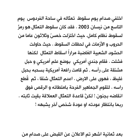
اختفي صدام يوم سقوط تمثاله في ساحة الفردوس يوم
التاسع من نيسان 2003 . فقد كان سقوط التمثال هو رمزٌ
لسقوط نظام كامل. حيث اخُتزلت خمسٌ وثلاثون عاما من
الحروب و الأزمات في لحظات السقوط . حيث حاولت
الحشود الشعبية الغاضبة مراراً اسقاط التمثال لكنها
فشلت . فقام جندي أمريكي بوضع علم أمريكي و حبل
مشنقة على رأسه , ثم قامت رافعة أمريكية بسحبه بحبل
غليظ ، فهوى على الارض . اعدم التمثال شنقا ، ثم قُطع
راسه . لتقوم الجماهير الفرحة بامتطائه و الرقص فوق
انقاضه بجنون ! لكنَّ قاعدة التمثال العملاقة بقيت ثابته .
ربما بانتظار عودته او عودة شخصٍ آخر يشبهه !
بعد ثمانية اشهر تم الاعلان عن القبض على صدام من