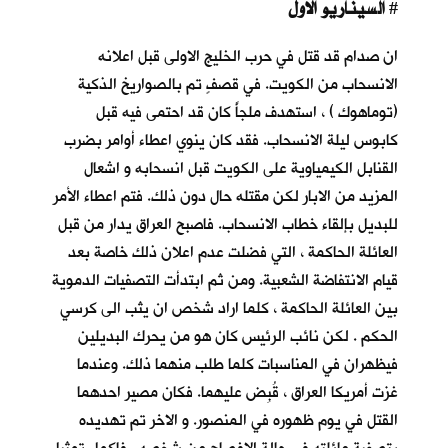
السيناريو الاول
#
ان صدام قد قتل في حرب الخليج الاولى قبل اعلانه
الانسحاب من الكويت. في قصفٍ تم بالصواريخ الذكية
(توماهوك ) ، استهدف ملجأً كان قد احتمى فيه قبل
كابوس ليلة الانسحاب
. فقد كان ينوي اعطاء أوامر بضرب
القنابل الكيمياوية على الكويت قبل انسحابه و اشعال
المزيد من الابار لكن مقتله حال دون ذلك. فتم اعطاء الأمر
للبديل بإلقاء خطاب الانسحاب. فاصبح العراق يدار من قبل
العائلة الحاكمة ، التي فضلت عدم اعلان ذلك خاصة بعد
قيام الانتفاضة الشعبية. ومن ثم ابتدأت التصفيات الدموية
بين العائلة الحاكمة ، كلما اراد شخص ان يثب الى كرسي
الحكم . لكن نائب الرئيس كان هو من يحرك البديلين
فيظهران في المناسبات كلما طلب منهما ذلك. وعندما
غزت أمريكا العراق ، قُبِض عليهما. فكان مصير احدهما
القتل في يوم ظهوره في المنصور. و الاخر تم تهديده