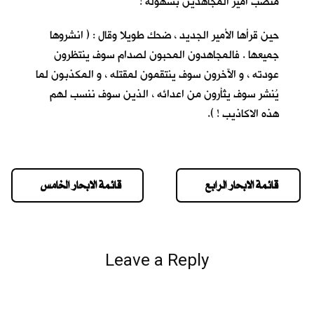
منصب أمير المجاهدين بسهولة !
حين قرأها الأمير الجديد ، ضحك طويلا وقال : ( انشروها
جميعها . فالمجاهدون المحبون لصدام سوف ينتظرون
عودته ، و الآخرون سوف ينتقمون لمقتله ، و المكذبون لما
يُنشر سوف يثأرون من اعدائه ، الذين سوف ننسب لهم
هذه الاكاذيب ! ).
قائمة الابحار الرابع
قائمة الابحار الخامس
Leave a Reply