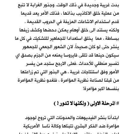
بدت غريبة وجديدة في ذلك الوقت. وجذور الغرابة لا تنبع
من عملية خلق الاكاذيب بذاتها ، فذلك الأمر يعد قديما
قدم استخدام الاشاعات المزيفة في الحروب القديمة .
ولكنه يستند الى خلق أوهام يمكن دحضها وكشف زيفها
ببساطة ، مما يخلق استعدادا للجماهير للتشكيك في كل ما
ينشر حتى لو كان صحيحاً. لان الشعور الجمعي للجمهور
سيكون حينها قد تلقى فايروسا يمنعه من الجزم بصدق اي
تفسير منطقي للأحداث .فعلى الارجح ستجد من يفسر
الأمور وفق استنتاجات غريبة ، هي البذور التي تم زراعتها
من قبلنا لصناعة نظرية المؤامرة ، فتغدو نظرية المؤامرة
بنفسها اكبر مؤامرة!
المرحلة الاولى ( ولكنها لا تدور ! )
#
ابتدأنا بنشر الفيديوهات والمدونات التي تروج لوجود
مؤامرة ضد الفكر البشري تتبناها وكالة ناسا الأمريكية