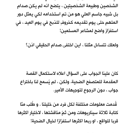
الشخصين وطبيعة الشخصيتين ، يتضح انه لم يكن صدام
بل شبيه جاسم العلي هو من تم استخدامه لكي يمثل دور
المتهم حتى يوم تقديمه كخروفٍ للذبح في يوم العيد ، في
استفزاز واضح لمشاعر المسلمين!
ولعلك تتساءل مثلنا ، اين اختفى صدام الحقيقي اذن؟
كان علينا الجواب على السؤال اعلاه لاستكمال القصة
المقدمة للمتصفح الضحية. ولكن ، لم يُسمح لنا باختراع
جواب ، دون الرجوع لتوجيهات الأمير.
قُدمت معلومات مختلفة لكل فرد من خليتنا . و طُلب منَّا
كتابة ثلاثة سيناريوهات ومن ثمّ مناقشتها ، لاختيار اكثرها
قربا للواقع ، او ربما اكثرها استفزازا لخيال الضحية!