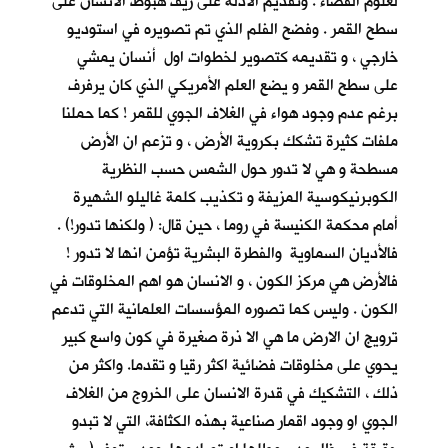
لعلوم الفضاء . وتقديم الادلة على زيف هبوط الانسان على
سطح القمر . وفضح الفلم الذي تم تصويره في استوديو
خارجي ، و تقديمه كتصوير لخطوات اول أنسان يمشي
على سطح القمر و يضع العلم الأمريكي الذي كان يرفرف
برغم عدم وجود هواء في الغلاف الجوي للقمر ! كما حملنا
ملفات كثيرة تشكك بكروية الأرض ، و تزعم ان الأرض
مسطحة و هي لا تدور حول الشمس حسب النظرية
الكوبرنيكوسية المزيفة و تكذيب كلمة غاليلو الشهيرة
أمام محكمة الكنيسة في روما ، حين قال: ( ولكنها تدور!) .
فالأديان السماوية والفطرة البشرية تؤمن انها لا تدور !
فالأرض هي مركز الكون ، و الانسان هو اهم المخلوقات في
الكون . وليس كما تصوره المؤسسات العلمانية التي تدعم
ترويج ان الارض ما هي الا ذرة صغيرة في كون واسع كبير
يحوي على مخلوقات فضائية اكثر رقيا و تقدما. واكثر من
ذلك ، التشكيك في قدرة الانسان على الخروج من الغلاف
الجوي او وجود اقمار صناعية بهذه الكثافة، التي لا تبدو