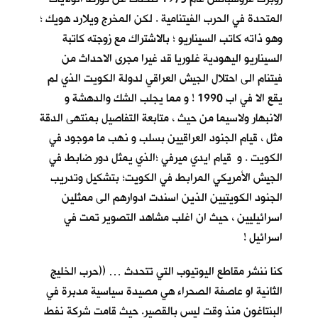
المتحدة في الحرب الفيتنامية . لكن المخرج ويلارد هويك ؛
وهو ذاته كاتب السيناريو ؛ بالاشتراك مع زوجته كاتبة
السيناريو اليهودية غلوريا قد غيرا مجرى الاحداث من
فيتنام الى احتلال الجيش العراقي لدولة الكويت الذي لم
يقع الا في اب 1990 ! و مما يجلب الشك والدهشة و
الانبهار ولاسيما من حيث ، متابعة التفاصيل بمنتهى الدقة
مثل ، قيام الجنود العراقيين بسلب و نهب ما موجود في
الكويت . و قيام ايدي ميرفي ؛الذي يمثل دور ضابط في
الجيش الأمريكي المرابط في الكويت؛ بتشكيل وتدريب
الجنود الكويتيين الذين اسندت ادوارهم الى ممثلين
اسرائيليين ، حيث ان اغلب مشاهد التصوير تمت في
اسرائيل !
كنا ننشر مقاطع اليوتيوب التي تتحدث … ((حرب الخليج
الثانية او عاصفة الصحراء هي مصيدة سياسية مدبرة في
البنتاغون منذ وقت ليس بالقصير. حيث قامت شركة نفط