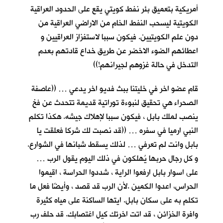
أمريكية بتعميق بئر نفط كويتي يقع على الحدود العراقية
الكويتية ليسحب النفط الخام من الاراضي العراقية من
دون علم الكويتيين. فيكون سببا لاستفزاز العراقيين و
اعطائهم الضوء الاخضر عن طريق خداع قادتهم بعدم
التدخل في حالة غزوهم لجيرانهم!))
قام عضو اخر في خليتنا ببث فديو اخر يدعي … ((عاصفة
الصحراء هي تحقيق لنبوءة توراتية قديمة تتحدث عن فخ
ينصب لملك بابل ، فيكون سببا لإهلاك جيشه. هكذا تكلم
النبي ارميا في سفره … ((قد نصبت لك شركا فعلقت يا
بابل وانت لم تعرفي … لذلك يسقط شبانها في الشوارع.
و كل رجال حربها يُهلكون في ذلك اليوم يقول الرب …
على اسوار بابل ارفعوا الراية ، شددوا الحراسة ، اقيموا
الحراس، اعدوا الكمين .لأن الرب قد قصد ، وأيضًا فعل ما
تكلم به على سكان بابل. ايتها الساكنة على مياه كثيرة
وافرة الخزائن ، قد اتت اخرتك كيل اغتصابك. قد حلف رب