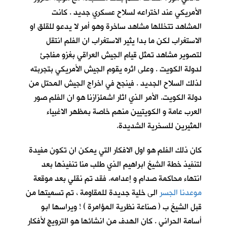
الأمريكي عند اختراعه لسلاح عسكري جديد . كانت
المشاهد تتخللها مشاهد ساخرة وهو أمر لا يدعو للقلق او
الاستغراب لكن ما بدا يثير الاستغراب ان الفلم انتقل
لتصوير مشاهد تمثل قيام الجيش العراقي بغزو مفاجئ
لدولة الكويت . وعلى اثره يقوم الجيش الأمريكي بتجربته
لذلك السلاح الجديد . فينجح في اخراج الجيش المحتل من
دولة الكويت. الأمر الذي اثار اشمئزازنا هو ان الفلم صور
العرب عامة و الكويتيين منهم خاصة بمظهر الاغبياء
المثيرين للسخرية الشديدة.
كان ذلك الفلم هو اول الافكار التي يمكن ان تكون مفيدة
لتنفيذ خطة الشيخ ابراهيم الذي طلب منا تنفيذها بعد
انتهاء محاكمة صدام و إعدامه. فقد تم نقلي بعد موقعة
موعدنا الجسر
الى خلية جديدة للمقاومة ، تم تسميتها من
قبل الشيخ ب ( صناعة نظرية المؤامرة ) ! ويراسها ابو
أسامة الحراني . كان الهدف من انشائها هو الترويج لأفكار