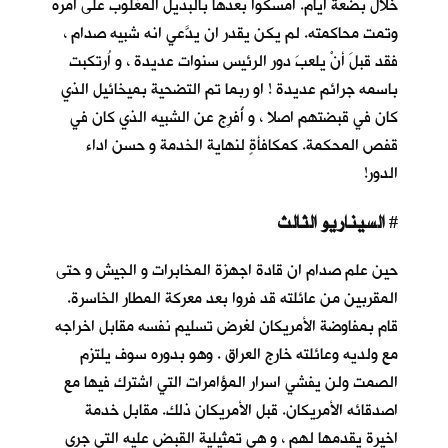
خلال بضعة أيام. أمسكوا بعدها بالبديل المغلوب على أمره
وتمت محاكمته. لم يكن يقدر ان يدَّعي انه شبيه صدام ،
فقد قبلَ أنْ يلعبَ دور الرئيس سنوات عديدة ، و اُرتكبت
باسمه جرائم عديدة ! او ربما تم التضحية بميخائيل الذي
كان في قبضتهم اصلا ، و أُفرِج عن الشبيه الذي كان في
قفص المحكمة. كمكافأةٍ لنهاية الخدمة و حسن اداء
الدور!
السيناريو الثالث
#
حين علم صدام ان قادة اجهزة المخابرات و الجيش و حتى
المقربين من عائلته قد فروا بعد معركة المطار الخاسرة.
قام بمفاوضة الأمريكان لغرض تسليم نفسه مقابل اخراجه
مع ولديه وعائلته خارج العراق . وهو بدوره سوف يلتزم
الصمت ولن يفشي اسرار المؤامرات التي اشترك فيها مع
اصدقائه الأمريكان. قبل الأمريكان ذلك. مقابل خدمة
اخيرة يقدمها لهم ، و هي تمثيلية القبض عليه التي جرى