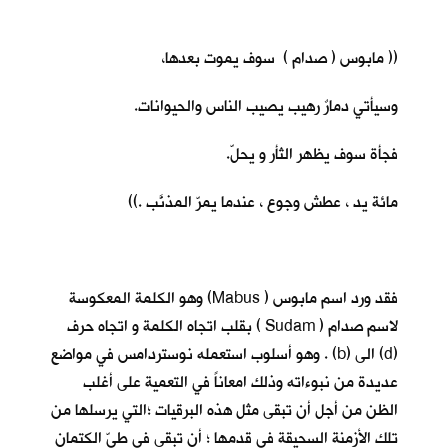
(( مابوس ( صدام ) سوف يموت بعدها،
وسيأتي دمارٌ رهيب يصيب الناس والحيوانات.
فجأة سوف يظهر الثأر و يحلّ.
مائة يد ، عطش وجوع ، عندما يمرّ المذنَّب .))
فقد ورد اسم مابوس ( Mabus) وهو الكلمة المعكوسة
لاسم صدام ( Sudam ) بقلب اتجاه الكلمة و اتجاه حرف
(d) الى (b) . وهو أسلوب استعمله نوستردامس في مواضع
عديدة من نبوءاته وذلك امعاناً في التعمية على أغلب
الظن من أجل أن تبقى مثل هذه البرقيات ؛التي يرسلها من
تلك الأزمنة السحيقة في قدمها ؛ أن تبقى في طيّ الكتمان