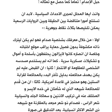
حبل الإعدام ! تماما كما حصل مع تمثاله !
وانت ايها المحلل لمجرى الاحداث السياسية ، لابد ان
تستنتج أمورا متناقضة بين الحقيقة وبين الروايات الرسمية
يمكن تلخيصها بثلاث نقاط جوهرية :-
اولا ؛ من خلال معرفتك بشخصية صدام فهو لم يكن ليترك
ذاته مكشوفةً بدون فصيل حماية يراقب موقع اختبائه
وخاصة ان انصاره كانوا لايزالون يحتفظون بأسلحة و أموال
و تشكيلات عسكرية سرية . كما انه لم يستخدم مسدسه
الشخصي للمقاومة او الانتحار ! ثانيا ؛ ان القبض عليه لم
يكن بهدف محاكمته بدليل تأخر البدء بالمحاكمة لقرابة
السنتين وهو محتجز في قاعدة أمريكية. ثالثا ؛ ان من قُدم
للمحاكمة شبيهه الذي له شأمتان في خده الايسر و
المختلف عنه في تركيب الاذنين و سماكة الجلد وانسيابية
شعر الراس ، فصدام ذو شعر مجعد بالمقارنة مع شبيهه
ذي الشعر الاكثر انسيابية. بعد التدقيق في صورة