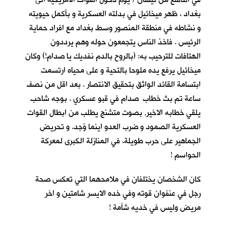
بغداد ، ظهر ميخائيل في بدلته العسكرية و بأكمل حيويته
و نشاطه في منطقة المنصور وسط بغداد مع افراد حماية
الرئيس . فاخذ الناس يتجمعون حوله وهم يرددون
الهتافات للترحيب به: (بالروح بالدم نفديك يا صدام!) وكان
ميخائيل يرفع يده ملوحا بالتحية و على محياه ارتسمت
ابتسامة القائد الواثق بتحقيق الانتصار . بعد اقل من نصف
ساعة تم بث خطاب صدام في قبو عسكري . بوجه شاحب
يلقي خطابه الاخير, بصوت متشنج يطلب من ابطال القوات
العسكرية الصمود و ضرب العدو اينما وُجد. و تحريض
الجماهير على حرب طويلة، في المنازلة الكبرى لمعركة
الحواسم !
كان الشخصان يختلفان في ملامحهما التي تعكس صحة
رجل في عنفوان قوته وفي خده الايسر شامتين و اخر
مريض وليس في خديه شأمة !