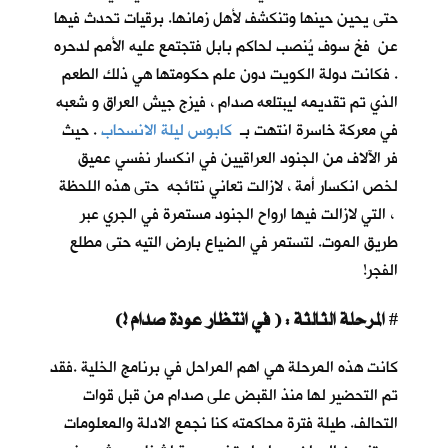
حتى يحين حينها وتنكشف لأهل زمانها. برقيات تحدث فيها
عن فخ سوف يُنصب لحاكم بابل فتجتمع عليه الأمم لدحره
. فكانت دولة الكويت دون علم حكومتها هي ذلك الطعم
الذي تم تقديمه ليبتلعه صدام ، فيزج جيش العراق و شعبه
في معركة خاسرة انتهت بـ
كابوس ليلة الانسحاب
. حيث
فر الآلاف من الجنود العراقيين في انكسار نفسي عميق
لخص انكسار أمة ، لازالت تعاني نتائجه حتى هذه اللحظة
، التي لازالت فيها ارواح الجنود مستمرة في الجري عبر
طريق الموت. لتستمر في الضياع بارض التيه حتى مطلع
الفجر!
المرحلة الثالثة : ( في انتظار عودة صدام !)
#
كانت هذه المرحلة هي اهم المراحل في برنامج الخلية .فقد
تم التحضير لها منذ القبض على صدام من قبل قوات
التحالف. طيلة فترة محاكمته كنا نجمع الادلة والمعلومات