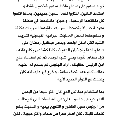
ثم عرضهم على صدام فاختار منهم شخصين فقط و
استبعد الباقين. اختاروا لهما اسمين جديدين. بعدها اتلفوا
كل ملفاتهما الرسمية ، و حجزوا عائلتيهما في منطقة
معزولة حتى لا يفضحوا السر. بعد تلقيهما لتدريبات مكثفة
و خضوعهما لبعض العمليات الجراحية التجميلية لتقريب
الشبه اكثر. ادخل اولهما ويدعى ميخائيل رمضان على
صدام. اخذا يتجاذبان الحديث . كانا كشخص يكلم ذاته .
ترك صدام الغرفة وبقي شبيه لوحده ثم تم استدعاء عدي
ابن الرئيس لمقابلته , اراد الجلوس لم يسمح له الشبيه
بذلك تكلم معه لنصف ساعة ، و خرج غير عارف انه كان
يتحدث مع التوأم الجديد لأبيه !
بدا استخدام ميخائيل الذي كان اكثر شبها من البديل
الاخر؛ ويدعى جاسم العلي؛ في المناسبات التي لا يتطلب
من الرئيس سوى الظهور و التلويح بيديه و الحديث بضع
كلمات قليلة . كان اصغر عمرا من صدام واكثر حيوية . لكن