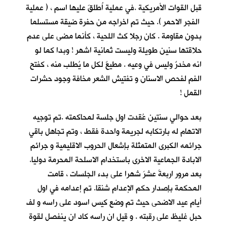
قبل القوات الأمريكية .في عملية اُطلقَ عليها اسم ، ( عملية
الفجر الاحمر ). حيث تم اخراجه من حفرة ضيقة مستسلما
بدون مقاومة . كان رجلا كث اللحية ، كأنما مضى على عدم
حلاقتها سنين طويلة وليست ثمانية اشهر ! وبدا كما لو
انه مخدرٌ وليس في وعيه . مطيعٌ لكل ما يُطلب منه ، كفتح
الفم لفحص الاسنان و تفتيش الشعر مخافة وجود حشرات
القمل !
بعد حوالي سنتين عُقدت اول جلسة لمحاكمته .تم توجيه
الاتهام له بارتكابه لجريمة واحدة فقط ، وتم تجاهل باقي
جرائمه الكبرى المتمثلة بإشعال الحروب الاقليمية و جرائم
الابادة الجماعية الاخرى باستخدام الاسلحة المحرمة دوليا.
بعد مرور اربعةَ عشرَ شهرا على بدء الجلسات ، قامت
المحكمة بإصدار حكم الإعدام شنقا. تم إعدامه في اول
أيام عيد الاضحى حيث تم وضع كيس اسود على راسه و لف
حبل غليظ على رقبته . و قيل ان راسه كاد ان ينفصل لقوة