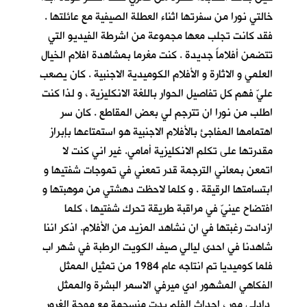
خالتي نورا من سفرتها اثناء العطلة الصيفية مع عائلتها .
فقد كانت تجلب معها مجموعة من اشرطة الفيديو التي
تتضمن أفلاماً جديدة . كنت مغرما بمشاهدة افلام الخيال
العلمي و الاثارة و الأفلام الكوميدية الاجنبية . كان يصعب
عليّ فهم كل تفاصيل الحوار باللغة الانكليزية ، و لذا كنت
اطلب من نورا ان تترجم لي بعض المقاطع . كان سر
اهتمامها المفاجئ بالأفلام الاجنبية هو استمتاعها بإبراز
مقدرتها على تكلم الانكليزية أمامي. غير اني كنت لا
اتمعن بمعاني الترجمة قدر تمعني في تموجات شفتيها و
ابتسامتها الرقيقة . و كلما لاحظت دهشتي من موهبتها و
افتضاح عينيّ في مراقبة طريقة تحرك شفتيها ، كلما
ازدادت رغبتها في ان نشاهد المزيد من الأفلام. اذكر اننا
شاهدنا في احدى ليالي صيف الكويت الرطبة في شهر اب
فلما كوميديا تم انتاجه عام 1984 من تمثيل الممثل
الفكاهي المشهور ادي ميرفي الاسمر البشرة والممثل
دادلي مور ، احداث الفلم بدت منسجمة مع موجة الغرور