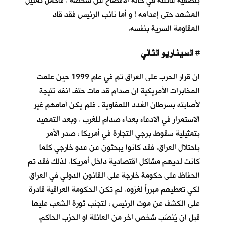
بتصفية عائلته في حالة الافصاح عن شخصه . فاكمل تمثيل
المشهد حتى إعدامه ! و أما نائب الرئيس فقد قاد
المقاومة السرية بنفسه.
السيناريو الثاني
#
ان قرار الحرب على العراق تم في عام 1999 حين علمت
المخابرات الأمريكية ان صدام قد مات حتف انفه نتيجة
لأصابته بسرطان الغدد اللمفاوية . فلم يكن أمامهم غير
الاستمرار في الادعاء بعداء صدام للغرب . وبعد التمهيد
بتمثيلية سقوط برجي التجارة في أمريكا ، صدر الأمر
باحتلال العراق. فقد كانوا يبحثون عن عدو خارجي كلما
كانت لديهم مشاكل اقتصادية داخل أمريكا. لذلك فقد تم
الحفاظ على حكومة خارجة على القانون الدولي في العراق
لكي تعطيهم مبرراً لغزوه. لم تكن الحكومة العراقية قادرة
على الكشف عن موت الرئيس ، لتجنب ثورة الشعب عليها
قبل ان يُنصَب شخص اخر من العائلة او الحزب الحاكم.