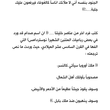
الجنود بنفسه أني لا ملأنك اناساً كالغوغاء فيرفعون عليك
جلبة….!))
كتب فرد اخر من عناصر خليتنا … (( ان اسم صدام قد ورد
في بعض رباعيات المتنبئ الشهير( نوستردامس) التي
الفها في القرن السادس عشر الميلادي. حيث وردت ما نص
ترجمته :
(( ملكُ أوروبا سيأتي كالنسر،
مصحوباً بأولئك أَهلَ الشمال،
وسوف يقودُ جيشاً عظيماً من الأحمر والأبيض،
وسوف يذهبون ضدّ ملك بابل .))