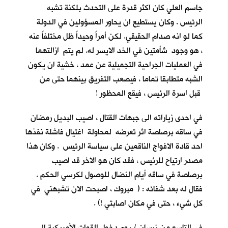
جاسم العلي كان اكثر قدرة على التحدث بلكنة تشبه
الرئيس . وكان يستطيع ان يحاور المسؤولين في الدولة
كما لو انه صدام الحقيقي. لكن أمراً وحيداً ظل مختلفاً عنه
، هو وجود شأمتين في الخد الايسر له. لم يتم ازالتهما
في العمليات الجراحية التجميلية عن عمد ، خشية ان يكون
الشبه متطابقا تماما ، فيصعب التفريق بينهما حتى من
قبل اسرة الرئيس ، فيقع المحظور !
في احدى زياراته الى جبهات القتال ، اصيب البديل رمضان
في ساقه برصاصة اثر تعرضه لمحاولة اغتيال فاشلة نفذها
احد قادة الافواج الناقمين على سياسة الرئيس . وكان هذا
مصدر ارتياح للرئيس ، فقد كان هو الاخر قد اصيب
برصاصة في ساقه أيام النضال للوصول لكرسي الحكم .
فقال له بعد شفائه : ( مبروك ، اصبحت الان تشبهني في
كل شيء ، حتى في مكان اصابتي !) .
في التاسع من نيسان / يوم دخول القوات الأمريكية الى