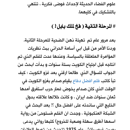
علوم الفضاء الحديثة لإحداث فوضى فكرية ، تنتهي
بالتشكيك في كليهما.
المرحلة الثانية ( فخ لملك بابل ! )
#
بعد مرور عام تم تهيئة ذهن الضحية للمرحلة الثانية.
وردنا الأمر من قبل ابي أسامة الحراني ببث نظريات
المؤامرة المتعلقة بالسياسة. وعندها عدت للفلم الذي تم
انتاجه قبل اجتياح الكويت بستة سنوات و بدأت ابحث عن
الجواب للسؤال الذي طالما ارقني بعد غزو الكويت : كيف
تبأ كاتب
فلم افضل دفاع
بقيام صدام بغزو الكويت في
الوقت الذي كان صدام يخوض غمار حرب استغرق أمدها
ثمان سنوات ضد ايران ، و كانت خلالها علاقته بدول
الخليج التي ساندته على افضل حال ؟! بعد البحث في
الشبكة العنكبوتية ، وجدت ان الفلم مُستوحىً من رواية
اسمها (طرق سهلة وصعبة للخروج) كتبها روائي يدعى
روبرت غروسباتش عام 1975 تتحدث عن تورط الولايات