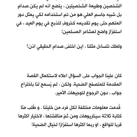
الشخصين وطبيعة الشخصيتين ، يتضح انه لم يكن صدام
بل شبيه جاسم العلي هو من تم استخدامه لكي يمثل دور
المتهم حتى يوم تقديمه كخروفٍ للذبح في يوم العيد ، في
استفزاز واضح لمشاعر المسلمين!
ولعلك تتساءل مثلنا ، اين اختفى صدام الحقيقي اذن؟
كان علينا الجواب على السؤال اعلاه لاستكمال القصة
المقدمة للمتصفح الضحية. ولكن ، لم يُسمح لنا باختراع
جواب ، دون الرجوع لتوجيهات الأمير.
قُدمت معلومات مختلفة لكل فرد من خليتنا . و طُلب منَّا
كتابة ثلاثة سيناريوهات ومن ثمّ مناقشتها ، لاختيار اكثرها
قربا للواقع ، او ربما اكثرها استفزازا لخيال الضحية!