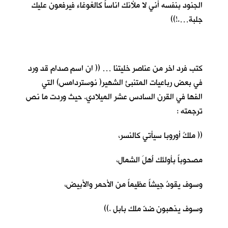
الجنود بنفسه أني لا ملأنك اناساً كالغوغاء فيرفعون عليك
جلبة….!))
كتب فرد اخر من عناصر خليتنا … (( ان اسم صدام قد ورد
في بعض رباعيات المتنبئ الشهير( نوستردامس) التي
الفها في القرن السادس عشر الميلادي. حيث وردت ما نص
ترجمته :
(( ملكُ أوروبا سيأتي كالنسر،
مصحوباً بأولئك أَهلَ الشمال،
وسوف يقودُ جيشاً عظيماً من الأحمر والأبيض،
وسوف يذهبون ضدّ ملك بابل .))