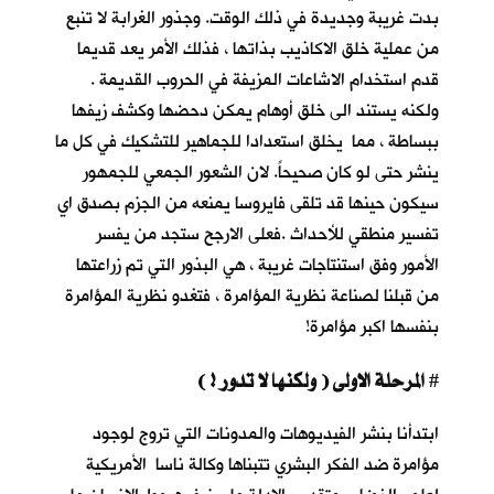
بدت غريبة وجديدة في ذلك الوقت. وجذور الغرابة لا تنبع
من عملية خلق الاكاذيب بذاتها ، فذلك الأمر يعد قديما
قدم استخدام الاشاعات المزيفة في الحروب القديمة .
ولكنه يستند الى خلق أوهام يمكن دحضها وكشف زيفها
ببساطة ، مما يخلق استعدادا للجماهير للتشكيك في كل ما
ينشر حتى لو كان صحيحاً. لان الشعور الجمعي للجمهور
سيكون حينها قد تلقى فايروسا يمنعه من الجزم بصدق اي
تفسير منطقي للأحداث .فعلى الارجح ستجد من يفسر
الأمور وفق استنتاجات غريبة ، هي البذور التي تم زراعتها
من قبلنا لصناعة نظرية المؤامرة ، فتغدو نظرية المؤامرة
بنفسها اكبر مؤامرة!
المرحلة الاولى ( ولكنها لا تدور ! )
#
ابتدأنا بنشر الفيديوهات والمدونات التي تروج لوجود
مؤامرة ضد الفكر البشري تتبناها وكالة ناسا الأمريكية