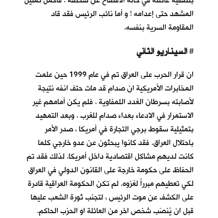
بتصفية عائلته في حالة الافصاح عن شخصه . فاكمل تمثيل
المشهد حتى إعدامه ! و أما نائب الرئيس فقد قاد
المقاومة السرية بنفسه.
السيناريو الثاني
#
ان قرار الحرب على العراق تم في عام 1999 حين علمت
المخابرات الأمريكية ان صدام قد مات حتف انفه نتيجة
لأصابته بسرطان الغدد اللمفاوية . فلم يكن أمامهم غير
الاستمرار في الادعاء بعداء صدام للغرب . وبعد التمهيد
بتمثيلية سقوط برجي التجارة في أمريكا ، صدر الأمر
باحتلال العراق. فقد كانوا يبحثون عن عدو خارجي كلما
كانت لديهم مشاكل اقتصادية داخل أمريكا. لذلك فقد تم
الحفاظ على حكومة خارجة على القانون الدولي في العراق
لكي تعطيهم مبرراً لغزوه. لم تكن الحكومة العراقية قادرة
على الكشف عن موت الرئيس ، لتجنب ثورة الشعب عليها
قبل ان يُنصَب شخص اخر من العائلة او الحزب الحاكم.