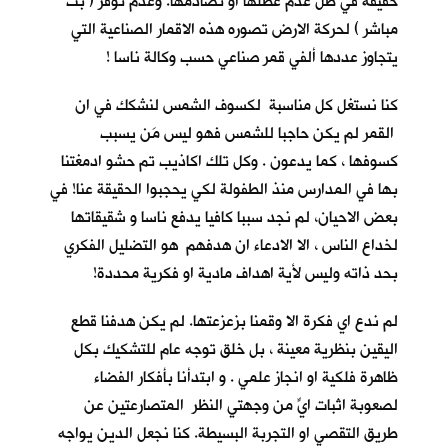
حقيقة في ظل عدم عطلها او تصادمها. وعدم توفر ( بث
مباشر ) لحركة الارض تصوره هذه الاقمار الصناعية التي
يتجاوز عددها ألفي قمر صناعي حسب وكالة ناسا !
كنا نستغل كل مناسبة لكسوف الشمس لنشكك في ان
القمر لم يكن حاجبا للشمس فهو ليس مَن يسبب
كسوفها ، كما يدعون . وكل تلك اكاذيب تم حشو ادمغتنا
بها في المدارس منذ الطفولة لكي يحجبوا الحقيقة عنا! في
بعض الاحيان، لم نجد سببا كافيا يدفع ناسا و شقيقاتها
لخداع الناس ، الا الادعاء ان هدفهم هو التضليل الفكري
بحد ذاته وليس لأية اهداف مادية او فكرية محددة!
لم ندع اي فكرة الا وقمنا بزعزعتها. لم يكن هدفنا قطع
اليقين بنظرية معينة ، بل خلق توجه عام للتشكيك بكل
ظاهرة فلكية او انجاز علمي . و ابتدأنا بأفكار الفضاء
لصعوبة اثبات ايٍّ من وجهتي النظر المتصارعتين عن
طريق التقصي او التجربة البسيطة. كنا نجعل الدين يواجه