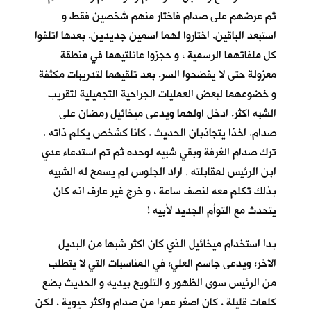
ثم عرضهم على صدام فاختار منهم شخصين فقط و
استبعد الباقين. اختاروا لهما اسمين جديدين. بعدها اتلفوا
كل ملفاتهما الرسمية ، و حجزوا عائلتيهما في منطقة
معزولة حتى لا يفضحوا السر. بعد تلقيهما لتدريبات مكثفة
و خضوعهما لبعض العمليات الجراحية التجميلية لتقريب
الشبه اكثر. ادخل اولهما ويدعى ميخائيل رمضان على
صدام. اخذا يتجاذبان الحديث . كانا كشخص يكلم ذاته .
ترك صدام الغرفة وبقي شبيه لوحده ثم تم استدعاء عدي
ابن الرئيس لمقابلته , اراد الجلوس لم يسمح له الشبيه
بذلك تكلم معه لنصف ساعة ، و خرج غير عارف انه كان
يتحدث مع التوأم الجديد لأبيه !
بدا استخدام ميخائيل الذي كان اكثر شبها من البديل
الاخر؛ ويدعى جاسم العلي؛ في المناسبات التي لا يتطلب
من الرئيس سوى الظهور و التلويح بيديه و الحديث بضع
كلمات قليلة . كان اصغر عمرا من صدام واكثر حيوية . لكن