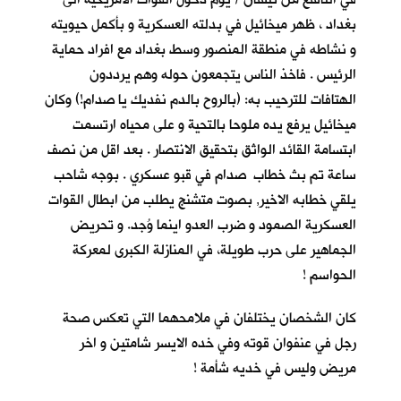
بغداد ، ظهر ميخائيل في بدلته العسكرية و بأكمل حيويته
و نشاطه في منطقة المنصور وسط بغداد مع افراد حماية
الرئيس . فاخذ الناس يتجمعون حوله وهم يرددون
الهتافات للترحيب به: (بالروح بالدم نفديك يا صدام!) وكان
ميخائيل يرفع يده ملوحا بالتحية و على محياه ارتسمت
ابتسامة القائد الواثق بتحقيق الانتصار . بعد اقل من نصف
ساعة تم بث خطاب صدام في قبو عسكري . بوجه شاحب
يلقي خطابه الاخير, بصوت متشنج يطلب من ابطال القوات
العسكرية الصمود و ضرب العدو اينما وُجد. و تحريض
الجماهير على حرب طويلة، في المنازلة الكبرى لمعركة
الحواسم !
كان الشخصان يختلفان في ملامحهما التي تعكس صحة
رجل في عنفوان قوته وفي خده الايسر شامتين و اخر
مريض وليس في خديه شأمة !