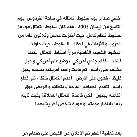
اختفي صدام يوم سقوط تمثاله في ساحة الفردوس يوم
التاسع من نيسان 2003 . فقد كان سقوط التمثال هو رمزٌ
لسقوط نظام كامل. حيث اخُتزلت خمسٌ وثلاثون عاما من
الحروب و الأزمات في لحظات السقوط . حيث حاولت
الحشود الشعبية الغاضبة مراراً اسقاط التمثال لكنها
فشلت . فقام جندي أمريكي بوضع علم أمريكي و حبل
مشنقة على رأسه , ثم قامت رافعة أمريكية بسحبه بحبل
غليظ ، فهوى على الارض . اعدم التمثال شنقا ، ثم قُطع
راسه . لتقوم الجماهير الفرحة بامتطائه و الرقص فوق
انقاضه بجنون ! لكنَّ قاعدة التمثال العملاقة بقيت ثابته .
ربما بانتظار عودته او عودة شخصٍ آخر يشبهه !
بعد ثمانية اشهر تم الاعلان عن القبض على صدام من