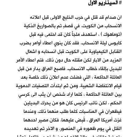
السيناريو الاول
#
ان صدام قد قتل في حرب الخليج الاولى قبل اعلانه
الانسحاب من الكويت. في قصفٍ تم بالصواريخ الذكية
(توماهوك ) ، استهدف ملجأً كان قد احتمى فيه قبل
كابوس ليلة الانسحاب
. فقد كان ينوي اعطاء أوامر بضرب
القنابل الكيمياوية على الكويت قبل انسحابه و اشعال
المزيد من الابار لكن مقتله حال دون ذلك. فتم اعطاء الأمر
للبديل بإلقاء خطاب الانسحاب. فاصبح العراق يدار من قبل
العائلة الحاكمة ، التي فضلت عدم اعلان ذلك خاصة بعد
قيام الانتفاضة الشعبية. ومن ثم ابتدأت التصفيات الدموية
بين العائلة الحاكمة ، كلما اراد شخص ان يثب الى كرسي
الحكم . لكن نائب الرئيس كان هو من يحرك البديلين
فيظهران في المناسبات كلما طلب منهما ذلك. وعندما
غزت أمريكا العراق ، قُبِض عليهما. فكان مصير احدهما
القتل في يوم ظهوره في المنصور. و الاخر تم تهديده