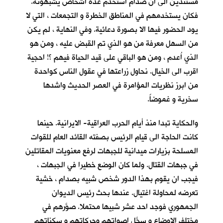
مستندين الى ان صدام استخدم عدة اشخاص يشبهونه.
فكان يستخدمهم في المناطق الخطرة و التجمعات ، التي لا
يود الحضور فيها الا بصورة دعائية. وفي النهاية ، لم يكن
من السهل معرفة من هو الذي تم القبض عليه ، ومن هو
الذي اُعدم ، ومن هو الباقي على قيد الحياة فيهم ؟! احجية
اقرب الى الخيال. نحاول زراعتها في عقول الناس كواحدة
من ابرز نظريات المؤامرة في العصر الحديث واشدها
سخرية و غموضاً.
والحكاية تبدا منذ أيام الحرب العراقية- الايرانية. حينما
كانت الحاجة الى قيام الرئيس بصفته القائد العام للقوات
المسلحة بزيارات ميدانية للجبهات لرفع معنويات المقاتلين
في جبهات القتال. ولما كان الوضع خطيرا في الجبهات ،
فيجب ان يقوم بهذا الدور شخص شبيه بصدام ، خشية
تعرضه لمحاولة اغتيال. عندها بحث رئيس الديوان
الجمهوري فوجد احد عشر شبيها محتملا. صوَّرهم في
مختلف الاوضاع و سجَّل اصواتهم وحركاتهم و سكناتهم