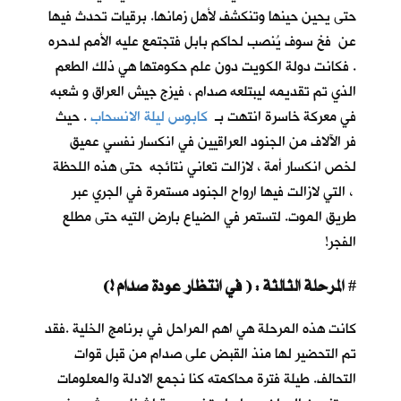
حتى يحين حينها وتنكشف لأهل زمانها. برقيات تحدث فيها
عن فخ سوف يُنصب لحاكم بابل فتجتمع عليه الأمم لدحره
. فكانت دولة الكويت دون علم حكومتها هي ذلك الطعم
الذي تم تقديمه ليبتلعه صدام ، فيزج جيش العراق و شعبه
في معركة خاسرة انتهت بـ
كابوس ليلة الانسحاب
. حيث
فر الآلاف من الجنود العراقيين في انكسار نفسي عميق
لخص انكسار أمة ، لازالت تعاني نتائجه حتى هذه اللحظة
، التي لازالت فيها ارواح الجنود مستمرة في الجري عبر
طريق الموت. لتستمر في الضياع بارض التيه حتى مطلع
الفجر!
المرحلة الثالثة : ( في انتظار عودة صدام !)
#
كانت هذه المرحلة هي اهم المراحل في برنامج الخلية .فقد
تم التحضير لها منذ القبض على صدام من قبل قوات
التحالف. طيلة فترة محاكمته كنا نجمع الادلة والمعلومات