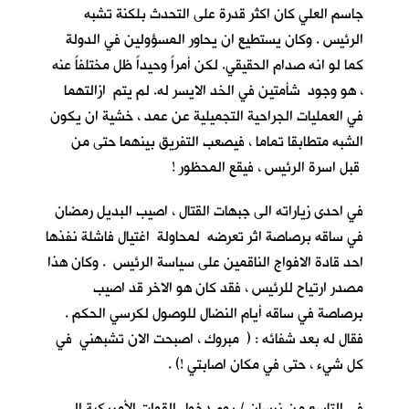
جاسم العلي كان اكثر قدرة على التحدث بلكنة تشبه
الرئيس . وكان يستطيع ان يحاور المسؤولين في الدولة
كما لو انه صدام الحقيقي. لكن أمراً وحيداً ظل مختلفاً عنه
، هو وجود شأمتين في الخد الايسر له. لم يتم ازالتهما
في العمليات الجراحية التجميلية عن عمد ، خشية ان يكون
الشبه متطابقا تماما ، فيصعب التفريق بينهما حتى من
قبل اسرة الرئيس ، فيقع المحظور !
في احدى زياراته الى جبهات القتال ، اصيب البديل رمضان
في ساقه برصاصة اثر تعرضه لمحاولة اغتيال فاشلة نفذها
احد قادة الافواج الناقمين على سياسة الرئيس . وكان هذا
مصدر ارتياح للرئيس ، فقد كان هو الاخر قد اصيب
برصاصة في ساقه أيام النضال للوصول لكرسي الحكم .
فقال له بعد شفائه : ( مبروك ، اصبحت الان تشبهني في
كل شيء ، حتى في مكان اصابتي !) .
في التاسع من نيسان / يوم دخول القوات الأمريكية الى