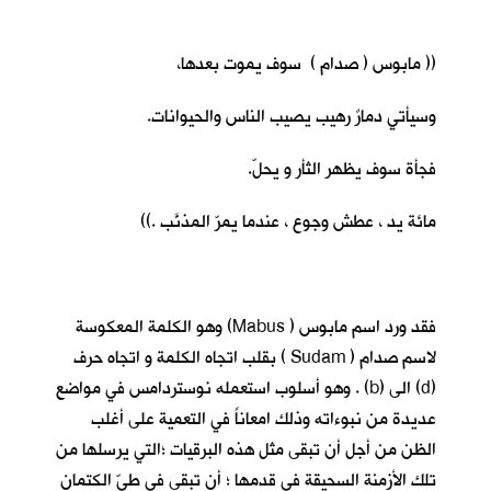
(( مابوس ( صدام ) سوف يموت بعدها،
وسيأتي دمارٌ رهيب يصيب الناس والحيوانات.
فجأة سوف يظهر الثأر و يحلّ.
مائة يد ، عطش وجوع ، عندما يمرّ المذنَّب .))
فقد ورد اسم مابوس ( Mabus) وهو الكلمة المعكوسة
لاسم صدام ( Sudam ) بقلب اتجاه الكلمة و اتجاه حرف
(d) الى (b) . وهو أسلوب استعمله نوستردامس في مواضع
عديدة من نبوءاته وذلك امعاناً في التعمية على أغلب
الظن من أجل أن تبقى مثل هذه البرقيات ؛التي يرسلها من
تلك الأزمنة السحيقة في قدمها ؛ أن تبقى في طيّ الكتمان