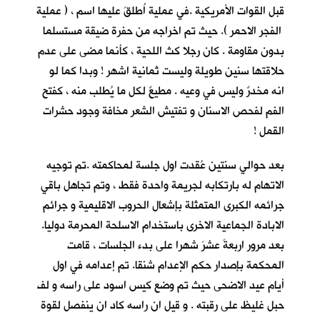
قبل القوات الأمريكية .في عملية اُطلقَ عليها اسم ، ( عملية
الفجر الاحمر ). حيث تم اخراجه من حفرة ضيقة مستسلما
بدون مقاومة . كان رجلا كث اللحية ، كأنما مضى على عدم
حلاقتها سنين طويلة وليست ثمانية اشهر ! وبدا كما لو
انه مخدرٌ وليس في وعيه . مطيعٌ لكل ما يُطلب منه ، كفتح
الفم لفحص الاسنان و تفتيش الشعر مخافة وجود حشرات
القمل !
بعد حوالي سنتين عُقدت اول جلسة لمحاكمته .تم توجيه
الاتهام له بارتكابه لجريمة واحدة فقط ، وتم تجاهل باقي
جرائمه الكبرى المتمثلة بإشعال الحروب الاقليمية و جرائم
الابادة الجماعية الاخرى باستخدام الاسلحة المحرمة دوليا.
بعد مرور اربعةَ عشرَ شهرا على بدء الجلسات ، قامت
المحكمة بإصدار حكم الإعدام شنقا. تم إعدامه في اول
أيام عيد الاضحى حيث تم وضع كيس اسود على راسه و لف
حبل غليظ على رقبته . و قيل ان راسه كاد ان ينفصل لقوة