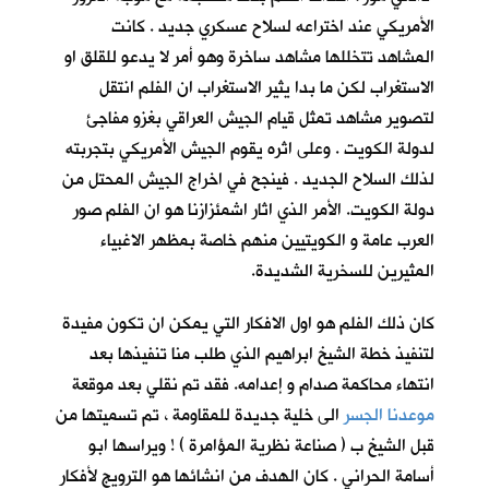
الأمريكي عند اختراعه لسلاح عسكري جديد . كانت
المشاهد تتخللها مشاهد ساخرة وهو أمر لا يدعو للقلق او
الاستغراب لكن ما بدا يثير الاستغراب ان الفلم انتقل
لتصوير مشاهد تمثل قيام الجيش العراقي بغزو مفاجئ
لدولة الكويت . وعلى اثره يقوم الجيش الأمريكي بتجربته
لذلك السلاح الجديد . فينجح في اخراج الجيش المحتل من
دولة الكويت. الأمر الذي اثار اشمئزازنا هو ان الفلم صور
العرب عامة و الكويتيين منهم خاصة بمظهر الاغبياء
المثيرين للسخرية الشديدة.
كان ذلك الفلم هو اول الافكار التي يمكن ان تكون مفيدة
لتنفيذ خطة الشيخ ابراهيم الذي طلب منا تنفيذها بعد
انتهاء محاكمة صدام و إعدامه. فقد تم نقلي بعد موقعة
موعدنا الجسر
الى خلية جديدة للمقاومة ، تم تسميتها من
قبل الشيخ ب ( صناعة نظرية المؤامرة ) ! ويراسها ابو
أسامة الحراني . كان الهدف من انشائها هو الترويج لأفكار