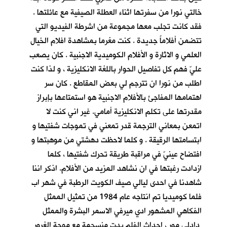
خالتي نورا من سفرتها اثناء العطلة الصيفية مع عائلتها .
فقد كانت تجلب معها مجموعة من اشرطة الفيديو التي
تتضمن أفلاماً جديدة . كنت مغرما بمشاهدة افلام الخيال
العلمي و الاثارة و الأفلام الكوميدية الاجنبية . كان يصعب
عليّ فهم كل تفاصيل الحوار باللغة الانكليزية ، و لذا كنت
اطلب من نورا ان تترجم لي بعض المقاطع . كان سر
اهتمامها المفاجئ بالأفلام الاجنبية هو استمتاعها بإبراز
مقدرتها على تكلم الانكليزية أمامي. غير اني كنت لا
اتمعن بمعاني الترجمة قدر تمعني في تموجات شفتيها و
ابتسامتها الرقيقة . و كلما لاحظت دهشتي من موهبتها و
افتضاح عينيّ في مراقبة طريقة تحرك شفتيها ، كلما
ازدادت رغبتها في ان نشاهد المزيد من الأفلام. اذكر اننا
شاهدنا في احدى ليالي صيف الكويت الرطبة في شهر اب
فلما كوميديا تم انتاجه عام 1984 من تمثيل الممثل
الفكاهي المشهور ادي ميرفي الاسمر البشرة والممثل
دادلي مور ، احداث الفلم بدت منسجمة مع موجة الغرور