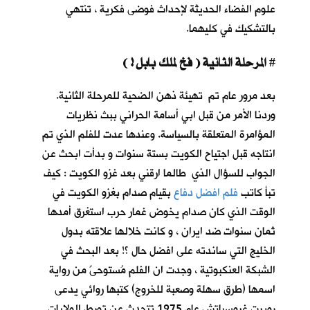
علوم الفضاء الحديثة لإحداث فوضى فكرية ، تنتهي
بالتشكيك في كليهما.
المرحلة الثانية ( فخ لملك بابل ! )
#
بعد مرور عام تم تهيئة ذهن الضحية للمرحلة الثانية.
وردنا الأمر من قبل ابي أسامة الحراني ببث نظريات
المؤامرة المتعلقة بالسياسة. وعندها عدت للفلم الذي تم
انتاجه قبل اجتياح الكويت بستة سنوات و بدأت ابحث عن
الجواب للسؤال الذي طالما ارقني بعد غزو الكويت : كيف
تبأ كاتب
فلم افضل دفاع
بقيام صدام بغزو الكويت في
الوقت الذي كان صدام يخوض غمار حرب استغرق أمدها
ثمان سنوات ضد ايران ، و كانت خلالها علاقته بدول
الخليج التي ساندته على افضل حال ؟! بعد البحث في
الشبكة العنكبوتية ، وجدت ان الفلم مُستوحىً من رواية
اسمها (طرق سهلة وصعبة للخروج) كتبها روائي يدعى
روبرت غروسباتش عام 1975 تتحدث عن تورط الولايات