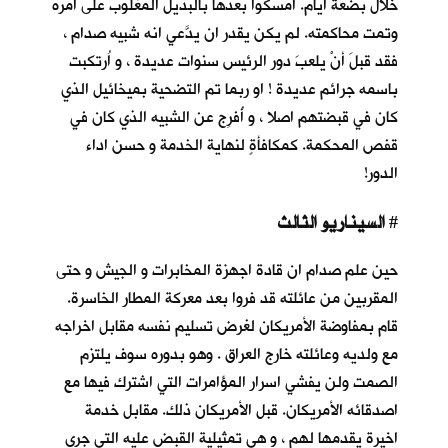
خلال بضعة أيام. أمسكوا بعدها بالبديل المغلوب على أمره
وتمت محاكمته. لم يكن يقدر ان يدَّعي انه شبيه صدام ،
فقد قبلَ أنْ يلعبَ دور الرئيس سنوات عديدة ، و اُرتكبت
باسمه جرائم عديدة ! او ربما تم التضحية بميخائيل الذي
كان في قبضتهم اصلا ، و أُفرِج عن الشبيه الذي كان في
قفص المحكمة. كمكافأةٍ لنهاية الخدمة و حسن اداء
الدور!
السيناريو الثالث
#
حين علم صدام ان قادة اجهزة المخابرات و الجيش و حتى
المقربين من عائلته قد فروا بعد معركة المطار الخاسرة.
قام بمفاوضة الأمريكان لغرض تسليم نفسه مقابل اخراجه
مع ولديه وعائلته خارج العراق . وهو بدوره سوف يلتزم
الصمت ولن يفشي اسرار المؤامرات التي اشترك فيها مع
اصدقائه الأمريكان. قبل الأمريكان ذلك. مقابل خدمة
اخيرة يقدمها لهم ، و هي تمثيلية القبض عليه التي جرى