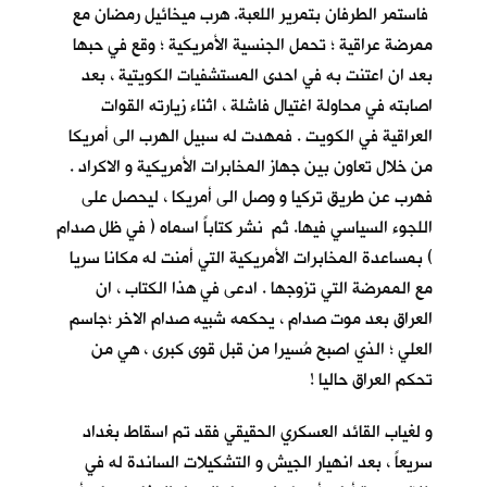
فاستمر الطرفان بتمرير اللعبة. هرب ميخائيل رمضان مع
ممرضة عراقية ؛ تحمل الجنسية الأمريكية ؛ وقع في حبها
بعد ان اعتنت به في احدى المستشفيات الكويتية ، بعد
اصابته في محاولة اغتيال فاشلة ، اثناء زيارته القوات
العراقية في الكويت . فمهدت له سبيل الهرب الى أمريكا
من خلال تعاون بين جهاز المخابرات الأمريكية و الاكراد .
فهرب عن طريق تركيا و وصل الى أمريكا ، ليحصل على
اللجوء السياسي فيها. ثم نشر كتاباً اسماه ( في ظل صدام
) بمساعدة المخابرات الأمريكية التي أمنت له مكانا سريا
مع الممرضة التي تزوجها . ادعى في هذا الكتاب ، ان
العراق بعد موت صدام ، يحكمه شبيه صدام الاخر ؛جاسم
العلي ؛ الذي اصبح مُسيرا من قبل قوى كبرى ، هي من
تحكم العراق حاليا !
و لغياب القائد العسكري الحقيقي فقد تم اسقاط بغداد
سريعاً ، بعد انهيار الجيش و التشكيلات الساندة له في