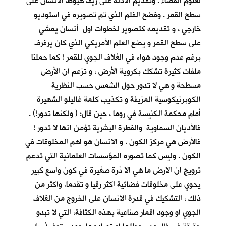
لعلوم الفضاء . وتقديم الادلة على زيف هبوط الانسان على
سطح القمر . وفضح الفلم الذي تم تصويره في استوديو
خارجي ، و تقديمه كتصوير لخطوات اول أنسان يمشي
على سطح القمر و يضع العلم الأمريكي الذي كان يرفرف
برغم عدم وجود هواء في الغلاف الجوي للقمر ! كما حملنا
ملفات كثيرة تشكك بكروية الأرض ، و تزعم ان الأرض
مسطحة و هي لا تدور حول الشمس حسب النظرية
الكوبرنيكوسية المزيفة و تكذيب كلمة غاليلو الشهيرة
أمام محكمة الكنيسة في روما ، حين قال: ( ولكنها تدور!) .
فالأديان السماوية والفطرة البشرية تؤمن انها لا تدور !
فالأرض هي مركز الكون ، و الانسان هو اهم المخلوقات في
الكون . وليس كما تصوره المؤسسات العلمانية التي تدعم
ترويج ان الارض ما هي الا ذرة صغيرة في كون واسع كبير
يحوي على مخلوقات فضائية اكثر رقيا و تقدما. واكثر من
ذلك ، التشكيك في قدرة الانسان على الخروج من الغلاف
الجوي او وجود اقمار صناعية بهذه الكثافة، التي لا تبدو