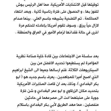
توقيتها قبل الانتخابات الأمريكية. مما اهل الرئيس بوش
للفوز بها ، و الحصول على فترة رئاسية ثانية . وبعد انتهاء
المحاكمة . تم التضحية بشبيهه جاسم العلي . بينما صدام
لازال حياً يرزق . وسوف تقوم أمريكا بإعادته للحكم مرة
اخرى في حالة فقدانها لزمام الأمور في العراق والمنطقة .
بعد سلسلة من الاجتماعات بين قادة خلية صناعة نظرية
المؤامرة لم يستطيعوا تحديد الافضل من بين
السيناريوهات الثلاثة. فتم ارسالها جميعا الى الشيخ ابراهيم
الذي اصبح أميرا للمجاهدين ، يعرف باسم جديد هو ( ابو
بكر البغدادي ). وذلك بعد ان قامت المخابرات الأمريكية
بتحديد مكان الزرقاوي و ابو عمر البغدادي و شن غارة
جوية على مخبئهما ادت الى مصرعهما في حادثين
منفصلين ، مما مهد الطريق لأبي بكر البغدادي باستلام