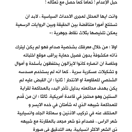
حبل الإعدام ! تماما كما حصل مع تمثاله !
وانت ايها المحلل لمجرى الاحداث السياسية ، لابد ان
تستنتج أمورا متناقضة بين الحقيقة وبين الروايات الرسمية
يمكن تلخيصها بثلاث نقاط جوهرية :-
اولا ؛ من خلال معرفتك بشخصية صدام فهو لم يكن ليترك
ذاته مكشوفةً بدون فصيل حماية يراقب موقع اختبائه
وخاصة ان انصاره كانوا لايزالون يحتفظون بأسلحة و أموال
و تشكيلات عسكرية سرية . كما انه لم يستخدم مسدسه
الشخصي للمقاومة او الانتحار ! ثانيا ؛ ان القبض عليه لم
يكن بهدف محاكمته بدليل تأخر البدء بالمحاكمة لقرابة
السنتين وهو محتجز في قاعدة أمريكية. ثالثا ؛ ان من قُدم
للمحاكمة شبيهه الذي له شأمتان في خده الايسر و
المختلف عنه في تركيب الاذنين و سماكة الجلد وانسيابية
شعر الراس ، فصدام ذو شعر مجعد بالمقارنة مع شبيهه
ذي الشعر الاكثر انسيابية. بعد التدقيق في صورة