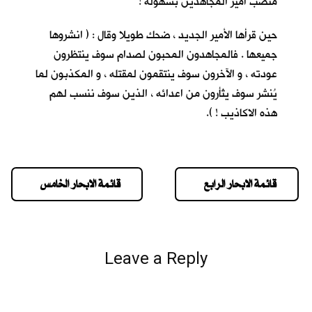
منصب أمير المجاهدين بسهولة !
حين قرأها الأمير الجديد ، ضحك طويلا وقال : ( انشروها
جميعها . فالمجاهدون المحبون لصدام سوف ينتظرون
عودته ، و الآخرون سوف ينتقمون لمقتله ، و المكذبون لما
يُنشر سوف يثأرون من اعدائه ، الذين سوف ننسب لهم
هذه الاكاذيب ! ).
قائمة الابحار الرابع
قائمة الابحار الخامس
Leave a Reply