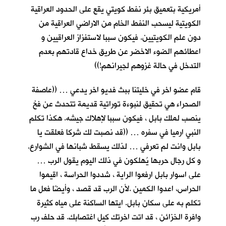
أمريكية بتعميق بئر نفط كويتي يقع على الحدود العراقية
الكويتية ليسحب النفط الخام من الاراضي العراقية من
دون علم الكويتيين. فيكون سببا لاستفزاز العراقيين و
اعطائهم الضوء الاخضر عن طريق خداع قادتهم بعدم
التدخل في حالة غزوهم لجيرانهم!))
قام عضو اخر في خليتنا ببث فديو اخر يدعي … ((عاصفة
الصحراء هي تحقيق لنبوءة توراتية قديمة تتحدث عن فخ
ينصب لملك بابل ، فيكون سببا لإهلاك جيشه. هكذا تكلم
النبي ارميا في سفره … ((قد نصبت لك شركا فعلقت يا
بابل وانت لم تعرفي … لذلك يسقط شبانها في الشوارع.
و كل رجال حربها يُهلكون في ذلك اليوم يقول الرب …
على اسوار بابل ارفعوا الراية ، شددوا الحراسة ، اقيموا
الحراس، اعدوا الكمين .لأن الرب قد قصد ، وأيضًا فعل ما
تكلم به على سكان بابل. ايتها الساكنة على مياه كثيرة
وافرة الخزائن ، قد اتت اخرتك كيل اغتصابك. قد حلف رب