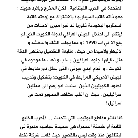
المتحدة في الحرب الفيتنامية . لكن المخرج ويلارد هويك ؛
وهو ذاته كاتب السيناريو ؛ بالاشتراك مع زوجته كاتبة
السيناريو اليهودية غلوريا قد غيرا مجرى الاحداث من
فيتنام الى احتلال الجيش العراقي لدولة الكويت الذي لم
يقع الا في اب 1990 ! و مما يجلب الشك والدهشة و
الانبهار ولاسيما من حيث ، متابعة التفاصيل بمنتهى الدقة
مثل ، قيام الجنود العراقيين بسلب و نهب ما موجود في
الكويت . و قيام ايدي ميرفي ؛الذي يمثل دور ضابط في
الجيش الأمريكي المرابط في الكويت؛ بتشكيل وتدريب
الجنود الكويتيين الذين اسندت ادوارهم الى ممثلين
اسرائيليين ، حيث ان اغلب مشاهد التصوير تمت في
اسرائيل !
كنا ننشر مقاطع اليوتيوب التي تتحدث … ((حرب الخليج
الثانية او عاصفة الصحراء هي مصيدة سياسية مدبرة في
البنتاغون منذ وقت ليس بالقصير. حيث قامت شركة نفط