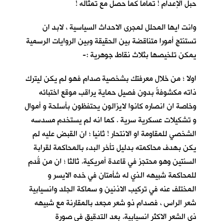
حبل الإعدام ! تماما كما حصل مع تمثاله !
وانت ايها المحلل لمجرى الاحداث السياسية ، لابد ان
تستنتج أمورا متناقضة بين الحقيقة وبين الروايات الرسمية
يمكن تلخيصها بثلاث نقاط جوهرية :-
اولا ؛ من خلال معرفتك بشخصية صدام فهو لم يكن ليترك
ذاته مكشوفةً بدون فصيل حماية يراقب موقع اختبائه
وخاصة ان انصاره كانوا لايزالون يحتفظون بأسلحة و أموال
و تشكيلات عسكرية سرية . كما انه لم يستخدم مسدسه
الشخصي للمقاومة او الانتحار ! ثانيا ؛ ان القبض عليه لم
يكن بهدف محاكمته بدليل تأخر البدء بالمحاكمة لقرابة
السنتين وهو محتجز في قاعدة أمريكية. ثالثا ؛ ان من قُدم
للمحاكمة شبيهه الذي له شأمتان في خده الايسر و
المختلف عنه في تركيب الاذنين و سماكة الجلد وانسيابية
شعر الراس ، فصدام ذو شعر مجعد بالمقارنة مع شبيهه
ذي الشعر الاكثر انسيابية. بعد التدقيق في صورة