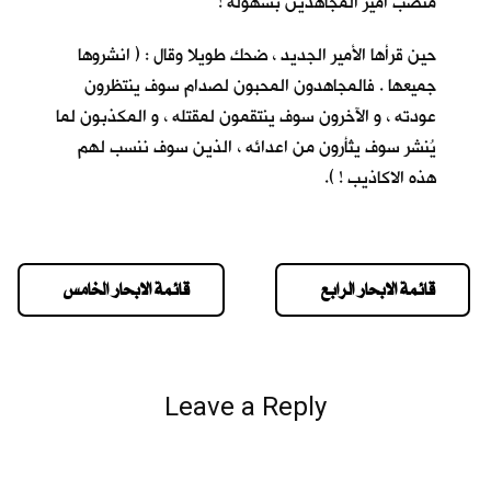
منصب أمير المجاهدين بسهولة !
حين قرأها الأمير الجديد ، ضحك طويلا وقال : ( انشروها
جميعها . فالمجاهدون المحبون لصدام سوف ينتظرون
عودته ، و الآخرون سوف ينتقمون لمقتله ، و المكذبون لما
يُنشر سوف يثأرون من اعدائه ، الذين سوف ننسب لهم
هذه الاكاذيب ! ).
قائمة الابحار الرابع
قائمة الابحار الخامس
Leave a Reply