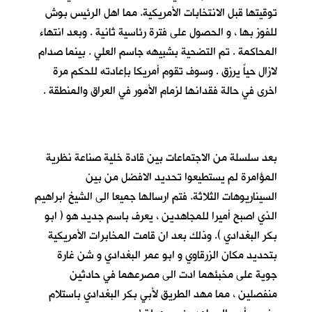
توقيتها قبل الانتخابات الأمريكية. مما اهل الرئيس بوش
للفوز بها ، و الحصول على فترة رئاسية ثانية . وبعد انتهاء
المحاكمة . تم التضحية بشبيهه جاسم العلي . بينما صدام
لازال حياً يرزق . وسوف تقوم أمريكا بإعادته للحكم مرة
اخرى في حالة فقدانها لزمام الأمور في العراق والمنطقة .
بعد سلسلة من الاجتماعات بين قادة خلية صناعة نظرية
المؤامرة لم يستطيعوا تحديد الافضل من بين
السيناريوهات الثلاثة. فتم ارسالها جميعا الى الشيخ ابراهيم
الذي اصبح أميرا للمجاهدين ، يعرف باسم جديد هو ( ابو
بكر البغدادي ). وذلك بعد ان قامت المخابرات الأمريكية
بتحديد مكان الزرقاوي و ابو عمر البغدادي و شن غارة
جوية على مخبئهما ادت الى مصرعهما في حادثين
منفصلين ، مما مهد الطريق لأبي بكر البغدادي باستلام