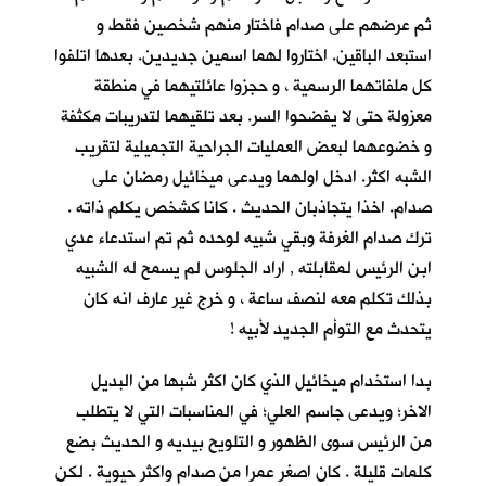
ثم عرضهم على صدام فاختار منهم شخصين فقط و
استبعد الباقين. اختاروا لهما اسمين جديدين. بعدها اتلفوا
كل ملفاتهما الرسمية ، و حجزوا عائلتيهما في منطقة
معزولة حتى لا يفضحوا السر. بعد تلقيهما لتدريبات مكثفة
و خضوعهما لبعض العمليات الجراحية التجميلية لتقريب
الشبه اكثر. ادخل اولهما ويدعى ميخائيل رمضان على
صدام. اخذا يتجاذبان الحديث . كانا كشخص يكلم ذاته .
ترك صدام الغرفة وبقي شبيه لوحده ثم تم استدعاء عدي
ابن الرئيس لمقابلته , اراد الجلوس لم يسمح له الشبيه
بذلك تكلم معه لنصف ساعة ، و خرج غير عارف انه كان
يتحدث مع التوأم الجديد لأبيه !
بدا استخدام ميخائيل الذي كان اكثر شبها من البديل
الاخر؛ ويدعى جاسم العلي؛ في المناسبات التي لا يتطلب
من الرئيس سوى الظهور و التلويح بيديه و الحديث بضع
كلمات قليلة . كان اصغر عمرا من صدام واكثر حيوية . لكن