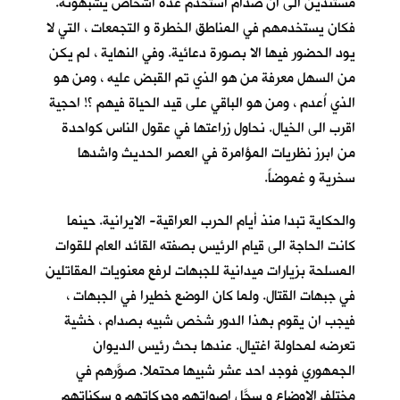
مستندين الى ان صدام استخدم عدة اشخاص يشبهونه.
فكان يستخدمهم في المناطق الخطرة و التجمعات ، التي لا
يود الحضور فيها الا بصورة دعائية. وفي النهاية ، لم يكن
من السهل معرفة من هو الذي تم القبض عليه ، ومن هو
الذي اُعدم ، ومن هو الباقي على قيد الحياة فيهم ؟! احجية
اقرب الى الخيال. نحاول زراعتها في عقول الناس كواحدة
من ابرز نظريات المؤامرة في العصر الحديث واشدها
سخرية و غموضاً.
والحكاية تبدا منذ أيام الحرب العراقية- الايرانية. حينما
كانت الحاجة الى قيام الرئيس بصفته القائد العام للقوات
المسلحة بزيارات ميدانية للجبهات لرفع معنويات المقاتلين
في جبهات القتال. ولما كان الوضع خطيرا في الجبهات ،
فيجب ان يقوم بهذا الدور شخص شبيه بصدام ، خشية
تعرضه لمحاولة اغتيال. عندها بحث رئيس الديوان
الجمهوري فوجد احد عشر شبيها محتملا. صوَّرهم في
مختلف الاوضاع و سجَّل اصواتهم وحركاتهم و سكناتهم