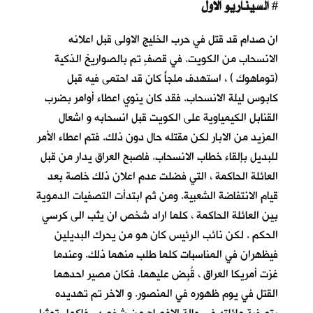
السيناريو الاول
#
ان صدام قد قتل في حرب الخليج الاولى قبل اعلانه
الانسحاب من الكويت. في قصفٍ تم بالصواريخ الذكية
(توماهوك ) ، استهدف ملجأً كان قد احتمى فيه قبل
كابوس ليلة الانسحاب
. فقد كان ينوي اعطاء أوامر بضرب
القنابل الكيمياوية على الكويت قبل انسحابه و اشعال
المزيد من الابار لكن مقتله حال دون ذلك. فتم اعطاء الأمر
للبديل بإلقاء خطاب الانسحاب. فاصبح العراق يدار من قبل
العائلة الحاكمة ، التي فضلت عدم اعلان ذلك خاصة بعد
قيام الانتفاضة الشعبية. ومن ثم ابتدأت التصفيات الدموية
بين العائلة الحاكمة ، كلما اراد شخص ان يثب الى كرسي
الحكم . لكن نائب الرئيس كان هو من يحرك البديلين
فيظهران في المناسبات كلما طلب منهما ذلك. وعندما
غزت أمريكا العراق ، قُبِض عليهما. فكان مصير احدهما
القتل في يوم ظهوره في المنصور. و الاخر تم تهديده