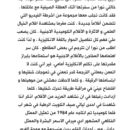
خالتي نورا من سفرتها اثناء العطلة الصيفية مع عائلتها .
فقد كانت تجلب معها مجموعة من اشرطة الفيديو التي
تتضمن أفلاماً جديدة . كنت مغرما بمشاهدة افلام الخيال
العلمي و الاثارة و الأفلام الكوميدية الاجنبية . كان يصعب
عليّ فهم كل تفاصيل الحوار باللغة الانكليزية ، و لذا كنت
اطلب من نورا ان تترجم لي بعض المقاطع . كان سر
اهتمامها المفاجئ بالأفلام الاجنبية هو استمتاعها بإبراز
مقدرتها على تكلم الانكليزية أمامي. غير اني كنت لا
اتمعن بمعاني الترجمة قدر تمعني في تموجات شفتيها و
ابتسامتها الرقيقة . و كلما لاحظت دهشتي من موهبتها و
افتضاح عينيّ في مراقبة طريقة تحرك شفتيها ، كلما
ازدادت رغبتها في ان نشاهد المزيد من الأفلام. اذكر اننا
شاهدنا في احدى ليالي صيف الكويت الرطبة في شهر اب
فلما كوميديا تم انتاجه عام 1984 من تمثيل الممثل
الفكاهي المشهور ادي ميرفي الاسمر البشرة والممثل
دادلي مور ، احداث الفلم بدت منسجمة مع موجة الغرور