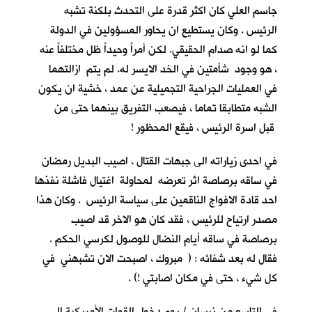
جاسم العلي كان اكثر قدرة على التحدث بلكنة تشبه
الرئيس . وكان يستطيع ان يحاور المسؤولين في الدولة
كما لو انه صدام الحقيقي. لكن أمراً وحيداً ظل مختلفاً عنه
، هو وجود شأمتين في الخد الايسر له. لم يتم ازالتهما
في العمليات الجراحية التجميلية عن عمد ، خشية ان يكون
الشبه متطابقا تماما ، فيصعب التفريق بينهما حتى من
قبل اسرة الرئيس ، فيقع المحظور !
في احدى زياراته الى جبهات القتال ، اصيب البديل رمضان
في ساقه برصاصة اثر تعرضه لمحاولة اغتيال فاشلة نفذها
احد قادة الافواج الناقمين على سياسة الرئيس . وكان هذا
مصدر ارتياح للرئيس ، فقد كان هو الاخر قد اصيب
برصاصة في ساقه أيام النضال للوصول لكرسي الحكم .
فقال له بعد شفائه : ( مبروك ، اصبحت الان تشبهني في
كل شيء ، حتى في مكان اصابتي !) .
في التاسع من نيسان / يوم دخول القوات الأمريكية الى