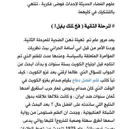
علوم الفضاء الحديثة لإحداث فوضى فكرية ، تنتهي
بالتشكيك في كليهما.
المرحلة الثانية ( فخ لملك بابل ! )
#
بعد مرور عام تم تهيئة ذهن الضحية للمرحلة الثانية.
وردنا الأمر من قبل ابي أسامة الحراني ببث نظريات
المؤامرة المتعلقة بالسياسة. وعندها عدت للفلم الذي تم
انتاجه قبل اجتياح الكويت بستة سنوات و بدأت ابحث عن
الجواب للسؤال الذي طالما ارقني بعد غزو الكويت : كيف
تبأ كاتب
فلم افضل دفاع
بقيام صدام بغزو الكويت في
الوقت الذي كان صدام يخوض غمار حرب استغرق أمدها
ثمان سنوات ضد ايران ، و كانت خلالها علاقته بدول
الخليج التي ساندته على افضل حال ؟! بعد البحث في
الشبكة العنكبوتية ، وجدت ان الفلم مُستوحىً من رواية
اسمها (طرق سهلة وصعبة للخروج) كتبها روائي يدعى
روبرت غروسباتش عام 1975 تتحدث عن تورط الولايات