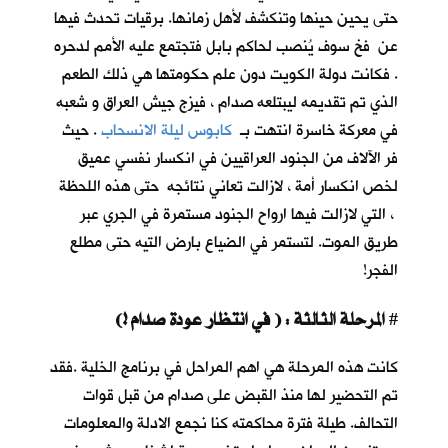
حتى يحين حينها وتنكشف لأهل زمانها. برقيات تحدث فيها
عن فخ سوف يُنصب لحاكم بابل فتجتمع عليه الأمم لدحره
. فكانت دولة الكويت دون علم حكومتها هي ذلك الطعم
الذي تم تقديمه ليبتلعه صدام ، فيزج جيش العراق و شعبه
في معركة خاسرة انتهت بـ
كابوس ليلة الانسحاب
. حيث
فر الآلاف من الجنود العراقيين في انكسار نفسي عميق
لخص انكسار أمة ، لازالت تعاني نتائجه حتى هذه اللحظة
، التي لازالت فيها ارواح الجنود مستمرة في الجري عبر
طريق الموت. لتستمر في الضياع بارض التيه حتى مطلع
الفجر!
المرحلة الثالثة : ( في انتظار عودة صدام !)
#
كانت هذه المرحلة هي اهم المراحل في برنامج الخلية .فقد
تم التحضير لها منذ القبض على صدام من قبل قوات
التحالف. طيلة فترة محاكمته كنا نجمع الادلة والمعلومات