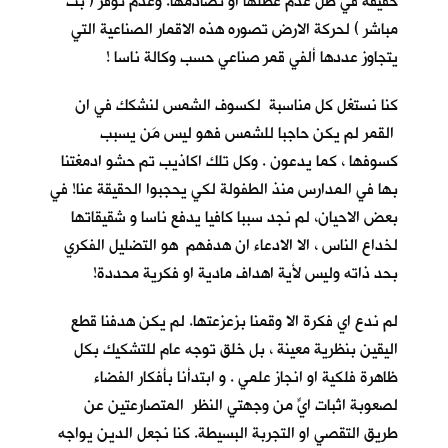
حقيقة في ظل عدم عطلها او تصادمها. وعدم توفر ( بث
مباشر ) لحركة الارض تصوره هذه الاقمار الصناعية التي
يتجاوز عددها ألفي قمر صناعي حسب وكالة ناسا !
كنا نستغل كل مناسبة لكسوف الشمس لنشكك في ان
القمر لم يكن حاجبا للشمس فهو ليس مَن يسبب
كسوفها ، كما يدعون . وكل تلك اكاذيب تم حشو ادمغتنا
بها في المدارس منذ الطفولة لكي يحجبوا الحقيقة عنا! في
بعض الاحيان، لم نجد سببا كافيا يدفع ناسا و شقيقاتها
لخداع الناس ، الا الادعاء ان هدفهم هو التضليل الفكري
بحد ذاته وليس لأية اهداف مادية او فكرية محددة!
لم ندع اي فكرة الا وقمنا بزعزعتها. لم يكن هدفنا قطع
اليقين بنظرية معينة ، بل خلق توجه عام للتشكيك بكل
ظاهرة فلكية او انجاز علمي . و ابتدأنا بأفكار الفضاء
لصعوبة اثبات ايٍّ من وجهتي النظر المتصارعتين عن
طريق التقصي او التجربة البسيطة. كنا نجعل الدين يواجه