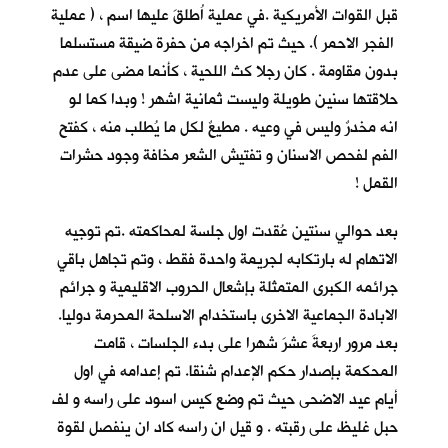
قبل القوات الأمريكية .في عملية اُطلقَ عليها اسم ، ( عملية
الفجر الاحمر ). حيث تم اخراجه من حفرة ضيقة مستسلما
بدون مقاومة . كان رجلا كث اللحية ، كأنما مضى على عدم
حلاقتها سنين طويلة وليست ثمانية اشهر ! وبدا كما لو
انه مخدرٌ وليس في وعيه . مطيعٌ لكل ما يُطلب منه ، كفتح
الفم لفحص الاسنان و تفتيش الشعر مخافة وجود حشرات
القمل !
بعد حوالي سنتين عُقدت اول جلسة لمحاكمته .تم توجيه
الاتهام له بارتكابه لجريمة واحدة فقط ، وتم تجاهل باقي
جرائمه الكبرى المتمثلة بإشعال الحروب الاقليمية و جرائم
الابادة الجماعية الاخرى باستخدام الاسلحة المحرمة دوليا.
بعد مرور اربعةَ عشرَ شهرا على بدء الجلسات ، قامت
المحكمة بإصدار حكم الإعدام شنقا. تم إعدامه في اول
أيام عيد الاضحى حيث تم وضع كيس اسود على راسه و لف
حبل غليظ على رقبته . و قيل ان راسه كاد ان ينفصل لقوة