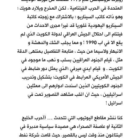
المتحدة في الحرب الفيتنامية . لكن المخرج ويلارد هويك ؛
وهو ذاته كاتب السيناريو ؛ بالاشتراك مع زوجته كاتبة
السيناريو اليهودية غلوريا قد غيرا مجرى الاحداث من
فيتنام الى احتلال الجيش العراقي لدولة الكويت الذي لم
يقع الا في اب 1990 ! و مما يجلب الشك والدهشة و
الانبهار ولاسيما من حيث ، متابعة التفاصيل بمنتهى الدقة
مثل ، قيام الجنود العراقيين بسلب و نهب ما موجود في
الكويت . و قيام ايدي ميرفي ؛الذي يمثل دور ضابط في
الجيش الأمريكي المرابط في الكويت؛ بتشكيل وتدريب
الجنود الكويتيين الذين اسندت ادوارهم الى ممثلين
اسرائيليين ، حيث ان اغلب مشاهد التصوير تمت في
اسرائيل !
كنا ننشر مقاطع اليوتيوب التي تتحدث … ((حرب الخليج
الثانية او عاصفة الصحراء هي مصيدة سياسية مدبرة في
البنتاغون منذ وقت ليس بالقصير. حيث قامت شركة نفط