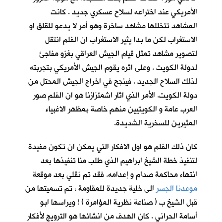
الأمريكي عند اختراعه لسلاح عسكري جديد . كانت
المشاهد تتخللها مشاهد ساخرة وهو أمر لا يدعو للقلق او
الاستغراب لكن ما بدا يثير الاستغراب ان الفلم انتقل
لتصوير مشاهد تمثل قيام الجيش العراقي بغزو مفاجئ
لدولة الكويت . وعلى اثره يقوم الجيش الأمريكي بتجربته
لذلك السلاح الجديد . فينجح في اخراج الجيش المحتل من
دولة الكويت. الأمر الذي اثار اشمئزازنا هو ان الفلم صور
العرب عامة و الكويتيين منهم خاصة بمظهر الاغبياء
المثيرين للسخرية الشديدة.
كان ذلك الفلم هو اول الافكار التي يمكن ان تكون مفيدة
لتنفيذ خطة الشيخ ابراهيم الذي طلب منا تنفيذها بعد
انتهاء محاكمة صدام و إعدامه. فقد تم نقلي بعد موقعة
موعدنا الجسر
الى خلية جديدة للمقاومة ، تم تسميتها من
قبل الشيخ ب ( صناعة نظرية المؤامرة ) ! ويراسها ابو
أسامة الحراني . كان الهدف من انشائها هو الترويج لأفكار