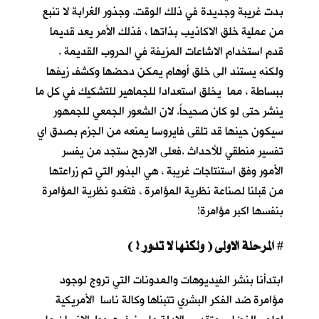
بدت غريبة وجديدة في ذلك الوقت. وجذور الغرابة لا تنبع
من عملية خلق الاكاذيب بذاتها ، فذلك الأمر يعد قديما
قدم استخدام الاشاعات المزيفة في الحروب القديمة .
ولكنه يستند الى خلق أوهام يمكن دحضها وكشف زيفها
ببساطة ، مما يخلق استعدادا للجماهير للتشكيك في كل ما
ينشر حتى لو كان صحيحاً. لان الشعور الجمعي للجمهور
سيكون حينها قد تلقى فايروسا يمنعه من الجزم بصدق اي
تفسير منطقي للأحداث .فعلى الارجح ستجد من يفسر
الأمور وفق استنتاجات غريبة ، هي البذور التي تم زراعتها
من قبلنا لصناعة نظرية المؤامرة ، فتغدو نظرية المؤامرة
بنفسها اكبر مؤامرة!
المرحلة الاولى ( ولكنها لا تدور ! )
#
ابتدأنا بنشر الفيديوهات والمدونات التي تروج لوجود
مؤامرة ضد الفكر البشري تتبناها وكالة ناسا الأمريكية