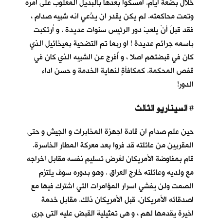
خلال بضعة أيام. أمسكوا بعدها بالبديل المغلوب على أمره
وتمت محاكمته. لم يكن يقدر ان يدَّعي انه شبيه صدام ،
فقد قبلَ أنْ يلعبَ دور الرئيس سنوات عديدة ، و اُرتكبت
باسمه جرائم عديدة ! او ربما تم التضحية بميخائيل الذي
كان في قبضتهم اصلا ، و أُفرِج عن الشبيه الذي كان في
قفص المحكمة. كمكافأةٍ لنهاية الخدمة و حسن اداء
الدور!
السيناريو الثالث
#
حين علم صدام ان قادة اجهزة المخابرات و الجيش و حتى
المقربين من عائلته قد فروا بعد معركة المطار الخاسرة.
قام بمفاوضة الأمريكان لغرض تسليم نفسه مقابل اخراجه
مع ولديه وعائلته خارج العراق . وهو بدوره سوف يلتزم
الصمت ولن يفشي اسرار المؤامرات التي اشترك فيها مع
اصدقائه الأمريكان. قبل الأمريكان ذلك. مقابل خدمة
اخيرة يقدمها لهم ، و هي تمثيلية القبض عليه التي جرى