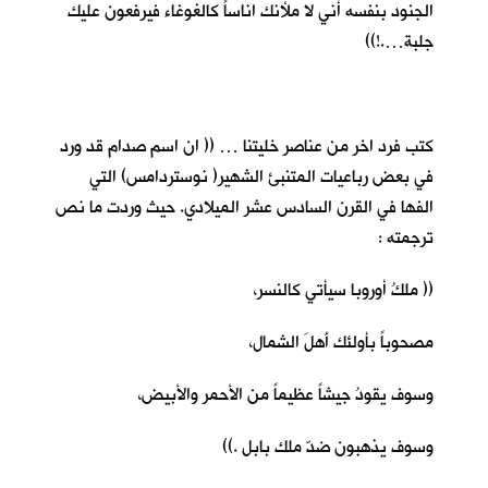
الجنود بنفسه أني لا ملأنك اناساً كالغوغاء فيرفعون عليك
جلبة….!))
كتب فرد اخر من عناصر خليتنا … (( ان اسم صدام قد ورد
في بعض رباعيات المتنبئ الشهير( نوستردامس) التي
الفها في القرن السادس عشر الميلادي. حيث وردت ما نص
ترجمته :
(( ملكُ أوروبا سيأتي كالنسر،
مصحوباً بأولئك أَهلَ الشمال،
وسوف يقودُ جيشاً عظيماً من الأحمر والأبيض،
وسوف يذهبون ضدّ ملك بابل .))