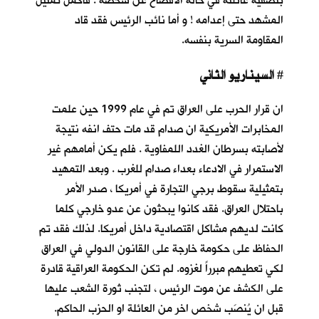
بتصفية عائلته في حالة الافصاح عن شخصه . فاكمل تمثيل
المشهد حتى إعدامه ! و أما نائب الرئيس فقد قاد
المقاومة السرية بنفسه.
السيناريو الثاني
#
ان قرار الحرب على العراق تم في عام 1999 حين علمت
المخابرات الأمريكية ان صدام قد مات حتف انفه نتيجة
لأصابته بسرطان الغدد اللمفاوية . فلم يكن أمامهم غير
الاستمرار في الادعاء بعداء صدام للغرب . وبعد التمهيد
بتمثيلية سقوط برجي التجارة في أمريكا ، صدر الأمر
باحتلال العراق. فقد كانوا يبحثون عن عدو خارجي كلما
كانت لديهم مشاكل اقتصادية داخل أمريكا. لذلك فقد تم
الحفاظ على حكومة خارجة على القانون الدولي في العراق
لكي تعطيهم مبرراً لغزوه. لم تكن الحكومة العراقية قادرة
على الكشف عن موت الرئيس ، لتجنب ثورة الشعب عليها
قبل ان يُنصَب شخص اخر من العائلة او الحزب الحاكم.