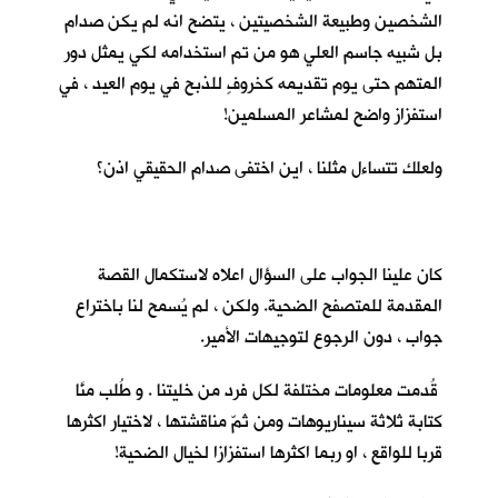
الشخصين وطبيعة الشخصيتين ، يتضح انه لم يكن صدام
بل شبيه جاسم العلي هو من تم استخدامه لكي يمثل دور
المتهم حتى يوم تقديمه كخروفٍ للذبح في يوم العيد ، في
استفزاز واضح لمشاعر المسلمين!
ولعلك تتساءل مثلنا ، اين اختفى صدام الحقيقي اذن؟
كان علينا الجواب على السؤال اعلاه لاستكمال القصة
المقدمة للمتصفح الضحية. ولكن ، لم يُسمح لنا باختراع
جواب ، دون الرجوع لتوجيهات الأمير.
قُدمت معلومات مختلفة لكل فرد من خليتنا . و طُلب منَّا
كتابة ثلاثة سيناريوهات ومن ثمّ مناقشتها ، لاختيار اكثرها
قربا للواقع ، او ربما اكثرها استفزازا لخيال الضحية!