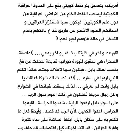
أمريكية بتعميق بئر نفط كويتي يقع على الحدود العراقية
الكويتية ليسحب النفط الخام من الاراضي العراقية من
دون علم الكويتيين. فيكون سببا لاستفزاز العراقيين و
اعطائهم الضوء الاخضر عن طريق خداع قادتهم بعدم
التدخل في حالة غزوهم لجيرانهم!))
قام عضو اخر في خليتنا ببث فديو اخر يدعي … ((عاصفة
الصحراء هي تحقيق لنبوءة توراتية قديمة تتحدث عن فخ
ينصب لملك بابل ، فيكون سببا لإهلاك جيشه. هكذا تكلم
النبي ارميا في سفره … ((قد نصبت لك شركا فعلقت يا
بابل وانت لم تعرفي … لذلك يسقط شبانها في الشوارع.
و كل رجال حربها يُهلكون في ذلك اليوم يقول الرب …
على اسوار بابل ارفعوا الراية ، شددوا الحراسة ، اقيموا
الحراس، اعدوا الكمين .لأن الرب قد قصد ، وأيضًا فعل ما
تكلم به على سكان بابل. ايتها الساكنة على مياه كثيرة
وافرة الخزائن ، قد اتت اخرتك كيل اغتصابك. قد حلف رب