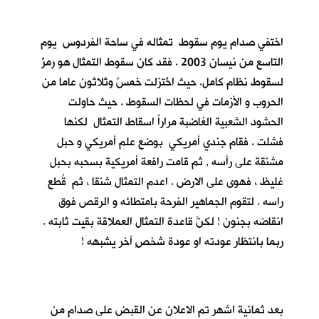
اختفي صدام يوم سقوط تمثاله في ساحة الفردوس يوم
التاسع من نيسان 2003 . فقد كان سقوط التمثال هو رمزٌ
لسقوط نظام كامل. حيث اخُتزلت خمسٌ وثلاثون عاما من
الحروب و الأزمات في لحظات السقوط . حيث حاولت
الحشود الشعبية الغاضبة مراراً اسقاط التمثال لكنها
فشلت . فقام جندي أمريكي بوضع علم أمريكي و حبل
مشنقة على رأسه , ثم قامت رافعة أمريكية بسحبه بحبل
غليظ ، فهوى على الارض . اعدم التمثال شنقا ، ثم قُطع
راسه . لتقوم الجماهير الفرحة بامتطائه و الرقص فوق
انقاضه بجنون ! لكنَّ قاعدة التمثال العملاقة بقيت ثابته .
ربما بانتظار عودته او عودة شخصٍ آخر يشبهه !
بعد ثمانية اشهر تم الاعلان عن القبض على صدام من