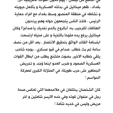
بغداد ، ظهر ميخائيل في بدلته العسكرية و بأكمل حيويته
و نشاطه في منطقة المنصور وسط بغداد مع افراد حماية
الرئيس . فاخذ الناس يتجمعون حوله وهم يرددون
الهتافات للترحيب به: (بالروح بالدم نفديك يا صدام!) وكان
ميخائيل يرفع يده ملوحا بالتحية و على محياه ارتسمت
ابتسامة القائد الواثق بتحقيق الانتصار . بعد اقل من نصف
ساعة تم بث خطاب صدام في قبو عسكري . بوجه شاحب
يلقي خطابه الاخير, بصوت متشنج يطلب من ابطال القوات
العسكرية الصمود و ضرب العدو اينما وُجد. و تحريض
الجماهير على حرب طويلة، في المنازلة الكبرى لمعركة
الحواسم !
كان الشخصان يختلفان في ملامحهما التي تعكس صحة
رجل في عنفوان قوته وفي خده الايسر شامتين و اخر
مريض وليس في خديه شأمة !