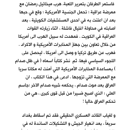
فاستمر الطرفان بتمرير اللعبة. هرب ميخائيل رمضان مع
ممرضة عراقية ؛ تحمل الجنسية الأمريكية ؛ وقع في حبها
بعد ان اعتنت به في احدى المستشفيات الكويتية ، بعد
اصابته في محاولة اغتيال فاشلة ، اثناء زيارته القوات
العراقية في الكويت . فمهدت له سبيل الهرب الى أمريكا
من خلال تعاون بين جهاز المخابرات الأمريكية و الاكراد .
فهرب عن طريق تركيا و وصل الى أمريكا ، ليحصل على
اللجوء السياسي فيها. ثم نشر كتاباً اسماه ( في ظل صدام
) بمساعدة المخابرات الأمريكية التي أمنت له مكانا سريا
مع الممرضة التي تزوجها . ادعى في هذا الكتاب ، ان
العراق بعد موت صدام ، يحكمه شبيه صدام الاخر ؛جاسم
العلي ؛ الذي اصبح مُسيرا من قبل قوى كبرى ، هي من
تحكم العراق حاليا !
و لغياب القائد العسكري الحقيقي فقد تم اسقاط بغداد
سريعاً ، بعد انهيار الجيش و التشكيلات الساندة له في