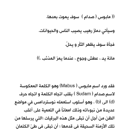
(( مابوس ( صدام ) سوف يموت بعدها،
وسيأتي دمارٌ رهيب يصيب الناس والحيوانات.
فجأة سوف يظهر الثأر و يحلّ.
مائة يد ، عطش وجوع ، عندما يمرّ المذنَّب .))
فقد ورد اسم مابوس ( Mabus) وهو الكلمة المعكوسة
لاسم صدام ( Sudam ) بقلب اتجاه الكلمة و اتجاه حرف
(d) الى (b) . وهو أسلوب استعمله نوستردامس في مواضع
عديدة من نبوءاته وذلك امعاناً في التعمية على أغلب
الظن من أجل أن تبقى مثل هذه البرقيات ؛التي يرسلها من
تلك الأزمنة السحيقة في قدمها ؛ أن تبقى في طيّ الكتمان