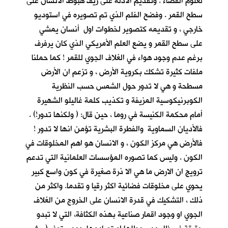
لعلوم الفضاء . وتقديم الادلة على زيف هبوط الانسان على
سطح القمر . وفضح الفلم الذي تم تصويره في استوديو
خارجي ، و تقديمه كتصوير لخطوات اول أنسان يمشي
على سطح القمر و يضع العلم الأمريكي الذي كان يرفرف
برغم عدم وجود هواء في الغلاف الجوي للقمر ! كما حملنا
ملفات كثيرة تشكك بكروية الأرض ، و تزعم ان الأرض
مسطحة و هي لا تدور حول الشمس حسب النظرية
الكوبرنيكوسية المزيفة و تكذيب كلمة غاليلو الشهيرة
أمام محكمة الكنيسة في روما ، حين قال: ( ولكنها تدور!) .
فالأديان السماوية والفطرة البشرية تؤمن انها لا تدور !
فالأرض هي مركز الكون ، و الانسان هو اهم المخلوقات في
الكون . وليس كما تصوره المؤسسات العلمانية التي تدعم
ترويج ان الارض ما هي الا ذرة صغيرة في كون واسع كبير
يحوي على مخلوقات فضائية اكثر رقيا و تقدما. واكثر من
ذلك ، التشكيك في قدرة الانسان على الخروج من الغلاف
الجوي او وجود اقمار صناعية بهذه الكثافة، التي لا تبدو