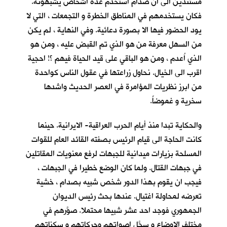
مستندين الى ان صدام استخدم عدة اشخاص يشبهونه.
فكان يستخدمهم في المناطق الخطرة و التجمعات ، التي لا
يود الحضور فيها الا بصورة دعائية. وفي النهاية ، لم يكن
من السهل معرفة من هو الذي تم القبض عليه ، ومن هو
الذي اُعدم ، ومن هو الباقي على قيد الحياة فيهم ؟! احجية
اقرب الى الخيال. نحاول زراعتها في عقول الناس كواحدة
من ابرز نظريات المؤامرة في العصر الحديث واشدها
سخرية و غموضاً.
والحكاية تبدا منذ أيام الحرب العراقية- الايرانية. حينما
كانت الحاجة الى قيام الرئيس بصفته القائد العام للقوات
المسلحة بزيارات ميدانية للجبهات لرفع معنويات المقاتلين
في جبهات القتال. ولما كان الوضع خطيرا في الجبهات ،
فيجب ان يقوم بهذا الدور شخص شبيه بصدام ، خشية
تعرضه لمحاولة اغتيال. عندها بحث رئيس الديوان
الجمهوري فوجد احد عشر شبيها محتملا. صوَّرهم في
مختلف الاوضاع و سجَّل اصواتهم وحركاتهم و سكناتهم