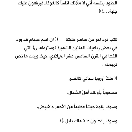
الجنود بنفسه أني لا ملأنك اناساً كالغوغاء فيرفعون عليك
جلبة….!))
كتب فرد اخر من عناصر خليتنا … (( ان اسم صدام قد ورد
في بعض رباعيات المتنبئ الشهير( نوستردامس) التي
الفها في القرن السادس عشر الميلادي. حيث وردت ما نص
ترجمته :
(( ملكُ أوروبا سيأتي كالنسر،
مصحوباً بأولئك أَهلَ الشمال،
وسوف يقودُ جيشاً عظيماً من الأحمر والأبيض،
وسوف يذهبون ضدّ ملك بابل .))