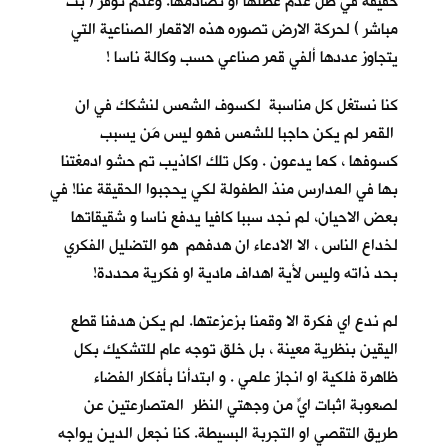
حقيقة في ظل عدم عطلها او تصادمها. وعدم توفر ( بث
مباشر ) لحركة الارض تصوره هذه الاقمار الصناعية التي
يتجاوز عددها ألفي قمر صناعي حسب وكالة ناسا !
كنا نستغل كل مناسبة لكسوف الشمس لنشكك في ان
القمر لم يكن حاجبا للشمس فهو ليس مَن يسبب
كسوفها ، كما يدعون . وكل تلك اكاذيب تم حشو ادمغتنا
بها في المدارس منذ الطفولة لكي يحجبوا الحقيقة عنا! في
بعض الاحيان، لم نجد سببا كافيا يدفع ناسا و شقيقاتها
لخداع الناس ، الا الادعاء ان هدفهم هو التضليل الفكري
بحد ذاته وليس لأية اهداف مادية او فكرية محددة!
لم ندع اي فكرة الا وقمنا بزعزعتها. لم يكن هدفنا قطع
اليقين بنظرية معينة ، بل خلق توجه عام للتشكيك بكل
ظاهرة فلكية او انجاز علمي . و ابتدأنا بأفكار الفضاء
لصعوبة اثبات ايٍّ من وجهتي النظر المتصارعتين عن
طريق التقصي او التجربة البسيطة. كنا نجعل الدين يواجه