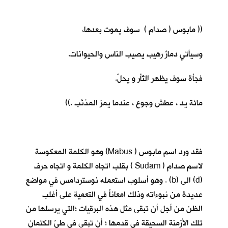
(( مابوس ( صدام ) سوف يموت بعدها،
وسيأتي دمارٌ رهيب يصيب الناس والحيوانات.
فجأة سوف يظهر الثأر و يحلّ.
مائة يد ، عطش وجوع ، عندما يمرّ المذنَّب .))
فقد ورد اسم مابوس ( Mabus) وهو الكلمة المعكوسة
لاسم صدام ( Sudam ) بقلب اتجاه الكلمة و اتجاه حرف
(d) الى (b) . وهو أسلوب استعمله نوستردامس في مواضع
عديدة من نبوءاته وذلك امعاناً في التعمية على أغلب
الظن من أجل أن تبقى مثل هذه البرقيات ؛التي يرسلها من
تلك الأزمنة السحيقة في قدمها ؛ أن تبقى في طيّ الكتمان