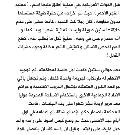
قبل القوات الأمريكية .في عملية اُطلقَ عليها اسم ، ( عملية
الفجر الاحمر ). حيث تم اخراجه من حفرة ضيقة مستسلما
بدون مقاومة . كان رجلا كث اللحية ، كأنما مضى على عدم
حلاقتها سنين طويلة وليست ثمانية اشهر ! وبدا كما لو
انه مخدرٌ وليس في وعيه . مطيعٌ لكل ما يُطلب منه ، كفتح
الفم لفحص الاسنان و تفتيش الشعر مخافة وجود حشرات
القمل !
بعد حوالي سنتين عُقدت اول جلسة لمحاكمته .تم توجيه
الاتهام له بارتكابه لجريمة واحدة فقط ، وتم تجاهل باقي
جرائمه الكبرى المتمثلة بإشعال الحروب الاقليمية و جرائم
الابادة الجماعية الاخرى باستخدام الاسلحة المحرمة دوليا.
بعد مرور اربعةَ عشرَ شهرا على بدء الجلسات ، قامت
المحكمة بإصدار حكم الإعدام شنقا. تم إعدامه في اول
أيام عيد الاضحى حيث تم وضع كيس اسود على راسه و لف
حبل غليظ على رقبته . و قيل ان راسه كاد ان ينفصل لقوة