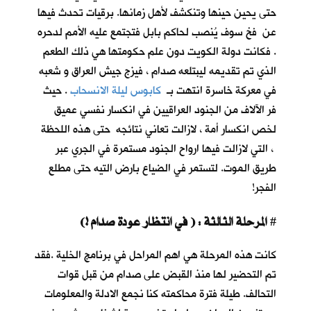
حتى يحين حينها وتنكشف لأهل زمانها. برقيات تحدث فيها
عن فخ سوف يُنصب لحاكم بابل فتجتمع عليه الأمم لدحره
. فكانت دولة الكويت دون علم حكومتها هي ذلك الطعم
الذي تم تقديمه ليبتلعه صدام ، فيزج جيش العراق و شعبه
في معركة خاسرة انتهت بـ
كابوس ليلة الانسحاب
. حيث
فر الآلاف من الجنود العراقيين في انكسار نفسي عميق
لخص انكسار أمة ، لازالت تعاني نتائجه حتى هذه اللحظة
، التي لازالت فيها ارواح الجنود مستمرة في الجري عبر
طريق الموت. لتستمر في الضياع بارض التيه حتى مطلع
الفجر!
المرحلة الثالثة : ( في انتظار عودة صدام !)
#
كانت هذه المرحلة هي اهم المراحل في برنامج الخلية .فقد
تم التحضير لها منذ القبض على صدام من قبل قوات
التحالف. طيلة فترة محاكمته كنا نجمع الادلة والمعلومات