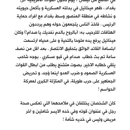
بغداد ، ظهر ميخائيل في بدلته العسكرية و بأكمل حيويته
و نشاطه في منطقة المنصور وسط بغداد مع افراد حماية
الرئيس . فاخذ الناس يتجمعون حوله وهم يرددون
الهتافات للترحيب به: (بالروح بالدم نفديك يا صدام!) وكان
ميخائيل يرفع يده ملوحا بالتحية و على محياه ارتسمت
ابتسامة القائد الواثق بتحقيق الانتصار . بعد اقل من نصف
ساعة تم بث خطاب صدام في قبو عسكري . بوجه شاحب
يلقي خطابه الاخير, بصوت متشنج يطلب من ابطال القوات
العسكرية الصمود و ضرب العدو اينما وُجد. و تحريض
الجماهير على حرب طويلة، في المنازلة الكبرى لمعركة
الحواسم !
كان الشخصان يختلفان في ملامحهما التي تعكس صحة
رجل في عنفوان قوته وفي خده الايسر شامتين و اخر
مريض وليس في خديه شأمة !