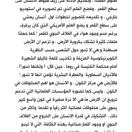
لعلوم الفضاء . وتقديم الادلة على زيف هبوط الانسان على
سطح القمر . وفضح الفلم الذي تم تصويره في استوديو
خارجي ، و تقديمه كتصوير لخطوات اول أنسان يمشي
على سطح القمر و يضع العلم الأمريكي الذي كان يرفرف
برغم عدم وجود هواء في الغلاف الجوي للقمر ! كما حملنا
ملفات كثيرة تشكك بكروية الأرض ، و تزعم ان الأرض
مسطحة و هي لا تدور حول الشمس حسب النظرية
الكوبرنيكوسية المزيفة و تكذيب كلمة غاليلو الشهيرة
أمام محكمة الكنيسة في روما ، حين قال: ( ولكنها تدور!) .
فالأديان السماوية والفطرة البشرية تؤمن انها لا تدور !
فالأرض هي مركز الكون ، و الانسان هو اهم المخلوقات في
الكون . وليس كما تصوره المؤسسات العلمانية التي تدعم
ترويج ان الارض ما هي الا ذرة صغيرة في كون واسع كبير
يحوي على مخلوقات فضائية اكثر رقيا و تقدما. واكثر من
ذلك ، التشكيك في قدرة الانسان على الخروج من الغلاف
الجوي او وجود اقمار صناعية بهذه الكثافة، التي لا تبدو