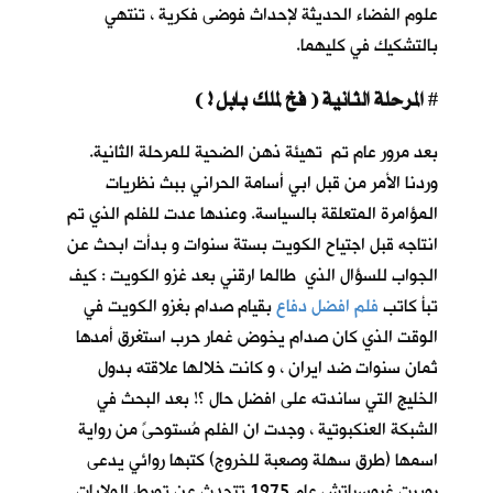
علوم الفضاء الحديثة لإحداث فوضى فكرية ، تنتهي
بالتشكيك في كليهما.
المرحلة الثانية ( فخ لملك بابل ! )
#
بعد مرور عام تم تهيئة ذهن الضحية للمرحلة الثانية.
وردنا الأمر من قبل ابي أسامة الحراني ببث نظريات
المؤامرة المتعلقة بالسياسة. وعندها عدت للفلم الذي تم
انتاجه قبل اجتياح الكويت بستة سنوات و بدأت ابحث عن
الجواب للسؤال الذي طالما ارقني بعد غزو الكويت : كيف
تبأ كاتب
فلم افضل دفاع
بقيام صدام بغزو الكويت في
الوقت الذي كان صدام يخوض غمار حرب استغرق أمدها
ثمان سنوات ضد ايران ، و كانت خلالها علاقته بدول
الخليج التي ساندته على افضل حال ؟! بعد البحث في
الشبكة العنكبوتية ، وجدت ان الفلم مُستوحىً من رواية
اسمها (طرق سهلة وصعبة للخروج) كتبها روائي يدعى
روبرت غروسباتش عام 1975 تتحدث عن تورط الولايات