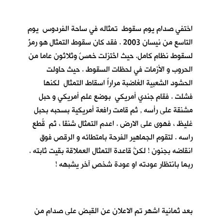
اختفي صدام يوم سقوط تمثاله في ساحة الفردوس يوم
التاسع من نيسان 2003 . فقد كان سقوط التمثال هو رمزٌ
لسقوط نظام كامل. حيث اخُتزلت خمسٌ وثلاثون عاما من
الحروب و الأزمات في لحظات السقوط . حيث حاولت
الحشود الشعبية الغاضبة مراراً اسقاط التمثال لكنها
فشلت . فقام جندي أمريكي بوضع علم أمريكي و حبل
مشنقة على رأسه , ثم قامت رافعة أمريكية بسحبه بحبل
غليظ ، فهوى على الارض . اعدم التمثال شنقا ، ثم قُطع
راسه . لتقوم الجماهير الفرحة بامتطائه و الرقص فوق
انقاضه بجنون ! لكنَّ قاعدة التمثال العملاقة بقيت ثابته .
ربما بانتظار عودته او عودة شخصٍ آخر يشبهه !
بعد ثمانية اشهر تم الاعلان عن القبض على صدام من