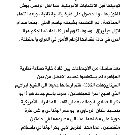
توقيتها قبل الانتخابات الأمريكية. مما اهل الرئيس بوش
للفوز بها ، و الحصول على فترة رئاسية ثانية . وبعد انتهاء
المحاكمة . تم التضحية بشبيهه جاسم العلي . بينما صدام
لازال حياً يرزق . وسوف تقوم أمريكا بإعادته للحكم مرة
اخرى في حالة فقدانها لزمام الأمور في العراق والمنطقة .
بعد سلسلة من الاجتماعات بين قادة خلية صناعة نظرية
المؤامرة لم يستطيعوا تحديد الافضل من بين
السيناريوهات الثلاثة. فتم ارسالها جميعا الى الشيخ ابراهيم
الذي اصبح أميرا للمجاهدين ، يعرف باسم جديد هو ( ابو
بكر البغدادي ). وذلك بعد ان قامت المخابرات الأمريكية
بتحديد مكان الزرقاوي و ابو عمر البغدادي و شن غارة
جوية على مخبئهما ادت الى مصرعهما في حادثين
منفصلين ، مما مهد الطريق لأبي بكر البغدادي باستلام