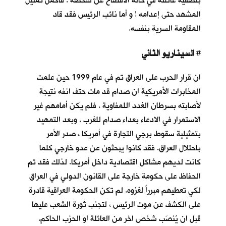
بتصفية عائلته في حالة الافصاح عن شخصه . فاكمل تمثيل
المشهد حتى إعدامه ! و أما نائب الرئيس فقد قاد
المقاومة السرية بنفسه.
السيناريو الثاني
#
ان قرار الحرب على العراق تم في عام 1999 حين علمت
المخابرات الأمريكية ان صدام قد مات حتف انفه نتيجة
لأصابته بسرطان الغدد اللمفاوية . فلم يكن أمامهم غير
الاستمرار في الادعاء بعداء صدام للغرب . وبعد التمهيد
بتمثيلية سقوط برجي التجارة في أمريكا ، صدر الأمر
باحتلال العراق. فقد كانوا يبحثون عن عدو خارجي كلما
كانت لديهم مشاكل اقتصادية داخل أمريكا. لذلك فقد تم
الحفاظ على حكومة خارجة على القانون الدولي في العراق
لكي تعطيهم مبرراً لغزوه. لم تكن الحكومة العراقية قادرة
على الكشف عن موت الرئيس ، لتجنب ثورة الشعب عليها
قبل ان يُنصَب شخص اخر من العائلة او الحزب الحاكم.