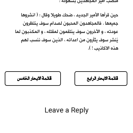
منصب أمير المجاهدين بسهولة !
حين قرأها الأمير الجديد ، ضحك طويلا وقال : ( انشروها
جميعها . فالمجاهدون المحبون لصدام سوف ينتظرون
عودته ، و الآخرون سوف ينتقمون لمقتله ، و المكذبون لما
يُنشر سوف يثأرون من اعدائه ، الذين سوف ننسب لهم
هذه الاكاذيب ! ).
قائمة الابحار الرابع
قائمة الابحار الخامس
Leave a Reply