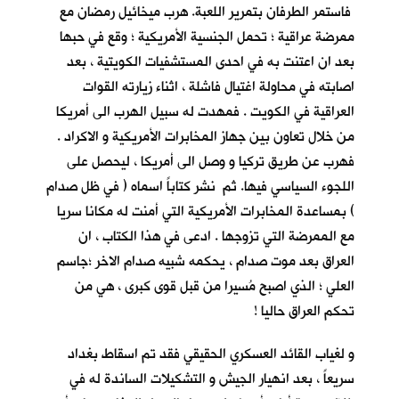
فاستمر الطرفان بتمرير اللعبة. هرب ميخائيل رمضان مع
ممرضة عراقية ؛ تحمل الجنسية الأمريكية ؛ وقع في حبها
بعد ان اعتنت به في احدى المستشفيات الكويتية ، بعد
اصابته في محاولة اغتيال فاشلة ، اثناء زيارته القوات
العراقية في الكويت . فمهدت له سبيل الهرب الى أمريكا
من خلال تعاون بين جهاز المخابرات الأمريكية و الاكراد .
فهرب عن طريق تركيا و وصل الى أمريكا ، ليحصل على
اللجوء السياسي فيها. ثم نشر كتاباً اسماه ( في ظل صدام
) بمساعدة المخابرات الأمريكية التي أمنت له مكانا سريا
مع الممرضة التي تزوجها . ادعى في هذا الكتاب ، ان
العراق بعد موت صدام ، يحكمه شبيه صدام الاخر ؛جاسم
العلي ؛ الذي اصبح مُسيرا من قبل قوى كبرى ، هي من
تحكم العراق حاليا !
و لغياب القائد العسكري الحقيقي فقد تم اسقاط بغداد
سريعاً ، بعد انهيار الجيش و التشكيلات الساندة له في