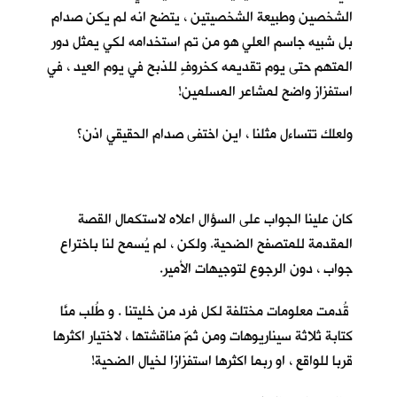
الشخصين وطبيعة الشخصيتين ، يتضح انه لم يكن صدام
بل شبيه جاسم العلي هو من تم استخدامه لكي يمثل دور
المتهم حتى يوم تقديمه كخروفٍ للذبح في يوم العيد ، في
استفزاز واضح لمشاعر المسلمين!
ولعلك تتساءل مثلنا ، اين اختفى صدام الحقيقي اذن؟
كان علينا الجواب على السؤال اعلاه لاستكمال القصة
المقدمة للمتصفح الضحية. ولكن ، لم يُسمح لنا باختراع
جواب ، دون الرجوع لتوجيهات الأمير.
قُدمت معلومات مختلفة لكل فرد من خليتنا . و طُلب منَّا
كتابة ثلاثة سيناريوهات ومن ثمّ مناقشتها ، لاختيار اكثرها
قربا للواقع ، او ربما اكثرها استفزازا لخيال الضحية!