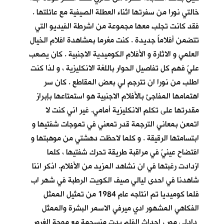
خالتي نورا من سفرتها اثناء العطلة الصيفية مع عائلتها .
فقد كانت تجلب معها مجموعة من اشرطة الفيديو التي
تتضمن أفلاماً جديدة . كنت مغرما بمشاهدة افلام الخيال
العلمي و الاثارة و الأفلام الكوميدية الاجنبية . كان يصعب
عليّ فهم كل تفاصيل الحوار باللغة الانكليزية ، و لذا كنت
اطلب من نورا ان تترجم لي بعض المقاطع . كان سر
اهتمامها المفاجئ بالأفلام الاجنبية هو استمتاعها بإبراز
مقدرتها على تكلم الانكليزية أمامي. غير اني كنت لا
اتمعن بمعاني الترجمة قدر تمعني في تموجات شفتيها و
ابتسامتها الرقيقة . و كلما لاحظت دهشتي من موهبتها و
افتضاح عينيّ في مراقبة طريقة تحرك شفتيها ، كلما
ازدادت رغبتها في ان نشاهد المزيد من الأفلام. اذكر اننا
شاهدنا في احدى ليالي صيف الكويت الرطبة في شهر اب
فلما كوميديا تم انتاجه عام 1984 من تمثيل الممثل
الفكاهي المشهور ادي ميرفي الاسمر البشرة والممثل
دادلي مور ، احداث الفلم بدت منسجمة مع موجة الغرور