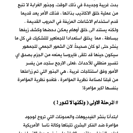
بدت غريبة وجديدة في ذلك الوقت. وجذور الغرابة لا تنبع
من عملية خلق الاكاذيب بذاتها ، فذلك الأمر يعد قديما
قدم استخدام الاشاعات المزيفة في الحروب القديمة .
ولكنه يستند الى خلق أوهام يمكن دحضها وكشف زيفها
ببساطة ، مما يخلق استعدادا للجماهير للتشكيك في كل ما
ينشر حتى لو كان صحيحاً. لان الشعور الجمعي للجمهور
سيكون حينها قد تلقى فايروسا يمنعه من الجزم بصدق اي
تفسير منطقي للأحداث .فعلى الارجح ستجد من يفسر
الأمور وفق استنتاجات غريبة ، هي البذور التي تم زراعتها
من قبلنا لصناعة نظرية المؤامرة ، فتغدو نظرية المؤامرة
بنفسها اكبر مؤامرة!
المرحلة الاولى ( ولكنها لا تدور ! )
#
ابتدأنا بنشر الفيديوهات والمدونات التي تروج لوجود
مؤامرة ضد الفكر البشري تتبناها وكالة ناسا الأمريكية