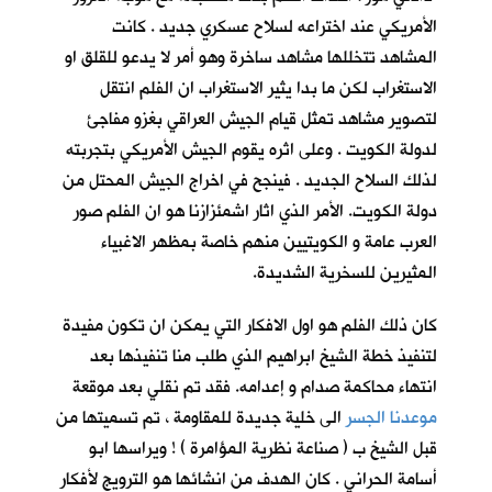
الأمريكي عند اختراعه لسلاح عسكري جديد . كانت
المشاهد تتخللها مشاهد ساخرة وهو أمر لا يدعو للقلق او
الاستغراب لكن ما بدا يثير الاستغراب ان الفلم انتقل
لتصوير مشاهد تمثل قيام الجيش العراقي بغزو مفاجئ
لدولة الكويت . وعلى اثره يقوم الجيش الأمريكي بتجربته
لذلك السلاح الجديد . فينجح في اخراج الجيش المحتل من
دولة الكويت. الأمر الذي اثار اشمئزازنا هو ان الفلم صور
العرب عامة و الكويتيين منهم خاصة بمظهر الاغبياء
المثيرين للسخرية الشديدة.
كان ذلك الفلم هو اول الافكار التي يمكن ان تكون مفيدة
لتنفيذ خطة الشيخ ابراهيم الذي طلب منا تنفيذها بعد
انتهاء محاكمة صدام و إعدامه. فقد تم نقلي بعد موقعة
موعدنا الجسر
الى خلية جديدة للمقاومة ، تم تسميتها من
قبل الشيخ ب ( صناعة نظرية المؤامرة ) ! ويراسها ابو
أسامة الحراني . كان الهدف من انشائها هو الترويج لأفكار