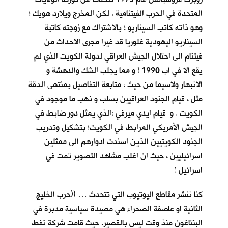
المتحدة في الحرب الفيتنامية . لكن المخرج ويلارد هويك ؛
وهو ذاته كاتب السيناريو ؛ بالاشتراك مع زوجته كاتبة
السيناريو اليهودية غلوريا قد غيرا مجرى الاحداث من
فيتنام الى احتلال الجيش العراقي لدولة الكويت الذي لم
يقع الا في اب 1990 ! و مما يجلب الشك والدهشة و
الانبهار ولاسيما من حيث ، متابعة التفاصيل بمنتهى الدقة
مثل ، قيام الجنود العراقيين بسلب و نهب ما موجود في
الكويت . و قيام ايدي ميرفي ؛الذي يمثل دور ضابط في
الجيش الأمريكي المرابط في الكويت؛ بتشكيل وتدريب
الجنود الكويتيين الذين اسندت ادوارهم الى ممثلين
اسرائيليين ، حيث ان اغلب مشاهد التصوير تمت في
اسرائيل !
كنا ننشر مقاطع اليوتيوب التي تتحدث … ((حرب الخليج
الثانية او عاصفة الصحراء هي مصيدة سياسية مدبرة في
البنتاغون منذ وقت ليس بالقصير. حيث قامت شركة نفط