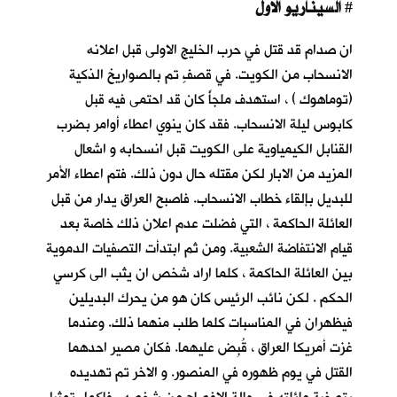
السيناريو الاول
#
ان صدام قد قتل في حرب الخليج الاولى قبل اعلانه
الانسحاب من الكويت. في قصفٍ تم بالصواريخ الذكية
(توماهوك ) ، استهدف ملجأً كان قد احتمى فيه قبل
كابوس ليلة الانسحاب
. فقد كان ينوي اعطاء أوامر بضرب
القنابل الكيمياوية على الكويت قبل انسحابه و اشعال
المزيد من الابار لكن مقتله حال دون ذلك. فتم اعطاء الأمر
للبديل بإلقاء خطاب الانسحاب. فاصبح العراق يدار من قبل
العائلة الحاكمة ، التي فضلت عدم اعلان ذلك خاصة بعد
قيام الانتفاضة الشعبية. ومن ثم ابتدأت التصفيات الدموية
بين العائلة الحاكمة ، كلما اراد شخص ان يثب الى كرسي
الحكم . لكن نائب الرئيس كان هو من يحرك البديلين
فيظهران في المناسبات كلما طلب منهما ذلك. وعندما
غزت أمريكا العراق ، قُبِض عليهما. فكان مصير احدهما
القتل في يوم ظهوره في المنصور. و الاخر تم تهديده