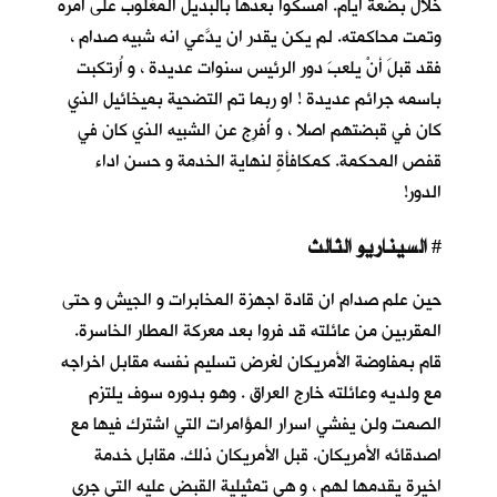
خلال بضعة أيام. أمسكوا بعدها بالبديل المغلوب على أمره
وتمت محاكمته. لم يكن يقدر ان يدَّعي انه شبيه صدام ،
فقد قبلَ أنْ يلعبَ دور الرئيس سنوات عديدة ، و اُرتكبت
باسمه جرائم عديدة ! او ربما تم التضحية بميخائيل الذي
كان في قبضتهم اصلا ، و أُفرِج عن الشبيه الذي كان في
قفص المحكمة. كمكافأةٍ لنهاية الخدمة و حسن اداء
الدور!
السيناريو الثالث
#
حين علم صدام ان قادة اجهزة المخابرات و الجيش و حتى
المقربين من عائلته قد فروا بعد معركة المطار الخاسرة.
قام بمفاوضة الأمريكان لغرض تسليم نفسه مقابل اخراجه
مع ولديه وعائلته خارج العراق . وهو بدوره سوف يلتزم
الصمت ولن يفشي اسرار المؤامرات التي اشترك فيها مع
اصدقائه الأمريكان. قبل الأمريكان ذلك. مقابل خدمة
اخيرة يقدمها لهم ، و هي تمثيلية القبض عليه التي جرى