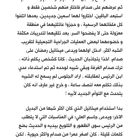
ثم عرضهم على صدام فاختار منهم شخصين فقط و
استبعد الباقين. اختاروا لهما اسمين جديدين. بعدها اتلفوا
كل ملفاتهما الرسمية ، و حجزوا عائلتيهما في منطقة
معزولة حتى لا يفضحوا السر. بعد تلقيهما لتدريبات مكثفة
و خضوعهما لبعض العمليات الجراحية التجميلية لتقريب
الشبه اكثر. ادخل اولهما ويدعى ميخائيل رمضان على
صدام. اخذا يتجاذبان الحديث . كانا كشخص يكلم ذاته .
ترك صدام الغرفة وبقي شبيه لوحده ثم تم استدعاء عدي
ابن الرئيس لمقابلته , اراد الجلوس لم يسمح له الشبيه
بذلك تكلم معه لنصف ساعة ، و خرج غير عارف انه كان
يتحدث مع التوأم الجديد لأبيه !
بدا استخدام ميخائيل الذي كان اكثر شبها من البديل
الاخر؛ ويدعى جاسم العلي؛ في المناسبات التي لا يتطلب
من الرئيس سوى الظهور و التلويح بيديه و الحديث بضع
كلمات قليلة . كان اصغر عمرا من صدام واكثر حيوية . لكن