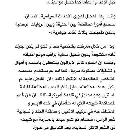
حبل الإعدام ! تماما كما حصل مع تمثاله !
وانت ايها المحلل لمجرى الاحداث السياسية ، لابد ان
تستنتج أمورا متناقضة بين الحقيقة وبين الروايات الرسمية
يمكن تلخيصها بثلاث نقاط جوهرية :-
اولا ؛ من خلال معرفتك بشخصية صدام فهو لم يكن ليترك
ذاته مكشوفةً بدون فصيل حماية يراقب موقع اختبائه
وخاصة ان انصاره كانوا لايزالون يحتفظون بأسلحة و أموال
و تشكيلات عسكرية سرية . كما انه لم يستخدم مسدسه
الشخصي للمقاومة او الانتحار ! ثانيا ؛ ان القبض عليه لم
يكن بهدف محاكمته بدليل تأخر البدء بالمحاكمة لقرابة
السنتين وهو محتجز في قاعدة أمريكية. ثالثا ؛ ان من قُدم
للمحاكمة شبيهه الذي له شأمتان في خده الايسر و
المختلف عنه في تركيب الاذنين و سماكة الجلد وانسيابية
شعر الراس ، فصدام ذو شعر مجعد بالمقارنة مع شبيهه
ذي الشعر الاكثر انسيابية. بعد التدقيق في صورة