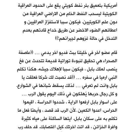
أمريكية بتعميق بئر نفط كويتي يقع على الحدود العراقية
الكويتية ليسحب النفط الخام من الاراضي العراقية من
دون علم الكويتيين. فيكون سببا لاستفزاز العراقيين و
اعطائهم الضوء الاخضر عن طريق خداع قادتهم بعدم
التدخل في حالة غزوهم لجيرانهم!))
قام عضو اخر في خليتنا ببث فديو اخر يدعي … ((عاصفة
الصحراء هي تحقيق لنبوءة توراتية قديمة تتحدث عن فخ
ينصب لملك بابل ، فيكون سببا لإهلاك جيشه. هكذا تكلم
النبي ارميا في سفره … ((قد نصبت لك شركا فعلقت يا
بابل وانت لم تعرفي … لذلك يسقط شبانها في الشوارع.
و كل رجال حربها يُهلكون في ذلك اليوم يقول الرب …
على اسوار بابل ارفعوا الراية ، شددوا الحراسة ، اقيموا
الحراس، اعدوا الكمين .لأن الرب قد قصد ، وأيضًا فعل ما
تكلم به على سكان بابل. ايتها الساكنة على مياه كثيرة
وافرة الخزائن ، قد اتت اخرتك كيل اغتصابك. قد حلف رب