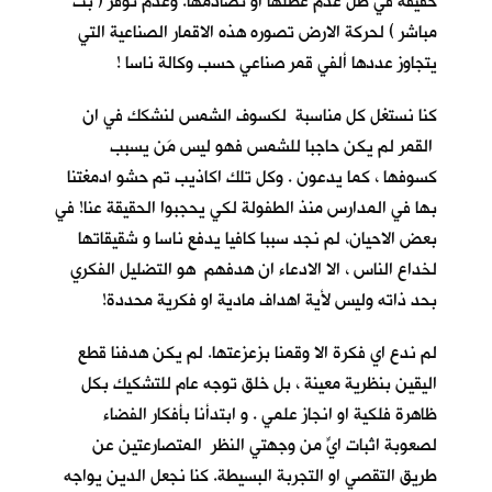
حقيقة في ظل عدم عطلها او تصادمها. وعدم توفر ( بث
مباشر ) لحركة الارض تصوره هذه الاقمار الصناعية التي
يتجاوز عددها ألفي قمر صناعي حسب وكالة ناسا !
كنا نستغل كل مناسبة لكسوف الشمس لنشكك في ان
القمر لم يكن حاجبا للشمس فهو ليس مَن يسبب
كسوفها ، كما يدعون . وكل تلك اكاذيب تم حشو ادمغتنا
بها في المدارس منذ الطفولة لكي يحجبوا الحقيقة عنا! في
بعض الاحيان، لم نجد سببا كافيا يدفع ناسا و شقيقاتها
لخداع الناس ، الا الادعاء ان هدفهم هو التضليل الفكري
بحد ذاته وليس لأية اهداف مادية او فكرية محددة!
لم ندع اي فكرة الا وقمنا بزعزعتها. لم يكن هدفنا قطع
اليقين بنظرية معينة ، بل خلق توجه عام للتشكيك بكل
ظاهرة فلكية او انجاز علمي . و ابتدأنا بأفكار الفضاء
لصعوبة اثبات ايٍّ من وجهتي النظر المتصارعتين عن
طريق التقصي او التجربة البسيطة. كنا نجعل الدين يواجه