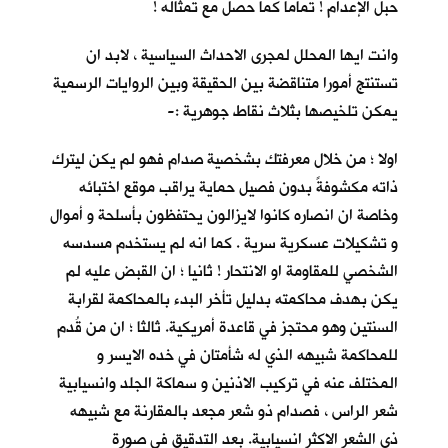
حبل الإعدام ! تماما كما حصل مع تمثاله !
وانت ايها المحلل لمجرى الاحداث السياسية ، لابد ان
تستنتج أمورا متناقضة بين الحقيقة وبين الروايات الرسمية
يمكن تلخيصها بثلاث نقاط جوهرية :-
اولا ؛ من خلال معرفتك بشخصية صدام فهو لم يكن ليترك
ذاته مكشوفةً بدون فصيل حماية يراقب موقع اختبائه
وخاصة ان انصاره كانوا لايزالون يحتفظون بأسلحة و أموال
و تشكيلات عسكرية سرية . كما انه لم يستخدم مسدسه
الشخصي للمقاومة او الانتحار ! ثانيا ؛ ان القبض عليه لم
يكن بهدف محاكمته بدليل تأخر البدء بالمحاكمة لقرابة
السنتين وهو محتجز في قاعدة أمريكية. ثالثا ؛ ان من قُدم
للمحاكمة شبيهه الذي له شأمتان في خده الايسر و
المختلف عنه في تركيب الاذنين و سماكة الجلد وانسيابية
شعر الراس ، فصدام ذو شعر مجعد بالمقارنة مع شبيهه
ذي الشعر الاكثر انسيابية. بعد التدقيق في صورة