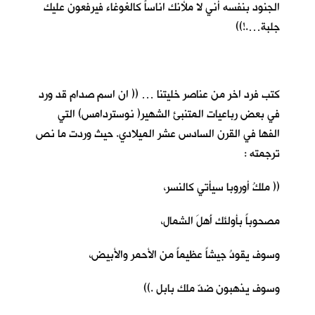
الجنود بنفسه أني لا ملأنك اناساً كالغوغاء فيرفعون عليك
جلبة….!))
كتب فرد اخر من عناصر خليتنا … (( ان اسم صدام قد ورد
في بعض رباعيات المتنبئ الشهير( نوستردامس) التي
الفها في القرن السادس عشر الميلادي. حيث وردت ما نص
ترجمته :
(( ملكُ أوروبا سيأتي كالنسر،
مصحوباً بأولئك أَهلَ الشمال،
وسوف يقودُ جيشاً عظيماً من الأحمر والأبيض،
وسوف يذهبون ضدّ ملك بابل .))