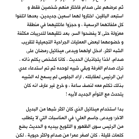
ثم عرضهم على صدام فاختار منهم شخصين فقط و
استبعد الباقين. اختاروا لهما اسمين جديدين. بعدها اتلفوا
كل ملفاتهما الرسمية ، و حجزوا عائلتيهما في منطقة
معزولة حتى لا يفضحوا السر. بعد تلقيهما لتدريبات مكثفة
و خضوعهما لبعض العمليات الجراحية التجميلية لتقريب
الشبه اكثر. ادخل اولهما ويدعى ميخائيل رمضان على
صدام. اخذا يتجاذبان الحديث . كانا كشخص يكلم ذاته .
ترك صدام الغرفة وبقي شبيه لوحده ثم تم استدعاء عدي
ابن الرئيس لمقابلته , اراد الجلوس لم يسمح له الشبيه
بذلك تكلم معه لنصف ساعة ، و خرج غير عارف انه كان
يتحدث مع التوأم الجديد لأبيه !
بدا استخدام ميخائيل الذي كان اكثر شبها من البديل
الاخر؛ ويدعى جاسم العلي؛ في المناسبات التي لا يتطلب
من الرئيس سوى الظهور و التلويح بيديه و الحديث بضع
كلمات قليلة . كان اصغر عمرا من صدام واكثر حيوية . لكن