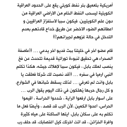
أمريكية بتعميق بئر نفط كويتي يقع على الحدود العراقية
الكويتية ليسحب النفط الخام من الاراضي العراقية من
دون علم الكويتيين. فيكون سببا لاستفزاز العراقيين و
اعطائهم الضوء الاخضر عن طريق خداع قادتهم بعدم
التدخل في حالة غزوهم لجيرانهم!))
قام عضو اخر في خليتنا ببث فديو اخر يدعي … ((عاصفة
الصحراء هي تحقيق لنبوءة توراتية قديمة تتحدث عن فخ
ينصب لملك بابل ، فيكون سببا لإهلاك جيشه. هكذا تكلم
النبي ارميا في سفره … ((قد نصبت لك شركا فعلقت يا
بابل وانت لم تعرفي … لذلك يسقط شبانها في الشوارع.
و كل رجال حربها يُهلكون في ذلك اليوم يقول الرب …
على اسوار بابل ارفعوا الراية ، شددوا الحراسة ، اقيموا
الحراس، اعدوا الكمين .لأن الرب قد قصد ، وأيضًا فعل ما
تكلم به على سكان بابل. ايتها الساكنة على مياه كثيرة
وافرة الخزائن ، قد اتت اخرتك كيل اغتصابك. قد حلف رب