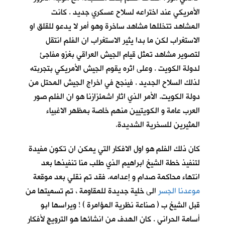
الأمريكي عند اختراعه لسلاح عسكري جديد . كانت
المشاهد تتخللها مشاهد ساخرة وهو أمر لا يدعو للقلق او
الاستغراب لكن ما بدا يثير الاستغراب ان الفلم انتقل
لتصوير مشاهد تمثل قيام الجيش العراقي بغزو مفاجئ
لدولة الكويت . وعلى اثره يقوم الجيش الأمريكي بتجربته
لذلك السلاح الجديد . فينجح في اخراج الجيش المحتل من
دولة الكويت. الأمر الذي اثار اشمئزازنا هو ان الفلم صور
العرب عامة و الكويتيين منهم خاصة بمظهر الاغبياء
المثيرين للسخرية الشديدة.
كان ذلك الفلم هو اول الافكار التي يمكن ان تكون مفيدة
لتنفيذ خطة الشيخ ابراهيم الذي طلب منا تنفيذها بعد
انتهاء محاكمة صدام و إعدامه. فقد تم نقلي بعد موقعة
موعدنا الجسر
الى خلية جديدة للمقاومة ، تم تسميتها من
قبل الشيخ ب ( صناعة نظرية المؤامرة ) ! ويراسها ابو
أسامة الحراني . كان الهدف من انشائها هو الترويج لأفكار