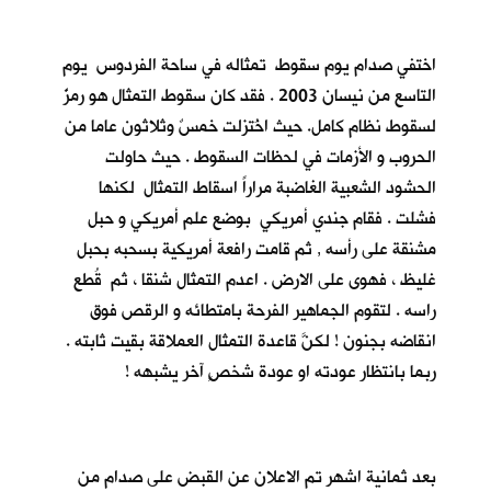
اختفي صدام يوم سقوط تمثاله في ساحة الفردوس يوم
التاسع من نيسان 2003 . فقد كان سقوط التمثال هو رمزٌ
لسقوط نظام كامل. حيث اخُتزلت خمسٌ وثلاثون عاما من
الحروب و الأزمات في لحظات السقوط . حيث حاولت
الحشود الشعبية الغاضبة مراراً اسقاط التمثال لكنها
فشلت . فقام جندي أمريكي بوضع علم أمريكي و حبل
مشنقة على رأسه , ثم قامت رافعة أمريكية بسحبه بحبل
غليظ ، فهوى على الارض . اعدم التمثال شنقا ، ثم قُطع
راسه . لتقوم الجماهير الفرحة بامتطائه و الرقص فوق
انقاضه بجنون ! لكنَّ قاعدة التمثال العملاقة بقيت ثابته .
ربما بانتظار عودته او عودة شخصٍ آخر يشبهه !
بعد ثمانية اشهر تم الاعلان عن القبض على صدام من