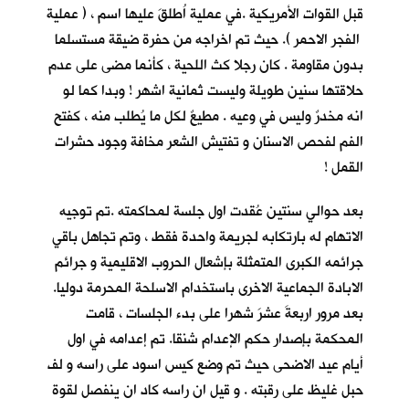
قبل القوات الأمريكية .في عملية اُطلقَ عليها اسم ، ( عملية
الفجر الاحمر ). حيث تم اخراجه من حفرة ضيقة مستسلما
بدون مقاومة . كان رجلا كث اللحية ، كأنما مضى على عدم
حلاقتها سنين طويلة وليست ثمانية اشهر ! وبدا كما لو
انه مخدرٌ وليس في وعيه . مطيعٌ لكل ما يُطلب منه ، كفتح
الفم لفحص الاسنان و تفتيش الشعر مخافة وجود حشرات
القمل !
بعد حوالي سنتين عُقدت اول جلسة لمحاكمته .تم توجيه
الاتهام له بارتكابه لجريمة واحدة فقط ، وتم تجاهل باقي
جرائمه الكبرى المتمثلة بإشعال الحروب الاقليمية و جرائم
الابادة الجماعية الاخرى باستخدام الاسلحة المحرمة دوليا.
بعد مرور اربعةَ عشرَ شهرا على بدء الجلسات ، قامت
المحكمة بإصدار حكم الإعدام شنقا. تم إعدامه في اول
أيام عيد الاضحى حيث تم وضع كيس اسود على راسه و لف
حبل غليظ على رقبته . و قيل ان راسه كاد ان ينفصل لقوة