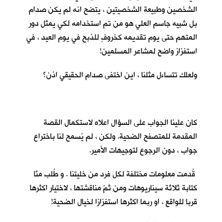
الشخصين وطبيعة الشخصيتين ، يتضح انه لم يكن صدام
بل شبيه جاسم العلي هو من تم استخدامه لكي يمثل دور
المتهم حتى يوم تقديمه كخروفٍ للذبح في يوم العيد ، في
استفزاز واضح لمشاعر المسلمين!
ولعلك تتساءل مثلنا ، اين اختفى صدام الحقيقي اذن؟
كان علينا الجواب على السؤال اعلاه لاستكمال القصة
المقدمة للمتصفح الضحية. ولكن ، لم يُسمح لنا باختراع
جواب ، دون الرجوع لتوجيهات الأمير.
قُدمت معلومات مختلفة لكل فرد من خليتنا . و طُلب منَّا
كتابة ثلاثة سيناريوهات ومن ثمّ مناقشتها ، لاختيار اكثرها
قربا للواقع ، او ربما اكثرها استفزازا لخيال الضحية!