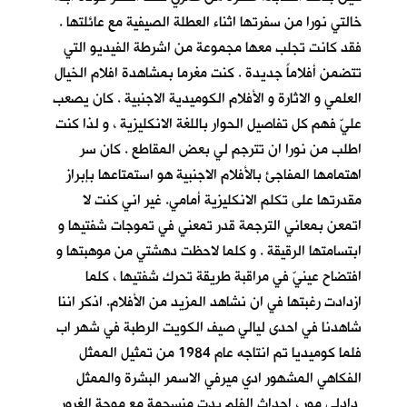
خالتي نورا من سفرتها اثناء العطلة الصيفية مع عائلتها .
فقد كانت تجلب معها مجموعة من اشرطة الفيديو التي
تتضمن أفلاماً جديدة . كنت مغرما بمشاهدة افلام الخيال
العلمي و الاثارة و الأفلام الكوميدية الاجنبية . كان يصعب
عليّ فهم كل تفاصيل الحوار باللغة الانكليزية ، و لذا كنت
اطلب من نورا ان تترجم لي بعض المقاطع . كان سر
اهتمامها المفاجئ بالأفلام الاجنبية هو استمتاعها بإبراز
مقدرتها على تكلم الانكليزية أمامي. غير اني كنت لا
اتمعن بمعاني الترجمة قدر تمعني في تموجات شفتيها و
ابتسامتها الرقيقة . و كلما لاحظت دهشتي من موهبتها و
افتضاح عينيّ في مراقبة طريقة تحرك شفتيها ، كلما
ازدادت رغبتها في ان نشاهد المزيد من الأفلام. اذكر اننا
شاهدنا في احدى ليالي صيف الكويت الرطبة في شهر اب
فلما كوميديا تم انتاجه عام 1984 من تمثيل الممثل
الفكاهي المشهور ادي ميرفي الاسمر البشرة والممثل
دادلي مور ، احداث الفلم بدت منسجمة مع موجة الغرور