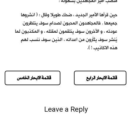
منصب أمير المجاهدين بسهولة !
حين قرأها الأمير الجديد ، ضحك طويلا وقال : ( انشروها
جميعها . فالمجاهدون المحبون لصدام سوف ينتظرون
عودته ، و الآخرون سوف ينتقمون لمقتله ، و المكذبون لما
يُنشر سوف يثأرون من اعدائه ، الذين سوف ننسب لهم
هذه الاكاذيب ! ).
قائمة الابحار الرابع
قائمة الابحار الخامس
Leave a Reply