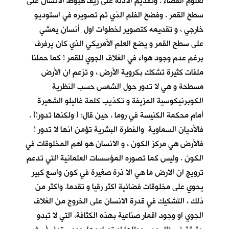
لعلوم الفضاء . وتقديم الادلة على زيف هبوط الانسان على
سطح القمر . وفضح الفلم الذي تم تصويره في استوديو
خارجي ، و تقديمه كتصوير لخطوات اول أنسان يمشي
على سطح القمر و يضع العلم الأمريكي الذي كان يرفرف
برغم عدم وجود هواء في الغلاف الجوي للقمر ! كما حملنا
ملفات كثيرة تشكك بكروية الأرض ، و تزعم ان الأرض
مسطحة و هي لا تدور حول الشمس حسب النظرية
الكوبرنيكوسية المزيفة و تكذيب كلمة غاليلو الشهيرة
أمام محكمة الكنيسة في روما ، حين قال: ( ولكنها تدور!) .
فالأديان السماوية والفطرة البشرية تؤمن انها لا تدور !
فالأرض هي مركز الكون ، و الانسان هو اهم المخلوقات في
الكون . وليس كما تصوره المؤسسات العلمانية التي تدعم
ترويج ان الارض ما هي الا ذرة صغيرة في كون واسع كبير
يحوي على مخلوقات فضائية اكثر رقيا و تقدما. واكثر من
ذلك ، التشكيك في قدرة الانسان على الخروج من الغلاف
الجوي او وجود اقمار صناعية بهذه الكثافة، التي لا تبدو