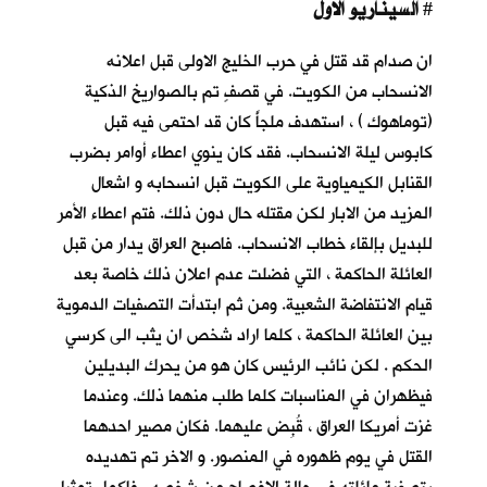
السيناريو الاول
#
ان صدام قد قتل في حرب الخليج الاولى قبل اعلانه
الانسحاب من الكويت. في قصفٍ تم بالصواريخ الذكية
(توماهوك ) ، استهدف ملجأً كان قد احتمى فيه قبل
كابوس ليلة الانسحاب
. فقد كان ينوي اعطاء أوامر بضرب
القنابل الكيمياوية على الكويت قبل انسحابه و اشعال
المزيد من الابار لكن مقتله حال دون ذلك. فتم اعطاء الأمر
للبديل بإلقاء خطاب الانسحاب. فاصبح العراق يدار من قبل
العائلة الحاكمة ، التي فضلت عدم اعلان ذلك خاصة بعد
قيام الانتفاضة الشعبية. ومن ثم ابتدأت التصفيات الدموية
بين العائلة الحاكمة ، كلما اراد شخص ان يثب الى كرسي
الحكم . لكن نائب الرئيس كان هو من يحرك البديلين
فيظهران في المناسبات كلما طلب منهما ذلك. وعندما
غزت أمريكا العراق ، قُبِض عليهما. فكان مصير احدهما
القتل في يوم ظهوره في المنصور. و الاخر تم تهديده