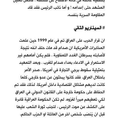
بتصفية عائلته في حالة الافصاح عن شخصه . فاكمل تمثيل
المشهد حتى إعدامه ! و أما نائب الرئيس فقد قاد
المقاومة السرية بنفسه.
السيناريو الثاني
#
ان قرار الحرب على العراق تم في عام 1999 حين علمت
المخابرات الأمريكية ان صدام قد مات حتف انفه نتيجة
لأصابته بسرطان الغدد اللمفاوية . فلم يكن أمامهم غير
الاستمرار في الادعاء بعداء صدام للغرب . وبعد التمهيد
بتمثيلية سقوط برجي التجارة في أمريكا ، صدر الأمر
باحتلال العراق. فقد كانوا يبحثون عن عدو خارجي كلما
كانت لديهم مشاكل اقتصادية داخل أمريكا. لذلك فقد تم
الحفاظ على حكومة خارجة على القانون الدولي في العراق
لكي تعطيهم مبرراً لغزوه. لم تكن الحكومة العراقية قادرة
على الكشف عن موت الرئيس ، لتجنب ثورة الشعب عليها
قبل ان يُنصَب شخص اخر من العائلة او الحزب الحاكم.