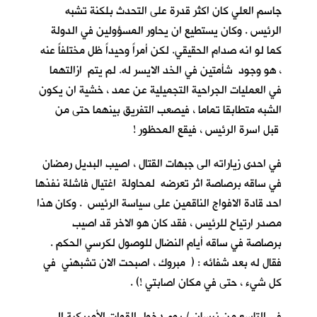
جاسم العلي كان اكثر قدرة على التحدث بلكنة تشبه
الرئيس . وكان يستطيع ان يحاور المسؤولين في الدولة
كما لو انه صدام الحقيقي. لكن أمراً وحيداً ظل مختلفاً عنه
، هو وجود شأمتين في الخد الايسر له. لم يتم ازالتهما
في العمليات الجراحية التجميلية عن عمد ، خشية ان يكون
الشبه متطابقا تماما ، فيصعب التفريق بينهما حتى من
قبل اسرة الرئيس ، فيقع المحظور !
في احدى زياراته الى جبهات القتال ، اصيب البديل رمضان
في ساقه برصاصة اثر تعرضه لمحاولة اغتيال فاشلة نفذها
احد قادة الافواج الناقمين على سياسة الرئيس . وكان هذا
مصدر ارتياح للرئيس ، فقد كان هو الاخر قد اصيب
برصاصة في ساقه أيام النضال للوصول لكرسي الحكم .
فقال له بعد شفائه : ( مبروك ، اصبحت الان تشبهني في
كل شيء ، حتى في مكان اصابتي !) .
في التاسع من نيسان / يوم دخول القوات الأمريكية الى