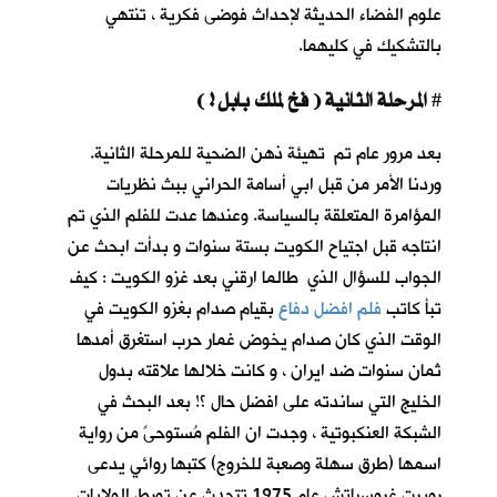
علوم الفضاء الحديثة لإحداث فوضى فكرية ، تنتهي
بالتشكيك في كليهما.
المرحلة الثانية ( فخ لملك بابل ! )
#
بعد مرور عام تم تهيئة ذهن الضحية للمرحلة الثانية.
وردنا الأمر من قبل ابي أسامة الحراني ببث نظريات
المؤامرة المتعلقة بالسياسة. وعندها عدت للفلم الذي تم
انتاجه قبل اجتياح الكويت بستة سنوات و بدأت ابحث عن
الجواب للسؤال الذي طالما ارقني بعد غزو الكويت : كيف
تبأ كاتب
فلم افضل دفاع
بقيام صدام بغزو الكويت في
الوقت الذي كان صدام يخوض غمار حرب استغرق أمدها
ثمان سنوات ضد ايران ، و كانت خلالها علاقته بدول
الخليج التي ساندته على افضل حال ؟! بعد البحث في
الشبكة العنكبوتية ، وجدت ان الفلم مُستوحىً من رواية
اسمها (طرق سهلة وصعبة للخروج) كتبها روائي يدعى
روبرت غروسباتش عام 1975 تتحدث عن تورط الولايات