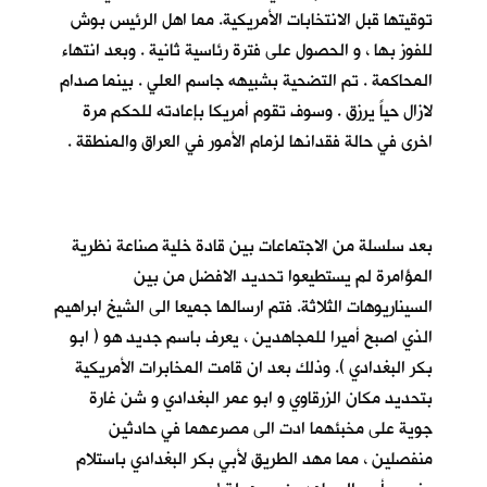
توقيتها قبل الانتخابات الأمريكية. مما اهل الرئيس بوش
للفوز بها ، و الحصول على فترة رئاسية ثانية . وبعد انتهاء
المحاكمة . تم التضحية بشبيهه جاسم العلي . بينما صدام
لازال حياً يرزق . وسوف تقوم أمريكا بإعادته للحكم مرة
اخرى في حالة فقدانها لزمام الأمور في العراق والمنطقة .
بعد سلسلة من الاجتماعات بين قادة خلية صناعة نظرية
المؤامرة لم يستطيعوا تحديد الافضل من بين
السيناريوهات الثلاثة. فتم ارسالها جميعا الى الشيخ ابراهيم
الذي اصبح أميرا للمجاهدين ، يعرف باسم جديد هو ( ابو
بكر البغدادي ). وذلك بعد ان قامت المخابرات الأمريكية
بتحديد مكان الزرقاوي و ابو عمر البغدادي و شن غارة
جوية على مخبئهما ادت الى مصرعهما في حادثين
منفصلين ، مما مهد الطريق لأبي بكر البغدادي باستلام