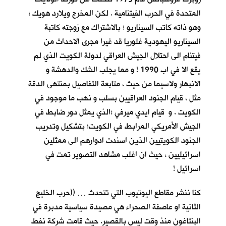
المتحدة في الحرب الفيتنامية . لكن المخرج ويلارد هويك ؛
وهو ذاته كاتب السيناريو ؛ بالاشتراك مع زوجته كاتبة
السيناريو اليهودية غلوريا قد غيرا مجرى الاحداث من
فيتنام الى احتلال الجيش العراقي لدولة الكويت الذي لم
يقع الا في اب 1990 ! و مما يجلب الشك والدهشة و
الانبهار ولاسيما من حيث ، متابعة التفاصيل بمنتهى الدقة
مثل ، قيام الجنود العراقيين بسلب و نهب ما موجود في
الكويت . و قيام ايدي ميرفي ؛الذي يمثل دور ضابط في
الجيش الأمريكي المرابط في الكويت؛ بتشكيل وتدريب
الجنود الكويتيين الذين اسندت ادوارهم الى ممثلين
اسرائيليين ، حيث ان اغلب مشاهد التصوير تمت في
اسرائيل !
كنا ننشر مقاطع اليوتيوب التي تتحدث … ((حرب الخليج
الثانية او عاصفة الصحراء هي مصيدة سياسية مدبرة في
البنتاغون منذ وقت ليس بالقصير. حيث قامت شركة نفط