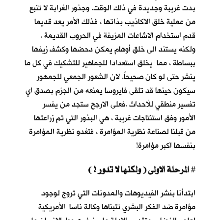
بدت غريبة وجديدة في ذلك الوقت. وجذور الغرابة لا تنبع
من عملية خلق الاكاذيب بذاتها ، فذلك الأمر يعد قديما
قدم استخدام الاشاعات المزيفة في الحروب القديمة .
ولكنه يستند الى خلق أوهام يمكن دحضها وكشف زيفها
ببساطة ، مما يخلق استعدادا للجماهير للتشكيك في كل ما
ينشر حتى لو كان صحيحاً. لان الشعور الجمعي للجمهور
سيكون حينها قد تلقى فايروسا يمنعه من الجزم بصدق اي
تفسير منطقي للأحداث .فعلى الارجح ستجد من يفسر
الأمور وفق استنتاجات غريبة ، هي البذور التي تم زراعتها
من قبلنا لصناعة نظرية المؤامرة ، فتغدو نظرية المؤامرة
بنفسها اكبر مؤامرة!
المرحلة الاولى ( ولكنها لا تدور ! )
#
ابتدأنا بنشر الفيديوهات والمدونات التي تروج لوجود
مؤامرة ضد الفكر البشري تتبناها وكالة ناسا الأمريكية