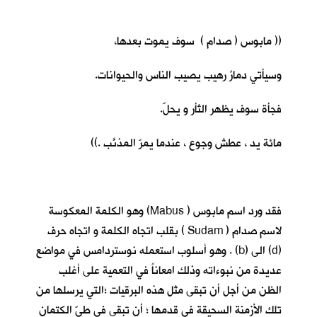
(( مابوس ( صدام ) سوف يموت بعدها،
وسيأتي دمارٌ رهيب يصيب الناس والحيوانات.
فجأة سوف يظهر الثأر و يحلّ.
مائة يد ، عطش وجوع ، عندما يمرّ المذنَّب .))
فقد ورد اسم مابوس ( Mabus) وهو الكلمة المعكوسة
لاسم صدام ( Sudam ) بقلب اتجاه الكلمة و اتجاه حرف
(d) الى (b) . وهو أسلوب استعمله نوستردامس في مواضع
عديدة من نبوءاته وذلك امعاناً في التعمية على أغلب
الظن من أجل أن تبقى مثل هذه البرقيات ؛التي يرسلها من
تلك الأزمنة السحيقة في قدمها ؛ أن تبقى في طيّ الكتمان