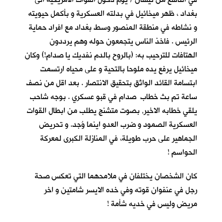
بغداد ، ظهر ميخائيل في بدلته العسكرية و بأكمل حيويته
و نشاطه في منطقة المنصور وسط بغداد مع افراد حماية
الرئيس . فاخذ الناس يتجمعون حوله وهم يرددون
الهتافات للترحيب به: (بالروح بالدم نفديك يا صدام!) وكان
ميخائيل يرفع يده ملوحا بالتحية و على محياه ارتسمت
ابتسامة القائد الواثق بتحقيق الانتصار . بعد اقل من نصف
ساعة تم بث خطاب صدام في قبو عسكري . بوجه شاحب
يلقي خطابه الاخير, بصوت متشنج يطلب من ابطال القوات
العسكرية الصمود و ضرب العدو اينما وُجد. و تحريض
الجماهير على حرب طويلة، في المنازلة الكبرى لمعركة
الحواسم !
كان الشخصان يختلفان في ملامحهما التي تعكس صحة
رجل في عنفوان قوته وفي خده الايسر شامتين و اخر
مريض وليس في خديه شأمة !