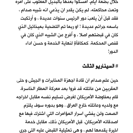
خلال بضعة أيام. أمسكوا بعدها بالبديل المغلوب على أمره
وتمت محاكمته. لم يكن يقدر ان يدَّعي انه شبيه صدام ،
فقد قبلَ أنْ يلعبَ دور الرئيس سنوات عديدة ، و اُرتكبت
باسمه جرائم عديدة ! او ربما تم التضحية بميخائيل الذي
كان في قبضتهم اصلا ، و أُفرِج عن الشبيه الذي كان في
قفص المحكمة. كمكافأةٍ لنهاية الخدمة و حسن اداء
الدور!
السيناريو الثالث
#
حين علم صدام ان قادة اجهزة المخابرات و الجيش و حتى
المقربين من عائلته قد فروا بعد معركة المطار الخاسرة.
قام بمفاوضة الأمريكان لغرض تسليم نفسه مقابل اخراجه
مع ولديه وعائلته خارج العراق . وهو بدوره سوف يلتزم
الصمت ولن يفشي اسرار المؤامرات التي اشترك فيها مع
اصدقائه الأمريكان. قبل الأمريكان ذلك. مقابل خدمة
اخيرة يقدمها لهم ، و هي تمثيلية القبض عليه التي جرى