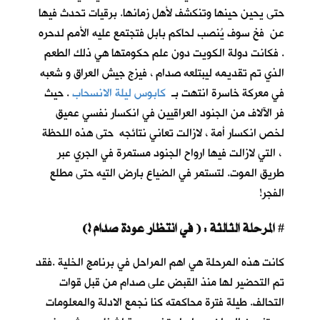
حتى يحين حينها وتنكشف لأهل زمانها. برقيات تحدث فيها
عن فخ سوف يُنصب لحاكم بابل فتجتمع عليه الأمم لدحره
. فكانت دولة الكويت دون علم حكومتها هي ذلك الطعم
الذي تم تقديمه ليبتلعه صدام ، فيزج جيش العراق و شعبه
في معركة خاسرة انتهت بـ
كابوس ليلة الانسحاب
. حيث
فر الآلاف من الجنود العراقيين في انكسار نفسي عميق
لخص انكسار أمة ، لازالت تعاني نتائجه حتى هذه اللحظة
، التي لازالت فيها ارواح الجنود مستمرة في الجري عبر
طريق الموت. لتستمر في الضياع بارض التيه حتى مطلع
الفجر!
المرحلة الثالثة : ( في انتظار عودة صدام !)
#
كانت هذه المرحلة هي اهم المراحل في برنامج الخلية .فقد
تم التحضير لها منذ القبض على صدام من قبل قوات
التحالف. طيلة فترة محاكمته كنا نجمع الادلة والمعلومات