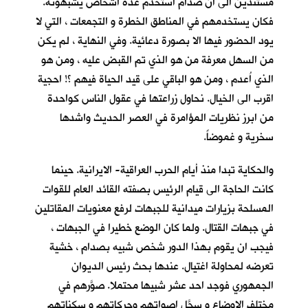
مستندين الى ان صدام استخدم عدة اشخاص يشبهونه.
فكان يستخدمهم في المناطق الخطرة و التجمعات ، التي لا
يود الحضور فيها الا بصورة دعائية. وفي النهاية ، لم يكن
من السهل معرفة من هو الذي تم القبض عليه ، ومن هو
الذي اُعدم ، ومن هو الباقي على قيد الحياة فيهم ؟! احجية
اقرب الى الخيال. نحاول زراعتها في عقول الناس كواحدة
من ابرز نظريات المؤامرة في العصر الحديث واشدها
سخرية و غموضاً.
والحكاية تبدا منذ أيام الحرب العراقية- الايرانية. حينما
كانت الحاجة الى قيام الرئيس بصفته القائد العام للقوات
المسلحة بزيارات ميدانية للجبهات لرفع معنويات المقاتلين
في جبهات القتال. ولما كان الوضع خطيرا في الجبهات ،
فيجب ان يقوم بهذا الدور شخص شبيه بصدام ، خشية
تعرضه لمحاولة اغتيال. عندها بحث رئيس الديوان
الجمهوري فوجد احد عشر شبيها محتملا. صوَّرهم في
مختلف الاوضاع و سجَّل اصواتهم وحركاتهم و سكناتهم