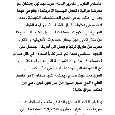
فاستمر الطرفان بتمرير اللعبة. هرب ميخائيل رمضان مع
ممرضة عراقية ؛ تحمل الجنسية الأمريكية ؛ وقع في حبها
بعد ان اعتنت به في احدى المستشفيات الكويتية ، بعد
اصابته في محاولة اغتيال فاشلة ، اثناء زيارته القوات
العراقية في الكويت . فمهدت له سبيل الهرب الى أمريكا
من خلال تعاون بين جهاز المخابرات الأمريكية و الاكراد .
فهرب عن طريق تركيا و وصل الى أمريكا ، ليحصل على
اللجوء السياسي فيها. ثم نشر كتاباً اسماه ( في ظل صدام
) بمساعدة المخابرات الأمريكية التي أمنت له مكانا سريا
مع الممرضة التي تزوجها . ادعى في هذا الكتاب ، ان
العراق بعد موت صدام ، يحكمه شبيه صدام الاخر ؛جاسم
العلي ؛ الذي اصبح مُسيرا من قبل قوى كبرى ، هي من
تحكم العراق حاليا !
و لغياب القائد العسكري الحقيقي فقد تم اسقاط بغداد
سريعاً ، بعد انهيار الجيش و التشكيلات الساندة له في