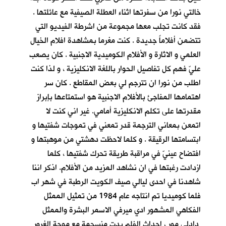
خالتي نورا من سفرتها اثناء العطلة الصيفية مع عائلتها .
فقد كانت تجلب معها مجموعة من اشرطة الفيديو التي
تتضمن أفلاماً جديدة . كنت مغرما بمشاهدة افلام الخيال
العلمي و الاثارة و الأفلام الكوميدية الاجنبية . كان يصعب
عليّ فهم كل تفاصيل الحوار باللغة الانكليزية ، و لذا كنت
اطلب من نورا ان تترجم لي بعض المقاطع . كان سر
اهتمامها المفاجئ بالأفلام الاجنبية هو استمتاعها بإبراز
مقدرتها على تكلم الانكليزية أمامي. غير اني كنت لا
اتمعن بمعاني الترجمة قدر تمعني في تموجات شفتيها و
ابتسامتها الرقيقة . و كلما لاحظت دهشتي من موهبتها و
افتضاح عينيّ في مراقبة طريقة تحرك شفتيها ، كلما
ازدادت رغبتها في ان نشاهد المزيد من الأفلام. اذكر اننا
شاهدنا في احدى ليالي صيف الكويت الرطبة في شهر اب
فلما كوميديا تم انتاجه عام 1984 من تمثيل الممثل
الفكاهي المشهور ادي ميرفي الاسمر البشرة والممثل
دادلي مور ، احداث الفلم بدت منسجمة مع موجة الغرور