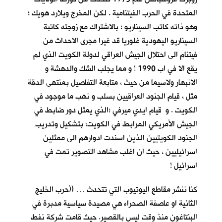
المتحدة في الحرب الفيتنامية . لكن المخرج ويلارد هويك ؛
وهو ذاته كاتب السيناريو ؛ بالاشتراك مع زوجته كاتبة
السيناريو اليهودية غلوريا قد غيرا مجرى الاحداث من
فيتنام الى احتلال الجيش العراقي لدولة الكويت الذي لم
يقع الا في اب 1990 ! و مما يجلب الشك والدهشة و
الانبهار ولاسيما من حيث ، متابعة التفاصيل بمنتهى الدقة
مثل ، قيام الجنود العراقيين بسلب و نهب ما موجود في
الكويت . و قيام ايدي ميرفي ؛الذي يمثل دور ضابط في
الجيش الأمريكي المرابط في الكويت؛ بتشكيل وتدريب
الجنود الكويتيين الذين اسندت ادوارهم الى ممثلين
اسرائيليين ، حيث ان اغلب مشاهد التصوير تمت في
اسرائيل !
كنا ننشر مقاطع اليوتيوب التي تتحدث … ((حرب الخليج
الثانية او عاصفة الصحراء هي مصيدة سياسية مدبرة في
البنتاغون منذ وقت ليس بالقصير. حيث قامت شركة نفط