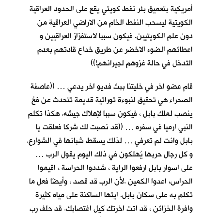
أمريكية بتعميق بئر نفط كويتي يقع على الحدود العراقية
الكويتية ليسحب النفط الخام من الاراضي العراقية من
دون علم الكويتيين. فيكون سببا لاستفزاز العراقيين و
اعطائهم الضوء الاخضر عن طريق خداع قادتهم بعدم
التدخل في حالة غزوهم لجيرانهم!))
قام عضو اخر في خليتنا ببث فديو اخر يدعي … ((عاصفة
الصحراء هي تحقيق لنبوءة توراتية قديمة تتحدث عن فخ
ينصب لملك بابل ، فيكون سببا لإهلاك جيشه. هكذا تكلم
النبي ارميا في سفره … ((قد نصبت لك شركا فعلقت يا
بابل وانت لم تعرفي … لذلك يسقط شبانها في الشوارع.
و كل رجال حربها يُهلكون في ذلك اليوم يقول الرب …
على اسوار بابل ارفعوا الراية ، شددوا الحراسة ، اقيموا
الحراس، اعدوا الكمين .لأن الرب قد قصد ، وأيضًا فعل ما
تكلم به على سكان بابل. ايتها الساكنة على مياه كثيرة
وافرة الخزائن ، قد اتت اخرتك كيل اغتصابك. قد حلف رب