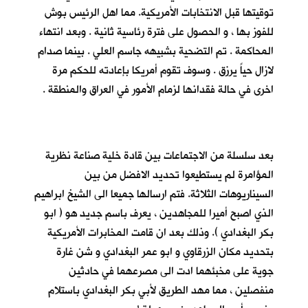
توقيتها قبل الانتخابات الأمريكية. مما اهل الرئيس بوش
للفوز بها ، و الحصول على فترة رئاسية ثانية . وبعد انتهاء
المحاكمة . تم التضحية بشبيهه جاسم العلي . بينما صدام
لازال حياً يرزق . وسوف تقوم أمريكا بإعادته للحكم مرة
اخرى في حالة فقدانها لزمام الأمور في العراق والمنطقة .
بعد سلسلة من الاجتماعات بين قادة خلية صناعة نظرية
المؤامرة لم يستطيعوا تحديد الافضل من بين
السيناريوهات الثلاثة. فتم ارسالها جميعا الى الشيخ ابراهيم
الذي اصبح أميرا للمجاهدين ، يعرف باسم جديد هو ( ابو
بكر البغدادي ). وذلك بعد ان قامت المخابرات الأمريكية
بتحديد مكان الزرقاوي و ابو عمر البغدادي و شن غارة
جوية على مخبئهما ادت الى مصرعهما في حادثين
منفصلين ، مما مهد الطريق لأبي بكر البغدادي باستلام