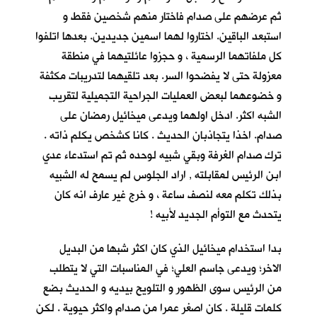
ثم عرضهم على صدام فاختار منهم شخصين فقط و
استبعد الباقين. اختاروا لهما اسمين جديدين. بعدها اتلفوا
كل ملفاتهما الرسمية ، و حجزوا عائلتيهما في منطقة
معزولة حتى لا يفضحوا السر. بعد تلقيهما لتدريبات مكثفة
و خضوعهما لبعض العمليات الجراحية التجميلية لتقريب
الشبه اكثر. ادخل اولهما ويدعى ميخائيل رمضان على
صدام. اخذا يتجاذبان الحديث . كانا كشخص يكلم ذاته .
ترك صدام الغرفة وبقي شبيه لوحده ثم تم استدعاء عدي
ابن الرئيس لمقابلته , اراد الجلوس لم يسمح له الشبيه
بذلك تكلم معه لنصف ساعة ، و خرج غير عارف انه كان
يتحدث مع التوأم الجديد لأبيه !
بدا استخدام ميخائيل الذي كان اكثر شبها من البديل
الاخر؛ ويدعى جاسم العلي؛ في المناسبات التي لا يتطلب
من الرئيس سوى الظهور و التلويح بيديه و الحديث بضع
كلمات قليلة . كان اصغر عمرا من صدام واكثر حيوية . لكن