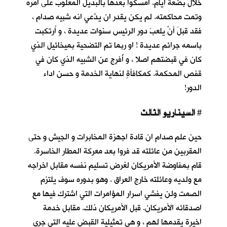
خلال بضعة أيام. أمسكوا بعدها بالبديل المغلوب على أمره
وتمت محاكمته. لم يكن يقدر ان يدَّعي انه شبيه صدام ،
فقد قبلَ أنْ يلعبَ دور الرئيس سنوات عديدة ، و اُرتكبت
باسمه جرائم عديدة ! او ربما تم التضحية بميخائيل الذي
كان في قبضتهم اصلا ، و أُفرِج عن الشبيه الذي كان في
قفص المحكمة. كمكافأةٍ لنهاية الخدمة و حسن اداء
الدور!
السيناريو الثالث
#
حين علم صدام ان قادة اجهزة المخابرات و الجيش و حتى
المقربين من عائلته قد فروا بعد معركة المطار الخاسرة.
قام بمفاوضة الأمريكان لغرض تسليم نفسه مقابل اخراجه
مع ولديه وعائلته خارج العراق . وهو بدوره سوف يلتزم
الصمت ولن يفشي اسرار المؤامرات التي اشترك فيها مع
اصدقائه الأمريكان. قبل الأمريكان ذلك. مقابل خدمة
اخيرة يقدمها لهم ، و هي تمثيلية القبض عليه التي جرى