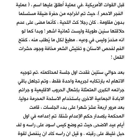
قبل القوات الأمريكية .في عملية اُطلقَ عليها اسم ، ( عملية
الفجر الاحمر ). حيث تم اخراجه من حفرة ضيقة مستسلما
بدون مقاومة . كان رجلا كث اللحية ، كأنما مضى على عدم
حلاقتها سنين طويلة وليست ثمانية اشهر ! وبدا كما لو
انه مخدرٌ وليس في وعيه . مطيعٌ لكل ما يُطلب منه ، كفتح
الفم لفحص الاسنان و تفتيش الشعر مخافة وجود حشرات
القمل !
بعد حوالي سنتين عُقدت اول جلسة لمحاكمته .تم توجيه
الاتهام له بارتكابه لجريمة واحدة فقط ، وتم تجاهل باقي
جرائمه الكبرى المتمثلة بإشعال الحروب الاقليمية و جرائم
الابادة الجماعية الاخرى باستخدام الاسلحة المحرمة دوليا.
بعد مرور اربعةَ عشرَ شهرا على بدء الجلسات ، قامت
المحكمة بإصدار حكم الإعدام شنقا. تم إعدامه في اول
أيام عيد الاضحى حيث تم وضع كيس اسود على راسه و لف
حبل غليظ على رقبته . و قيل ان راسه كاد ان ينفصل لقوة