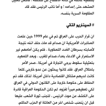
بتصفية عائلته في حالة الافصاح عن شخصه . فاكمل تمثيل
المشهد حتى إعدامه ! و أما نائب الرئيس فقد قاد
المقاومة السرية بنفسه.
السيناريو الثاني
#
ان قرار الحرب على العراق تم في عام 1999 حين علمت
المخابرات الأمريكية ان صدام قد مات حتف انفه نتيجة
لأصابته بسرطان الغدد اللمفاوية . فلم يكن أمامهم غير
الاستمرار في الادعاء بعداء صدام للغرب . وبعد التمهيد
بتمثيلية سقوط برجي التجارة في أمريكا ، صدر الأمر
باحتلال العراق. فقد كانوا يبحثون عن عدو خارجي كلما
كانت لديهم مشاكل اقتصادية داخل أمريكا. لذلك فقد تم
الحفاظ على حكومة خارجة على القانون الدولي في العراق
لكي تعطيهم مبرراً لغزوه. لم تكن الحكومة العراقية قادرة
على الكشف عن موت الرئيس ، لتجنب ثورة الشعب عليها
قبل ان يُنصَب شخص اخر من العائلة او الحزب الحاكم.