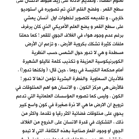
لعلوم الفضاء . وتقديم الادلة على زيف هبوط الانسان على
سطح القمر . وفضح الفلم الذي تم تصويره في استوديو
خارجي ، و تقديمه كتصوير لخطوات اول أنسان يمشي
على سطح القمر و يضع العلم الأمريكي الذي كان يرفرف
برغم عدم وجود هواء في الغلاف الجوي للقمر ! كما حملنا
ملفات كثيرة تشكك بكروية الأرض ، و تزعم ان الأرض
مسطحة و هي لا تدور حول الشمس حسب النظرية
الكوبرنيكوسية المزيفة و تكذيب كلمة غاليلو الشهيرة
أمام محكمة الكنيسة في روما ، حين قال: ( ولكنها تدور!) .
فالأديان السماوية والفطرة البشرية تؤمن انها لا تدور !
فالأرض هي مركز الكون ، و الانسان هو اهم المخلوقات في
الكون . وليس كما تصوره المؤسسات العلمانية التي تدعم
ترويج ان الارض ما هي الا ذرة صغيرة في كون واسع كبير
يحوي على مخلوقات فضائية اكثر رقيا و تقدما. واكثر من
ذلك ، التشكيك في قدرة الانسان على الخروج من الغلاف
الجوي او وجود اقمار صناعية بهذه الكثافة، التي لا تبدو