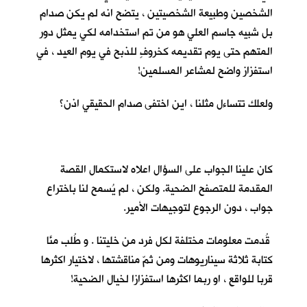
الشخصين وطبيعة الشخصيتين ، يتضح انه لم يكن صدام
بل شبيه جاسم العلي هو من تم استخدامه لكي يمثل دور
المتهم حتى يوم تقديمه كخروفٍ للذبح في يوم العيد ، في
استفزاز واضح لمشاعر المسلمين!
ولعلك تتساءل مثلنا ، اين اختفى صدام الحقيقي اذن؟
كان علينا الجواب على السؤال اعلاه لاستكمال القصة
المقدمة للمتصفح الضحية. ولكن ، لم يُسمح لنا باختراع
جواب ، دون الرجوع لتوجيهات الأمير.
قُدمت معلومات مختلفة لكل فرد من خليتنا . و طُلب منَّا
كتابة ثلاثة سيناريوهات ومن ثمّ مناقشتها ، لاختيار اكثرها
قربا للواقع ، او ربما اكثرها استفزازا لخيال الضحية!