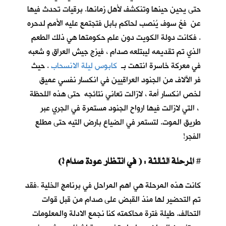
حتى يحين حينها وتنكشف لأهل زمانها. برقيات تحدث فيها
عن فخ سوف يُنصب لحاكم بابل فتجتمع عليه الأمم لدحره
. فكانت دولة الكويت دون علم حكومتها هي ذلك الطعم
الذي تم تقديمه ليبتلعه صدام ، فيزج جيش العراق و شعبه
في معركة خاسرة انتهت بـ
كابوس ليلة الانسحاب
. حيث
فر الآلاف من الجنود العراقيين في انكسار نفسي عميق
لخص انكسار أمة ، لازالت تعاني نتائجه حتى هذه اللحظة
، التي لازالت فيها ارواح الجنود مستمرة في الجري عبر
طريق الموت. لتستمر في الضياع بارض التيه حتى مطلع
الفجر!
المرحلة الثالثة : ( في انتظار عودة صدام !)
#
كانت هذه المرحلة هي اهم المراحل في برنامج الخلية .فقد
تم التحضير لها منذ القبض على صدام من قبل قوات
التحالف. طيلة فترة محاكمته كنا نجمع الادلة والمعلومات