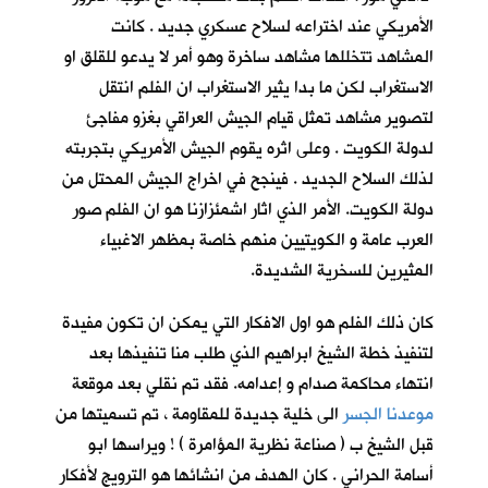
الأمريكي عند اختراعه لسلاح عسكري جديد . كانت
المشاهد تتخللها مشاهد ساخرة وهو أمر لا يدعو للقلق او
الاستغراب لكن ما بدا يثير الاستغراب ان الفلم انتقل
لتصوير مشاهد تمثل قيام الجيش العراقي بغزو مفاجئ
لدولة الكويت . وعلى اثره يقوم الجيش الأمريكي بتجربته
لذلك السلاح الجديد . فينجح في اخراج الجيش المحتل من
دولة الكويت. الأمر الذي اثار اشمئزازنا هو ان الفلم صور
العرب عامة و الكويتيين منهم خاصة بمظهر الاغبياء
المثيرين للسخرية الشديدة.
كان ذلك الفلم هو اول الافكار التي يمكن ان تكون مفيدة
لتنفيذ خطة الشيخ ابراهيم الذي طلب منا تنفيذها بعد
انتهاء محاكمة صدام و إعدامه. فقد تم نقلي بعد موقعة
موعدنا الجسر
الى خلية جديدة للمقاومة ، تم تسميتها من
قبل الشيخ ب ( صناعة نظرية المؤامرة ) ! ويراسها ابو
أسامة الحراني . كان الهدف من انشائها هو الترويج لأفكار