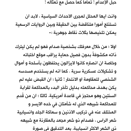
حبل الإعدام ! تماما كما حصل مع تمثاله !
وانت ايها المحلل لمجرى الاحداث السياسية ، لابد ان
تستنتج أمورا متناقضة بين الحقيقة وبين الروايات الرسمية
يمكن تلخيصها بثلاث نقاط جوهرية :-
اولا ؛ من خلال معرفتك بشخصية صدام فهو لم يكن ليترك
ذاته مكشوفةً بدون فصيل حماية يراقب موقع اختبائه
وخاصة ان انصاره كانوا لايزالون يحتفظون بأسلحة و أموال
و تشكيلات عسكرية سرية . كما انه لم يستخدم مسدسه
الشخصي للمقاومة او الانتحار ! ثانيا ؛ ان القبض عليه لم
يكن بهدف محاكمته بدليل تأخر البدء بالمحاكمة لقرابة
السنتين وهو محتجز في قاعدة أمريكية. ثالثا ؛ ان من قُدم
للمحاكمة شبيهه الذي له شأمتان في خده الايسر و
المختلف عنه في تركيب الاذنين و سماكة الجلد وانسيابية
شعر الراس ، فصدام ذو شعر مجعد بالمقارنة مع شبيهه
ذي الشعر الاكثر انسيابية. بعد التدقيق في صورة