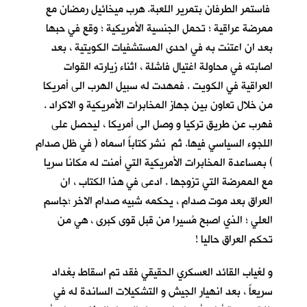
فاستمر الطرفان بتمرير اللعبة. هرب ميخائيل رمضان مع
ممرضة عراقية ؛ تحمل الجنسية الأمريكية ؛ وقع في حبها
بعد ان اعتنت به في احدى المستشفيات الكويتية ، بعد
اصابته في محاولة اغتيال فاشلة ، اثناء زيارته القوات
العراقية في الكويت . فمهدت له سبيل الهرب الى أمريكا
من خلال تعاون بين جهاز المخابرات الأمريكية و الاكراد .
فهرب عن طريق تركيا و وصل الى أمريكا ، ليحصل على
اللجوء السياسي فيها. ثم نشر كتاباً اسماه ( في ظل صدام
) بمساعدة المخابرات الأمريكية التي أمنت له مكانا سريا
مع الممرضة التي تزوجها . ادعى في هذا الكتاب ، ان
العراق بعد موت صدام ، يحكمه شبيه صدام الاخر ؛جاسم
العلي ؛ الذي اصبح مُسيرا من قبل قوى كبرى ، هي من
تحكم العراق حاليا !
و لغياب القائد العسكري الحقيقي فقد تم اسقاط بغداد
سريعاً ، بعد انهيار الجيش و التشكيلات الساندة له في