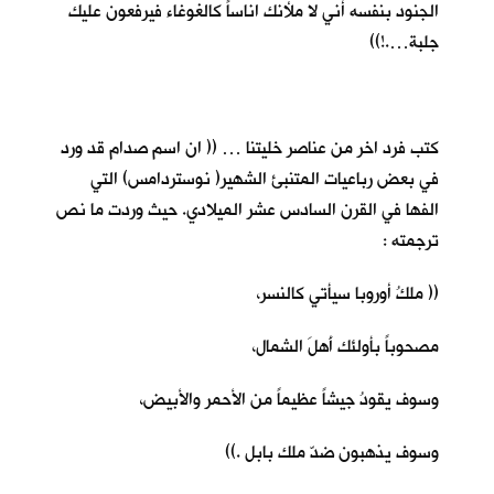
الجنود بنفسه أني لا ملأنك اناساً كالغوغاء فيرفعون عليك
جلبة….!))
كتب فرد اخر من عناصر خليتنا … (( ان اسم صدام قد ورد
في بعض رباعيات المتنبئ الشهير( نوستردامس) التي
الفها في القرن السادس عشر الميلادي. حيث وردت ما نص
ترجمته :
(( ملكُ أوروبا سيأتي كالنسر،
مصحوباً بأولئك أَهلَ الشمال،
وسوف يقودُ جيشاً عظيماً من الأحمر والأبيض،
وسوف يذهبون ضدّ ملك بابل .))