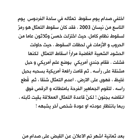
اختفي صدام يوم سقوط تمثاله في ساحة الفردوس يوم
التاسع من نيسان 2003 . فقد كان سقوط التمثال هو رمزٌ
لسقوط نظام كامل. حيث اخُتزلت خمسٌ وثلاثون عاما من
الحروب و الأزمات في لحظات السقوط . حيث حاولت
الحشود الشعبية الغاضبة مراراً اسقاط التمثال لكنها
فشلت . فقام جندي أمريكي بوضع علم أمريكي و حبل
مشنقة على رأسه , ثم قامت رافعة أمريكية بسحبه بحبل
غليظ ، فهوى على الارض . اعدم التمثال شنقا ، ثم قُطع
راسه . لتقوم الجماهير الفرحة بامتطائه و الرقص فوق
انقاضه بجنون ! لكنَّ قاعدة التمثال العملاقة بقيت ثابته .
ربما بانتظار عودته او عودة شخصٍ آخر يشبهه !
بعد ثمانية اشهر تم الاعلان عن القبض على صدام من