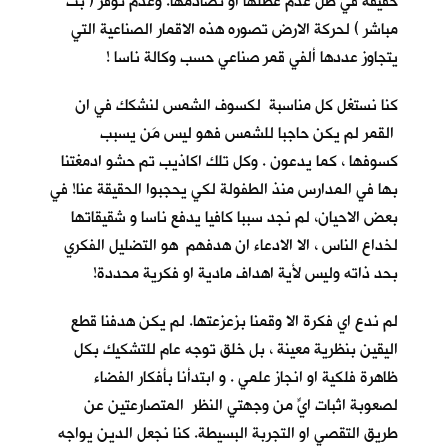
حقيقة في ظل عدم عطلها او تصادمها. وعدم توفر ( بث
مباشر ) لحركة الارض تصوره هذه الاقمار الصناعية التي
يتجاوز عددها ألفي قمر صناعي حسب وكالة ناسا !
كنا نستغل كل مناسبة لكسوف الشمس لنشكك في ان
القمر لم يكن حاجبا للشمس فهو ليس مَن يسبب
كسوفها ، كما يدعون . وكل تلك اكاذيب تم حشو ادمغتنا
بها في المدارس منذ الطفولة لكي يحجبوا الحقيقة عنا! في
بعض الاحيان، لم نجد سببا كافيا يدفع ناسا و شقيقاتها
لخداع الناس ، الا الادعاء ان هدفهم هو التضليل الفكري
بحد ذاته وليس لأية اهداف مادية او فكرية محددة!
لم ندع اي فكرة الا وقمنا بزعزعتها. لم يكن هدفنا قطع
اليقين بنظرية معينة ، بل خلق توجه عام للتشكيك بكل
ظاهرة فلكية او انجاز علمي . و ابتدأنا بأفكار الفضاء
لصعوبة اثبات ايٍّ من وجهتي النظر المتصارعتين عن
طريق التقصي او التجربة البسيطة. كنا نجعل الدين يواجه