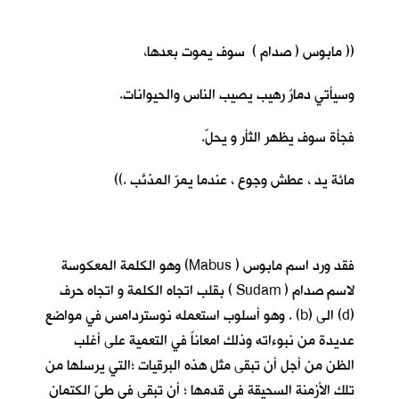
(( مابوس ( صدام ) سوف يموت بعدها،
وسيأتي دمارٌ رهيب يصيب الناس والحيوانات.
فجأة سوف يظهر الثأر و يحلّ.
مائة يد ، عطش وجوع ، عندما يمرّ المذنَّب .))
فقد ورد اسم مابوس ( Mabus) وهو الكلمة المعكوسة
لاسم صدام ( Sudam ) بقلب اتجاه الكلمة و اتجاه حرف
(d) الى (b) . وهو أسلوب استعمله نوستردامس في مواضع
عديدة من نبوءاته وذلك امعاناً في التعمية على أغلب
الظن من أجل أن تبقى مثل هذه البرقيات ؛التي يرسلها من
تلك الأزمنة السحيقة في قدمها ؛ أن تبقى في طيّ الكتمان