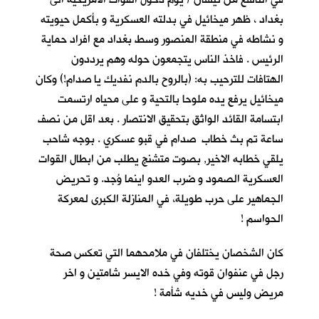
بغداد ، ظهر ميخائيل في بدلته العسكرية و بأكمل حيويته
و نشاطه في منطقة المنصور وسط بغداد مع افراد حماية
الرئيس . فاخذ الناس يتجمعون حوله وهم يرددون
الهتافات للترحيب به: (بالروح بالدم نفديك يا صدام!) وكان
ميخائيل يرفع يده ملوحا بالتحية و على محياه ارتسمت
ابتسامة القائد الواثق بتحقيق الانتصار . بعد اقل من نصف
ساعة تم بث خطاب صدام في قبو عسكري . بوجه شاحب
يلقي خطابه الاخير, بصوت متشنج يطلب من ابطال القوات
العسكرية الصمود و ضرب العدو اينما وُجد. و تحريض
الجماهير على حرب طويلة، في المنازلة الكبرى لمعركة
الحواسم !
كان الشخصان يختلفان في ملامحهما التي تعكس صحة
رجل في عنفوان قوته وفي خده الايسر شامتين و اخر
مريض وليس في خديه شأمة !