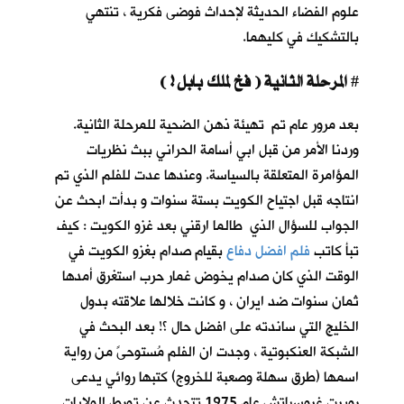
علوم الفضاء الحديثة لإحداث فوضى فكرية ، تنتهي
بالتشكيك في كليهما.
المرحلة الثانية ( فخ لملك بابل ! )
#
بعد مرور عام تم تهيئة ذهن الضحية للمرحلة الثانية.
وردنا الأمر من قبل ابي أسامة الحراني ببث نظريات
المؤامرة المتعلقة بالسياسة. وعندها عدت للفلم الذي تم
انتاجه قبل اجتياح الكويت بستة سنوات و بدأت ابحث عن
الجواب للسؤال الذي طالما ارقني بعد غزو الكويت : كيف
تبأ كاتب
فلم افضل دفاع
بقيام صدام بغزو الكويت في
الوقت الذي كان صدام يخوض غمار حرب استغرق أمدها
ثمان سنوات ضد ايران ، و كانت خلالها علاقته بدول
الخليج التي ساندته على افضل حال ؟! بعد البحث في
الشبكة العنكبوتية ، وجدت ان الفلم مُستوحىً من رواية
اسمها (طرق سهلة وصعبة للخروج) كتبها روائي يدعى
روبرت غروسباتش عام 1975 تتحدث عن تورط الولايات