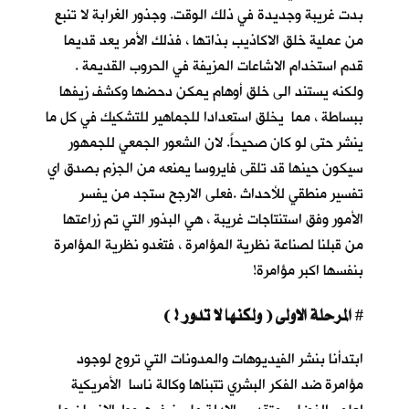
بدت غريبة وجديدة في ذلك الوقت. وجذور الغرابة لا تنبع
من عملية خلق الاكاذيب بذاتها ، فذلك الأمر يعد قديما
قدم استخدام الاشاعات المزيفة في الحروب القديمة .
ولكنه يستند الى خلق أوهام يمكن دحضها وكشف زيفها
ببساطة ، مما يخلق استعدادا للجماهير للتشكيك في كل ما
ينشر حتى لو كان صحيحاً. لان الشعور الجمعي للجمهور
سيكون حينها قد تلقى فايروسا يمنعه من الجزم بصدق اي
تفسير منطقي للأحداث .فعلى الارجح ستجد من يفسر
الأمور وفق استنتاجات غريبة ، هي البذور التي تم زراعتها
من قبلنا لصناعة نظرية المؤامرة ، فتغدو نظرية المؤامرة
بنفسها اكبر مؤامرة!
المرحلة الاولى ( ولكنها لا تدور ! )
#
ابتدأنا بنشر الفيديوهات والمدونات التي تروج لوجود
مؤامرة ضد الفكر البشري تتبناها وكالة ناسا الأمريكية