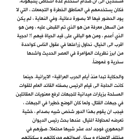
مستندين الى ان صدام استخدم عدة اشخاص يشبهونه.
فكان يستخدمهم في المناطق الخطرة و التجمعات ، التي لا
يود الحضور فيها الا بصورة دعائية. وفي النهاية ، لم يكن
من السهل معرفة من هو الذي تم القبض عليه ، ومن هو
الذي اُعدم ، ومن هو الباقي على قيد الحياة فيهم ؟! احجية
اقرب الى الخيال. نحاول زراعتها في عقول الناس كواحدة
من ابرز نظريات المؤامرة في العصر الحديث واشدها
سخرية و غموضاً.
والحكاية تبدا منذ أيام الحرب العراقية- الايرانية. حينما
كانت الحاجة الى قيام الرئيس بصفته القائد العام للقوات
المسلحة بزيارات ميدانية للجبهات لرفع معنويات المقاتلين
في جبهات القتال. ولما كان الوضع خطيرا في الجبهات ،
فيجب ان يقوم بهذا الدور شخص شبيه بصدام ، خشية
تعرضه لمحاولة اغتيال. عندها بحث رئيس الديوان
الجمهوري فوجد احد عشر شبيها محتملا. صوَّرهم في
مختلف الاوضاع و سجَّل اصواتهم وحركاتهم و سكناتهم