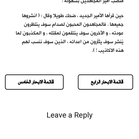
منصب أمير المجاهدين بسهولة !
حين قرأها الأمير الجديد ، ضحك طويلا وقال : ( انشروها
جميعها . فالمجاهدون المحبون لصدام سوف ينتظرون
عودته ، و الآخرون سوف ينتقمون لمقتله ، و المكذبون لما
يُنشر سوف يثأرون من اعدائه ، الذين سوف ننسب لهم
هذه الاكاذيب ! ).
قائمة الابحار الرابع
قائمة الابحار الخامس
Leave a Reply