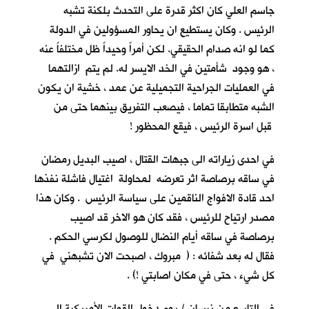
جاسم العلي كان اكثر قدرة على التحدث بلكنة تشبه
الرئيس . وكان يستطيع ان يحاور المسؤولين في الدولة
كما لو انه صدام الحقيقي. لكن أمراً وحيداً ظل مختلفاً عنه
، هو وجود شأمتين في الخد الايسر له. لم يتم ازالتهما
في العمليات الجراحية التجميلية عن عمد ، خشية ان يكون
الشبه متطابقا تماما ، فيصعب التفريق بينهما حتى من
قبل اسرة الرئيس ، فيقع المحظور !
في احدى زياراته الى جبهات القتال ، اصيب البديل رمضان
في ساقه برصاصة اثر تعرضه لمحاولة اغتيال فاشلة نفذها
احد قادة الافواج الناقمين على سياسة الرئيس . وكان هذا
مصدر ارتياح للرئيس ، فقد كان هو الاخر قد اصيب
برصاصة في ساقه أيام النضال للوصول لكرسي الحكم .
فقال له بعد شفائه : ( مبروك ، اصبحت الان تشبهني في
كل شيء ، حتى في مكان اصابتي !) .
في التاسع من نيسان / يوم دخول القوات الأمريكية الى