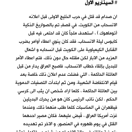
السيناريو الاول
#
ان صدام قد قتل في حرب الخليج الاولى قبل اعلانه
الانسحاب من الكويت. في قصفٍ تم بالصواريخ الذكية
(توماهوك ) ، استهدف ملجأً كان قد احتمى فيه قبل
كابوس ليلة الانسحاب
. فقد كان ينوي اعطاء أوامر بضرب
القنابل الكيمياوية على الكويت قبل انسحابه و اشعال
المزيد من الابار لكن مقتله حال دون ذلك. فتم اعطاء الأمر
للبديل بإلقاء خطاب الانسحاب. فاصبح العراق يدار من قبل
العائلة الحاكمة ، التي فضلت عدم اعلان ذلك خاصة بعد
قيام الانتفاضة الشعبية. ومن ثم ابتدأت التصفيات الدموية
بين العائلة الحاكمة ، كلما اراد شخص ان يثب الى كرسي
الحكم . لكن نائب الرئيس كان هو من يحرك البديلين
فيظهران في المناسبات كلما طلب منهما ذلك. وعندما
غزت أمريكا العراق ، قُبِض عليهما. فكان مصير احدهما
القتل في يوم ظهوره في المنصور. و الاخر تم تهديده