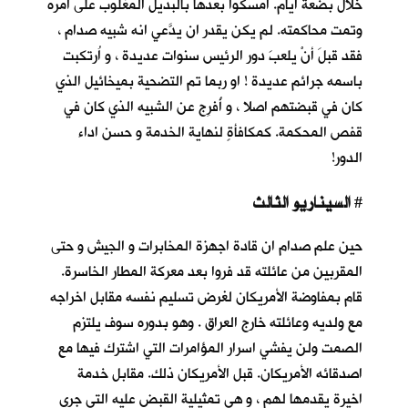
خلال بضعة أيام. أمسكوا بعدها بالبديل المغلوب على أمره
وتمت محاكمته. لم يكن يقدر ان يدَّعي انه شبيه صدام ،
فقد قبلَ أنْ يلعبَ دور الرئيس سنوات عديدة ، و اُرتكبت
باسمه جرائم عديدة ! او ربما تم التضحية بميخائيل الذي
كان في قبضتهم اصلا ، و أُفرِج عن الشبيه الذي كان في
قفص المحكمة. كمكافأةٍ لنهاية الخدمة و حسن اداء
الدور!
السيناريو الثالث
#
حين علم صدام ان قادة اجهزة المخابرات و الجيش و حتى
المقربين من عائلته قد فروا بعد معركة المطار الخاسرة.
قام بمفاوضة الأمريكان لغرض تسليم نفسه مقابل اخراجه
مع ولديه وعائلته خارج العراق . وهو بدوره سوف يلتزم
الصمت ولن يفشي اسرار المؤامرات التي اشترك فيها مع
اصدقائه الأمريكان. قبل الأمريكان ذلك. مقابل خدمة
اخيرة يقدمها لهم ، و هي تمثيلية القبض عليه التي جرى