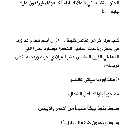
الجنود بنفسه أني لا ملأنك اناساً كالغوغاء فيرفعون عليك
جلبة….!))
كتب فرد اخر من عناصر خليتنا … (( ان اسم صدام قد ورد
في بعض رباعيات المتنبئ الشهير( نوستردامس) التي
الفها في القرن السادس عشر الميلادي. حيث وردت ما نص
ترجمته :
(( ملكُ أوروبا سيأتي كالنسر،
مصحوباً بأولئك أَهلَ الشمال،
وسوف يقودُ جيشاً عظيماً من الأحمر والأبيض،
وسوف يذهبون ضدّ ملك بابل .))