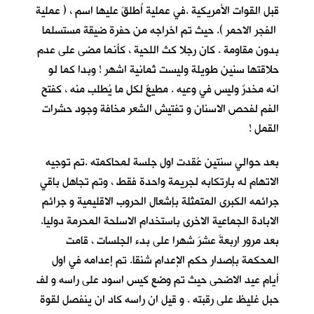
قبل القوات الأمريكية .في عملية اُطلقَ عليها اسم ، ( عملية
الفجر الاحمر ). حيث تم اخراجه من حفرة ضيقة مستسلما
بدون مقاومة . كان رجلا كث اللحية ، كأنما مضى على عدم
حلاقتها سنين طويلة وليست ثمانية اشهر ! وبدا كما لو
انه مخدرٌ وليس في وعيه . مطيعٌ لكل ما يُطلب منه ، كفتح
الفم لفحص الاسنان و تفتيش الشعر مخافة وجود حشرات
القمل !
بعد حوالي سنتين عُقدت اول جلسة لمحاكمته .تم توجيه
الاتهام له بارتكابه لجريمة واحدة فقط ، وتم تجاهل باقي
جرائمه الكبرى المتمثلة بإشعال الحروب الاقليمية و جرائم
الابادة الجماعية الاخرى باستخدام الاسلحة المحرمة دوليا.
بعد مرور اربعةَ عشرَ شهرا على بدء الجلسات ، قامت
المحكمة بإصدار حكم الإعدام شنقا. تم إعدامه في اول
أيام عيد الاضحى حيث تم وضع كيس اسود على راسه و لف
حبل غليظ على رقبته . و قيل ان راسه كاد ان ينفصل لقوة