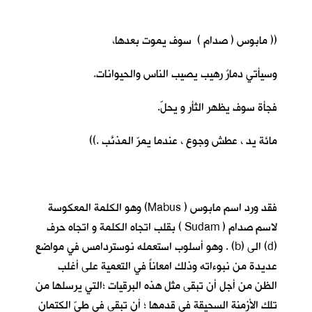
(( مابوس ( صدام ) سوف يموت بعدها،
وسيأتي دمارٌ رهيب يصيب الناس والحيوانات.
فجأة سوف يظهر الثأر و يحلّ.
مائة يد ، عطش وجوع ، عندما يمرّ المذنَّب .))
فقد ورد اسم مابوس ( Mabus) وهو الكلمة المعكوسة
لاسم صدام ( Sudam ) بقلب اتجاه الكلمة و اتجاه حرف
(d) الى (b) . وهو أسلوب استعمله نوستردامس في مواضع
عديدة من نبوءاته وذلك امعاناً في التعمية على أغلب
الظن من أجل أن تبقى مثل هذه البرقيات ؛التي يرسلها من
تلك الأزمنة السحيقة في قدمها ؛ أن تبقى في طيّ الكتمان