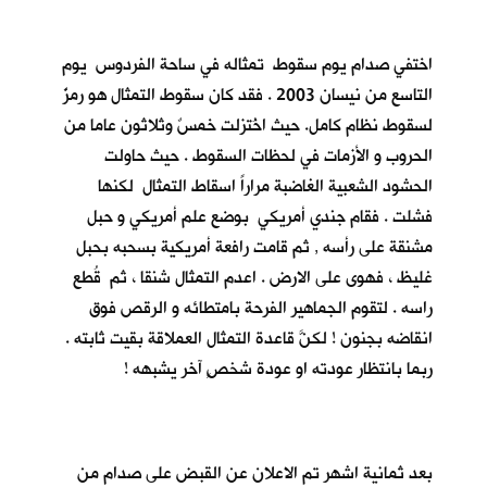
اختفي صدام يوم سقوط تمثاله في ساحة الفردوس يوم
التاسع من نيسان 2003 . فقد كان سقوط التمثال هو رمزٌ
لسقوط نظام كامل. حيث اخُتزلت خمسٌ وثلاثون عاما من
الحروب و الأزمات في لحظات السقوط . حيث حاولت
الحشود الشعبية الغاضبة مراراً اسقاط التمثال لكنها
فشلت . فقام جندي أمريكي بوضع علم أمريكي و حبل
مشنقة على رأسه , ثم قامت رافعة أمريكية بسحبه بحبل
غليظ ، فهوى على الارض . اعدم التمثال شنقا ، ثم قُطع
راسه . لتقوم الجماهير الفرحة بامتطائه و الرقص فوق
انقاضه بجنون ! لكنَّ قاعدة التمثال العملاقة بقيت ثابته .
ربما بانتظار عودته او عودة شخصٍ آخر يشبهه !
بعد ثمانية اشهر تم الاعلان عن القبض على صدام من