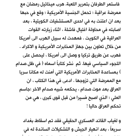
فاستمر الطرفان بتمرير اللعبة. هرب ميخائيل رمضان مع
ممرضة عراقية ؛ تحمل الجنسية الأمريكية ؛ وقع في حبها
بعد ان اعتنت به في احدى المستشفيات الكويتية ، بعد
اصابته في محاولة اغتيال فاشلة ، اثناء زيارته القوات
العراقية في الكويت . فمهدت له سبيل الهرب الى أمريكا
من خلال تعاون بين جهاز المخابرات الأمريكية و الاكراد .
فهرب عن طريق تركيا و وصل الى أمريكا ، ليحصل على
اللجوء السياسي فيها. ثم نشر كتاباً اسماه ( في ظل صدام
) بمساعدة المخابرات الأمريكية التي أمنت له مكانا سريا
مع الممرضة التي تزوجها . ادعى في هذا الكتاب ، ان
العراق بعد موت صدام ، يحكمه شبيه صدام الاخر ؛جاسم
العلي ؛ الذي اصبح مُسيرا من قبل قوى كبرى ، هي من
تحكم العراق حاليا !
و لغياب القائد العسكري الحقيقي فقد تم اسقاط بغداد
سريعاً ، بعد انهيار الجيش و التشكيلات الساندة له في