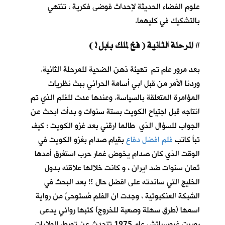
علوم الفضاء الحديثة لإحداث فوضى فكرية ، تنتهي
بالتشكيك في كليهما.
المرحلة الثانية ( فخ لملك بابل ! )
#
بعد مرور عام تم تهيئة ذهن الضحية للمرحلة الثانية.
وردنا الأمر من قبل ابي أسامة الحراني ببث نظريات
المؤامرة المتعلقة بالسياسة. وعندها عدت للفلم الذي تم
انتاجه قبل اجتياح الكويت بستة سنوات و بدأت ابحث عن
الجواب للسؤال الذي طالما ارقني بعد غزو الكويت : كيف
تبأ كاتب
فلم افضل دفاع
بقيام صدام بغزو الكويت في
الوقت الذي كان صدام يخوض غمار حرب استغرق أمدها
ثمان سنوات ضد ايران ، و كانت خلالها علاقته بدول
الخليج التي ساندته على افضل حال ؟! بعد البحث في
الشبكة العنكبوتية ، وجدت ان الفلم مُستوحىً من رواية
اسمها (طرق سهلة وصعبة للخروج) كتبها روائي يدعى
روبرت غروسباتش عام 1975 تتحدث عن تورط الولايات