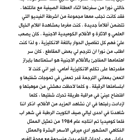
خالتي نورا من سفرتها اثناء العطلة الصيفية مع عائلتها .
فقد كانت تجلب معها مجموعة من اشرطة الفيديو التي
تتضمن أفلاماً جديدة . كنت مغرما بمشاهدة افلام الخيال
العلمي و الاثارة و الأفلام الكوميدية الاجنبية . كان يصعب
عليّ فهم كل تفاصيل الحوار باللغة الانكليزية ، و لذا كنت
اطلب من نورا ان تترجم لي بعض المقاطع . كان سر
اهتمامها المفاجئ بالأفلام الاجنبية هو استمتاعها بإبراز
مقدرتها على تكلم الانكليزية أمامي. غير اني كنت لا
اتمعن بمعاني الترجمة قدر تمعني في تموجات شفتيها و
ابتسامتها الرقيقة . و كلما لاحظت دهشتي من موهبتها و
افتضاح عينيّ في مراقبة طريقة تحرك شفتيها ، كلما
ازدادت رغبتها في ان نشاهد المزيد من الأفلام. اذكر اننا
شاهدنا في احدى ليالي صيف الكويت الرطبة في شهر اب
فلما كوميديا تم انتاجه عام 1984 من تمثيل الممثل
الفكاهي المشهور ادي ميرفي الاسمر البشرة والممثل
دادلي مور ، احداث الفلم بدت منسجمة مع موجة الغرور