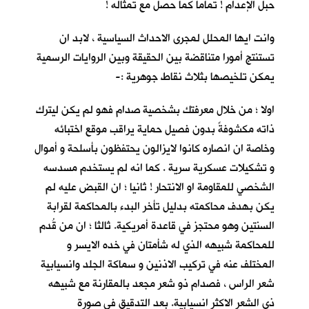
حبل الإعدام ! تماما كما حصل مع تمثاله !
وانت ايها المحلل لمجرى الاحداث السياسية ، لابد ان
تستنتج أمورا متناقضة بين الحقيقة وبين الروايات الرسمية
يمكن تلخيصها بثلاث نقاط جوهرية :-
اولا ؛ من خلال معرفتك بشخصية صدام فهو لم يكن ليترك
ذاته مكشوفةً بدون فصيل حماية يراقب موقع اختبائه
وخاصة ان انصاره كانوا لايزالون يحتفظون بأسلحة و أموال
و تشكيلات عسكرية سرية . كما انه لم يستخدم مسدسه
الشخصي للمقاومة او الانتحار ! ثانيا ؛ ان القبض عليه لم
يكن بهدف محاكمته بدليل تأخر البدء بالمحاكمة لقرابة
السنتين وهو محتجز في قاعدة أمريكية. ثالثا ؛ ان من قُدم
للمحاكمة شبيهه الذي له شأمتان في خده الايسر و
المختلف عنه في تركيب الاذنين و سماكة الجلد وانسيابية
شعر الراس ، فصدام ذو شعر مجعد بالمقارنة مع شبيهه
ذي الشعر الاكثر انسيابية. بعد التدقيق في صورة