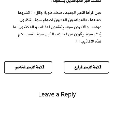
منصب أمير المجاهدين بسهولة !
حين قرأها الأمير الجديد ، ضحك طويلا وقال : ( انشروها
جميعها . فالمجاهدون المحبون لصدام سوف ينتظرون
عودته ، و الآخرون سوف ينتقمون لمقتله ، و المكذبون لما
يُنشر سوف يثأرون من اعدائه ، الذين سوف ننسب لهم
هذه الاكاذيب ! ).
قائمة الابحار الرابع
قائمة الابحار الخامس
Leave a Reply