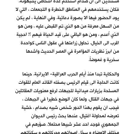
مستندين الى ان صدام استخدم عدة اشخاص يشبهونه.
فكان يستخدمهم في المناطق الخطرة و التجمعات ، التي لا
يود الحضور فيها الا بصورة دعائية. وفي النهاية ، لم يكن
من السهل معرفة من هو الذي تم القبض عليه ، ومن هو
الذي اُعدم ، ومن هو الباقي على قيد الحياة فيهم ؟! احجية
اقرب الى الخيال. نحاول زراعتها في عقول الناس كواحدة
من ابرز نظريات المؤامرة في العصر الحديث واشدها
سخرية و غموضاً.
والحكاية تبدا منذ أيام الحرب العراقية- الايرانية. حينما
كانت الحاجة الى قيام الرئيس بصفته القائد العام للقوات
المسلحة بزيارات ميدانية للجبهات لرفع معنويات المقاتلين
في جبهات القتال. ولما كان الوضع خطيرا في الجبهات ،
فيجب ان يقوم بهذا الدور شخص شبيه بصدام ، خشية
تعرضه لمحاولة اغتيال. عندها بحث رئيس الديوان
الجمهوري فوجد احد عشر شبيها محتملا. صوَّرهم في
مختلف الاوضاع و سجَّل اصواتهم وحركاتهم و سكناتهم