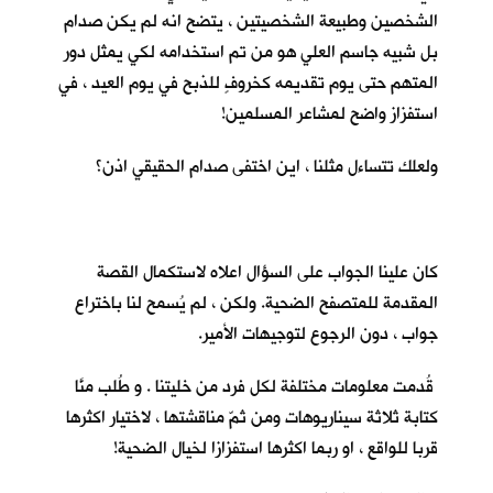
الشخصين وطبيعة الشخصيتين ، يتضح انه لم يكن صدام
بل شبيه جاسم العلي هو من تم استخدامه لكي يمثل دور
المتهم حتى يوم تقديمه كخروفٍ للذبح في يوم العيد ، في
استفزاز واضح لمشاعر المسلمين!
ولعلك تتساءل مثلنا ، اين اختفى صدام الحقيقي اذن؟
كان علينا الجواب على السؤال اعلاه لاستكمال القصة
المقدمة للمتصفح الضحية. ولكن ، لم يُسمح لنا باختراع
جواب ، دون الرجوع لتوجيهات الأمير.
قُدمت معلومات مختلفة لكل فرد من خليتنا . و طُلب منَّا
كتابة ثلاثة سيناريوهات ومن ثمّ مناقشتها ، لاختيار اكثرها
قربا للواقع ، او ربما اكثرها استفزازا لخيال الضحية!