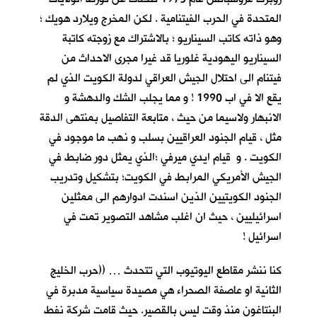
المتحدة في الحرب الفيتنامية . لكن المخرج ويلارد هويك ؛
وهو ذاته كاتب السيناريو ؛ بالاشتراك مع زوجته كاتبة
السيناريو اليهودية غلوريا قد غيرا مجرى الاحداث من
فيتنام الى احتلال الجيش العراقي لدولة الكويت الذي لم
يقع الا في اب 1990 ! و مما يجلب الشك والدهشة و
الانبهار ولاسيما من حيث ، متابعة التفاصيل بمنتهى الدقة
مثل ، قيام الجنود العراقيين بسلب و نهب ما موجود في
الكويت . و قيام ايدي ميرفي ؛الذي يمثل دور ضابط في
الجيش الأمريكي المرابط في الكويت؛ بتشكيل وتدريب
الجنود الكويتيين الذين اسندت ادوارهم الى ممثلين
اسرائيليين ، حيث ان اغلب مشاهد التصوير تمت في
اسرائيل !
كنا ننشر مقاطع اليوتيوب التي تتحدث … ((حرب الخليج
الثانية او عاصفة الصحراء هي مصيدة سياسية مدبرة في
البنتاغون منذ وقت ليس بالقصير. حيث قامت شركة نفط