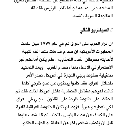
بتصفية عائلته في حالة الافصاح عن شخصه . فاكمل تمثيل
المشهد حتى إعدامه ! و أما نائب الرئيس فقد قاد
المقاومة السرية بنفسه.
السيناريو الثاني
#
ان قرار الحرب على العراق تم في عام 1999 حين علمت
المخابرات الأمريكية ان صدام قد مات حتف انفه نتيجة
لأصابته بسرطان الغدد اللمفاوية . فلم يكن أمامهم غير
الاستمرار في الادعاء بعداء صدام للغرب . وبعد التمهيد
بتمثيلية سقوط برجي التجارة في أمريكا ، صدر الأمر
باحتلال العراق. فقد كانوا يبحثون عن عدو خارجي كلما
كانت لديهم مشاكل اقتصادية داخل أمريكا. لذلك فقد تم
الحفاظ على حكومة خارجة على القانون الدولي في العراق
لكي تعطيهم مبرراً لغزوه. لم تكن الحكومة العراقية قادرة
على الكشف عن موت الرئيس ، لتجنب ثورة الشعب عليها
قبل ان يُنصَب شخص اخر من العائلة او الحزب الحاكم.