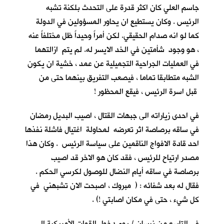
جاسم العلي كان اكثر قدرة على التحدث بلكنة تشبه
الرئيس . وكان يستطيع ان يحاور المسؤولين في الدولة
كما لو انه صدام الحقيقي. لكن أمراً وحيداً ظل مختلفاً عنه
، هو وجود شأمتين في الخد الايسر له. لم يتم ازالتهما
في العمليات الجراحية التجميلية عن عمد ، خشية ان يكون
الشبه متطابقا تماما ، فيصعب التفريق بينهما حتى من
قبل اسرة الرئيس ، فيقع المحظور !
في احدى زياراته الى جبهات القتال ، اصيب البديل رمضان
في ساقه برصاصة اثر تعرضه لمحاولة اغتيال فاشلة نفذها
احد قادة الافواج الناقمين على سياسة الرئيس . وكان هذا
مصدر ارتياح للرئيس ، فقد كان هو الاخر قد اصيب
برصاصة في ساقه أيام النضال للوصول لكرسي الحكم .
فقال له بعد شفائه : ( مبروك ، اصبحت الان تشبهني في
كل شيء ، حتى في مكان اصابتي !) .
في التاسع من نيسان / يوم دخول القوات الأمريكية الى