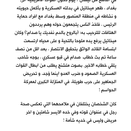
بغداد ، ظهر ميخائيل في بدلته العسكرية و بأكمل حيويته
و نشاطه في منطقة المنصور وسط بغداد مع افراد حماية
الرئيس . فاخذ الناس يتجمعون حوله وهم يرددون
الهتافات للترحيب به: (بالروح بالدم نفديك يا صدام!) وكان
ميخائيل يرفع يده ملوحا بالتحية و على محياه ارتسمت
ابتسامة القائد الواثق بتحقيق الانتصار . بعد اقل من نصف
ساعة تم بث خطاب صدام في قبو عسكري . بوجه شاحب
يلقي خطابه الاخير, بصوت متشنج يطلب من ابطال القوات
العسكرية الصمود و ضرب العدو اينما وُجد. و تحريض
الجماهير على حرب طويلة، في المنازلة الكبرى لمعركة
الحواسم !
كان الشخصان يختلفان في ملامحهما التي تعكس صحة
رجل في عنفوان قوته وفي خده الايسر شامتين و اخر
مريض وليس في خديه شأمة !