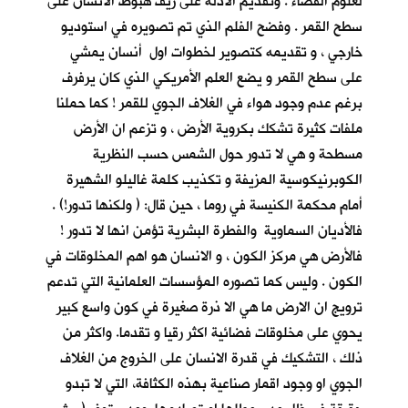
لعلوم الفضاء . وتقديم الادلة على زيف هبوط الانسان على
سطح القمر . وفضح الفلم الذي تم تصويره في استوديو
خارجي ، و تقديمه كتصوير لخطوات اول أنسان يمشي
على سطح القمر و يضع العلم الأمريكي الذي كان يرفرف
برغم عدم وجود هواء في الغلاف الجوي للقمر ! كما حملنا
ملفات كثيرة تشكك بكروية الأرض ، و تزعم ان الأرض
مسطحة و هي لا تدور حول الشمس حسب النظرية
الكوبرنيكوسية المزيفة و تكذيب كلمة غاليلو الشهيرة
أمام محكمة الكنيسة في روما ، حين قال: ( ولكنها تدور!) .
فالأديان السماوية والفطرة البشرية تؤمن انها لا تدور !
فالأرض هي مركز الكون ، و الانسان هو اهم المخلوقات في
الكون . وليس كما تصوره المؤسسات العلمانية التي تدعم
ترويج ان الارض ما هي الا ذرة صغيرة في كون واسع كبير
يحوي على مخلوقات فضائية اكثر رقيا و تقدما. واكثر من
ذلك ، التشكيك في قدرة الانسان على الخروج من الغلاف
الجوي او وجود اقمار صناعية بهذه الكثافة، التي لا تبدو