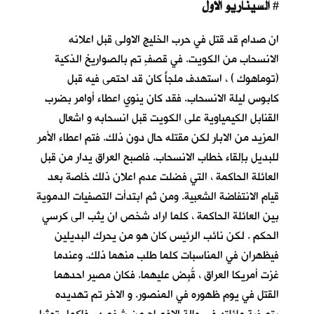
السيناريو الاول
#
ان صدام قد قتل في حرب الخليج الاولى قبل اعلانه
الانسحاب من الكويت. في قصفٍ تم بالصواريخ الذكية
(توماهوك ) ، استهدف ملجأً كان قد احتمى فيه قبل
كابوس ليلة الانسحاب
. فقد كان ينوي اعطاء أوامر بضرب
القنابل الكيمياوية على الكويت قبل انسحابه و اشعال
المزيد من الابار لكن مقتله حال دون ذلك. فتم اعطاء الأمر
للبديل بإلقاء خطاب الانسحاب. فاصبح العراق يدار من قبل
العائلة الحاكمة ، التي فضلت عدم اعلان ذلك خاصة بعد
قيام الانتفاضة الشعبية. ومن ثم ابتدأت التصفيات الدموية
بين العائلة الحاكمة ، كلما اراد شخص ان يثب الى كرسي
الحكم . لكن نائب الرئيس كان هو من يحرك البديلين
فيظهران في المناسبات كلما طلب منهما ذلك. وعندما
غزت أمريكا العراق ، قُبِض عليهما. فكان مصير احدهما
القتل في يوم ظهوره في المنصور. و الاخر تم تهديده