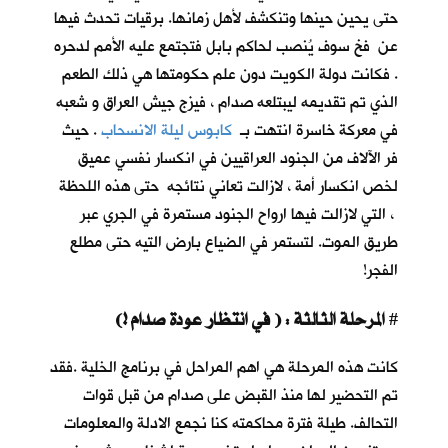
حتى يحين حينها وتنكشف لأهل زمانها. برقيات تحدث فيها
عن فخ سوف يُنصب لحاكم بابل فتجتمع عليه الأمم لدحره
. فكانت دولة الكويت دون علم حكومتها هي ذلك الطعم
الذي تم تقديمه ليبتلعه صدام ، فيزج جيش العراق و شعبه
في معركة خاسرة انتهت بـ
كابوس ليلة الانسحاب
. حيث
فر الآلاف من الجنود العراقيين في انكسار نفسي عميق
لخص انكسار أمة ، لازالت تعاني نتائجه حتى هذه اللحظة
، التي لازالت فيها ارواح الجنود مستمرة في الجري عبر
طريق الموت. لتستمر في الضياع بارض التيه حتى مطلع
الفجر!
المرحلة الثالثة : ( في انتظار عودة صدام !)
#
كانت هذه المرحلة هي اهم المراحل في برنامج الخلية .فقد
تم التحضير لها منذ القبض على صدام من قبل قوات
التحالف. طيلة فترة محاكمته كنا نجمع الادلة والمعلومات