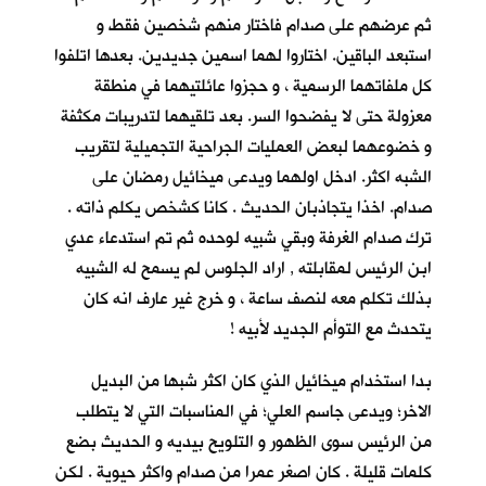
ثم عرضهم على صدام فاختار منهم شخصين فقط و
استبعد الباقين. اختاروا لهما اسمين جديدين. بعدها اتلفوا
كل ملفاتهما الرسمية ، و حجزوا عائلتيهما في منطقة
معزولة حتى لا يفضحوا السر. بعد تلقيهما لتدريبات مكثفة
و خضوعهما لبعض العمليات الجراحية التجميلية لتقريب
الشبه اكثر. ادخل اولهما ويدعى ميخائيل رمضان على
صدام. اخذا يتجاذبان الحديث . كانا كشخص يكلم ذاته .
ترك صدام الغرفة وبقي شبيه لوحده ثم تم استدعاء عدي
ابن الرئيس لمقابلته , اراد الجلوس لم يسمح له الشبيه
بذلك تكلم معه لنصف ساعة ، و خرج غير عارف انه كان
يتحدث مع التوأم الجديد لأبيه !
بدا استخدام ميخائيل الذي كان اكثر شبها من البديل
الاخر؛ ويدعى جاسم العلي؛ في المناسبات التي لا يتطلب
من الرئيس سوى الظهور و التلويح بيديه و الحديث بضع
كلمات قليلة . كان اصغر عمرا من صدام واكثر حيوية . لكن