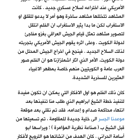
الأمريكي عند اختراعه لسلاح عسكري جديد . كانت
المشاهد تتخللها مشاهد ساخرة وهو أمر لا يدعو للقلق او
الاستغراب لكن ما بدا يثير الاستغراب ان الفلم انتقل
لتصوير مشاهد تمثل قيام الجيش العراقي بغزو مفاجئ
لدولة الكويت . وعلى اثره يقوم الجيش الأمريكي بتجربته
لذلك السلاح الجديد . فينجح في اخراج الجيش المحتل من
دولة الكويت. الأمر الذي اثار اشمئزازنا هو ان الفلم صور
العرب عامة و الكويتيين منهم خاصة بمظهر الاغبياء
المثيرين للسخرية الشديدة.
كان ذلك الفلم هو اول الافكار التي يمكن ان تكون مفيدة
لتنفيذ خطة الشيخ ابراهيم الذي طلب منا تنفيذها بعد
انتهاء محاكمة صدام و إعدامه. فقد تم نقلي بعد موقعة
موعدنا الجسر
الى خلية جديدة للمقاومة ، تم تسميتها من
قبل الشيخ ب ( صناعة نظرية المؤامرة ) ! ويراسها ابو
أسامة الحراني . كان الهدف من انشائها هو الترويج لأفكار