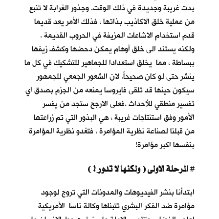
بدت غريبة وجديدة في ذلك الوقت. وجذور الغرابة لا تنبع
من عملية خلق الاكاذيب بذاتها ، فذلك الأمر يعد قديما
قدم استخدام الاشاعات المزيفة في الحروب القديمة .
ولكنه يستند الى خلق أوهام يمكن دحضها وكشف زيفها
ببساطة ، مما يخلق استعدادا للجماهير للتشكيك في كل ما
ينشر حتى لو كان صحيحاً. لان الشعور الجمعي للجمهور
سيكون حينها قد تلقى فايروسا يمنعه من الجزم بصدق اي
تفسير منطقي للأحداث .فعلى الارجح ستجد من يفسر
الأمور وفق استنتاجات غريبة ، هي البذور التي تم زراعتها
من قبلنا لصناعة نظرية المؤامرة ، فتغدو نظرية المؤامرة
بنفسها اكبر مؤامرة!
المرحلة الاولى ( ولكنها لا تدور ! )
#
ابتدأنا بنشر الفيديوهات والمدونات التي تروج لوجود
مؤامرة ضد الفكر البشري تتبناها وكالة ناسا الأمريكية