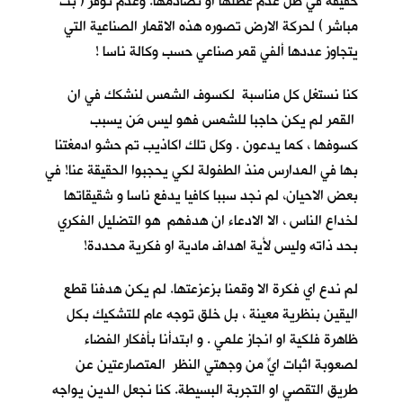
حقيقة في ظل عدم عطلها او تصادمها. وعدم توفر ( بث
مباشر ) لحركة الارض تصوره هذه الاقمار الصناعية التي
يتجاوز عددها ألفي قمر صناعي حسب وكالة ناسا !
كنا نستغل كل مناسبة لكسوف الشمس لنشكك في ان
القمر لم يكن حاجبا للشمس فهو ليس مَن يسبب
كسوفها ، كما يدعون . وكل تلك اكاذيب تم حشو ادمغتنا
بها في المدارس منذ الطفولة لكي يحجبوا الحقيقة عنا! في
بعض الاحيان، لم نجد سببا كافيا يدفع ناسا و شقيقاتها
لخداع الناس ، الا الادعاء ان هدفهم هو التضليل الفكري
بحد ذاته وليس لأية اهداف مادية او فكرية محددة!
لم ندع اي فكرة الا وقمنا بزعزعتها. لم يكن هدفنا قطع
اليقين بنظرية معينة ، بل خلق توجه عام للتشكيك بكل
ظاهرة فلكية او انجاز علمي . و ابتدأنا بأفكار الفضاء
لصعوبة اثبات ايٍّ من وجهتي النظر المتصارعتين عن
طريق التقصي او التجربة البسيطة. كنا نجعل الدين يواجه