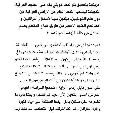
أمريكية بتعميق بئر نفط كويتي يقع على الحدود العراقية
الكويتية ليسحب النفط الخام من الاراضي العراقية من
دون علم الكويتيين. فيكون سببا لاستفزاز العراقيين و
اعطائهم الضوء الاخضر عن طريق خداع قادتهم بعدم
التدخل في حالة غزوهم لجيرانهم!))
قام عضو اخر في خليتنا ببث فديو اخر يدعي … ((عاصفة
الصحراء هي تحقيق لنبوءة توراتية قديمة تتحدث عن فخ
ينصب لملك بابل ، فيكون سببا لإهلاك جيشه. هكذا تكلم
النبي ارميا في سفره … ((قد نصبت لك شركا فعلقت يا
بابل وانت لم تعرفي … لذلك يسقط شبانها في الشوارع.
و كل رجال حربها يُهلكون في ذلك اليوم يقول الرب …
على اسوار بابل ارفعوا الراية ، شددوا الحراسة ، اقيموا
الحراس، اعدوا الكمين .لأن الرب قد قصد ، وأيضًا فعل ما
تكلم به على سكان بابل. ايتها الساكنة على مياه كثيرة
وافرة الخزائن ، قد اتت اخرتك كيل اغتصابك. قد حلف رب