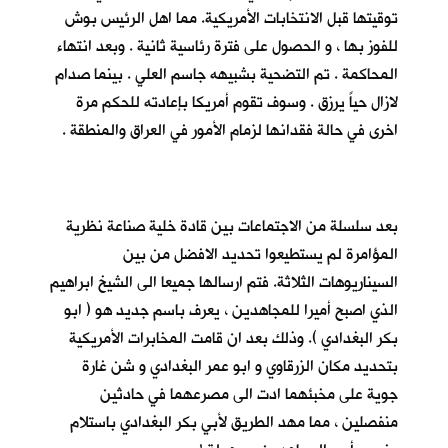
توقيتها قبل الانتخابات الأمريكية. مما اهل الرئيس بوش
للفوز بها ، و الحصول على فترة رئاسية ثانية . وبعد انتهاء
المحاكمة . تم التضحية بشبيهه جاسم العلي . بينما صدام
لازال حياً يرزق . وسوف تقوم أمريكا بإعادته للحكم مرة
اخرى في حالة فقدانها لزمام الأمور في العراق والمنطقة .
بعد سلسلة من الاجتماعات بين قادة خلية صناعة نظرية
المؤامرة لم يستطيعوا تحديد الافضل من بين
السيناريوهات الثلاثة. فتم ارسالها جميعا الى الشيخ ابراهيم
الذي اصبح أميرا للمجاهدين ، يعرف باسم جديد هو ( ابو
بكر البغدادي ). وذلك بعد ان قامت المخابرات الأمريكية
بتحديد مكان الزرقاوي و ابو عمر البغدادي و شن غارة
جوية على مخبئهما ادت الى مصرعهما في حادثين
منفصلين ، مما مهد الطريق لأبي بكر البغدادي باستلام