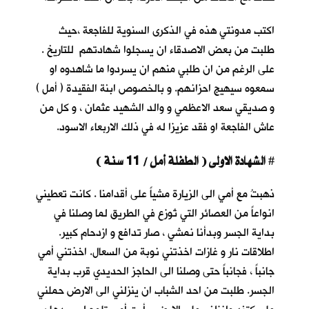
اكتب مدونتي هذه في الذكرى السنوية للفاجعة ،حيث
طلبت من بعض الاصدقاء ان يسجلوا شهادتهم للتاريخ .
على الرغم من ان طلبي منهم ان يسردوا ما شاهدوه او
سمعوه سيهيج احزانهم. و بالخصوص ابنة الفقيدة ( أمل )
و صديقي سعد الاعظمي و والد الشهيد عثمان ، و كل من
عاش الفاجعة او فقد عزيزا له في ذلك الاربعاء الاسود.
الشهادة الاولى ( الطفلة أمل / 11 سنة )
#
ذهبتُ مع أمي الى الزيارة مشياً على أقدامنا . كانت تعطيني
انواعاً من العصائر التي تُوزع في الطريق لما وصلنا في
بداية الجسر وبدأنا نمشي ، صار تدافع و ازدحام كبير.
اطلاقات نار و غازات اخذتني نوبة من السعال. اخذتني أمي
جانباً ، فجانباً حتى وصلنا الى الحاجز الحديدي قرب بداية
الجسر. طلبت من احد الشباب ان ينزلني الى الارض حملني