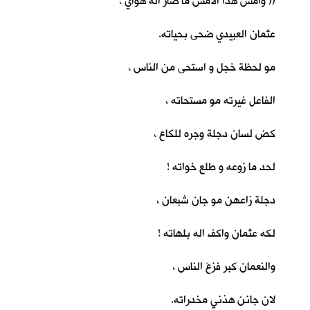
(( وأمس هذا الأمس ما صار اله هواي ،
عثمان العبيدي ضحى بحياته.
مو لحظة خجل و استحى من الناس ،
الفاعل غيرته مو مستحاته ،
كض لسان دجلة وجره للكاع ،
لحد ما زوعه و طلع خواته !
دجلة زاعهن مو جان شبعان ،
لكه عثمان واكف اله بلهاته !
والنعمان كبر فزعَ الناس ،
لان جانن هذني مخدراته.