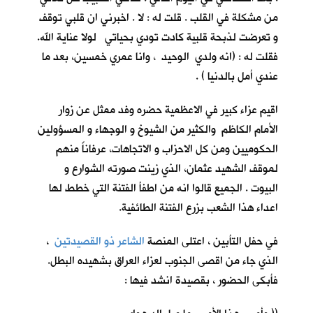
من مشكلة في القلب . قلت له : لا . اخبرني ان قلبي توقف
و تعرضت لذبحة قلبية كادت تودي بحياتي لولا عناية الله.
فقلت له : (انه ولدي الوحيد ، وانا عمري خمسين، بعد ما
عندي أمل بالدنيا ) .
اقيم عزاء كبير في الاعظمية حضره وفد ممثل عن زوار
الأمام الكاظم والكثير من الشيوخ و الوجهاء و المسؤولين
الحكوميين ومن كل الاحزاب و الاتجاهات، عرفاناً منهم
لموقف الشهيد عثمان، الذي زينت صورته الشوارع و
البيوت . الجميع قالوا انه من اطفأ الفتنة التي خطط لها
اعداء هذا الشعب بزرع الفتنة الطائفية.
في حفل التأبين ، اعتلى المنصة
الشاعر ذو القصيدتين
،
الذي جاء من اقصى الجنوب لعزاء العراق بشهيده البطل.
فأبكى الحضور ، بقصيدة انشد فيها :