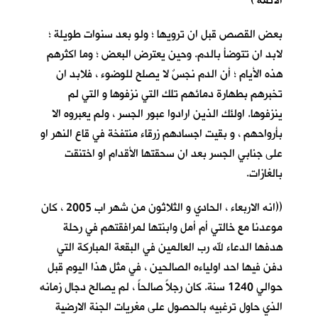
الائمة )
بعض القصص قبل ان ترويها ؛ ولو بعد سنوات طويلة ؛
لابد ان تتوضأ بالدم. وحين يعترض البعض ؛ وما اكثرهم
هذه الأيام ؛ أن الدم نجسٌ لا يصلح للوضوء ، فلابد ان
تخبرهم بطهارة دمائهم تلك التي نزفوها و التي لم
ينزفوها. اولئك الذين ارادوا عبور الجسر ، ولم يعبروه الا
بأرواحهم ، و بقيت اجسادهم زرقاء منتفخة في قاع النهر او
على جنابي الجسر بعد ان سحقتها الأقدام او اختنقت
بالغازات.
((انه الاربعاء ، الحادي و الثلاثون من شهر اب 2005 ، كان
موعدنا مع خالتي أم أمل وابنتها لمرافقتهم في رحلة
هدفها الدعاء لله رب العالمين في البقعة المباركة التي
دفن فيها احد اولياءه الصالحين ، في مثل هذا اليوم قبل
حوالي 1240 سنة. كان رجلاً صالحاً ، لم يصالح دجال زمانه
الذي حاول ترغبيه بالحصول على مغريات الجنة الارضية