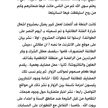
يعلم سوى الله كم من الناس ماتت فيها ضمائرهم وكم
من روحٍ استيقظت فيها انسانيتها.
كانت الخطة قد أُكملتْ لعمل كبير يعجِّل بمشروع اشعال
شرارة الفتنة الطائفية و تم تسميته بـ (يوم النصر على
الطوائف). ارسلوا لنا خطوات المشروع : اولا ؛ نشر بيان
على موقع على الانترنت ما نصه ( ان مقاتلي «جيش
الطائفة المنصورة» قاموا «بقصف معقل الشرك و وكر
المرتدين من الرافضة في منطقة الكاظمية بقذائف
الهاون والكاتيوشا). ثانيا ؛ عمل مضايف وهمية ، يقدم
فيها طعام مسموم لمواكب الزوار. ثم يتم نسب تلك
المضايف للطائفة السنية. ثالثا ؛ اشاعة وجود انتحاريين
يلبسون احزمة ناسفة بين الزوار و نشر ذلك في مواقع
التواصل. رابعا ؛ نشر اخبار متضاربة حول وجود هجمات
انتقامية من قبل الشيعة ضد مناطق السنة و اعتداء على
بيوت الله . خامسا ؛ التفاعل مع التطورات على الحسابات