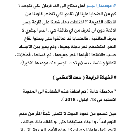
#
موعدنا_الجسر
(هل نحتاج الى الف قربان لكي نتوحد ؟
كم من الضحايا علينا ان نقدم لكي تتطهر قلوبنا من
الاحقاد القديمة ؟! اختلطت دماء شعبنا على قارعة جسر
الائمة دون ان تُعرف من اي طائفة هي . الدم البشري لا
يعرف الطائفية . فالضحايا قد تعانقوا حتى وصلوا لقاع
النهر. احتضنهم نهر دجلة جميعا ، ولم يميز بين الاجساد
حسب طائفتها ! قَبِلها النهر جميعها ، ثم غسلها ، فَطَهُرَتْ ،
لتطفوَ و تنساب بسلام تحت الجسر عند موعدها الاخير!).
الشهادة الرابعة ( سعد الاعظمي )
#
* ملاحظة هامة ( تم اضافة هذه الشهادة الى المدونة
الاصلية في 18، ايلول ، 2018 ).
حين تصحو من غفوة الموت لا تتمنى شيئاً اكثر من عدم
النوم ابداً ، و البقاء مستيقظا حتى لو كلفك ذلك حياتك .
لتروي كيف ولماذا حصلت كل هذه الأمور المريعة التي لا