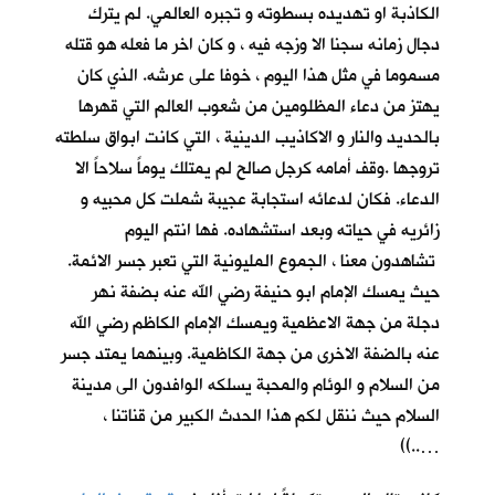
الكاذبة او تهديده بسطوته و تجبره العالمي. لم يترك
دجال زمانه سجنا الا وزجه فيه ، و كان اخر ما فعله هو قتله
مسموما في مثل هذا اليوم ، خوفا على عرشه. الذي كان
يهتز من دعاء المظلومين من شعوب العالم التي قهرها
بالحديد والنار و الاكاذيب الدينية ، التي كانت ابواق سلطته
تروجها .وقف أمامه كرجل صالح لم يمتلك يوماً سلاحاً الا
الدعاء. فكان لدعائه استجابة عجيبة شملت كل محبيه و
زائريه في حياته وبعد استشهاده. فها انتم اليوم
تشاهدون معنا ، الجموع المليونية التي تعبر جسر الائمة.
حيث يمسك الإمام ابو حنيفة رضي الله عنه بضفة نهر
دجلة من جهة الاعظمية ويمسك الإمام الكاظم رضي الله
عنه بالضفة الاخرى من جهة الكاظمية. وبينهما يمتد جسر
من السلام و الوئام والمحبة يسلكه الوافدون الى مدينة
السلام حيث ننقل لكم هذا الحدث الكبير من قناتنا ،
…..))