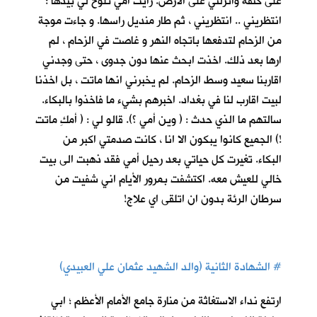
على كتفه وانزلني على الارض. رأيت أمي تلوح لي بيدها :
انتظريني .. انتظريني ، ثم طار منديل راسها. و جاءت موجة
من الزحام لتدفعها باتجاه النهر و غاصت في الزحام ، لم
ارها بعد ذلك. اخذت ابحث عنها دون جدوى ، حتى وجدني
اقاربنا سعيد وسط الزحام. لم يخبرني انها ماتت ، بل اخذنا
لبيت اقارب لنا في بغداد. اخبرهم بشيء ما فاخذوا بالبكاء.
سالتهم ما الذي حدث : ( وين أمي ؟). قالو لي : ( أمكِ ماتت
!) الجميع كانوا يبكون الا انا ، كانت صدمتي اكبر من
البكاء. تغيرت كل حياتي بعد رحيل أمي فقد ذهبت الى بيت
خالي للعيش معه. اكتشفت بمرور الأيام اني شفيت من
سرطان الرئة بدون ان اتلقى اي علاج!
#
الشهادة الثانية (والد الشهيد عثمان علي العبيدي)
ارتفع نداء الاستغاثة من منارة جامع الأمام الأعظم ؛ ابي