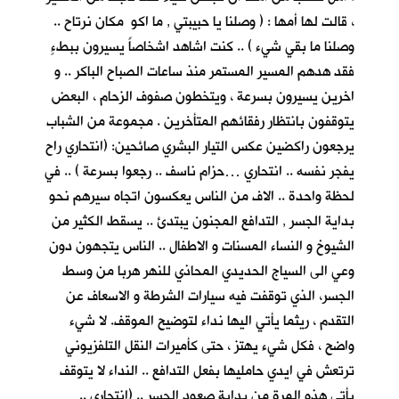
، قالت لها أمها : ( وصلنا يا حبيبتي , ما اكو مكان نرتاح ..
وصلنا ما بقي شيء ) .. كنت اشاهد اشخاصاً يسيرون ببطءٍ
فقد هدهم المسير المستمر منذ ساعات الصباح الباكر .. و
اخرين يسيرون بسرعة ، ويتخطون صفوف الزحام ، البعض
يتوقفون بانتظار رفقائهم المتأخرين . مجموعة من الشباب
يرجعون راكضين عكس التيار البشري صائحين: (انتحاري راح
يفجر نفسه .. انتحاري …حزام ناسف .. رجعوا بسرعة ) .. في
لحظة واحدة .. الاف من الناس يعكسون اتجاه سيرهم نحو
بداية الجسر , التدافع المجنون يبتدئ .. يسقط الكثير من
الشيوخ و النساء المسنات و الاطفال .. الناس يتجهون دون
وعي الى السياج الحديدي المحاذي للنهر هربا من وسط
الجسر، الذي توقفت فيه سيارات الشرطة و الاسعاف عن
التقدم ، ريثما يأتي اليها نداء لتوضيح الموقف. لا شيء
واضح ، فكل شيء يهتز ، حتى كأميرات النقل التلفزيوني
ترتعش في ايدي حامليها بفعل التدافع .. النداء لا يتوقف
يأتي هذه المرة من بداية صعود الجسر .. (انتحاري ..