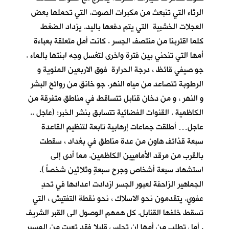
الرثاء التي تنبعث من مكبرات الصوت. التي تحملها بعض
العجلات الخشبية التي يتم دفعها باليد. يزداد الضغط
كلما اقتربنا من منتصف الجسر . كانت أمل متعلقة بعباءة
أمها التي تنحني بين فترة واخرى لتغسل وجه ابنتها بالماء .
جو صيفي قائظ ، درجة الحرارة فوق الاربعين المئوية و
الرطوبة تتصاعد من مياه النهر. جو خانق من روائح البشر
و النهر ، و من دخان قنابل تتساقط في مناطق متفرقة من
الكاظمية . القنوات الفضائية تتسابق بنشر الخبر: (عاجل ..
عاجل… أطلقت جماعات إرهابية تابعة لتنظيم القاعدة
سبعة قذائف هاون من عدة مناطق في بغداد ، سقطت
بالقرب من مرقد الأماميين الكاظمين. مما أدى إلى
استشهاد سبعة أشخاص وجرح سبعةٍ وثلاثين شخصاً ).
الجماهير الزاحفة لعبور الجسر ازدادت اعدادها في تحدٍ
عفوي. يتقدمون نحو الاسلاك ، نحو نقطة التفتيش ، التي
تسقط خلفها القنابل. كل همهم الوصول الى القبر الشريف
. أمل تطلب من أمها ان تجلس قليلا فقد تعبت من المسير