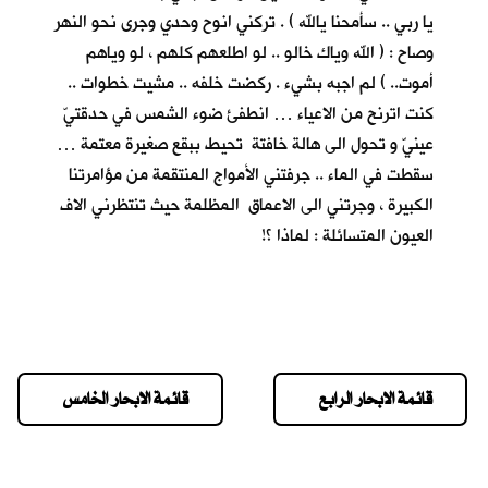
يا ربي .. سأمحنا يالله ) . تركني انوح وحدي وجرى نحو النهر
وصاح : ( الله وياك خالو .. لو اطلعهم كلهم ، لو وياهم
أموت.. ) لم اجبه بشيء . ركضت خلفه .. مشيت خطوات ..
كنت اترنح من الاعياء … انطفئ ضوء الشمس في حدقتيّ
عينيّ و تحول الى هالة خافتة تحيط ببقع صغيرة معتمة …
سقطت في الماء .. جرفتني الأمواج المنتقمة من مؤامرتنا
الكبيرة ، وجرتني الى الاعماق المظلمة حيث تنتظرني الاف
العيون المتسائلة : لماذا ؟!
قائمة الابحار الرابع
قائمة الابحار الخامس