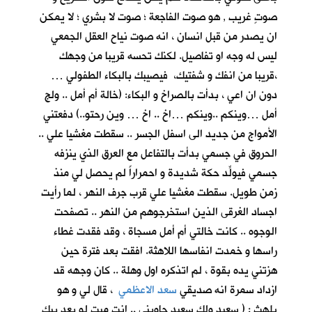
صوتٍ غريب , هو صوت الفاجعة ؛ صوت لا بشري ؛ لا يمكن
ان يصدر من قبل انسان ، انه صوت نياح العقل الجمعي
ليس له وجه او تفاصيل. لكنك تحسه قريبا من وجهك
،قريبا من انفك و شفتيك، فيصيبك بالبكاء الطفولي …
دون ان اعي ، بدأت بالصراخ و البكاء: (خالة أم أمل .. ولج
أمل …وينكم ..وينكم …اخ .. اخ … وين رحتو..) دفعتني
الأمواج من جديد الى اسفل الجسر .. سقطت مغشيا علي ..
الحروق في جسمي بدأت بالتفاعل مع العرق الذي ينزفه
جسمي فيولِّد حكة شديدة و احمراراً لم يحصل لي منذ
زمن طويل. سقطت مغشيا علي قرب جرف النهر ، لما رأيت
اجساد الغرقى الذين استخرجوهم من النهر .. تصفحت
الوجوه .. كانت خالتي أم أمل مسجاة ، وقد فقدت غطاء
راسها و خمدت انفاسها اللاهثة. افقت بعد فترة حين
هزتني يده بقوة ، لم اتذكره اول وهلة .. كان وجهه قد
ازداد سمرة انه صديقي
سعد الاعظمي
، قال لي و هو
يلهث : ( سعيد ولك سعيد جاوبني .. انت ميت لو بعد بيك