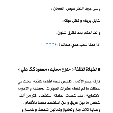
وعلى جرف النهر هوس النعمان ،
شايل بريقه و تفتل عباته.
وانت احكم بعد نفترق شلون ،
اذا عدنا شعب هذي صفاته ! ))
* * *
الشهادة الثالثة ( مدون محايد : مسعود كاكا علي )
#
كارثة جسر الأئمة ، تلخص قصة اشاعة كاذبة فعلت في
لحظات ما لم تفعله عشرات السيارات المفخخة و الاحزمة
الانتحارية . فقد شهدت الحادثة استشهاد اكثر من ألف
شخصٍ ما بين غريق و من استشهد دهسا بالأقدام .
واصابة ثلاث مِئةٍ وثمانيةٍ وثمانين شخصاً. و خمسةٍ و