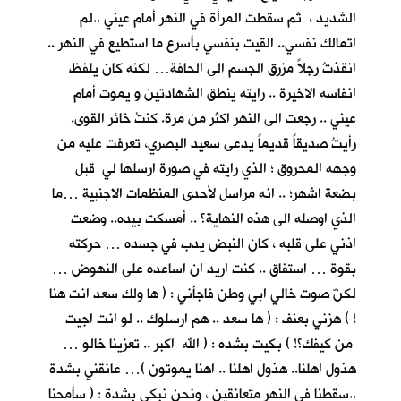
الشديد ، ثم سقطت المرأة في النهر أمام عيني ..لم
اتمالك نفسي.. القيت بنفسي بأسرع ما استطيع في النهر ..
انقذتُ رجلاً مزرق الجسم الى الحافة… لكنه كان يلفظ
انفاسه الاخيرة .. رايته ينطق الشهادتين و يموت أمام
عيني .. رجعت الى النهر اكثر من مرة. كنتُ خائر القوى.
رأيتُ صديقاً قديماً يدعى سعيد البصري، تعرفت عليه من
وجهه المحروق ؛ الذي رايته في صورة ارسلها لي قبل
بضعة اشهر؛ .. انه مراسل لأحدى المنظمات الاجنبية …ما
الذي اوصله الى هذه النهاية؟ .. أمسكت بيده.. وضعت
اذني على قلبه ، كان النبض يدب في جسده … حركته
بقوة … استفاق .. كنت اريد ان اساعده على النهوض …
لكنّ صوت خالي ابي وطن فاجأني : ( ها ولك سعد انت هنا
! ) هزني بعنف : ( ها سعد .. هم ارسلوك .. لو انت اجيت
من كيفك؟! ) بكيت بشده : ( الله اكبر .. تعزينا خالو …
هذول اهلنا.. هذول اهلنا .. اهنا يموتون )… عانقني بشدة
..سقطنا في النهر متعانقين ، ونحن نبكي بشدة : ( سأمحنا