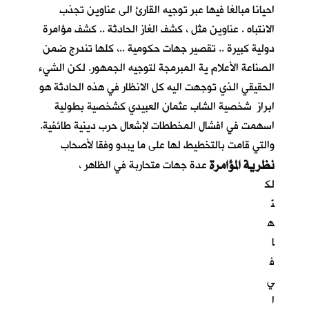
احيانا مبالغا فيها عبر توجيه القارئ الى عناوين تجذب
الانتباه . عناوين مثل ، كشف الغاز الحادثة .. كشف مؤامرة
دولية كبيرة .. تقصير جهات حكومية ..، كلها تندرج ضمن
الصناعة الأعلام ية المبرمجة لتوجيه الجمهور. لكن الشيء
الحقيقي الذي توجهت اليه كل الانظار في هذه الحادثة هو
ابراز شخصية الشاب عثمان العبيدي كشخصية بطولية
اسهمت في افشال المخططات لإشعال حرب دينية طائفية.
والتي قامت بالتخطيط لها على ما يبدو وفقا لأصحاب
نظرية المؤامرة
عدة جهات متحاربة في الظاهر ،
لك
نّ
ه
ا
ف
ي
ا