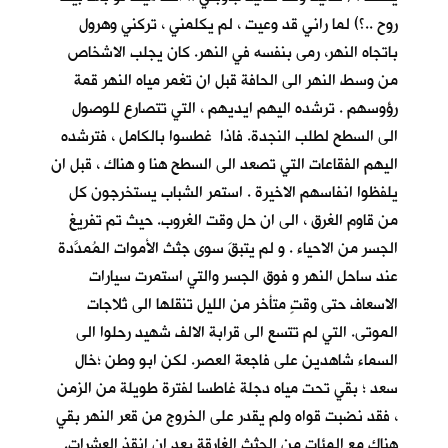
روح ..؟) لما راني قد وعيت ، لم يكلمني ، تركني وهرول
باتجاه النهر، رمى بنفسه في النهر. كان يجلب الاشخاص
من وسط النهر الى الحافة قبل ان تغمر مياه النهر قمة
رؤوسهم . ترشده اليهم ايديهم ، التي تتصارع للوصول
الى السطح لطلب النجدة. فاذا غطسوا بالكامل ، فترشده
اليهم الفقاعات التي تصعد الى السطح هنا و هناك ، قبل ان
يلفظوا انفاسهم الاخيرة . استمر الشباب يستخرجون كل
من قاوم الغرق ، الى ان حل وقت الغروب. حيث تم تفريغ
الجسر من الاحياء . و لم يتبقَ سوى جثث الأموات المُمدَّدة
عند ساحل النهر و فوق الجسر والتي استمرت سيارات
الاسعاف حتى وقتٍ متأخر من الليل تنقلها الى ثلاجات
الموتى. التي لم تتسع الى قرابة الالف شهيد رحلوا الى
السماء شاهدين على فاجعة العصر. لكن ابو وطن ؛خال
سعد ؛ بقي تحت مياه دجلة غاطسا لفترة طويلة من الزمن
، فقد نضبت قواه ولم يقدر على الخروج من قعر النهر بقي
هناك مع المئات من الجثث الغارقة بعد ان انقذ العشرات.