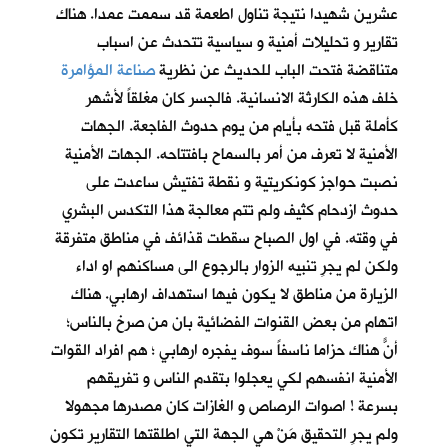
عشرين شهيدا نتيجة تناول اطعمة قد سممت عمدا. هناك
تقارير و تحليلات أمنية و سياسية تتحدث عن اسباب
متناقضة فتحت الباب للحديث عن نظرية
صناعة المؤامرة
خلف هذه الكارثة الانسانية. فالجسر كان مغلقاً لأشهر
كأملة قبل فتحه بأيام من يوم حدوث الفاجعة. الجهات
الأمنية لا تعرف من أمر بالسماح بافتتاحه. الجهات الأمنية
نصبت حواجز كونكريتية و نقطة تفتيش ساعدت على
حدوث ازدحام كثيف ولم تتم معالجة هذا التكدس البشري
في وقته. في اول الصباح سقطت قذائف في مناطق متفرقة
ولكن لم يجرِ تنبيه الزوار بالرجوع الى مساكنهم او اداء
الزيارة من مناطق لا يكون فيها استهداف ارهابي. هناك
اتهام من بعض القنوات الفضائية بان من صرخ بالناس؛
أنّ هناك حزاماً ناسفاً سوف يفجره ارهابي ؛ هم افراد القوات
الأمنية انفسهم لكي يعجلوا بتقدم الناس و تفريقهم
بسرعة ! اصوات الرصاص و الغازات كان مصدرها مجهولا
ولم يجرِ التحقيق مَنْ هي الجهة التي اطلقتها التقارير تكون