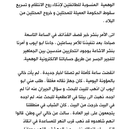
الوهمية المنسوبة للطائفتين لإذكاء روح الانتقام و تسريع
سقوط الحكومة العميلة للمحتلين و خروج المحتلين من
البلاد .
اتى الأمر بنشر خبر قصف القذائف في الساعة التاسعة
صباحا. بعد تنفيذنا للأمر بساعتين ، جاءنا ابو ايوب و أمرنا
بنشر الاشاعة بوجود انتحاريين مندسين بين الجماهير
لتفجير الجسر عن طريق حساباتنا الالكترونية الوهمية.
انقضت ساعة كأملة لم تصلنا اخبار جديدة . لم يأتِ خالي
بالمؤونة اليومية ، كان جهاز نقاله مغلقاً . طلب مني ابو
ايوب ان اذهب للبيت للبحث، و سؤال الجيران عنه اذا لم
اجده. ذهبت الى بيتنا في الاعظمية للبحث عنه. لم اجده
في البيت خرجت من البيت , كان الشباب في منطقتنا
يتجمعون على غير العادة . سالت عن خالي ابي وطن. قالوا
انهم شاهدوه قد ذهب قرب النهر للمساعدة في انقاذ