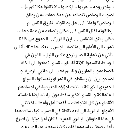
سيفجر روحه .. اهربوا .. اركضوا .. لا تقفوا مكانكم ..) ..
اصوات الرصاص تتصاعد من عدة جهات ..من يطلق
الرصاص؟ ولماذا !… هل يطلقونه لتفريق الناس أم
يطلقونه لقتل الناس ؟… دخان يتصاعد من عدة جهات ..
دخان يخنق الانفاس … اين الفرار؟… الجموع من خلفنا
تهرب الى الأمام الى منتصف الجسر… بعكسها هناك أُناس
تأتي من نهاية الجسر ترجع عكس التيار .. الذين في
الوسط انقسموا ثلاثة أقسام .. قسم اندفعوا الى الخلف
فاصطدموا بالهاربين و قسم ذهب الى جانبي الرصيف و
اصبحوا بين ان يسقطوا في النهر او يتمسكوا بالسياج
الحديدي الذي كانت تنبت اجزاؤه الحديدية في اجسادهم
المتهالكة و القسم الاخير سقط دون ارادته ارضا فداسته
الأقدام من كل الاتجاهات .. فُقدتْ أمل وأمها .. اخذتني
الأمواج البشرية الى ابعد نقطة في الجسر .. كيف ساجدهما
في هذا الطوفان البشري المميت ؟ كان أمرا عبثيا ان اصرخ
بأعلى صوتي باسمهما فلم يكن يُسمع سوى الصريخ و