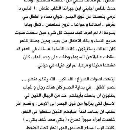
الناس . لم اتمالك نفسي من الدهشة سالتهم : وماذا
حدث للناس اجابني ابن جيراننا الشاب عثمان : ( الناس دا
ترمي بنفسها من فوق الجسر.. هواي نساء و اطفال حي
يغرقو .. أمهاتنا و خواتنا .. نروح نطلعهن .. تعال ويانا
بسرعة !). لم اعرف كيف نسيت كل شيءٍ حين سمعت صوت
صريخ النساء و بكاء الاطفال من بعيد. وحين وصلنا للنهر
كان المئات يستغيثون ، كانت النساء المسنات في العمر قد
سقطت عباءاتهن السوداء وطفت على وجه الماء . كان
مشهدا مخيفا و مرعبا. لم ارى مثيله في حياتي.
ارتفعت اصوات الصراخ : الله اكبر .. الله ينتقم منهم …
تصم الافاق .. في بداية الجسر كان هناك رجال و شباب
يطلبون ان يمسك بأرجلهم احد من الرجال الذين في
الاسفل لكي ينزلوا من فوق الجسر الى الارض ، و قسم اخر
يطلب ان يساعد احداً احبابهم الذين سقطوا في النهر.
شاهدت أمرأه عجوزاً تصرخ : ( بنتي محد شاف بنتي .. )
.كانت قرب السياج الحديدي الذي انهار تحت الضغط