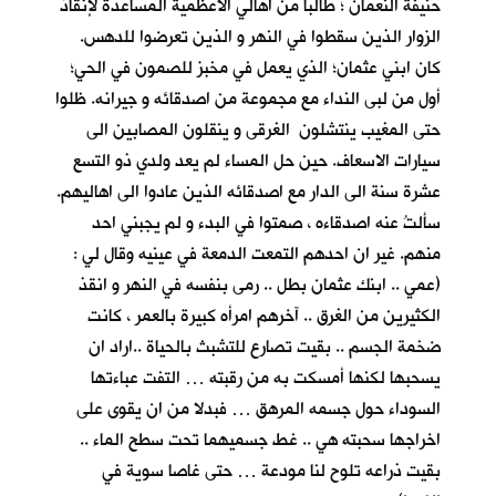
حنيفة النعمان ؛ طالبا من اهالي الاعظمية المساعدة لإنقاذ
الزوار الذين سقطوا في النهر و الذين تعرضوا للدهس.
كان ابني عثمان؛ الذي يعمل في مخبز للصمون في الحي؛
أول من لبى النداء مع مجموعة من اصدقائه و جيرانه. ظلوا
حتى المغيب ينتشلون الغرقى و ينقلون المصابين الى
سيارات الاسعاف. حين حل المساء لم يعد ولدي ذو التسع
عشرة سنة الى الدار مع اصدقائه الذين عادوا الى اهاليهم.
سألتُ عنه اصدقاءه ، صمتوا في البدء و لم يجبني احد
منهم. غير ان احدهم التمعت الدمعة في عينيه وقال لي :
(عمي .. ابنك عثمان بطل .. رمى بنفسه في النهر و انقذ
الكثيرين من الغرق .. آخرهم امرأه كبيرة بالعمر ، كانت
ضخمة الجسم .. بقيت تصارع للتشبث بالحياة ..اراد ان
يسحبها لكنها أمسكت به من رقبته … التفت عباءتها
السوداء حول جسمه المرهق … فبدلا من ان يقوى على
اخراجها سحبته هي .. غط جسميهما تحت سطح الماء ..
بقيت ذراعه تلوح لنا مودعة … حتى غاصا سوية في