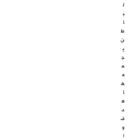
ل
ب
ا
ط
ن
ي
ج
م
ع
ه
ا
ه
د
ف
و
ا