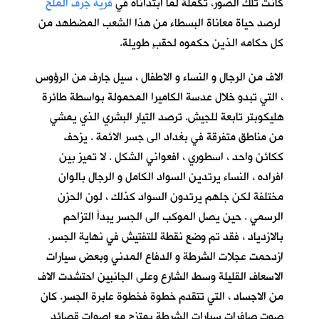
كانت تلك الصور، تكملةً لما ابتدأناه في
قرية جرف الملح
لرصد حياة معاناة البسطاء من هذا الشعب المضطهد من
كل حكامه الذين حكموه لحقبٍ طويلة.
الاف من الرجال و النساء و الاطفال ، سيل جارف من الرؤوس
، التي تبدو خلال عدسة الكاميرا المحمولة بواسطة طائرة
هليكوبتر تابعة للجيش. ترصد التيار البشري الذي يمشي
من مناطق متفرقة في بغداد الى جسر الائمة . يزحف
ككائن واحد ، اسطوري ، افعواني الشكل . لا تميز بين
افراده ، النساء يرتدين السواد الكامل و الرجال بالوان
مختلفة لكن جلهم يرتدون السواد كذلك ، لون الحزن
الرسمي . حين يصل الموكب الى الجسر يبدأ التزاحم
بالازدياد ، فقد تم وضع نقطة للتفتيش في نهاية الجسر.
ازدحمت عجلات الشرطة و الدفاع المدني وبعض سيارات
الاسعاف القليلة وسط الشارع وعلى الجانبين احتشدت الاف
من الاجساد ، التي تتقدم خطوة فخطوة عابرة الجسر. كان
صوت صافرات سيارات الشرطة يمتزج مع اصوات قصائد