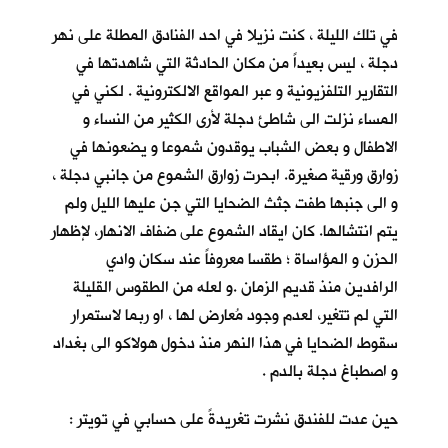
في تلك الليلة ، كنت نزيلا في احد الفنادق المطلة على نهر
دجلة ، ليس بعيداً من مكان الحادثة التي شاهدتها في
التقارير التلفزيونية و عبر المواقع الالكترونية . لكني في
المساء نزلت الى شاطئ دجلة لأرى الكثير من النساء و
الاطفال و بعض الشباب يوقدون شموعا و يضعونها في
زوارق ورقية صغيرة. ابحرت زوارق الشموع من جانبي دجلة ،
و الى جنبها طفت جثث الضحايا التي جن عليها الليل ولم
يتم انتشالها. كان ايقاد الشموع على ضفاف الانهار، لإظهار
الحزن و المؤاساة ؛ طقسا معروفاً عند سكان وادي
الرافدين منذ قديم الزمان .و لعله من الطقوس القليلة
التي لم تتغير، لعدم وجود مُعارض لها ، او ربما لاستمرار
سقوط الضحايا في هذا النهر منذ دخول هولاكو الى بغداد
و اصطباغ دجلة بالدم .
حين عدت للفندق نشرت تغريدةً على حسابي في تويتر :