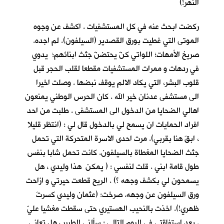
النهر!)
ركضت ابحث عنه في كل المستشفيات . اكشف عن وجوه
الموتى التي غطيت بورق القصدير (السيلفون). لم اجده.
صريخ الأمهات؛ اللواتي كنّ يحتضنّ جثث ابنائهم؛ يدوي
في ردهات و ممرات المستشفيات مقطعا لقلب الحجر قبل
قلوب البشر، التي يكاد الالم يوقف نبضها . وصلت اخيرا
الى مستشفى عدنان خير الله . كان الحرس الوطني يمنعون
اهالي الضحايا من الدخول الى المستشفى . طلبت من احد
افراد الحمايات ان يسمح لي بالدخول قال لي : (انتظر قليلا
، ابقَ هنا بقربي). مرت احدى الاسرة المتحركة التي تحمل
جثث الضحايا المغطاة بالسيلفون. كانت تحمل شابا بنفس
طول قامة ابني . قلت لنفسي : ( يمكن هذا وليدي ، هل
يسمحون لي بكشف وجهه ؟) . الريح قطعت حيرتي و ازاحت
ورق السيلفون عن وجهه. صرخت: (عثمان وليدي كسرتَ
ظهري!). اخذت بالنحيب الهستيري حتى سقطت مغشيا عليّ
. بعد استفاقتي في اليوم التالي : سألني الطبيب هل تعاني