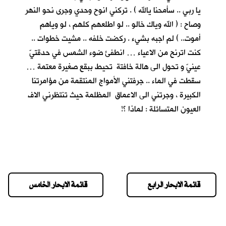
يا ربي .. سأمحنا يالله ) . تركني انوح وحدي وجرى نحو النهر
وصاح : ( الله وياك خالو .. لو اطلعهم كلهم ، لو وياهم
أموت.. ) لم اجبه بشيء . ركضت خلفه .. مشيت خطوات ..
كنت اترنح من الاعياء … انطفئ ضوء الشمس في حدقتيّ
عينيّ و تحول الى هالة خافتة تحيط ببقع صغيرة معتمة …
سقطت في الماء .. جرفتني الأمواج المنتقمة من مؤامرتنا
الكبيرة ، وجرتني الى الاعماق المظلمة حيث تنتظرني الاف
العيون المتسائلة : لماذا ؟!
قائمة الابحار الرابع
قائمة الابحار الخامس