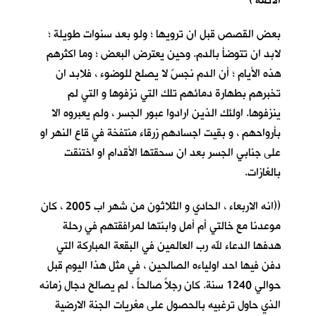
الائمة )
بعض القصص قبل ان ترويها ؛ ولو بعد سنوات طويلة ؛
لابد ان تتوضأ بالدم. وحين يعترض البعض ؛ وما اكثرهم
هذه الأيام ؛ أن الدم نجسٌ لا يصلح للوضوء ، فلابد ان
تخبرهم بطهارة دمائهم تلك التي نزفوها و التي لم
ينزفوها. اولئك الذين ارادوا عبور الجسر ، ولم يعبروه الا
بأرواحهم ، و بقيت اجسادهم زرقاء منتفخة في قاع النهر او
على جنابي الجسر بعد ان سحقتها الأقدام او اختنقت
بالغازات.
((انه الاربعاء ، الحادي و الثلاثون من شهر اب 2005 ، كان
موعدنا مع خالتي أم أمل وابنتها لمرافقتهم في رحلة
هدفها الدعاء لله رب العالمين في البقعة المباركة التي
دفن فيها احد اولياءه الصالحين ، في مثل هذا اليوم قبل
حوالي 1240 سنة. كان رجلاً صالحاً ، لم يصالح دجال زمانه
الذي حاول ترغبيه بالحصول على مغريات الجنة الارضية