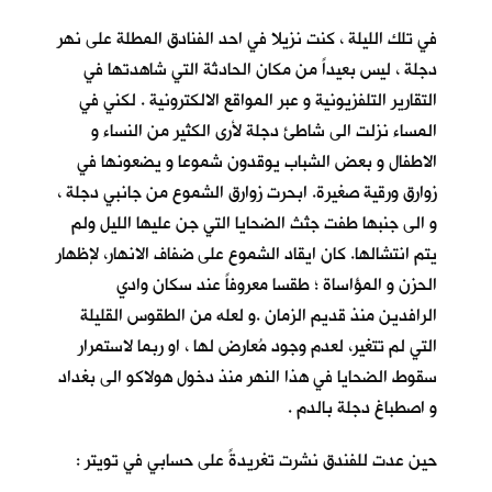
في تلك الليلة ، كنت نزيلا في احد الفنادق المطلة على نهر
دجلة ، ليس بعيداً من مكان الحادثة التي شاهدتها في
التقارير التلفزيونية و عبر المواقع الالكترونية . لكني في
المساء نزلت الى شاطئ دجلة لأرى الكثير من النساء و
الاطفال و بعض الشباب يوقدون شموعا و يضعونها في
زوارق ورقية صغيرة. ابحرت زوارق الشموع من جانبي دجلة ،
و الى جنبها طفت جثث الضحايا التي جن عليها الليل ولم
يتم انتشالها. كان ايقاد الشموع على ضفاف الانهار، لإظهار
الحزن و المؤاساة ؛ طقسا معروفاً عند سكان وادي
الرافدين منذ قديم الزمان .و لعله من الطقوس القليلة
التي لم تتغير، لعدم وجود مُعارض لها ، او ربما لاستمرار
سقوط الضحايا في هذا النهر منذ دخول هولاكو الى بغداد
و اصطباغ دجلة بالدم .
حين عدت للفندق نشرت تغريدةً على حسابي في تويتر :