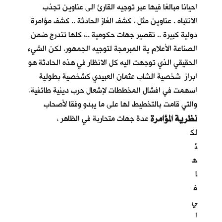
احيانا مبالغا فيها عبر توجيه القارئ الى عناوين تجذب
الانتباه . عناوين مثل ، كشف الغاز الحادثة .. كشف مؤامرة
دولية كبيرة .. تقصير جهات حكومية ..، كلها تندرج ضمن
الصناعة الأعلام ية المبرمجة لتوجيه الجمهور. لكن الشيء
الحقيقي الذي توجهت اليه كل الانظار في هذه الحادثة هو
ابراز شخصية الشاب عثمان العبيدي كشخصية بطولية
اسهمت في افشال المخططات لإشعال حرب دينية طائفية.
والتي قامت بالتخطيط لها على ما يبدو وفقا لأصحاب
نظرية المؤامرة
عدة جهات متحاربة في الظاهر ،
لك
نّ
ه
ا
ف
ي
ا