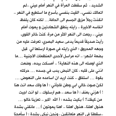
الشديد ، ثم سقطت المرأة في النهر أمام عيني ..لم
اتمالك نفسي.. القيت بنفسي بأسرع ما استطيع في النهر ..
انقذتُ رجلاً مزرق الجسم الى الحافة… لكنه كان يلفظ
انفاسه الاخيرة .. رايته ينطق الشهادتين و يموت أمام
عيني .. رجعت الى النهر اكثر من مرة. كنتُ خائر القوى.
رأيتُ صديقاً قديماً يدعى سعيد البصري، تعرفت عليه من
وجهه المحروق ؛ الذي رايته في صورة ارسلها لي قبل
بضعة اشهر؛ .. انه مراسل لأحدى المنظمات الاجنبية …ما
الذي اوصله الى هذه النهاية؟ .. أمسكت بيده.. وضعت
اذني على قلبه ، كان النبض يدب في جسده … حركته
بقوة … استفاق .. كنت اريد ان اساعده على النهوض …
لكنّ صوت خالي ابي وطن فاجأني : ( ها ولك سعد انت هنا
! ) هزني بعنف : ( ها سعد .. هم ارسلوك .. لو انت اجيت
من كيفك؟! ) بكيت بشده : ( الله اكبر .. تعزينا خالو …
هذول اهلنا.. هذول اهلنا .. اهنا يموتون )… عانقني بشدة
..سقطنا في النهر متعانقين ، ونحن نبكي بشدة : ( سأمحنا