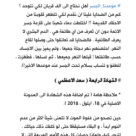
#
موعدنا_الجسر
(هل نحتاج الى الف قربان لكي نتوحد ؟
كم من الضحايا علينا ان نقدم لكي تتطهر قلوبنا من
الاحقاد القديمة ؟! اختلطت دماء شعبنا على قارعة جسر
الائمة دون ان تُعرف من اي طائفة هي . الدم البشري لا
يعرف الطائفية . فالضحايا قد تعانقوا حتى وصلوا لقاع
النهر. احتضنهم نهر دجلة جميعا ، ولم يميز بين الاجساد
حسب طائفتها ! قَبِلها النهر جميعها ، ثم غسلها ، فَطَهُرَتْ ،
لتطفوَ و تنساب بسلام تحت الجسر عند موعدها الاخير!).
الشهادة الرابعة ( سعد الاعظمي )
#
* ملاحظة هامة ( تم اضافة هذه الشهادة الى المدونة
الاصلية في 18، ايلول ، 2018 ).
حين تصحو من غفوة الموت لا تتمنى شيئاً اكثر من عدم
النوم ابداً ، و البقاء مستيقظا حتى لو كلفك ذلك حياتك .
لتروي كيف ولماذا حصلت كل هذه الأمور المريعة التي لا