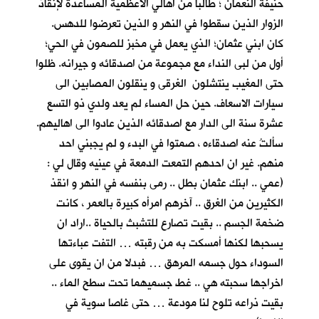
حنيفة النعمان ؛ طالبا من اهالي الاعظمية المساعدة لإنقاذ
الزوار الذين سقطوا في النهر و الذين تعرضوا للدهس.
كان ابني عثمان؛ الذي يعمل في مخبز للصمون في الحي؛
أول من لبى النداء مع مجموعة من اصدقائه و جيرانه. ظلوا
حتى المغيب ينتشلون الغرقى و ينقلون المصابين الى
سيارات الاسعاف. حين حل المساء لم يعد ولدي ذو التسع
عشرة سنة الى الدار مع اصدقائه الذين عادوا الى اهاليهم.
سألتُ عنه اصدقاءه ، صمتوا في البدء و لم يجبني احد
منهم. غير ان احدهم التمعت الدمعة في عينيه وقال لي :
(عمي .. ابنك عثمان بطل .. رمى بنفسه في النهر و انقذ
الكثيرين من الغرق .. آخرهم امرأه كبيرة بالعمر ، كانت
ضخمة الجسم .. بقيت تصارع للتشبث بالحياة ..اراد ان
يسحبها لكنها أمسكت به من رقبته … التفت عباءتها
السوداء حول جسمه المرهق … فبدلا من ان يقوى على
اخراجها سحبته هي .. غط جسميهما تحت سطح الماء ..
بقيت ذراعه تلوح لنا مودعة … حتى غاصا سوية في