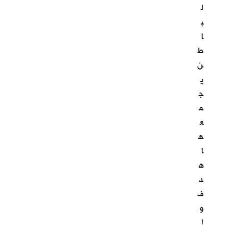
ل
ب
ا
ط
ن
ي
ج
م
ع
ه
ا
ه
د
ف
و
ا