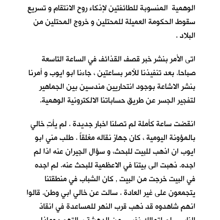
الوهمية المنسوبة للطائفتين لإذكاء روح الانتقام و تسريع
سقوط الحكومة العميلة للمحتلين و خروج المحتلين من
البلاد .
اتى الأمر بنشر خبر قصف القذائف في الساعة التاسعة
صباحا. بعد تنفيذنا للأمر بساعتين ، جاءنا ابو ايوب و أمرنا
بنشر الاشاعة بوجود انتحاريين مندسين بين الجماهير
لتفجير الجسر عن طريق حساباتنا الالكترونية الوهمية.
انقضت ساعة كأملة لم تصلنا اخبار جديدة . لم يأتِ خالي
بالمؤونة اليومية ، كان جهاز نقاله مغلقاً . طلب مني ابو
ايوب ان اذهب للبيت للبحث، و سؤال الجيران عنه اذا لم
اجده. ذهبت الى بيتنا في الاعظمية للبحث عنه. لم اجده
في البيت خرجت من البيت , كان الشباب في منطقتنا
يتجمعون على غير العادة . سالت عن خالي ابي وطن. قالوا
انهم شاهدوه قد ذهب قرب النهر للمساعدة في انقاذ