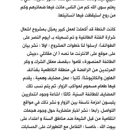
يعلم سوى الله كم من الناس ماتت فيها ضمائرهم وكم
من روحٍ استيقظت فيها انسانيتها.
كانت الخطة قد أُكملتْ لعمل كبير يعجِّل بمشروع اشعال
شرارة الفتنة الطائفية و تم تسميته بـ (يوم النصر على
الطوائف). ارسلوا لنا خطوات المشروع : اولا ؛ نشر بيان
على موقع على الانترنت ما نصه ( ان مقاتلي «جيش
الطائفة المنصورة» قاموا «بقصف معقل الشرك و وكر
المرتدين من الرافضة في منطقة الكاظمية بقذائف
الهاون والكاتيوشا). ثانيا ؛ عمل مضايف وهمية ، يقدم
فيها طعام مسموم لمواكب الزوار. ثم يتم نسب تلك
المضايف للطائفة السنية. ثالثا ؛ اشاعة وجود انتحاريين
يلبسون احزمة ناسفة بين الزوار و نشر ذلك في مواقع
التواصل. رابعا ؛ نشر اخبار متضاربة حول وجود هجمات
انتقامية من قبل الشيعة ضد مناطق السنة و اعتداء على
بيوت الله . خامسا ؛ التفاعل مع التطورات على الحسابات