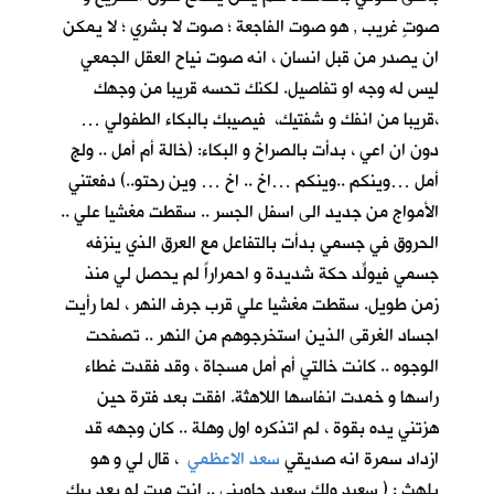
صوتٍ غريب , هو صوت الفاجعة ؛ صوت لا بشري ؛ لا يمكن
ان يصدر من قبل انسان ، انه صوت نياح العقل الجمعي
ليس له وجه او تفاصيل. لكنك تحسه قريبا من وجهك
،قريبا من انفك و شفتيك، فيصيبك بالبكاء الطفولي …
دون ان اعي ، بدأت بالصراخ و البكاء: (خالة أم أمل .. ولج
أمل …وينكم ..وينكم …اخ .. اخ … وين رحتو..) دفعتني
الأمواج من جديد الى اسفل الجسر .. سقطت مغشيا علي ..
الحروق في جسمي بدأت بالتفاعل مع العرق الذي ينزفه
جسمي فيولِّد حكة شديدة و احمراراً لم يحصل لي منذ
زمن طويل. سقطت مغشيا علي قرب جرف النهر ، لما رأيت
اجساد الغرقى الذين استخرجوهم من النهر .. تصفحت
الوجوه .. كانت خالتي أم أمل مسجاة ، وقد فقدت غطاء
راسها و خمدت انفاسها اللاهثة. افقت بعد فترة حين
هزتني يده بقوة ، لم اتذكره اول وهلة .. كان وجهه قد
ازداد سمرة انه صديقي
سعد الاعظمي
، قال لي و هو
يلهث : ( سعيد ولك سعيد جاوبني .. انت ميت لو بعد بيك