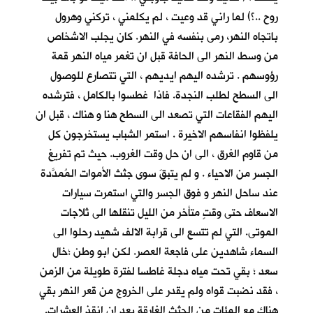
روح ..؟) لما راني قد وعيت ، لم يكلمني ، تركني وهرول
باتجاه النهر، رمى بنفسه في النهر. كان يجلب الاشخاص
من وسط النهر الى الحافة قبل ان تغمر مياه النهر قمة
رؤوسهم . ترشده اليهم ايديهم ، التي تتصارع للوصول
الى السطح لطلب النجدة. فاذا غطسوا بالكامل ، فترشده
اليهم الفقاعات التي تصعد الى السطح هنا و هناك ، قبل ان
يلفظوا انفاسهم الاخيرة . استمر الشباب يستخرجون كل
من قاوم الغرق ، الى ان حل وقت الغروب. حيث تم تفريغ
الجسر من الاحياء . و لم يتبقَ سوى جثث الأموات المُمدَّدة
عند ساحل النهر و فوق الجسر والتي استمرت سيارات
الاسعاف حتى وقتٍ متأخر من الليل تنقلها الى ثلاجات
الموتى. التي لم تتسع الى قرابة الالف شهيد رحلوا الى
السماء شاهدين على فاجعة العصر. لكن ابو وطن ؛خال
سعد ؛ بقي تحت مياه دجلة غاطسا لفترة طويلة من الزمن
، فقد نضبت قواه ولم يقدر على الخروج من قعر النهر بقي
هناك مع المئات من الجثث الغارقة بعد ان انقذ العشرات.