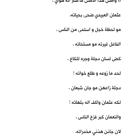
(( وأمس هذا الأمس ما صار اله هواي ،
عثمان العبيدي ضحى بحياته.
مو لحظة خجل و استحى من الناس ،
الفاعل غيرته مو مستحاته ،
كض لسان دجلة وجره للكاع ،
لحد ما زوعه و طلع خواته !
دجلة زاعهن مو جان شبعان ،
لكه عثمان واكف اله بلهاته !
والنعمان كبر فزعَ الناس ،
لان جانن هذني مخدراته.