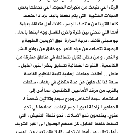
الرثاء التي تنبعث من مكبرات الصوت. التي تحملها بعض
العجلات الخشبية التي يتم دفعها باليد. يزداد الضغط
كلما اقتربنا من منتصف الجسر . كانت أمل متعلقة بعباءة
أمها التي تنحني بين فترة واخرى لتغسل وجه ابنتها بالماء .
جو صيفي قائظ ، درجة الحرارة فوق الاربعين المئوية و
الرطوبة تتصاعد من مياه النهر. جو خانق من روائح البشر
و النهر ، و من دخان قنابل تتساقط في مناطق متفرقة من
الكاظمية . القنوات الفضائية تتسابق بنشر الخبر: (عاجل ..
عاجل… أطلقت جماعات إرهابية تابعة لتنظيم القاعدة
سبعة قذائف هاون من عدة مناطق في بغداد ، سقطت
بالقرب من مرقد الأماميين الكاظمين. مما أدى إلى
استشهاد سبعة أشخاص وجرح سبعةٍ وثلاثين شخصاً ).
الجماهير الزاحفة لعبور الجسر ازدادت اعدادها في تحدٍ
عفوي. يتقدمون نحو الاسلاك ، نحو نقطة التفتيش ، التي
تسقط خلفها القنابل. كل همهم الوصول الى القبر الشريف
. أمل تطلب من أمها ان تجلس قليلا فقد تعبت من المسير