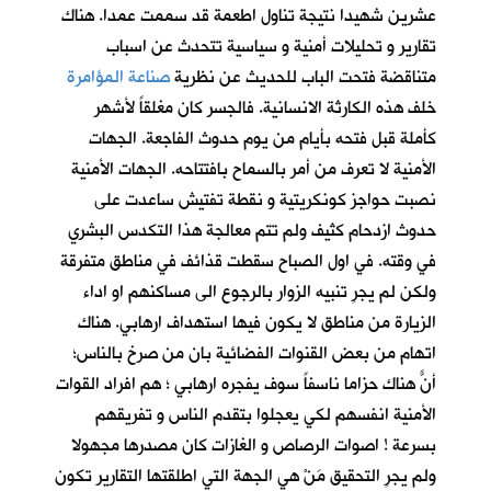
عشرين شهيدا نتيجة تناول اطعمة قد سممت عمدا. هناك
تقارير و تحليلات أمنية و سياسية تتحدث عن اسباب
متناقضة فتحت الباب للحديث عن نظرية
صناعة المؤامرة
خلف هذه الكارثة الانسانية. فالجسر كان مغلقاً لأشهر
كأملة قبل فتحه بأيام من يوم حدوث الفاجعة. الجهات
الأمنية لا تعرف من أمر بالسماح بافتتاحه. الجهات الأمنية
نصبت حواجز كونكريتية و نقطة تفتيش ساعدت على
حدوث ازدحام كثيف ولم تتم معالجة هذا التكدس البشري
في وقته. في اول الصباح سقطت قذائف في مناطق متفرقة
ولكن لم يجرِ تنبيه الزوار بالرجوع الى مساكنهم او اداء
الزيارة من مناطق لا يكون فيها استهداف ارهابي. هناك
اتهام من بعض القنوات الفضائية بان من صرخ بالناس؛
أنّ هناك حزاماً ناسفاً سوف يفجره ارهابي ؛ هم افراد القوات
الأمنية انفسهم لكي يعجلوا بتقدم الناس و تفريقهم
بسرعة ! اصوات الرصاص و الغازات كان مصدرها مجهولا
ولم يجرِ التحقيق مَنْ هي الجهة التي اطلقتها التقارير تكون