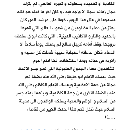
الكاذبة او تهديده بسطوته و تجبره العالمي. لم يترك
دجال زمانه سجنا الا وزجه فيه ، و كان اخر ما فعله هو قتله
مسموما في مثل هذا اليوم ، خوفا على عرشه. الذي كان
يهتز من دعاء المظلومين من شعوب العالم التي قهرها
بالحديد والنار و الاكاذيب الدينية ، التي كانت ابواق سلطته
تروجها .وقف أمامه كرجل صالح لم يمتلك يوماً سلاحاً الا
الدعاء. فكان لدعائه استجابة عجيبة شملت كل محبيه و
زائريه في حياته وبعد استشهاده. فها انتم اليوم
تشاهدون معنا ، الجموع المليونية التي تعبر جسر الائمة.
حيث يمسك الإمام ابو حنيفة رضي الله عنه بضفة نهر
دجلة من جهة الاعظمية ويمسك الإمام الكاظم رضي الله
عنه بالضفة الاخرى من جهة الكاظمية. وبينهما يمتد جسر
من السلام و الوئام والمحبة يسلكه الوافدون الى مدينة
السلام حيث ننقل لكم هذا الحدث الكبير من قناتنا ،
…..))