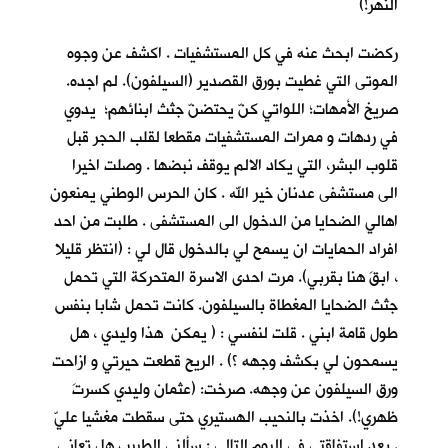
النهر!)
ركضت ابحث عنه في كل المستشفيات . اكشف عن وجوه
الموتى التي غطيت بورق القصدير (السيلفون). لم اجده.
صريخ الأمهات؛ اللواتي كنّ يحتضنّ جثث ابنائهم؛ يدوي
في ردهات و ممرات المستشفيات مقطعا لقلب الحجر قبل
قلوب البشر، التي يكاد الالم يوقف نبضها . وصلت اخيرا
الى مستشفى عدنان خير الله . كان الحرس الوطني يمنعون
اهالي الضحايا من الدخول الى المستشفى . طلبت من احد
افراد الحمايات ان يسمح لي بالدخول قال لي : (انتظر قليلا
، ابقَ هنا بقربي). مرت احدى الاسرة المتحركة التي تحمل
جثث الضحايا المغطاة بالسيلفون. كانت تحمل شابا بنفس
طول قامة ابني . قلت لنفسي : ( يمكن هذا وليدي ، هل
يسمحون لي بكشف وجهه ؟) . الريح قطعت حيرتي و ازاحت
ورق السيلفون عن وجهه. صرخت: (عثمان وليدي كسرتَ
ظهري!). اخذت بالنحيب الهستيري حتى سقطت مغشيا عليّ
. بعد استفاقتي في اليوم التالي : سألني الطبيب هل تعاني