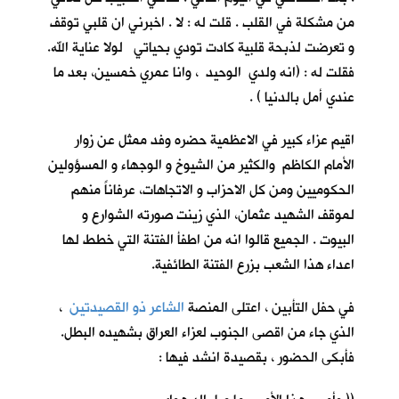
من مشكلة في القلب . قلت له : لا . اخبرني ان قلبي توقف
و تعرضت لذبحة قلبية كادت تودي بحياتي لولا عناية الله.
فقلت له : (انه ولدي الوحيد ، وانا عمري خمسين، بعد ما
عندي أمل بالدنيا ) .
اقيم عزاء كبير في الاعظمية حضره وفد ممثل عن زوار
الأمام الكاظم والكثير من الشيوخ و الوجهاء و المسؤولين
الحكوميين ومن كل الاحزاب و الاتجاهات، عرفاناً منهم
لموقف الشهيد عثمان، الذي زينت صورته الشوارع و
البيوت . الجميع قالوا انه من اطفأ الفتنة التي خطط لها
اعداء هذا الشعب بزرع الفتنة الطائفية.
في حفل التأبين ، اعتلى المنصة
الشاعر ذو القصيدتين
،
الذي جاء من اقصى الجنوب لعزاء العراق بشهيده البطل.
فأبكى الحضور ، بقصيدة انشد فيها :