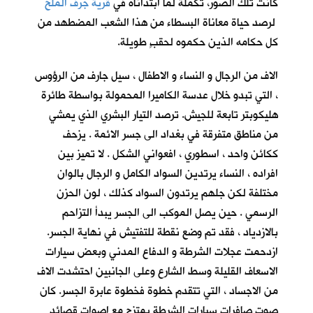
كانت تلك الصور، تكملةً لما ابتدأناه في
قرية جرف الملح
لرصد حياة معاناة البسطاء من هذا الشعب المضطهد من
كل حكامه الذين حكموه لحقبٍ طويلة.
الاف من الرجال و النساء و الاطفال ، سيل جارف من الرؤوس
، التي تبدو خلال عدسة الكاميرا المحمولة بواسطة طائرة
هليكوبتر تابعة للجيش. ترصد التيار البشري الذي يمشي
من مناطق متفرقة في بغداد الى جسر الائمة . يزحف
ككائن واحد ، اسطوري ، افعواني الشكل . لا تميز بين
افراده ، النساء يرتدين السواد الكامل و الرجال بالوان
مختلفة لكن جلهم يرتدون السواد كذلك ، لون الحزن
الرسمي . حين يصل الموكب الى الجسر يبدأ التزاحم
بالازدياد ، فقد تم وضع نقطة للتفتيش في نهاية الجسر.
ازدحمت عجلات الشرطة و الدفاع المدني وبعض سيارات
الاسعاف القليلة وسط الشارع وعلى الجانبين احتشدت الاف
من الاجساد ، التي تتقدم خطوة فخطوة عابرة الجسر. كان
صوت صافرات سيارات الشرطة يمتزج مع اصوات قصائد