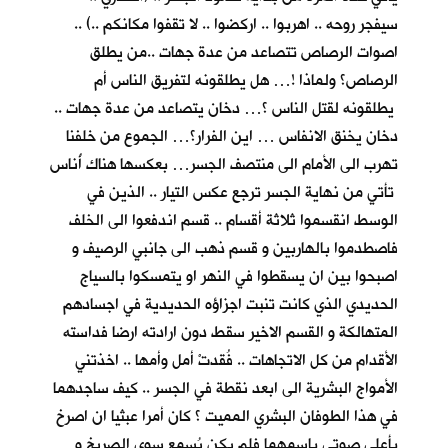
سيفجر روحه .. اهربوا .. اركضوا .. لا تقفوا مكانكم ..) ..
اصوات الرصاص تتصاعد من عدة جهات ..من يطلق
الرصاص؟ ولماذا !… هل يطلقونه لتفريق الناس أم
يطلقونه لقتل الناس ؟… دخان يتصاعد من عدة جهات ..
دخان يخنق الانفاس … اين الفرار؟… الجموع من خلفنا
تهرب الى الأمام الى منتصف الجسر… بعكسها هناك أُناس
تأتي من نهاية الجسر ترجع عكس التيار .. الذين في
الوسط انقسموا ثلاثة أقسام .. قسم اندفعوا الى الخلف
فاصطدموا بالهاربين و قسم ذهب الى جانبي الرصيف و
اصبحوا بين ان يسقطوا في النهر او يتمسكوا بالسياج
الحديدي الذي كانت تنبت اجزاؤه الحديدية في اجسادهم
المتهالكة و القسم الاخير سقط دون ارادته ارضا فداسته
الأقدام من كل الاتجاهات .. فُقدتْ أمل وأمها .. اخذتني
الأمواج البشرية الى ابعد نقطة في الجسر .. كيف ساجدهما
في هذا الطوفان البشري المميت ؟ كان أمرا عبثيا ان اصرخ
بأعلى صوتي باسمهما فلم يكن يُسمع سوى الصريخ و