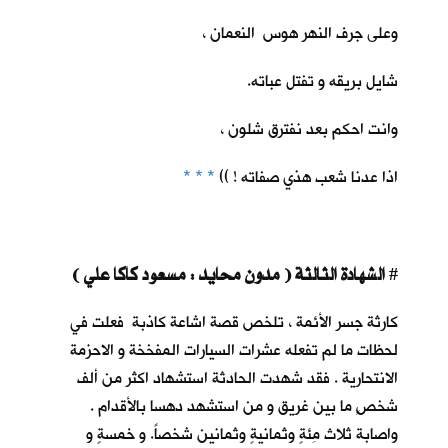
وعلى جرف النهر هوس النعمان ،
شايل بريقه و تفتل عباته.
وانت احكم بعد نفترق شلون ،
اذا عدنا شعب هذي صفاته ! ))
* * *
الشهادة الثالثة ( مدون محايد : مسعود كاكا علي )
#
كارثة جسر الأئمة ، تلخص قصة اشاعة كاذبة فعلت في
لحظات ما لم تفعله عشرات السيارات المفخخة و الاحزمة
الانتحارية . فقد شهدت الحادثة استشهاد اكثر من ألف
شخصٍ ما بين غريق و من استشهد دهسا بالأقدام .
واصابة ثلاث مِئةٍ وثمانيةٍ وثمانين شخصاً. و خمسةٍ و