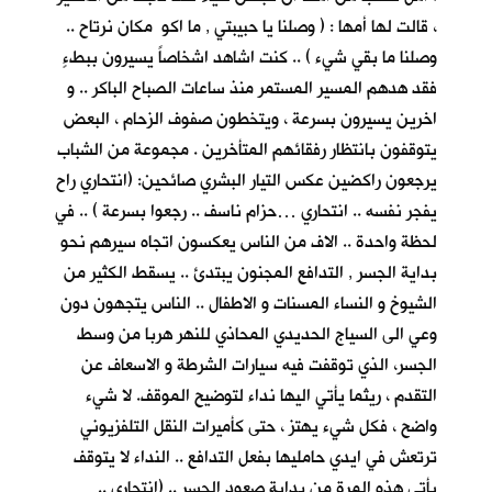
، قالت لها أمها : ( وصلنا يا حبيبتي , ما اكو مكان نرتاح ..
وصلنا ما بقي شيء ) .. كنت اشاهد اشخاصاً يسيرون ببطءٍ
فقد هدهم المسير المستمر منذ ساعات الصباح الباكر .. و
اخرين يسيرون بسرعة ، ويتخطون صفوف الزحام ، البعض
يتوقفون بانتظار رفقائهم المتأخرين . مجموعة من الشباب
يرجعون راكضين عكس التيار البشري صائحين: (انتحاري راح
يفجر نفسه .. انتحاري …حزام ناسف .. رجعوا بسرعة ) .. في
لحظة واحدة .. الاف من الناس يعكسون اتجاه سيرهم نحو
بداية الجسر , التدافع المجنون يبتدئ .. يسقط الكثير من
الشيوخ و النساء المسنات و الاطفال .. الناس يتجهون دون
وعي الى السياج الحديدي المحاذي للنهر هربا من وسط
الجسر، الذي توقفت فيه سيارات الشرطة و الاسعاف عن
التقدم ، ريثما يأتي اليها نداء لتوضيح الموقف. لا شيء
واضح ، فكل شيء يهتز ، حتى كأميرات النقل التلفزيوني
ترتعش في ايدي حامليها بفعل التدافع .. النداء لا يتوقف
يأتي هذه المرة من بداية صعود الجسر .. (انتحاري ..