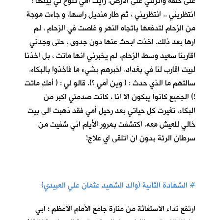
على كتفه وانزلني على الارض. رأيت أمي تلوح لي بيدها :
انتظريني .. انتظريني ، ثم طار منديل راسها. و جاءت موجة
من الزحام لتدفعها باتجاه النهر و غاصت في الزحام ، لم
ارها بعد ذلك. اخذت ابحث عنها دون جدوى ، حتى وجدني
اقاربنا سعيد وسط الزحام. لم يخبرني انها ماتت ، بل اخذنا
لبيت اقارب لنا في بغداد. اخبرهم بشيء ما فاخذوا بالبكاء.
سالتهم ما الذي حدث : ( وين أمي ؟). قالو لي : ( أمكِ ماتت
!) الجميع كانوا يبكون الا انا ، كانت صدمتي اكبر من
البكاء. تغيرت كل حياتي بعد رحيل أمي فقد ذهبت الى بيت
خالي للعيش معه. اكتشفت بمرور الأيام اني شفيت من
سرطان الرئة بدون ان اتلقى اي علاج!
#
الشهادة الثانية (والد الشهيد عثمان علي العبيدي)
ارتفع نداء الاستغاثة من منارة جامع الأمام الأعظم ؛ ابي