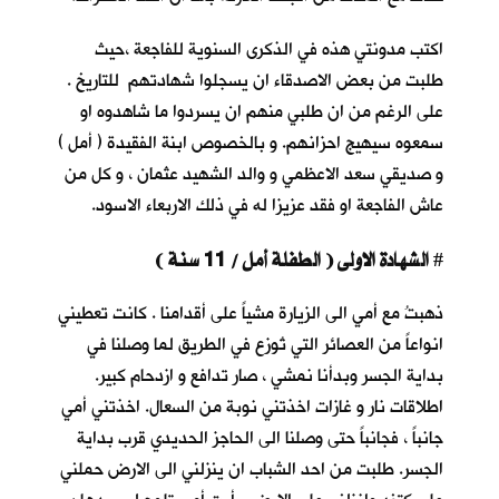
اكتب مدونتي هذه في الذكرى السنوية للفاجعة ،حيث
طلبت من بعض الاصدقاء ان يسجلوا شهادتهم للتاريخ .
على الرغم من ان طلبي منهم ان يسردوا ما شاهدوه او
سمعوه سيهيج احزانهم. و بالخصوص ابنة الفقيدة ( أمل )
و صديقي سعد الاعظمي و والد الشهيد عثمان ، و كل من
عاش الفاجعة او فقد عزيزا له في ذلك الاربعاء الاسود.
الشهادة الاولى ( الطفلة أمل / 11 سنة )
#
ذهبتُ مع أمي الى الزيارة مشياً على أقدامنا . كانت تعطيني
انواعاً من العصائر التي تُوزع في الطريق لما وصلنا في
بداية الجسر وبدأنا نمشي ، صار تدافع و ازدحام كبير.
اطلاقات نار و غازات اخذتني نوبة من السعال. اخذتني أمي
جانباً ، فجانباً حتى وصلنا الى الحاجز الحديدي قرب بداية
الجسر. طلبت من احد الشباب ان ينزلني الى الارض حملني