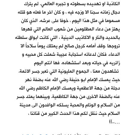
الكاذبة او تهديده بسطوته و تجبره العالمي. لم يترك
دجال زمانه سجنا الا وزجه فيه ، و كان اخر ما فعله هو قتله
مسموما في مثل هذا اليوم ، خوفا على عرشه. الذي كان
يهتز من دعاء المظلومين من شعوب العالم التي قهرها
بالحديد والنار و الاكاذيب الدينية ، التي كانت ابواق سلطته
تروجها .وقف أمامه كرجل صالح لم يمتلك يوماً سلاحاً الا
الدعاء. فكان لدعائه استجابة عجيبة شملت كل محبيه و
زائريه في حياته وبعد استشهاده. فها انتم اليوم
تشاهدون معنا ، الجموع المليونية التي تعبر جسر الائمة.
حيث يمسك الإمام ابو حنيفة رضي الله عنه بضفة نهر
دجلة من جهة الاعظمية ويمسك الإمام الكاظم رضي الله
عنه بالضفة الاخرى من جهة الكاظمية. وبينهما يمتد جسر
من السلام و الوئام والمحبة يسلكه الوافدون الى مدينة
السلام حيث ننقل لكم هذا الحدث الكبير من قناتنا ،
…..))