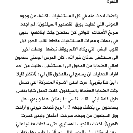
النهر!)
ركضت ابحث عنه في كل المستشفيات . اكشف عن وجوه
الموتى التي غطيت بورق القصدير (السيلفون). لم اجده.
صريخ الأمهات؛ اللواتي كنّ يحتضنّ جثث ابنائهم؛ يدوي
في ردهات و ممرات المستشفيات مقطعا لقلب الحجر قبل
قلوب البشر، التي يكاد الالم يوقف نبضها . وصلت اخيرا
الى مستشفى عدنان خير الله . كان الحرس الوطني يمنعون
اهالي الضحايا من الدخول الى المستشفى . طلبت من احد
افراد الحمايات ان يسمح لي بالدخول قال لي : (انتظر قليلا
، ابقَ هنا بقربي). مرت احدى الاسرة المتحركة التي تحمل
جثث الضحايا المغطاة بالسيلفون. كانت تحمل شابا بنفس
طول قامة ابني . قلت لنفسي : ( يمكن هذا وليدي ، هل
يسمحون لي بكشف وجهه ؟) . الريح قطعت حيرتي و ازاحت
ورق السيلفون عن وجهه. صرخت: (عثمان وليدي كسرتَ
ظهري!). اخذت بالنحيب الهستيري حتى سقطت مغشيا عليّ
. بعد استفاقتي في اليوم التالي : سألني الطبيب هل تعاني