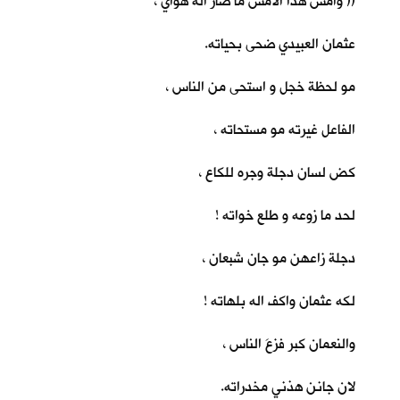
(( وأمس هذا الأمس ما صار اله هواي ،
عثمان العبيدي ضحى بحياته.
مو لحظة خجل و استحى من الناس ،
الفاعل غيرته مو مستحاته ،
كض لسان دجلة وجره للكاع ،
لحد ما زوعه و طلع خواته !
دجلة زاعهن مو جان شبعان ،
لكه عثمان واكف اله بلهاته !
والنعمان كبر فزعَ الناس ،
لان جانن هذني مخدراته.