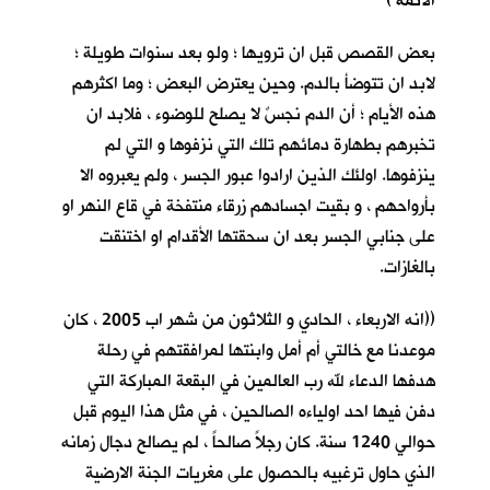
الائمة )
بعض القصص قبل ان ترويها ؛ ولو بعد سنوات طويلة ؛
لابد ان تتوضأ بالدم. وحين يعترض البعض ؛ وما اكثرهم
هذه الأيام ؛ أن الدم نجسٌ لا يصلح للوضوء ، فلابد ان
تخبرهم بطهارة دمائهم تلك التي نزفوها و التي لم
ينزفوها. اولئك الذين ارادوا عبور الجسر ، ولم يعبروه الا
بأرواحهم ، و بقيت اجسادهم زرقاء منتفخة في قاع النهر او
على جنابي الجسر بعد ان سحقتها الأقدام او اختنقت
بالغازات.
((انه الاربعاء ، الحادي و الثلاثون من شهر اب 2005 ، كان
موعدنا مع خالتي أم أمل وابنتها لمرافقتهم في رحلة
هدفها الدعاء لله رب العالمين في البقعة المباركة التي
دفن فيها احد اولياءه الصالحين ، في مثل هذا اليوم قبل
حوالي 1240 سنة. كان رجلاً صالحاً ، لم يصالح دجال زمانه
الذي حاول ترغبيه بالحصول على مغريات الجنة الارضية