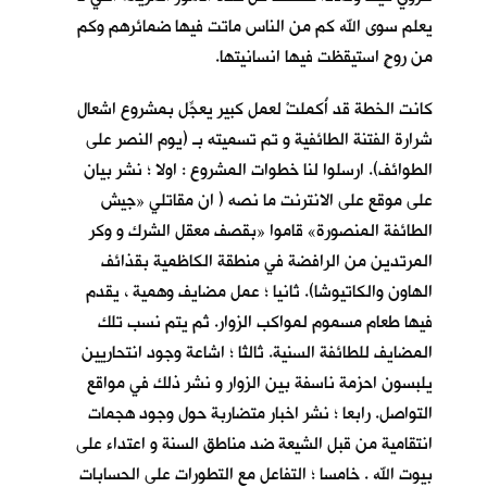
يعلم سوى الله كم من الناس ماتت فيها ضمائرهم وكم
من روحٍ استيقظت فيها انسانيتها.
كانت الخطة قد أُكملتْ لعمل كبير يعجِّل بمشروع اشعال
شرارة الفتنة الطائفية و تم تسميته بـ (يوم النصر على
الطوائف). ارسلوا لنا خطوات المشروع : اولا ؛ نشر بيان
على موقع على الانترنت ما نصه ( ان مقاتلي «جيش
الطائفة المنصورة» قاموا «بقصف معقل الشرك و وكر
المرتدين من الرافضة في منطقة الكاظمية بقذائف
الهاون والكاتيوشا). ثانيا ؛ عمل مضايف وهمية ، يقدم
فيها طعام مسموم لمواكب الزوار. ثم يتم نسب تلك
المضايف للطائفة السنية. ثالثا ؛ اشاعة وجود انتحاريين
يلبسون احزمة ناسفة بين الزوار و نشر ذلك في مواقع
التواصل. رابعا ؛ نشر اخبار متضاربة حول وجود هجمات
انتقامية من قبل الشيعة ضد مناطق السنة و اعتداء على
بيوت الله . خامسا ؛ التفاعل مع التطورات على الحسابات