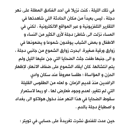
في تلك الليلة ، كنت نزيلا في احد الفنادق المطلة على نهر
دجلة ، ليس بعيداً من مكان الحادثة التي شاهدتها في
التقارير التلفزيونية و عبر المواقع الالكترونية . لكني في
المساء نزلت الى شاطئ دجلة لأرى الكثير من النساء و
الاطفال و بعض الشباب يوقدون شموعا و يضعونها في
زوارق ورقية صغيرة. ابحرت زوارق الشموع من جانبي دجلة ،
و الى جنبها طفت جثث الضحايا التي جن عليها الليل ولم
يتم انتشالها. كان ايقاد الشموع على ضفاف الانهار، لإظهار
الحزن و المؤاساة ؛ طقسا معروفاً عند سكان وادي
الرافدين منذ قديم الزمان .و لعله من الطقوس القليلة
التي لم تتغير، لعدم وجود مُعارض لها ، او ربما لاستمرار
سقوط الضحايا في هذا النهر منذ دخول هولاكو الى بغداد
و اصطباغ دجلة بالدم .
حين عدت للفندق نشرت تغريدةً على حسابي في تويتر :