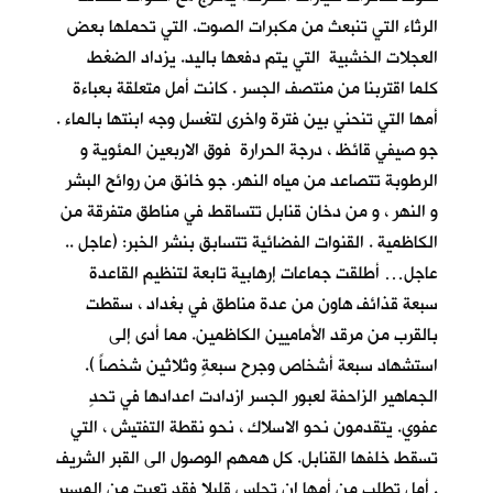
الرثاء التي تنبعث من مكبرات الصوت. التي تحملها بعض
العجلات الخشبية التي يتم دفعها باليد. يزداد الضغط
كلما اقتربنا من منتصف الجسر . كانت أمل متعلقة بعباءة
أمها التي تنحني بين فترة واخرى لتغسل وجه ابنتها بالماء .
جو صيفي قائظ ، درجة الحرارة فوق الاربعين المئوية و
الرطوبة تتصاعد من مياه النهر. جو خانق من روائح البشر
و النهر ، و من دخان قنابل تتساقط في مناطق متفرقة من
الكاظمية . القنوات الفضائية تتسابق بنشر الخبر: (عاجل ..
عاجل… أطلقت جماعات إرهابية تابعة لتنظيم القاعدة
سبعة قذائف هاون من عدة مناطق في بغداد ، سقطت
بالقرب من مرقد الأماميين الكاظمين. مما أدى إلى
استشهاد سبعة أشخاص وجرح سبعةٍ وثلاثين شخصاً ).
الجماهير الزاحفة لعبور الجسر ازدادت اعدادها في تحدٍ
عفوي. يتقدمون نحو الاسلاك ، نحو نقطة التفتيش ، التي
تسقط خلفها القنابل. كل همهم الوصول الى القبر الشريف
. أمل تطلب من أمها ان تجلس قليلا فقد تعبت من المسير