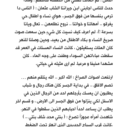
الناس . لم اتمالك نفسي من الدهشة سالتهم : وماذا
حدث للناس اجابني ابن جيراننا الشاب عثمان : ( الناس دا
ترمي بنفسها من فوق الجسر.. هواي نساء و اطفال حي
يغرقو .. أمهاتنا و خواتنا .. نروح نطلعهن .. تعال ويانا
بسرعة !). لم اعرف كيف نسيت كل شيءٍ حين سمعت صوت
صريخ النساء و بكاء الاطفال من بعيد. وحين وصلنا للنهر
كان المئات يستغيثون ، كانت النساء المسنات في العمر قد
سقطت عباءاتهن السوداء وطفت على وجه الماء . كان
مشهدا مخيفا و مرعبا. لم ارى مثيله في حياتي.
ارتفعت اصوات الصراخ : الله اكبر .. الله ينتقم منهم …
تصم الافاق .. في بداية الجسر كان هناك رجال و شباب
يطلبون ان يمسك بأرجلهم احد من الرجال الذين في
الاسفل لكي ينزلوا من فوق الجسر الى الارض ، و قسم اخر
يطلب ان يساعد احداً احبابهم الذين سقطوا في النهر.
شاهدت أمرأه عجوزاً تصرخ : ( بنتي محد شاف بنتي .. )
.كانت قرب السياج الحديدي الذي انهار تحت الضغط