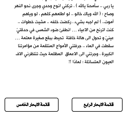
يا ربي .. سأمحنا يالله ) . تركني انوح وحدي وجرى نحو النهر
وصاح : ( الله وياك خالو .. لو اطلعهم كلهم ، لو وياهم
أموت.. ) لم اجبه بشيء . ركضت خلفه .. مشيت خطوات ..
كنت اترنح من الاعياء … انطفئ ضوء الشمس في حدقتيّ
عينيّ و تحول الى هالة خافتة تحيط ببقع صغيرة معتمة …
سقطت في الماء .. جرفتني الأمواج المنتقمة من مؤامرتنا
الكبيرة ، وجرتني الى الاعماق المظلمة حيث تنتظرني الاف
العيون المتسائلة : لماذا ؟!
قائمة الابحار الرابع
قائمة الابحار الخامس