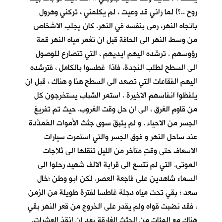
روح ..؟) لما راني قد وعيت ، لم يكلمني ، تركني وهرول
باتجاه النهر، رمى بنفسه في النهر. كان يجلب الاشخاص
من وسط النهر الى الحافة قبل ان تغمر مياه النهر قمة
رؤوسهم . ترشده اليهم ايديهم ، التي تتصارع للوصول
الى السطح لطلب النجدة. فاذا غطسوا بالكامل ، فترشده
اليهم الفقاعات التي تصعد الى السطح هنا و هناك ، قبل ان
يلفظوا انفاسهم الاخيرة . استمر الشباب يستخرجون كل
من قاوم الغرق ، الى ان حل وقت الغروب. حيث تم تفريغ
الجسر من الاحياء . و لم يتبقَ سوى جثث الأموات المُمدَّدة
عند ساحل النهر و فوق الجسر والتي استمرت سيارات
الاسعاف حتى وقتٍ متأخر من الليل تنقلها الى ثلاجات
الموتى. التي لم تتسع الى قرابة الالف شهيد رحلوا الى
السماء شاهدين على فاجعة العصر. لكن ابو وطن ؛خال
سعد ؛ بقي تحت مياه دجلة غاطسا لفترة طويلة من الزمن
، فقد نضبت قواه ولم يقدر على الخروج من قعر النهر بقي
هناك مع المئات من الجثث الغارقة بعد ان انقذ العشرات.