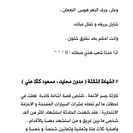
وعلى جرف النهر هوس النعمان ،
شايل بريقه و تفتل عباته.
وانت احكم بعد نفترق شلون ،
اذا عدنا شعب هذي صفاته ! ))
* * *
الشهادة الثالثة ( مدون محايد : مسعود كاكا علي )
#
كارثة جسر الأئمة ، تلخص قصة اشاعة كاذبة فعلت في
لحظات ما لم تفعله عشرات السيارات المفخخة و الاحزمة
الانتحارية . فقد شهدت الحادثة استشهاد اكثر من ألف
شخصٍ ما بين غريق و من استشهد دهسا بالأقدام .
واصابة ثلاث مِئةٍ وثمانيةٍ وثمانين شخصاً. و خمسةٍ و