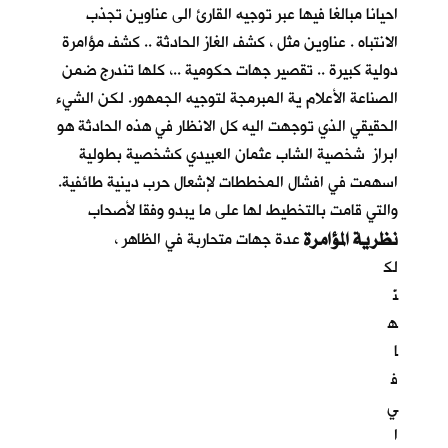
احيانا مبالغا فيها عبر توجيه القارئ الى عناوين تجذب
الانتباه . عناوين مثل ، كشف الغاز الحادثة .. كشف مؤامرة
دولية كبيرة .. تقصير جهات حكومية ..، كلها تندرج ضمن
الصناعة الأعلام ية المبرمجة لتوجيه الجمهور. لكن الشيء
الحقيقي الذي توجهت اليه كل الانظار في هذه الحادثة هو
ابراز شخصية الشاب عثمان العبيدي كشخصية بطولية
اسهمت في افشال المخططات لإشعال حرب دينية طائفية.
والتي قامت بالتخطيط لها على ما يبدو وفقا لأصحاب
نظرية المؤامرة
عدة جهات متحاربة في الظاهر ،
لك
نّ
ه
ا
ف
ي
ا