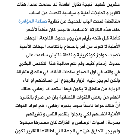
عشرين شهيدا نتيجة تناول اطعمة قد سممت عمدا. هناك
تقارير و تحليلات أمنية و سياسية تتحدث عن اسباب
متناقضة فتحت الباب للحديث عن نظرية
صناعة المؤامرة
خلف هذه الكارثة الانسانية. فالجسر كان مغلقاً لأشهر
كأملة قبل فتحه بأيام من يوم حدوث الفاجعة. الجهات
الأمنية لا تعرف من أمر بالسماح بافتتاحه. الجهات الأمنية
نصبت حواجز كونكريتية و نقطة تفتيش ساعدت على
حدوث ازدحام كثيف ولم تتم معالجة هذا التكدس البشري
في وقته. في اول الصباح سقطت قذائف في مناطق متفرقة
ولكن لم يجرِ تنبيه الزوار بالرجوع الى مساكنهم او اداء
الزيارة من مناطق لا يكون فيها استهداف ارهابي. هناك
اتهام من بعض القنوات الفضائية بان من صرخ بالناس؛
أنّ هناك حزاماً ناسفاً سوف يفجره ارهابي ؛ هم افراد القوات
الأمنية انفسهم لكي يعجلوا بتقدم الناس و تفريقهم
بسرعة ! اصوات الرصاص و الغازات كان مصدرها مجهولا
ولم يجرِ التحقيق مَنْ هي الجهة التي اطلقتها التقارير تكون