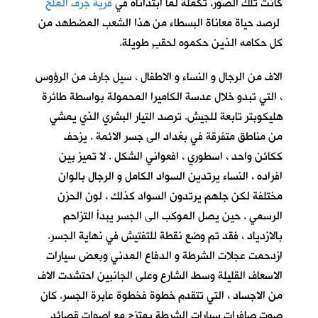
كانت تلك الصور، تكملةً لما ابتدأناه في
قرية جرف الملح
لرصد حياة معاناة البسطاء من هذا الشعب المضطهد من
كل حكامه الذين حكموه لحقبٍ طويلة.
الاف من الرجال و النساء و الاطفال ، سيل جارف من الرؤوس
، التي تبدو خلال عدسة الكاميرا المحمولة بواسطة طائرة
هليكوبتر تابعة للجيش. ترصد التيار البشري الذي يمشي
من مناطق متفرقة في بغداد الى جسر الائمة . يزحف
ككائن واحد ، اسطوري ، افعواني الشكل . لا تميز بين
افراده ، النساء يرتدين السواد الكامل و الرجال بالوان
مختلفة لكن جلهم يرتدون السواد كذلك ، لون الحزن
الرسمي . حين يصل الموكب الى الجسر يبدأ التزاحم
بالازدياد ، فقد تم وضع نقطة للتفتيش في نهاية الجسر.
ازدحمت عجلات الشرطة و الدفاع المدني وبعض سيارات
الاسعاف القليلة وسط الشارع وعلى الجانبين احتشدت الاف
من الاجساد ، التي تتقدم خطوة فخطوة عابرة الجسر. كان
صوت صافرات سيارات الشرطة يمتزج مع اصوات قصائد