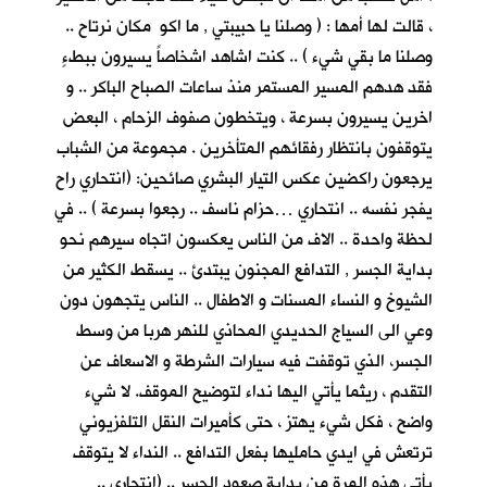
، قالت لها أمها : ( وصلنا يا حبيبتي , ما اكو مكان نرتاح ..
وصلنا ما بقي شيء ) .. كنت اشاهد اشخاصاً يسيرون ببطءٍ
فقد هدهم المسير المستمر منذ ساعات الصباح الباكر .. و
اخرين يسيرون بسرعة ، ويتخطون صفوف الزحام ، البعض
يتوقفون بانتظار رفقائهم المتأخرين . مجموعة من الشباب
يرجعون راكضين عكس التيار البشري صائحين: (انتحاري راح
يفجر نفسه .. انتحاري …حزام ناسف .. رجعوا بسرعة ) .. في
لحظة واحدة .. الاف من الناس يعكسون اتجاه سيرهم نحو
بداية الجسر , التدافع المجنون يبتدئ .. يسقط الكثير من
الشيوخ و النساء المسنات و الاطفال .. الناس يتجهون دون
وعي الى السياج الحديدي المحاذي للنهر هربا من وسط
الجسر، الذي توقفت فيه سيارات الشرطة و الاسعاف عن
التقدم ، ريثما يأتي اليها نداء لتوضيح الموقف. لا شيء
واضح ، فكل شيء يهتز ، حتى كأميرات النقل التلفزيوني
ترتعش في ايدي حامليها بفعل التدافع .. النداء لا يتوقف
يأتي هذه المرة من بداية صعود الجسر .. (انتحاري ..