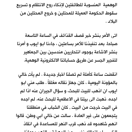
الوهمية المنسوبة للطائفتين لإذكاء روح الانتقام و تسريع
سقوط الحكومة العميلة للمحتلين و خروج المحتلين من
البلاد .
اتى الأمر بنشر خبر قصف القذائف في الساعة التاسعة
صباحا. بعد تنفيذنا للأمر بساعتين ، جاءنا ابو ايوب و أمرنا
بنشر الاشاعة بوجود انتحاريين مندسين بين الجماهير
لتفجير الجسر عن طريق حساباتنا الالكترونية الوهمية.
انقضت ساعة كأملة لم تصلنا اخبار جديدة . لم يأتِ خالي
بالمؤونة اليومية ، كان جهاز نقاله مغلقاً . طلب مني ابو
ايوب ان اذهب للبيت للبحث، و سؤال الجيران عنه اذا لم
اجده. ذهبت الى بيتنا في الاعظمية للبحث عنه. لم اجده
في البيت خرجت من البيت , كان الشباب في منطقتنا
يتجمعون على غير العادة . سالت عن خالي ابي وطن. قالوا
انهم شاهدوه قد ذهب قرب النهر للمساعدة في انقاذ