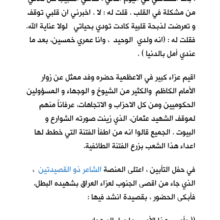
من مشكلة في القلب . قلت له : لا . اخبرني ان قلبي توقف
و تعرضت لذبحة قلبية كادت تودي بحياتي لولا عناية الله.
فقلت له : (انه ولدي الوحيد ، وانا عمري خمسين، بعد ما
عندي أمل بالدنيا ) .
اقيم عزاء كبير في الاعظمية حضره وفد ممثل عن زوار
الأمام الكاظم والكثير من الشيوخ و الوجهاء و المسؤولين
الحكوميين ومن كل الاحزاب و الاتجاهات، عرفاناً منهم
لموقف الشهيد عثمان، الذي زينت صورته الشوارع و
البيوت . الجميع قالوا انه من اطفأ الفتنة التي خطط لها
اعداء هذا الشعب بزرع الفتنة الطائفية.
في حفل التأبين ، اعتلى المنصة
الشاعر ذو القصيدتين
،
الذي جاء من اقصى الجنوب لعزاء العراق بشهيده البطل.
فأبكى الحضور ، بقصيدة انشد فيها :