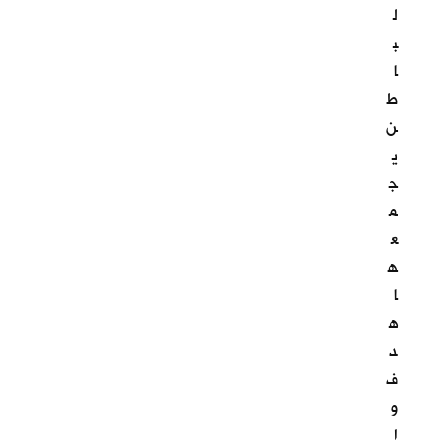
ل
ب
ا
ط
ن
ي
ج
م
ع
ه
ا
ه
د
ف
و
ا