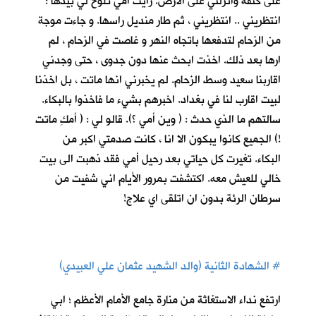
على كتفه وانزلني على الارض. رأيت أمي تلوح لي بيدها :
انتظريني .. انتظريني ، ثم طار منديل راسها. و جاءت موجة
من الزحام لتدفعها باتجاه النهر و غاصت في الزحام ، لم
ارها بعد ذلك. اخذت ابحث عنها دون جدوى ، حتى وجدني
اقاربنا سعيد وسط الزحام. لم يخبرني انها ماتت ، بل اخذنا
لبيت اقارب لنا في بغداد. اخبرهم بشيء ما فاخذوا بالبكاء.
سالتهم ما الذي حدث : ( وين أمي ؟). قالو لي : ( أمكِ ماتت
!) الجميع كانوا يبكون الا انا ، كانت صدمتي اكبر من
البكاء. تغيرت كل حياتي بعد رحيل أمي فقد ذهبت الى بيت
خالي للعيش معه. اكتشفت بمرور الأيام اني شفيت من
سرطان الرئة بدون ان اتلقى اي علاج!
#
الشهادة الثانية (والد الشهيد عثمان علي العبيدي)
ارتفع نداء الاستغاثة من منارة جامع الأمام الأعظم ؛ ابي