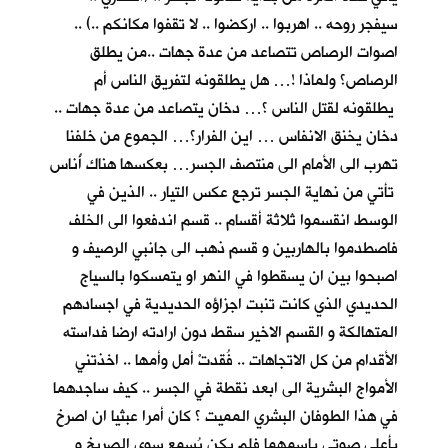
سيفجر روحه .. اهربوا .. اركضوا .. لا تقفوا مكانكم ..) ..
اصوات الرصاص تتصاعد من عدة جهات ..من يطلق
الرصاص؟ ولماذا !… هل يطلقونه لتفريق الناس أم
يطلقونه لقتل الناس ؟… دخان يتصاعد من عدة جهات ..
دخان يخنق الانفاس … اين الفرار؟… الجموع من خلفنا
تهرب الى الأمام الى منتصف الجسر… بعكسها هناك أُناس
تأتي من نهاية الجسر ترجع عكس التيار .. الذين في
الوسط انقسموا ثلاثة أقسام .. قسم اندفعوا الى الخلف
فاصطدموا بالهاربين و قسم ذهب الى جانبي الرصيف و
اصبحوا بين ان يسقطوا في النهر او يتمسكوا بالسياج
الحديدي الذي كانت تنبت اجزاؤه الحديدية في اجسادهم
المتهالكة و القسم الاخير سقط دون ارادته ارضا فداسته
الأقدام من كل الاتجاهات .. فُقدتْ أمل وأمها .. اخذتني
الأمواج البشرية الى ابعد نقطة في الجسر .. كيف ساجدهما
في هذا الطوفان البشري المميت ؟ كان أمرا عبثيا ان اصرخ
بأعلى صوتي باسمهما فلم يكن يُسمع سوى الصريخ و