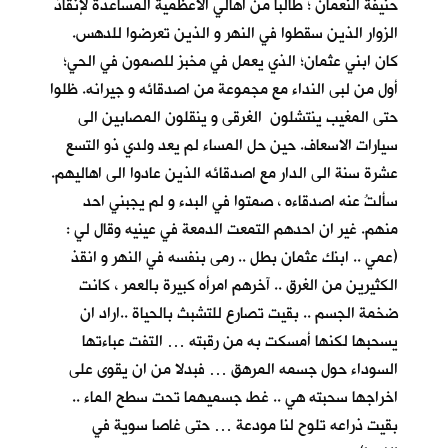
حنيفة النعمان ؛ طالبا من اهالي الاعظمية المساعدة لإنقاذ
الزوار الذين سقطوا في النهر و الذين تعرضوا للدهس.
كان ابني عثمان؛ الذي يعمل في مخبز للصمون في الحي؛
أول من لبى النداء مع مجموعة من اصدقائه و جيرانه. ظلوا
حتى المغيب ينتشلون الغرقى و ينقلون المصابين الى
سيارات الاسعاف. حين حل المساء لم يعد ولدي ذو التسع
عشرة سنة الى الدار مع اصدقائه الذين عادوا الى اهاليهم.
سألتُ عنه اصدقاءه ، صمتوا في البدء و لم يجبني احد
منهم. غير ان احدهم التمعت الدمعة في عينيه وقال لي :
(عمي .. ابنك عثمان بطل .. رمى بنفسه في النهر و انقذ
الكثيرين من الغرق .. آخرهم امرأه كبيرة بالعمر ، كانت
ضخمة الجسم .. بقيت تصارع للتشبث بالحياة ..اراد ان
يسحبها لكنها أمسكت به من رقبته … التفت عباءتها
السوداء حول جسمه المرهق … فبدلا من ان يقوى على
اخراجها سحبته هي .. غط جسميهما تحت سطح الماء ..
بقيت ذراعه تلوح لنا مودعة … حتى غاصا سوية في