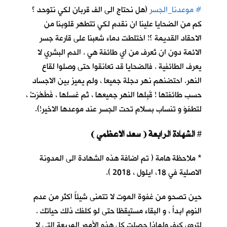
#
موعدنا_الجسر
(هل نحتاج الى الف قربان لكي نتوحد ؟
كم من الضحايا علينا ان نقدم لكي تتطهر قلوبنا من
الاحقاد القديمة ؟! اختلطت دماء شعبنا على قارعة جسر
الائمة دون ان تُعرف من اي طائفة هي . الدم البشري لا
يعرف الطائفية . فالضحايا قد تعانقوا حتى وصلوا لقاع
النهر. احتضنهم نهر دجلة جميعا ، ولم يميز بين الاجساد
حسب طائفتها ! قَبِلها النهر جميعها ، ثم غسلها ، فَطَهُرَتْ ،
لتطفوَ و تنساب بسلام تحت الجسر عند موعدها الاخير!).
الشهادة الرابعة ( سعد الاعظمي )
#
* ملاحظة هامة ( تم اضافة هذه الشهادة الى المدونة
الاصلية في 18، ايلول ، 2018 ).
حين تصحو من غفوة الموت لا تتمنى شيئاً اكثر من عدم
النوم ابداً ، و البقاء مستيقظا حتى لو كلفك ذلك حياتك .
لتروي كيف ولماذا حصلت كل هذه الأمور المريعة التي لا