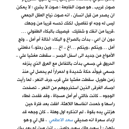
صوتٍ غريب , هو صوت الفاجعة ؛ صوت لا بشري ؛ لا يمكن
ان يصدر من قبل انسان ، انه صوت نياح العقل الجمعي
ليس له وجه او تفاصيل. لكنك تحسه قريبا من وجهك
،قريبا من انفك و شفتيك، فيصيبك بالبكاء الطفولي …
دون ان اعي ، بدأت بالصراخ و البكاء: (خالة أم أمل .. ولج
أمل …وينكم ..وينكم …اخ .. اخ … وين رحتو..) دفعتني
الأمواج من جديد الى اسفل الجسر .. سقطت مغشيا علي ..
الحروق في جسمي بدأت بالتفاعل مع العرق الذي ينزفه
جسمي فيولِّد حكة شديدة و احمراراً لم يحصل لي منذ
زمن طويل. سقطت مغشيا علي قرب جرف النهر ، لما رأيت
اجساد الغرقى الذين استخرجوهم من النهر .. تصفحت
الوجوه .. كانت خالتي أم أمل مسجاة ، وقد فقدت غطاء
راسها و خمدت انفاسها اللاهثة. افقت بعد فترة حين
هزتني يده بقوة ، لم اتذكره اول وهلة .. كان وجهه قد
ازداد سمرة انه صديقي
سعد الاعظمي
، قال لي و هو
يلهث : ( سعيد ولك سعيد جاوبني .. انت ميت لو بعد بيك