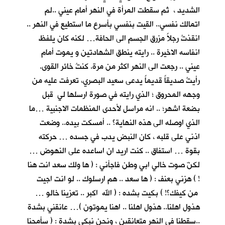
الشديد ، ثم سقطت المرأة في النهر أمام عيني ..لم
اتمالك نفسي.. القيت بنفسي بأسرع ما استطيع في النهر ..
انقذتُ رجلاً مزرق الجسم الى الحافة… لكنه كان يلفظ
انفاسه الاخيرة .. رايته ينطق الشهادتين و يموت أمام
عيني .. رجعت الى النهر اكثر من مرة. كنتُ خائر القوى.
رأيتُ صديقاً قديماً يدعى سعيد البصري، تعرفت عليه من
وجهه المحروق ؛ الذي رايته في صورة ارسلها لي قبل
بضعة اشهر؛ .. انه مراسل لأحدى المنظمات الاجنبية …ما
الذي اوصله الى هذه النهاية؟ .. أمسكت بيده.. وضعت
اذني على قلبه ، كان النبض يدب في جسده … حركته
بقوة … استفاق .. كنت اريد ان اساعده على النهوض …
لكنّ صوت خالي ابي وطن فاجأني : ( ها ولك سعد انت هنا
! ) هزني بعنف : ( ها سعد .. هم ارسلوك .. لو انت اجيت
من كيفك؟! ) بكيت بشده : ( الله اكبر .. تعزينا خالو …
هذول اهلنا.. هذول اهلنا .. اهنا يموتون )… عانقني بشدة
..سقطنا في النهر متعانقين ، ونحن نبكي بشدة : ( سأمحنا