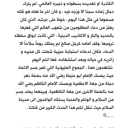
الكاذبة او تهديده بسطوته و تجبره العالمي. لم يترك
دجال زمانه سجنا الا وزجه فيه ، و كان اخر ما فعله هو قتله
مسموما في مثل هذا اليوم ، خوفا على عرشه. الذي كان
يهتز من دعاء المظلومين من شعوب العالم التي قهرها
بالحديد والنار و الاكاذيب الدينية ، التي كانت ابواق سلطته
تروجها .وقف أمامه كرجل صالح لم يمتلك يوماً سلاحاً الا
الدعاء. فكان لدعائه استجابة عجيبة شملت كل محبيه و
زائريه في حياته وبعد استشهاده. فها انتم اليوم
تشاهدون معنا ، الجموع المليونية التي تعبر جسر الائمة.
حيث يمسك الإمام ابو حنيفة رضي الله عنه بضفة نهر
دجلة من جهة الاعظمية ويمسك الإمام الكاظم رضي الله
عنه بالضفة الاخرى من جهة الكاظمية. وبينهما يمتد جسر
من السلام و الوئام والمحبة يسلكه الوافدون الى مدينة
السلام حيث ننقل لكم هذا الحدث الكبير من قناتنا ،
…..))