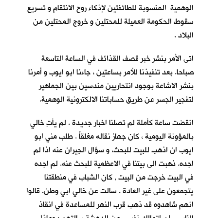
الوهمية المنسوبة للطائفتين لإذكاء روح الانتقام و تسريع
سقوط الحكومة العميلة للمحتلين و خروج المحتلين من
البلاد .
اتى الأمر بنشر خبر قصف القذائف في الساعة التاسعة
صباحا. بعد تنفيذنا للأمر بساعتين ، جاءنا ابو ايوب و أمرنا
بنشر الاشاعة بوجود انتحاريين مندسين بين الجماهير
لتفجير الجسر عن طريق حساباتنا الالكترونية الوهمية.
انقضت ساعة كأملة لم تصلنا اخبار جديدة . لم يأتِ خالي
بالمؤونة اليومية ، كان جهاز نقاله مغلقاً . طلب مني ابو
ايوب ان اذهب للبيت للبحث، و سؤال الجيران عنه اذا لم
اجده. ذهبت الى بيتنا في الاعظمية للبحث عنه. لم اجده
في البيت خرجت من البيت , كان الشباب في منطقتنا
يتجمعون على غير العادة . سالت عن خالي ابي وطن. قالوا
انهم شاهدوه قد ذهب قرب النهر للمساعدة في انقاذ