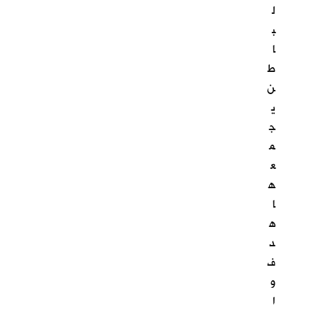
ل
ب
ا
ط
ن
ي
ج
م
ع
ه
ا
ه
د
ف
و
ا