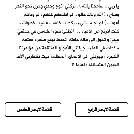
يا ربي .. سأمحنا يالله ) . تركني انوح وحدي وجرى نحو النهر
وصاح : ( الله وياك خالو .. لو اطلعهم كلهم ، لو وياهم
أموت.. ) لم اجبه بشيء . ركضت خلفه .. مشيت خطوات ..
كنت اترنح من الاعياء … انطفئ ضوء الشمس في حدقتيّ
عينيّ و تحول الى هالة خافتة تحيط ببقع صغيرة معتمة …
سقطت في الماء .. جرفتني الأمواج المنتقمة من مؤامرتنا
الكبيرة ، وجرتني الى الاعماق المظلمة حيث تنتظرني الاف
العيون المتسائلة : لماذا ؟!
قائمة الابحار الرابع
قائمة الابحار الخامس