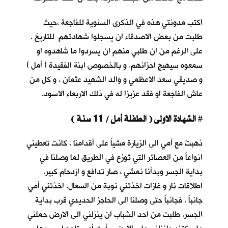
اكتب مدونتي هذه في الذكرى السنوية للفاجعة ،حيث
طلبت من بعض الاصدقاء ان يسجلوا شهادتهم للتاريخ .
على الرغم من ان طلبي منهم ان يسردوا ما شاهدوه او
سمعوه سيهيج احزانهم. و بالخصوص ابنة الفقيدة ( أمل )
و صديقي سعد الاعظمي و والد الشهيد عثمان ، و كل من
عاش الفاجعة او فقد عزيزا له في ذلك الاربعاء الاسود.
الشهادة الاولى ( الطفلة أمل / 11 سنة )
#
ذهبتُ مع أمي الى الزيارة مشياً على أقدامنا . كانت تعطيني
انواعاً من العصائر التي تُوزع في الطريق لما وصلنا في
بداية الجسر وبدأنا نمشي ، صار تدافع و ازدحام كبير.
اطلاقات نار و غازات اخذتني نوبة من السعال. اخذتني أمي
جانباً ، فجانباً حتى وصلنا الى الحاجز الحديدي قرب بداية
الجسر. طلبت من احد الشباب ان ينزلني الى الارض حملني