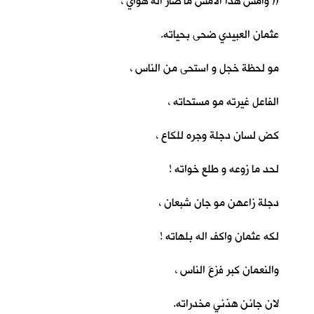
(( وأمس هذا الأمس ما صار اله هواي ،
عثمان العبيدي ضحى بحياته.
مو لحظة خجل و استحى من الناس ،
الفاعل غيرته مو مستحاته ،
كض لسان دجلة وجره للكاع ،
لحد ما زوعه و طلع خواته !
دجلة زاعهن مو جان شبعان ،
لكه عثمان واكف اله بلهاته !
والنعمان كبر فزعَ الناس ،
لان جانن هذني مخدراته.