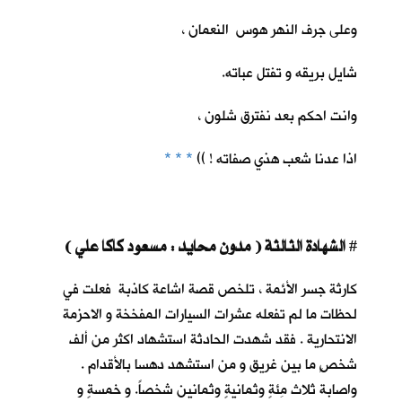
وعلى جرف النهر هوس النعمان ،
شايل بريقه و تفتل عباته.
وانت احكم بعد نفترق شلون ،
اذا عدنا شعب هذي صفاته ! ))
* * *
الشهادة الثالثة ( مدون محايد : مسعود كاكا علي )
#
كارثة جسر الأئمة ، تلخص قصة اشاعة كاذبة فعلت في
لحظات ما لم تفعله عشرات السيارات المفخخة و الاحزمة
الانتحارية . فقد شهدت الحادثة استشهاد اكثر من ألف
شخصٍ ما بين غريق و من استشهد دهسا بالأقدام .
واصابة ثلاث مِئةٍ وثمانيةٍ وثمانين شخصاً. و خمسةٍ و