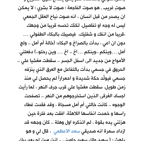
صوتٍ غريب , هو صوت الفاجعة ؛ صوت لا بشري ؛ لا يمكن
ان يصدر من قبل انسان ، انه صوت نياح العقل الجمعي
ليس له وجه او تفاصيل. لكنك تحسه قريبا من وجهك
،قريبا من انفك و شفتيك، فيصيبك بالبكاء الطفولي …
دون ان اعي ، بدأت بالصراخ و البكاء: (خالة أم أمل .. ولج
أمل …وينكم ..وينكم …اخ .. اخ … وين رحتو..) دفعتني
الأمواج من جديد الى اسفل الجسر .. سقطت مغشيا علي ..
الحروق في جسمي بدأت بالتفاعل مع العرق الذي ينزفه
جسمي فيولِّد حكة شديدة و احمراراً لم يحصل لي منذ
زمن طويل. سقطت مغشيا علي قرب جرف النهر ، لما رأيت
اجساد الغرقى الذين استخرجوهم من النهر .. تصفحت
الوجوه .. كانت خالتي أم أمل مسجاة ، وقد فقدت غطاء
راسها و خمدت انفاسها اللاهثة. افقت بعد فترة حين
هزتني يده بقوة ، لم اتذكره اول وهلة .. كان وجهه قد
ازداد سمرة انه صديقي
سعد الاعظمي
، قال لي و هو
يلهث : ( سعيد ولك سعيد جاوبني .. انت ميت لو بعد بيك