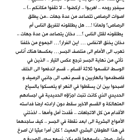
سيفجر روحه .. اهربوا .. اركضوا .. لا تقفوا مكانكم ..) ..
اصوات الرصاص تتصاعد من عدة جهات ..من يطلق
الرصاص؟ ولماذا !… هل يطلقونه لتفريق الناس أم
يطلقونه لقتل الناس ؟… دخان يتصاعد من عدة جهات ..
دخان يخنق الانفاس … اين الفرار؟… الجموع من خلفنا
تهرب الى الأمام الى منتصف الجسر… بعكسها هناك أُناس
تأتي من نهاية الجسر ترجع عكس التيار .. الذين في
الوسط انقسموا ثلاثة أقسام .. قسم اندفعوا الى الخلف
فاصطدموا بالهاربين و قسم ذهب الى جانبي الرصيف و
اصبحوا بين ان يسقطوا في النهر او يتمسكوا بالسياج
الحديدي الذي كانت تنبت اجزاؤه الحديدية في اجسادهم
المتهالكة و القسم الاخير سقط دون ارادته ارضا فداسته
الأقدام من كل الاتجاهات .. فُقدتْ أمل وأمها .. اخذتني
الأمواج البشرية الى ابعد نقطة في الجسر .. كيف ساجدهما
في هذا الطوفان البشري المميت ؟ كان أمرا عبثيا ان اصرخ
بأعلى صوتي باسمهما فلم يكن يُسمع سوى الصريخ و