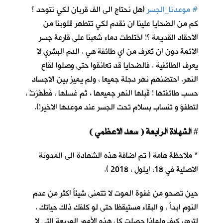
#
موعدنا_الجسر
(هل نحتاج الى الف قربان لكي نتوحد ؟
كم من الضحايا علينا ان نقدم لكي تتطهر قلوبنا من
الاحقاد القديمة ؟! اختلطت دماء شعبنا على قارعة جسر
الائمة دون ان تُعرف من اي طائفة هي . الدم البشري لا
يعرف الطائفية . فالضحايا قد تعانقوا حتى وصلوا لقاع
النهر. احتضنهم نهر دجلة جميعا ، ولم يميز بين الاجساد
حسب طائفتها ! قَبِلها النهر جميعها ، ثم غسلها ، فَطَهُرَتْ ،
لتطفوَ و تنساب بسلام تحت الجسر عند موعدها الاخير!).
الشهادة الرابعة ( سعد الاعظمي )
#
* ملاحظة هامة ( تم اضافة هذه الشهادة الى المدونة
الاصلية في 18، ايلول ، 2018 ).
حين تصحو من غفوة الموت لا تتمنى شيئاً اكثر من عدم
النوم ابداً ، و البقاء مستيقظا حتى لو كلفك ذلك حياتك .
لتروي كيف ولماذا حصلت كل هذه الأمور المريعة التي لا