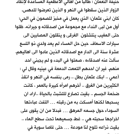
حنيفة النعمان ؛ طالبا من اهالي الاعظمية المساعدة لإنقاذ
الزوار الذين سقطوا في النهر و الذين تعرضوا للدهس.
كان ابني عثمان؛ الذي يعمل في مخبز للصمون في الحي؛
أول من لبى النداء مع مجموعة من اصدقائه و جيرانه. ظلوا
حتى المغيب ينتشلون الغرقى و ينقلون المصابين الى
سيارات الاسعاف. حين حل المساء لم يعد ولدي ذو التسع
عشرة سنة الى الدار مع اصدقائه الذين عادوا الى اهاليهم.
سألتُ عنه اصدقاءه ، صمتوا في البدء و لم يجبني احد
منهم. غير ان احدهم التمعت الدمعة في عينيه وقال لي :
(عمي .. ابنك عثمان بطل .. رمى بنفسه في النهر و انقذ
الكثيرين من الغرق .. آخرهم امرأه كبيرة بالعمر ، كانت
ضخمة الجسم .. بقيت تصارع للتشبث بالحياة ..اراد ان
يسحبها لكنها أمسكت به من رقبته … التفت عباءتها
السوداء حول جسمه المرهق … فبدلا من ان يقوى على
اخراجها سحبته هي .. غط جسميهما تحت سطح الماء ..
بقيت ذراعه تلوح لنا مودعة … حتى غاصا سوية في