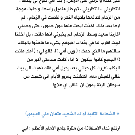
على كتفه وانزلني على الارض. رأيت أمي تلوح لي بيدها :
انتظريني .. انتظريني ، ثم طار منديل راسها. و جاءت موجة
من الزحام لتدفعها باتجاه النهر و غاصت في الزحام ، لم
ارها بعد ذلك. اخذت ابحث عنها دون جدوى ، حتى وجدني
اقاربنا سعيد وسط الزحام. لم يخبرني انها ماتت ، بل اخذنا
لبيت اقارب لنا في بغداد. اخبرهم بشيء ما فاخذوا بالبكاء.
سالتهم ما الذي حدث : ( وين أمي ؟). قالو لي : ( أمكِ ماتت
!) الجميع كانوا يبكون الا انا ، كانت صدمتي اكبر من
البكاء. تغيرت كل حياتي بعد رحيل أمي فقد ذهبت الى بيت
خالي للعيش معه. اكتشفت بمرور الأيام اني شفيت من
سرطان الرئة بدون ان اتلقى اي علاج!
#
الشهادة الثانية (والد الشهيد عثمان علي العبيدي)
ارتفع نداء الاستغاثة من منارة جامع الأمام الأعظم ؛ ابي