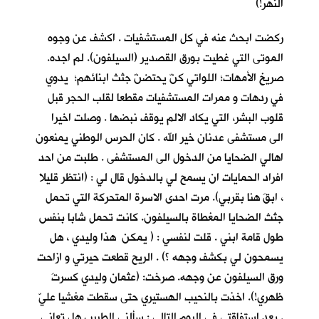
النهر!)
ركضت ابحث عنه في كل المستشفيات . اكشف عن وجوه
الموتى التي غطيت بورق القصدير (السيلفون). لم اجده.
صريخ الأمهات؛ اللواتي كنّ يحتضنّ جثث ابنائهم؛ يدوي
في ردهات و ممرات المستشفيات مقطعا لقلب الحجر قبل
قلوب البشر، التي يكاد الالم يوقف نبضها . وصلت اخيرا
الى مستشفى عدنان خير الله . كان الحرس الوطني يمنعون
اهالي الضحايا من الدخول الى المستشفى . طلبت من احد
افراد الحمايات ان يسمح لي بالدخول قال لي : (انتظر قليلا
، ابقَ هنا بقربي). مرت احدى الاسرة المتحركة التي تحمل
جثث الضحايا المغطاة بالسيلفون. كانت تحمل شابا بنفس
طول قامة ابني . قلت لنفسي : ( يمكن هذا وليدي ، هل
يسمحون لي بكشف وجهه ؟) . الريح قطعت حيرتي و ازاحت
ورق السيلفون عن وجهه. صرخت: (عثمان وليدي كسرتَ
ظهري!). اخذت بالنحيب الهستيري حتى سقطت مغشيا عليّ
. بعد استفاقتي في اليوم التالي : سألني الطبيب هل تعاني