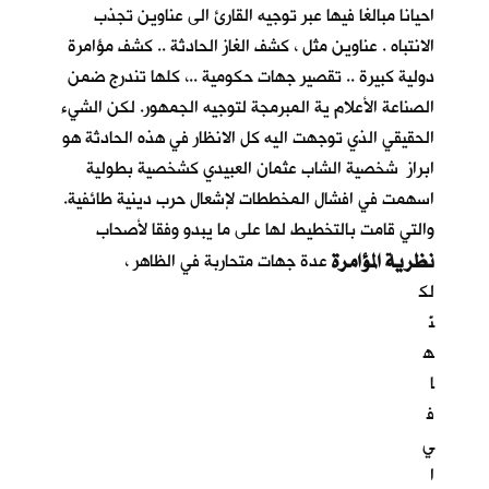
احيانا مبالغا فيها عبر توجيه القارئ الى عناوين تجذب
الانتباه . عناوين مثل ، كشف الغاز الحادثة .. كشف مؤامرة
دولية كبيرة .. تقصير جهات حكومية ..، كلها تندرج ضمن
الصناعة الأعلام ية المبرمجة لتوجيه الجمهور. لكن الشيء
الحقيقي الذي توجهت اليه كل الانظار في هذه الحادثة هو
ابراز شخصية الشاب عثمان العبيدي كشخصية بطولية
اسهمت في افشال المخططات لإشعال حرب دينية طائفية.
والتي قامت بالتخطيط لها على ما يبدو وفقا لأصحاب
نظرية المؤامرة
عدة جهات متحاربة في الظاهر ،
لك
نّ
ه
ا
ف
ي
ا