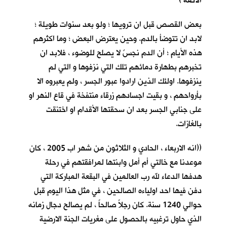
الائمة )
بعض القصص قبل ان ترويها ؛ ولو بعد سنوات طويلة ؛
لابد ان تتوضأ بالدم. وحين يعترض البعض ؛ وما اكثرهم
هذه الأيام ؛ أن الدم نجسٌ لا يصلح للوضوء ، فلابد ان
تخبرهم بطهارة دمائهم تلك التي نزفوها و التي لم
ينزفوها. اولئك الذين ارادوا عبور الجسر ، ولم يعبروه الا
بأرواحهم ، و بقيت اجسادهم زرقاء منتفخة في قاع النهر او
على جنابي الجسر بعد ان سحقتها الأقدام او اختنقت
بالغازات.
((انه الاربعاء ، الحادي و الثلاثون من شهر اب 2005 ، كان
موعدنا مع خالتي أم أمل وابنتها لمرافقتهم في رحلة
هدفها الدعاء لله رب العالمين في البقعة المباركة التي
دفن فيها احد اولياءه الصالحين ، في مثل هذا اليوم قبل
حوالي 1240 سنة. كان رجلاً صالحاً ، لم يصالح دجال زمانه
الذي حاول ترغبيه بالحصول على مغريات الجنة الارضية