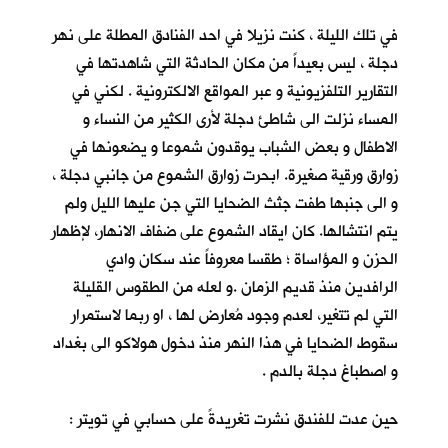
في تلك الليلة ، كنت نزيلا في احد الفنادق المطلة على نهر
دجلة ، ليس بعيداً من مكان الحادثة التي شاهدتها في
التقارير التلفزيونية و عبر المواقع الالكترونية . لكني في
المساء نزلت الى شاطئ دجلة لأرى الكثير من النساء و
الاطفال و بعض الشباب يوقدون شموعا و يضعونها في
زوارق ورقية صغيرة. ابحرت زوارق الشموع من جانبي دجلة ،
و الى جنبها طفت جثث الضحايا التي جن عليها الليل ولم
يتم انتشالها. كان ايقاد الشموع على ضفاف الانهار، لإظهار
الحزن و المؤاساة ؛ طقسا معروفاً عند سكان وادي
الرافدين منذ قديم الزمان .و لعله من الطقوس القليلة
التي لم تتغير، لعدم وجود مُعارض لها ، او ربما لاستمرار
سقوط الضحايا في هذا النهر منذ دخول هولاكو الى بغداد
و اصطباغ دجلة بالدم .
حين عدت للفندق نشرت تغريدةً على حسابي في تويتر :