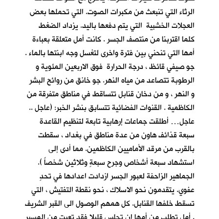
الرثاء التي تنبعث من مكبرات الصوت. التي تحملها بعض
العجلات الخشبية التي يتم دفعها باليد. يزداد الضغط
كلما اقتربنا من منتصف الجسر . كانت أمل متعلقة بعباءة
أمها التي تنحني بين فترة واخرى لتغسل وجه ابنتها بالماء .
جو صيفي قائظ ، درجة الحرارة فوق الاربعين المئوية و
الرطوبة تتصاعد من مياه النهر. جو خانق من روائح البشر
و النهر ، و من دخان قنابل تتساقط في مناطق متفرقة من
الكاظمية . القنوات الفضائية تتسابق بنشر الخبر: (عاجل ..
عاجل… أطلقت جماعات إرهابية تابعة لتنظيم القاعدة
سبعة قذائف هاون من عدة مناطق في بغداد ، سقطت
بالقرب من مرقد الأماميين الكاظمين. مما أدى إلى
استشهاد سبعة أشخاص وجرح سبعةٍ وثلاثين شخصاً ).
الجماهير الزاحفة لعبور الجسر ازدادت اعدادها في تحدٍ
عفوي. يتقدمون نحو الاسلاك ، نحو نقطة التفتيش ، التي
تسقط خلفها القنابل. كل همهم الوصول الى القبر الشريف
. أمل تطلب من أمها ان تجلس قليلا فقد تعبت من المسير