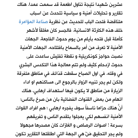
عشرين شهيدا نتيجة تناول اطعمة قد سممت عمدا. هناك
تقارير و تحليلات أمنية و سياسية تتحدث عن اسباب
متناقضة فتحت الباب للحديث عن نظرية
صناعة المؤامرة
خلف هذه الكارثة الانسانية. فالجسر كان مغلقاً لأشهر
كأملة قبل فتحه بأيام من يوم حدوث الفاجعة. الجهات
الأمنية لا تعرف من أمر بالسماح بافتتاحه. الجهات الأمنية
نصبت حواجز كونكريتية و نقطة تفتيش ساعدت على
حدوث ازدحام كثيف ولم تتم معالجة هذا التكدس البشري
في وقته. في اول الصباح سقطت قذائف في مناطق متفرقة
ولكن لم يجرِ تنبيه الزوار بالرجوع الى مساكنهم او اداء
الزيارة من مناطق لا يكون فيها استهداف ارهابي. هناك
اتهام من بعض القنوات الفضائية بان من صرخ بالناس؛
أنّ هناك حزاماً ناسفاً سوف يفجره ارهابي ؛ هم افراد القوات
الأمنية انفسهم لكي يعجلوا بتقدم الناس و تفريقهم
بسرعة ! اصوات الرصاص و الغازات كان مصدرها مجهولا
ولم يجرِ التحقيق مَنْ هي الجهة التي اطلقتها التقارير تكون