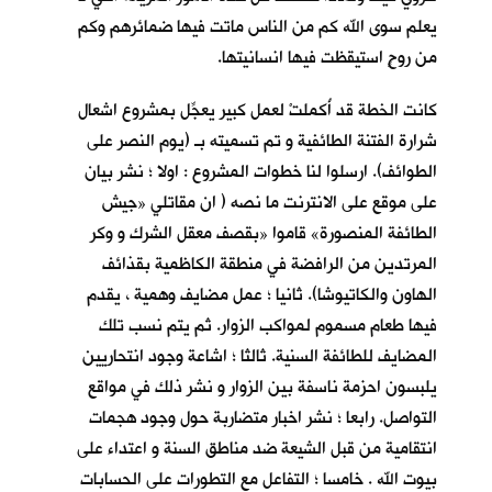
يعلم سوى الله كم من الناس ماتت فيها ضمائرهم وكم
من روحٍ استيقظت فيها انسانيتها.
كانت الخطة قد أُكملتْ لعمل كبير يعجِّل بمشروع اشعال
شرارة الفتنة الطائفية و تم تسميته بـ (يوم النصر على
الطوائف). ارسلوا لنا خطوات المشروع : اولا ؛ نشر بيان
على موقع على الانترنت ما نصه ( ان مقاتلي «جيش
الطائفة المنصورة» قاموا «بقصف معقل الشرك و وكر
المرتدين من الرافضة في منطقة الكاظمية بقذائف
الهاون والكاتيوشا). ثانيا ؛ عمل مضايف وهمية ، يقدم
فيها طعام مسموم لمواكب الزوار. ثم يتم نسب تلك
المضايف للطائفة السنية. ثالثا ؛ اشاعة وجود انتحاريين
يلبسون احزمة ناسفة بين الزوار و نشر ذلك في مواقع
التواصل. رابعا ؛ نشر اخبار متضاربة حول وجود هجمات
انتقامية من قبل الشيعة ضد مناطق السنة و اعتداء على
بيوت الله . خامسا ؛ التفاعل مع التطورات على الحسابات