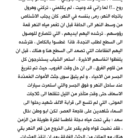
روح ..؟) لما راني قد وعيت ، لم يكلمني ، تركني وهرول
باتجاه النهر، رمى بنفسه في النهر. كان يجلب الاشخاص
من وسط النهر الى الحافة قبل ان تغمر مياه النهر قمة
رؤوسهم . ترشده اليهم ايديهم ، التي تتصارع للوصول
الى السطح لطلب النجدة. فاذا غطسوا بالكامل ، فترشده
اليهم الفقاعات التي تصعد الى السطح هنا و هناك ، قبل ان
يلفظوا انفاسهم الاخيرة . استمر الشباب يستخرجون كل
من قاوم الغرق ، الى ان حل وقت الغروب. حيث تم تفريغ
الجسر من الاحياء . و لم يتبقَ سوى جثث الأموات المُمدَّدة
عند ساحل النهر و فوق الجسر والتي استمرت سيارات
الاسعاف حتى وقتٍ متأخر من الليل تنقلها الى ثلاجات
الموتى. التي لم تتسع الى قرابة الالف شهيد رحلوا الى
السماء شاهدين على فاجعة العصر. لكن ابو وطن ؛خال
سعد ؛ بقي تحت مياه دجلة غاطسا لفترة طويلة من الزمن
، فقد نضبت قواه ولم يقدر على الخروج من قعر النهر بقي
هناك مع المئات من الجثث الغارقة بعد ان انقذ العشرات.