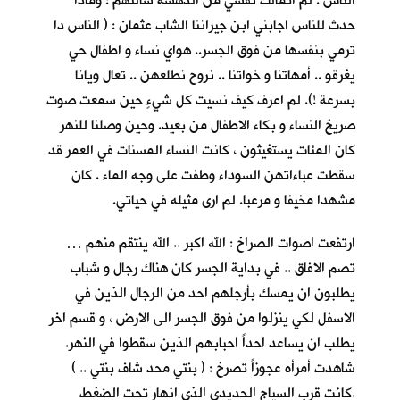
الناس . لم اتمالك نفسي من الدهشة سالتهم : وماذا
حدث للناس اجابني ابن جيراننا الشاب عثمان : ( الناس دا
ترمي بنفسها من فوق الجسر.. هواي نساء و اطفال حي
يغرقو .. أمهاتنا و خواتنا .. نروح نطلعهن .. تعال ويانا
بسرعة !). لم اعرف كيف نسيت كل شيءٍ حين سمعت صوت
صريخ النساء و بكاء الاطفال من بعيد. وحين وصلنا للنهر
كان المئات يستغيثون ، كانت النساء المسنات في العمر قد
سقطت عباءاتهن السوداء وطفت على وجه الماء . كان
مشهدا مخيفا و مرعبا. لم ارى مثيله في حياتي.
ارتفعت اصوات الصراخ : الله اكبر .. الله ينتقم منهم …
تصم الافاق .. في بداية الجسر كان هناك رجال و شباب
يطلبون ان يمسك بأرجلهم احد من الرجال الذين في
الاسفل لكي ينزلوا من فوق الجسر الى الارض ، و قسم اخر
يطلب ان يساعد احداً احبابهم الذين سقطوا في النهر.
شاهدت أمرأه عجوزاً تصرخ : ( بنتي محد شاف بنتي .. )
.كانت قرب السياج الحديدي الذي انهار تحت الضغط