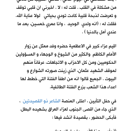
من مشكلة في القلب . قلت له : لا . اخبرني ان قلبي توقف
و تعرضت لذبحة قلبية كادت تودي بحياتي لولا عناية الله.
فقلت له : (انه ولدي الوحيد ، وانا عمري خمسين، بعد ما
عندي أمل بالدنيا ) .
اقيم عزاء كبير في الاعظمية حضره وفد ممثل عن زوار
الأمام الكاظم والكثير من الشيوخ و الوجهاء و المسؤولين
الحكوميين ومن كل الاحزاب و الاتجاهات، عرفاناً منهم
لموقف الشهيد عثمان، الذي زينت صورته الشوارع و
البيوت . الجميع قالوا انه من اطفأ الفتنة التي خطط لها
اعداء هذا الشعب بزرع الفتنة الطائفية.
في حفل التأبين ، اعتلى المنصة
الشاعر ذو القصيدتين
،
الذي جاء من اقصى الجنوب لعزاء العراق بشهيده البطل.
فأبكى الحضور ، بقصيدة انشد فيها :