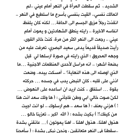
الشديد ، ثم سقطت المرأة في النهر أمام عيني ..لم
اتمالك نفسي.. القيت بنفسي بأسرع ما استطيع في النهر ..
انقذتُ رجلاً مزرق الجسم الى الحافة… لكنه كان يلفظ
انفاسه الاخيرة .. رايته ينطق الشهادتين و يموت أمام
عيني .. رجعت الى النهر اكثر من مرة. كنتُ خائر القوى.
رأيتُ صديقاً قديماً يدعى سعيد البصري، تعرفت عليه من
وجهه المحروق ؛ الذي رايته في صورة ارسلها لي قبل
بضعة اشهر؛ .. انه مراسل لأحدى المنظمات الاجنبية …ما
الذي اوصله الى هذه النهاية؟ .. أمسكت بيده.. وضعت
اذني على قلبه ، كان النبض يدب في جسده … حركته
بقوة … استفاق .. كنت اريد ان اساعده على النهوض …
لكنّ صوت خالي ابي وطن فاجأني : ( ها ولك سعد انت هنا
! ) هزني بعنف : ( ها سعد .. هم ارسلوك .. لو انت اجيت
من كيفك؟! ) بكيت بشده : ( الله اكبر .. تعزينا خالو …
هذول اهلنا.. هذول اهلنا .. اهنا يموتون )… عانقني بشدة
..سقطنا في النهر متعانقين ، ونحن نبكي بشدة : ( سأمحنا