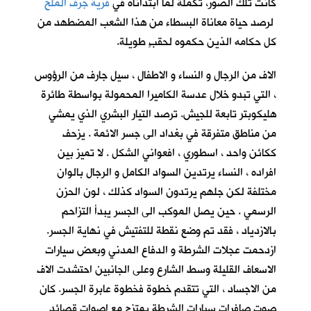
كانت تلك الصور، تكملةً لما ابتدأناه في
قرية جرف الملح
لرصد حياة معاناة البسطاء من هذا الشعب المضطهد من
كل حكامه الذين حكموه لحقبٍ طويلة.
الاف من الرجال و النساء و الاطفال ، سيل جارف من الرؤوس
، التي تبدو خلال عدسة الكاميرا المحمولة بواسطة طائرة
هليكوبتر تابعة للجيش. ترصد التيار البشري الذي يمشي
من مناطق متفرقة في بغداد الى جسر الائمة . يزحف
ككائن واحد ، اسطوري ، افعواني الشكل . لا تميز بين
افراده ، النساء يرتدين السواد الكامل و الرجال بالوان
مختلفة لكن جلهم يرتدون السواد كذلك ، لون الحزن
الرسمي . حين يصل الموكب الى الجسر يبدأ التزاحم
بالازدياد ، فقد تم وضع نقطة للتفتيش في نهاية الجسر.
ازدحمت عجلات الشرطة و الدفاع المدني وبعض سيارات
الاسعاف القليلة وسط الشارع وعلى الجانبين احتشدت الاف
من الاجساد ، التي تتقدم خطوة فخطوة عابرة الجسر. كان
صوت صافرات سيارات الشرطة يمتزج مع اصوات قصائد