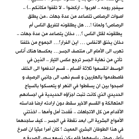
سيفجر روحه .. اهربوا .. اركضوا .. لا تقفوا مكانكم ..) ..
اصوات الرصاص تتصاعد من عدة جهات ..من يطلق
الرصاص؟ ولماذا !… هل يطلقونه لتفريق الناس أم
يطلقونه لقتل الناس ؟… دخان يتصاعد من عدة جهات ..
دخان يخنق الانفاس … اين الفرار؟… الجموع من خلفنا
تهرب الى الأمام الى منتصف الجسر… بعكسها هناك أُناس
تأتي من نهاية الجسر ترجع عكس التيار .. الذين في
الوسط انقسموا ثلاثة أقسام .. قسم اندفعوا الى الخلف
فاصطدموا بالهاربين و قسم ذهب الى جانبي الرصيف و
اصبحوا بين ان يسقطوا في النهر او يتمسكوا بالسياج
الحديدي الذي كانت تنبت اجزاؤه الحديدية في اجسادهم
المتهالكة و القسم الاخير سقط دون ارادته ارضا فداسته
الأقدام من كل الاتجاهات .. فُقدتْ أمل وأمها .. اخذتني
الأمواج البشرية الى ابعد نقطة في الجسر .. كيف ساجدهما
في هذا الطوفان البشري المميت ؟ كان أمرا عبثيا ان اصرخ
بأعلى صوتي باسمهما فلم يكن يُسمع سوى الصريخ و