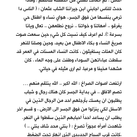
الناس . لم اتمالك نفسي من الدهشة سالتهم : وماذا
حدث للناس اجابني ابن جيراننا الشاب عثمان : ( الناس دا
ترمي بنفسها من فوق الجسر.. هواي نساء و اطفال حي
يغرقو .. أمهاتنا و خواتنا .. نروح نطلعهن .. تعال ويانا
بسرعة !). لم اعرف كيف نسيت كل شيءٍ حين سمعت صوت
صريخ النساء و بكاء الاطفال من بعيد. وحين وصلنا للنهر
كان المئات يستغيثون ، كانت النساء المسنات في العمر قد
سقطت عباءاتهن السوداء وطفت على وجه الماء . كان
مشهدا مخيفا و مرعبا. لم ارى مثيله في حياتي.
ارتفعت اصوات الصراخ : الله اكبر .. الله ينتقم منهم …
تصم الافاق .. في بداية الجسر كان هناك رجال و شباب
يطلبون ان يمسك بأرجلهم احد من الرجال الذين في
الاسفل لكي ينزلوا من فوق الجسر الى الارض ، و قسم اخر
يطلب ان يساعد احداً احبابهم الذين سقطوا في النهر.
شاهدت أمرأه عجوزاً تصرخ : ( بنتي محد شاف بنتي .. )
.كانت قرب السياج الحديدي الذي انهار تحت الضغط