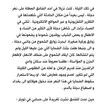
في تلك الليلة ، كنت نزيلا في احد الفنادق المطلة على نهر
دجلة ، ليس بعيداً من مكان الحادثة التي شاهدتها في
التقارير التلفزيونية و عبر المواقع الالكترونية . لكني في
المساء نزلت الى شاطئ دجلة لأرى الكثير من النساء و
الاطفال و بعض الشباب يوقدون شموعا و يضعونها في
زوارق ورقية صغيرة. ابحرت زوارق الشموع من جانبي دجلة ،
و الى جنبها طفت جثث الضحايا التي جن عليها الليل ولم
يتم انتشالها. كان ايقاد الشموع على ضفاف الانهار، لإظهار
الحزن و المؤاساة ؛ طقسا معروفاً عند سكان وادي
الرافدين منذ قديم الزمان .و لعله من الطقوس القليلة
التي لم تتغير، لعدم وجود مُعارض لها ، او ربما لاستمرار
سقوط الضحايا في هذا النهر منذ دخول هولاكو الى بغداد
و اصطباغ دجلة بالدم .
حين عدت للفندق نشرت تغريدةً على حسابي في تويتر :