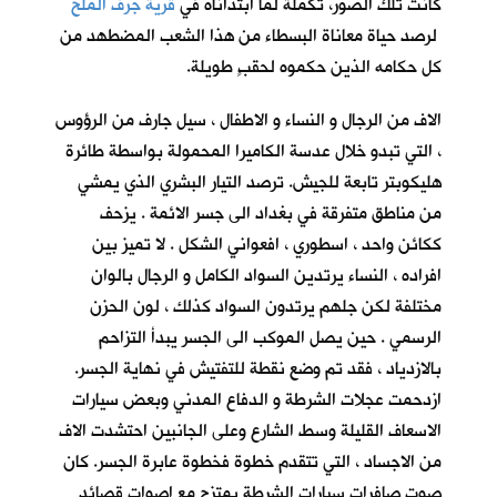
كانت تلك الصور، تكملةً لما ابتدأناه في
قرية جرف الملح
لرصد حياة معاناة البسطاء من هذا الشعب المضطهد من
كل حكامه الذين حكموه لحقبٍ طويلة.
الاف من الرجال و النساء و الاطفال ، سيل جارف من الرؤوس
، التي تبدو خلال عدسة الكاميرا المحمولة بواسطة طائرة
هليكوبتر تابعة للجيش. ترصد التيار البشري الذي يمشي
من مناطق متفرقة في بغداد الى جسر الائمة . يزحف
ككائن واحد ، اسطوري ، افعواني الشكل . لا تميز بين
افراده ، النساء يرتدين السواد الكامل و الرجال بالوان
مختلفة لكن جلهم يرتدون السواد كذلك ، لون الحزن
الرسمي . حين يصل الموكب الى الجسر يبدأ التزاحم
بالازدياد ، فقد تم وضع نقطة للتفتيش في نهاية الجسر.
ازدحمت عجلات الشرطة و الدفاع المدني وبعض سيارات
الاسعاف القليلة وسط الشارع وعلى الجانبين احتشدت الاف
من الاجساد ، التي تتقدم خطوة فخطوة عابرة الجسر. كان
صوت صافرات سيارات الشرطة يمتزج مع اصوات قصائد