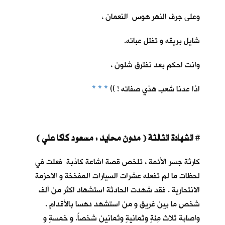
وعلى جرف النهر هوس النعمان ،
شايل بريقه و تفتل عباته.
وانت احكم بعد نفترق شلون ،
اذا عدنا شعب هذي صفاته ! ))
* * *
الشهادة الثالثة ( مدون محايد : مسعود كاكا علي )
#
كارثة جسر الأئمة ، تلخص قصة اشاعة كاذبة فعلت في
لحظات ما لم تفعله عشرات السيارات المفخخة و الاحزمة
الانتحارية . فقد شهدت الحادثة استشهاد اكثر من ألف
شخصٍ ما بين غريق و من استشهد دهسا بالأقدام .
واصابة ثلاث مِئةٍ وثمانيةٍ وثمانين شخصاً. و خمسةٍ و