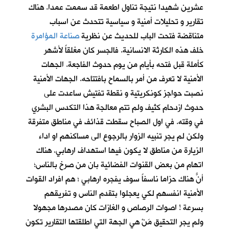
عشرين شهيدا نتيجة تناول اطعمة قد سممت عمدا. هناك
تقارير و تحليلات أمنية و سياسية تتحدث عن اسباب
متناقضة فتحت الباب للحديث عن نظرية
صناعة المؤامرة
خلف هذه الكارثة الانسانية. فالجسر كان مغلقاً لأشهر
كأملة قبل فتحه بأيام من يوم حدوث الفاجعة. الجهات
الأمنية لا تعرف من أمر بالسماح بافتتاحه. الجهات الأمنية
نصبت حواجز كونكريتية و نقطة تفتيش ساعدت على
حدوث ازدحام كثيف ولم تتم معالجة هذا التكدس البشري
في وقته. في اول الصباح سقطت قذائف في مناطق متفرقة
ولكن لم يجرِ تنبيه الزوار بالرجوع الى مساكنهم او اداء
الزيارة من مناطق لا يكون فيها استهداف ارهابي. هناك
اتهام من بعض القنوات الفضائية بان من صرخ بالناس؛
أنّ هناك حزاماً ناسفاً سوف يفجره ارهابي ؛ هم افراد القوات
الأمنية انفسهم لكي يعجلوا بتقدم الناس و تفريقهم
بسرعة ! اصوات الرصاص و الغازات كان مصدرها مجهولا
ولم يجرِ التحقيق مَنْ هي الجهة التي اطلقتها التقارير تكون