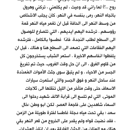
روح ..؟) لما راني قد وعيت ، لم يكلمني ، تركني وهرول
باتجاه النهر، رمى بنفسه في النهر. كان يجلب الاشخاص
من وسط النهر الى الحافة قبل ان تغمر مياه النهر قمة
رؤوسهم . ترشده اليهم ايديهم ، التي تتصارع للوصول
الى السطح لطلب النجدة. فاذا غطسوا بالكامل ، فترشده
اليهم الفقاعات التي تصعد الى السطح هنا و هناك ، قبل ان
يلفظوا انفاسهم الاخيرة . استمر الشباب يستخرجون كل
من قاوم الغرق ، الى ان حل وقت الغروب. حيث تم تفريغ
الجسر من الاحياء . و لم يتبقَ سوى جثث الأموات المُمدَّدة
عند ساحل النهر و فوق الجسر والتي استمرت سيارات
الاسعاف حتى وقتٍ متأخر من الليل تنقلها الى ثلاجات
الموتى. التي لم تتسع الى قرابة الالف شهيد رحلوا الى
السماء شاهدين على فاجعة العصر. لكن ابو وطن ؛خال
سعد ؛ بقي تحت مياه دجلة غاطسا لفترة طويلة من الزمن
، فقد نضبت قواه ولم يقدر على الخروج من قعر النهر بقي
هناك مع المئات من الجثث الغارقة بعد ان انقذ العشرات.