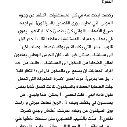
النهر!)
ركضت ابحث عنه في كل المستشفيات . اكشف عن وجوه
الموتى التي غطيت بورق القصدير (السيلفون). لم اجده.
صريخ الأمهات؛ اللواتي كنّ يحتضنّ جثث ابنائهم؛ يدوي
في ردهات و ممرات المستشفيات مقطعا لقلب الحجر قبل
قلوب البشر، التي يكاد الالم يوقف نبضها . وصلت اخيرا
الى مستشفى عدنان خير الله . كان الحرس الوطني يمنعون
اهالي الضحايا من الدخول الى المستشفى . طلبت من احد
افراد الحمايات ان يسمح لي بالدخول قال لي : (انتظر قليلا
، ابقَ هنا بقربي). مرت احدى الاسرة المتحركة التي تحمل
جثث الضحايا المغطاة بالسيلفون. كانت تحمل شابا بنفس
طول قامة ابني . قلت لنفسي : ( يمكن هذا وليدي ، هل
يسمحون لي بكشف وجهه ؟) . الريح قطعت حيرتي و ازاحت
ورق السيلفون عن وجهه. صرخت: (عثمان وليدي كسرتَ
ظهري!). اخذت بالنحيب الهستيري حتى سقطت مغشيا عليّ
. بعد استفاقتي في اليوم التالي : سألني الطبيب هل تعاني