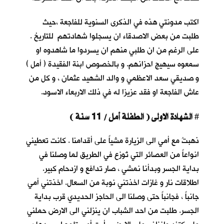
اكتب مدونتي هذه في الذكرى السنوية للفاجعة ،حيث
طلبت من بعض الاصدقاء ان يسجلوا شهادتهم للتاريخ .
على الرغم من ان طلبي منهم ان يسردوا ما شاهدوه او
سمعوه سيهيج احزانهم. و بالخصوص ابنة الفقيدة ( أمل )
و صديقي سعد الاعظمي و والد الشهيد عثمان ، و كل من
عاش الفاجعة او فقد عزيزا له في ذلك الاربعاء الاسود.
الشهادة الاولى ( الطفلة أمل / 11 سنة )
#
ذهبتُ مع أمي الى الزيارة مشياً على أقدامنا . كانت تعطيني
انواعاً من العصائر التي تُوزع في الطريق لما وصلنا في
بداية الجسر وبدأنا نمشي ، صار تدافع و ازدحام كبير.
اطلاقات نار و غازات اخذتني نوبة من السعال. اخذتني أمي
جانباً ، فجانباً حتى وصلنا الى الحاجز الحديدي قرب بداية
الجسر. طلبت من احد الشباب ان ينزلني الى الارض حملني