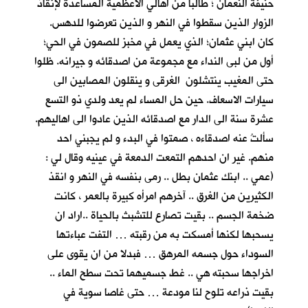
حنيفة النعمان ؛ طالبا من اهالي الاعظمية المساعدة لإنقاذ
الزوار الذين سقطوا في النهر و الذين تعرضوا للدهس.
كان ابني عثمان؛ الذي يعمل في مخبز للصمون في الحي؛
أول من لبى النداء مع مجموعة من اصدقائه و جيرانه. ظلوا
حتى المغيب ينتشلون الغرقى و ينقلون المصابين الى
سيارات الاسعاف. حين حل المساء لم يعد ولدي ذو التسع
عشرة سنة الى الدار مع اصدقائه الذين عادوا الى اهاليهم.
سألتُ عنه اصدقاءه ، صمتوا في البدء و لم يجبني احد
منهم. غير ان احدهم التمعت الدمعة في عينيه وقال لي :
(عمي .. ابنك عثمان بطل .. رمى بنفسه في النهر و انقذ
الكثيرين من الغرق .. آخرهم امرأه كبيرة بالعمر ، كانت
ضخمة الجسم .. بقيت تصارع للتشبث بالحياة ..اراد ان
يسحبها لكنها أمسكت به من رقبته … التفت عباءتها
السوداء حول جسمه المرهق … فبدلا من ان يقوى على
اخراجها سحبته هي .. غط جسميهما تحت سطح الماء ..
بقيت ذراعه تلوح لنا مودعة … حتى غاصا سوية في