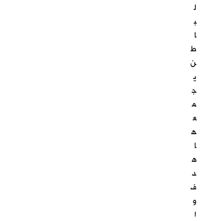
ل
ب
ا
ط
ن
ي
ج
م
ع
ه
ا
ه
د
ف
و
ا