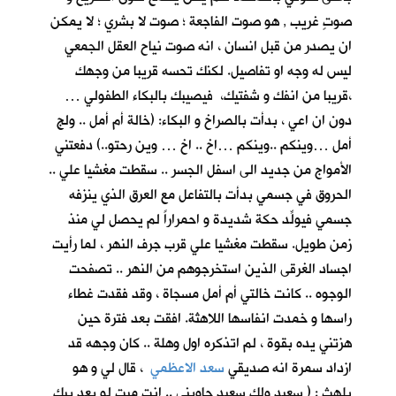
صوتٍ غريب , هو صوت الفاجعة ؛ صوت لا بشري ؛ لا يمكن
ان يصدر من قبل انسان ، انه صوت نياح العقل الجمعي
ليس له وجه او تفاصيل. لكنك تحسه قريبا من وجهك
،قريبا من انفك و شفتيك، فيصيبك بالبكاء الطفولي …
دون ان اعي ، بدأت بالصراخ و البكاء: (خالة أم أمل .. ولج
أمل …وينكم ..وينكم …اخ .. اخ … وين رحتو..) دفعتني
الأمواج من جديد الى اسفل الجسر .. سقطت مغشيا علي ..
الحروق في جسمي بدأت بالتفاعل مع العرق الذي ينزفه
جسمي فيولِّد حكة شديدة و احمراراً لم يحصل لي منذ
زمن طويل. سقطت مغشيا علي قرب جرف النهر ، لما رأيت
اجساد الغرقى الذين استخرجوهم من النهر .. تصفحت
الوجوه .. كانت خالتي أم أمل مسجاة ، وقد فقدت غطاء
راسها و خمدت انفاسها اللاهثة. افقت بعد فترة حين
هزتني يده بقوة ، لم اتذكره اول وهلة .. كان وجهه قد
ازداد سمرة انه صديقي
سعد الاعظمي
، قال لي و هو
يلهث : ( سعيد ولك سعيد جاوبني .. انت ميت لو بعد بيك