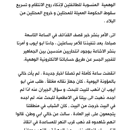
الوهمية المنسوبة للطائفتين لإذكاء روح الانتقام و تسريع
سقوط الحكومة العميلة للمحتلين و خروج المحتلين من
البلاد .
اتى الأمر بنشر خبر قصف القذائف في الساعة التاسعة
صباحا. بعد تنفيذنا للأمر بساعتين ، جاءنا ابو ايوب و أمرنا
بنشر الاشاعة بوجود انتحاريين مندسين بين الجماهير
لتفجير الجسر عن طريق حساباتنا الالكترونية الوهمية.
انقضت ساعة كأملة لم تصلنا اخبار جديدة . لم يأتِ خالي
بالمؤونة اليومية ، كان جهاز نقاله مغلقاً . طلب مني ابو
ايوب ان اذهب للبيت للبحث، و سؤال الجيران عنه اذا لم
اجده. ذهبت الى بيتنا في الاعظمية للبحث عنه. لم اجده
في البيت خرجت من البيت , كان الشباب في منطقتنا
يتجمعون على غير العادة . سالت عن خالي ابي وطن. قالوا
انهم شاهدوه قد ذهب قرب النهر للمساعدة في انقاذ