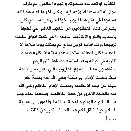
الكاذبة او تهديده بسطوته و تجبره العالمي. لم يترك
دجال زمانه سجنا الا وزجه فيه ، و كان اخر ما فعله هو قتله
مسموما في مثل هذا اليوم ، خوفا على عرشه. الذي كان
يهتز من دعاء المظلومين من شعوب العالم التي قهرها
بالحديد والنار و الاكاذيب الدينية ، التي كانت ابواق سلطته
تروجها .وقف أمامه كرجل صالح لم يمتلك يوماً سلاحاً الا
الدعاء. فكان لدعائه استجابة عجيبة شملت كل محبيه و
زائريه في حياته وبعد استشهاده. فها انتم اليوم
تشاهدون معنا ، الجموع المليونية التي تعبر جسر الائمة.
حيث يمسك الإمام ابو حنيفة رضي الله عنه بضفة نهر
دجلة من جهة الاعظمية ويمسك الإمام الكاظم رضي الله
عنه بالضفة الاخرى من جهة الكاظمية. وبينهما يمتد جسر
من السلام و الوئام والمحبة يسلكه الوافدون الى مدينة
السلام حيث ننقل لكم هذا الحدث الكبير من قناتنا ،
…..))