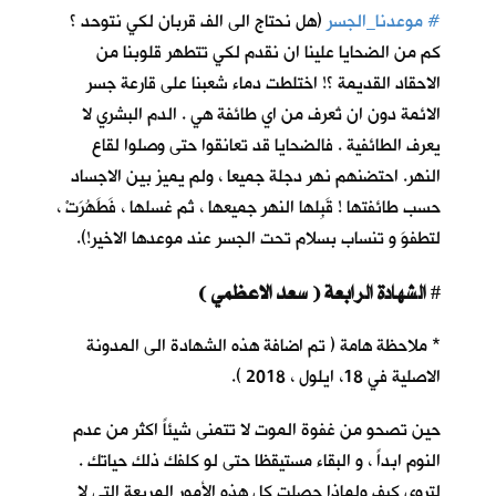
#
موعدنا_الجسر
(هل نحتاج الى الف قربان لكي نتوحد ؟
كم من الضحايا علينا ان نقدم لكي تتطهر قلوبنا من
الاحقاد القديمة ؟! اختلطت دماء شعبنا على قارعة جسر
الائمة دون ان تُعرف من اي طائفة هي . الدم البشري لا
يعرف الطائفية . فالضحايا قد تعانقوا حتى وصلوا لقاع
النهر. احتضنهم نهر دجلة جميعا ، ولم يميز بين الاجساد
حسب طائفتها ! قَبِلها النهر جميعها ، ثم غسلها ، فَطَهُرَتْ ،
لتطفوَ و تنساب بسلام تحت الجسر عند موعدها الاخير!).
الشهادة الرابعة ( سعد الاعظمي )
#
* ملاحظة هامة ( تم اضافة هذه الشهادة الى المدونة
الاصلية في 18، ايلول ، 2018 ).
حين تصحو من غفوة الموت لا تتمنى شيئاً اكثر من عدم
النوم ابداً ، و البقاء مستيقظا حتى لو كلفك ذلك حياتك .
لتروي كيف ولماذا حصلت كل هذه الأمور المريعة التي لا