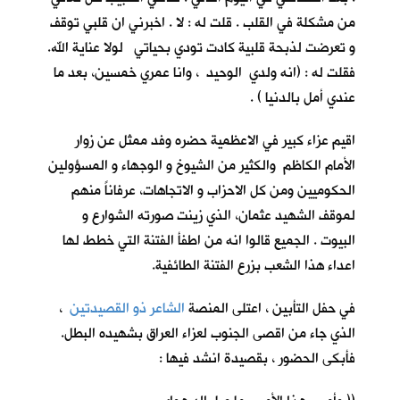
من مشكلة في القلب . قلت له : لا . اخبرني ان قلبي توقف
و تعرضت لذبحة قلبية كادت تودي بحياتي لولا عناية الله.
فقلت له : (انه ولدي الوحيد ، وانا عمري خمسين، بعد ما
عندي أمل بالدنيا ) .
اقيم عزاء كبير في الاعظمية حضره وفد ممثل عن زوار
الأمام الكاظم والكثير من الشيوخ و الوجهاء و المسؤولين
الحكوميين ومن كل الاحزاب و الاتجاهات، عرفاناً منهم
لموقف الشهيد عثمان، الذي زينت صورته الشوارع و
البيوت . الجميع قالوا انه من اطفأ الفتنة التي خطط لها
اعداء هذا الشعب بزرع الفتنة الطائفية.
في حفل التأبين ، اعتلى المنصة
الشاعر ذو القصيدتين
،
الذي جاء من اقصى الجنوب لعزاء العراق بشهيده البطل.
فأبكى الحضور ، بقصيدة انشد فيها :