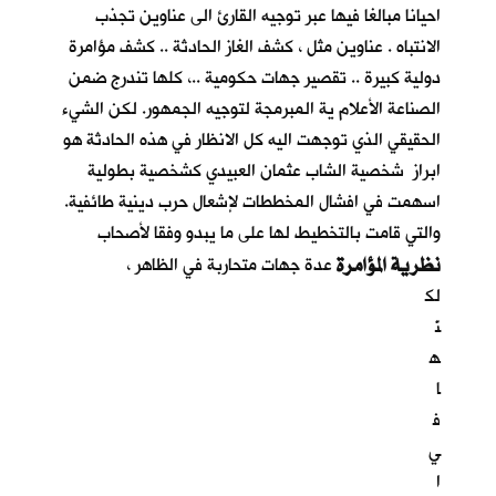
احيانا مبالغا فيها عبر توجيه القارئ الى عناوين تجذب
الانتباه . عناوين مثل ، كشف الغاز الحادثة .. كشف مؤامرة
دولية كبيرة .. تقصير جهات حكومية ..، كلها تندرج ضمن
الصناعة الأعلام ية المبرمجة لتوجيه الجمهور. لكن الشيء
الحقيقي الذي توجهت اليه كل الانظار في هذه الحادثة هو
ابراز شخصية الشاب عثمان العبيدي كشخصية بطولية
اسهمت في افشال المخططات لإشعال حرب دينية طائفية.
والتي قامت بالتخطيط لها على ما يبدو وفقا لأصحاب
نظرية المؤامرة
عدة جهات متحاربة في الظاهر ،
لك
نّ
ه
ا
ف
ي
ا