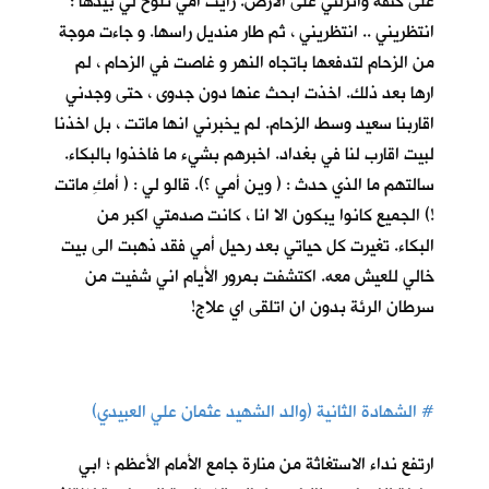
على كتفه وانزلني على الارض. رأيت أمي تلوح لي بيدها :
انتظريني .. انتظريني ، ثم طار منديل راسها. و جاءت موجة
من الزحام لتدفعها باتجاه النهر و غاصت في الزحام ، لم
ارها بعد ذلك. اخذت ابحث عنها دون جدوى ، حتى وجدني
اقاربنا سعيد وسط الزحام. لم يخبرني انها ماتت ، بل اخذنا
لبيت اقارب لنا في بغداد. اخبرهم بشيء ما فاخذوا بالبكاء.
سالتهم ما الذي حدث : ( وين أمي ؟). قالو لي : ( أمكِ ماتت
!) الجميع كانوا يبكون الا انا ، كانت صدمتي اكبر من
البكاء. تغيرت كل حياتي بعد رحيل أمي فقد ذهبت الى بيت
خالي للعيش معه. اكتشفت بمرور الأيام اني شفيت من
سرطان الرئة بدون ان اتلقى اي علاج!
#
الشهادة الثانية (والد الشهيد عثمان علي العبيدي)
ارتفع نداء الاستغاثة من منارة جامع الأمام الأعظم ؛ ابي