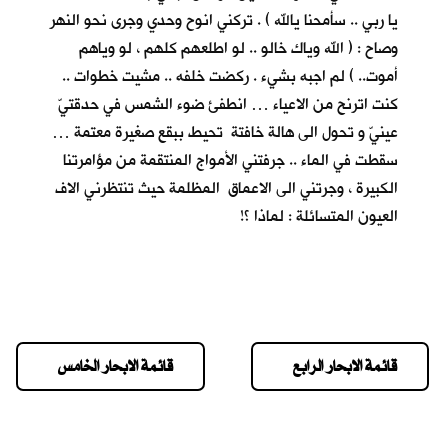
يا ربي .. سأمحنا يالله ) . تركني انوح وحدي وجرى نحو النهر
وصاح : ( الله وياك خالو .. لو اطلعهم كلهم ، لو وياهم
أموت.. ) لم اجبه بشيء . ركضت خلفه .. مشيت خطوات ..
كنت اترنح من الاعياء … انطفئ ضوء الشمس في حدقتيّ
عينيّ و تحول الى هالة خافتة تحيط ببقع صغيرة معتمة …
سقطت في الماء .. جرفتني الأمواج المنتقمة من مؤامرتنا
الكبيرة ، وجرتني الى الاعماق المظلمة حيث تنتظرني الاف
العيون المتسائلة : لماذا ؟!
قائمة الابحار الرابع
قائمة الابحار الخامس