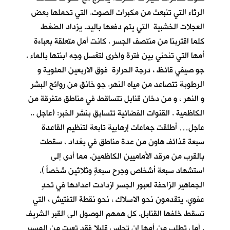
الرثاء التي تنبعث من مكبرات الصوت. التي تحملها بعض
العجلات الخشبية التي يتم دفعها باليد. يزداد الضغط
كلما اقتربنا من منتصف الجسر . كانت أمل متعلقة بعباءة
أمها التي تنحني بين فترة واخرى لتغسل وجه ابنتها بالماء .
جو صيفي قائظ ، درجة الحرارة فوق الاربعين المئوية و
الرطوبة تتصاعد من مياه النهر. جو خانق من روائح البشر
و النهر ، و من دخان قنابل تتساقط في مناطق متفرقة من
الكاظمية . القنوات الفضائية تتسابق بنشر الخبر: (عاجل ..
عاجل… أطلقت جماعات إرهابية تابعة لتنظيم القاعدة
سبعة قذائف هاون من عدة مناطق في بغداد ، سقطت
بالقرب من مرقد الأماميين الكاظمين. مما أدى إلى
استشهاد سبعة أشخاص وجرح سبعةٍ وثلاثين شخصاً ).
الجماهير الزاحفة لعبور الجسر ازدادت اعدادها في تحدٍ
عفوي. يتقدمون نحو الاسلاك ، نحو نقطة التفتيش ، التي
تسقط خلفها القنابل. كل همهم الوصول الى القبر الشريف
. أمل تطلب من أمها ان تجلس قليلا فقد تعبت من المسير