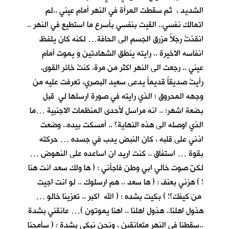
الشديد ، ثم سقطت المرأة في النهر أمام عيني ..لم
اتمالك نفسي.. القيت بنفسي بأسرع ما استطيع في النهر ..
انقذتُ رجلاً مزرق الجسم الى الحافة… لكنه كان يلفظ
انفاسه الاخيرة .. رايته ينطق الشهادتين و يموت أمام
عيني .. رجعت الى النهر اكثر من مرة. كنتُ خائر القوى.
رأيتُ صديقاً قديماً يدعى سعيد البصري، تعرفت عليه من
وجهه المحروق ؛ الذي رايته في صورة ارسلها لي قبل
بضعة اشهر؛ .. انه مراسل لأحدى المنظمات الاجنبية …ما
الذي اوصله الى هذه النهاية؟ .. أمسكت بيده.. وضعت
اذني على قلبه ، كان النبض يدب في جسده … حركته
بقوة … استفاق .. كنت اريد ان اساعده على النهوض …
لكنّ صوت خالي ابي وطن فاجأني : ( ها ولك سعد انت هنا
! ) هزني بعنف : ( ها سعد .. هم ارسلوك .. لو انت اجيت
من كيفك؟! ) بكيت بشده : ( الله اكبر .. تعزينا خالو …
هذول اهلنا.. هذول اهلنا .. اهنا يموتون )… عانقني بشدة
..سقطنا في النهر متعانقين ، ونحن نبكي بشدة : ( سأمحنا