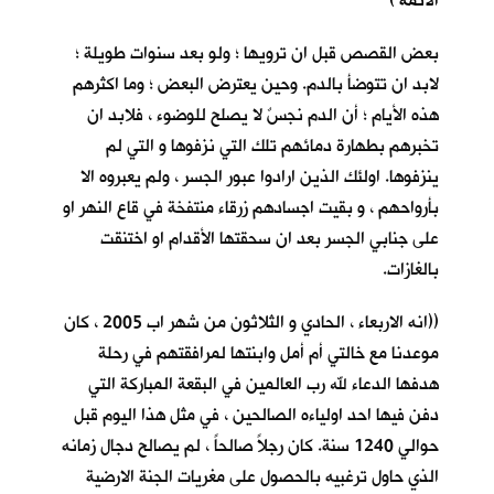
الائمة )
بعض القصص قبل ان ترويها ؛ ولو بعد سنوات طويلة ؛
لابد ان تتوضأ بالدم. وحين يعترض البعض ؛ وما اكثرهم
هذه الأيام ؛ أن الدم نجسٌ لا يصلح للوضوء ، فلابد ان
تخبرهم بطهارة دمائهم تلك التي نزفوها و التي لم
ينزفوها. اولئك الذين ارادوا عبور الجسر ، ولم يعبروه الا
بأرواحهم ، و بقيت اجسادهم زرقاء منتفخة في قاع النهر او
على جنابي الجسر بعد ان سحقتها الأقدام او اختنقت
بالغازات.
((انه الاربعاء ، الحادي و الثلاثون من شهر اب 2005 ، كان
موعدنا مع خالتي أم أمل وابنتها لمرافقتهم في رحلة
هدفها الدعاء لله رب العالمين في البقعة المباركة التي
دفن فيها احد اولياءه الصالحين ، في مثل هذا اليوم قبل
حوالي 1240 سنة. كان رجلاً صالحاً ، لم يصالح دجال زمانه
الذي حاول ترغبيه بالحصول على مغريات الجنة الارضية