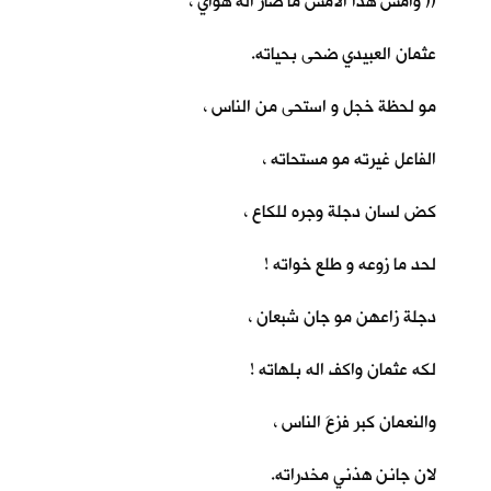
(( وأمس هذا الأمس ما صار اله هواي ،
عثمان العبيدي ضحى بحياته.
مو لحظة خجل و استحى من الناس ،
الفاعل غيرته مو مستحاته ،
كض لسان دجلة وجره للكاع ،
لحد ما زوعه و طلع خواته !
دجلة زاعهن مو جان شبعان ،
لكه عثمان واكف اله بلهاته !
والنعمان كبر فزعَ الناس ،
لان جانن هذني مخدراته.