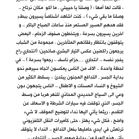
، قالت لها أمها : ( وصلنا يا حبيبتي , ما اكو مكان نرتاح ..
وصلنا ما بقي شيء ) .. كنت اشاهد اشخاصاً يسيرون ببطءٍ
فقد هدهم المسير المستمر منذ ساعات الصباح الباكر .. و
اخرين يسيرون بسرعة ، ويتخطون صفوف الزحام ، البعض
يتوقفون بانتظار رفقائهم المتأخرين . مجموعة من الشباب
يرجعون راكضين عكس التيار البشري صائحين: (انتحاري راح
يفجر نفسه .. انتحاري …حزام ناسف .. رجعوا بسرعة ) .. في
لحظة واحدة .. الاف من الناس يعكسون اتجاه سيرهم نحو
بداية الجسر , التدافع المجنون يبتدئ .. يسقط الكثير من
الشيوخ و النساء المسنات و الاطفال .. الناس يتجهون دون
وعي الى السياج الحديدي المحاذي للنهر هربا من وسط
الجسر، الذي توقفت فيه سيارات الشرطة و الاسعاف عن
التقدم ، ريثما يأتي اليها نداء لتوضيح الموقف. لا شيء
واضح ، فكل شيء يهتز ، حتى كأميرات النقل التلفزيوني
ترتعش في ايدي حامليها بفعل التدافع .. النداء لا يتوقف
يأتي هذه المرة من بداية صعود الجسر .. (انتحاري ..