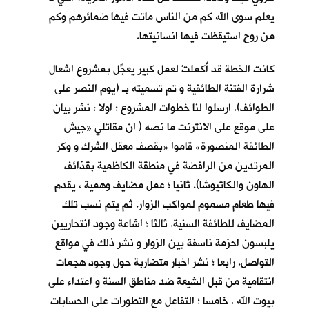
يعلم سوى الله كم من الناس ماتت فيها ضمائرهم وكم
من روحٍ استيقظت فيها انسانيتها.
كانت الخطة قد أُكملتْ لعمل كبير يعجِّل بمشروع اشعال
شرارة الفتنة الطائفية و تم تسميته بـ (يوم النصر على
الطوائف). ارسلوا لنا خطوات المشروع : اولا ؛ نشر بيان
على موقع على الانترنت ما نصه ( ان مقاتلي «جيش
الطائفة المنصورة» قاموا «بقصف معقل الشرك و وكر
المرتدين من الرافضة في منطقة الكاظمية بقذائف
الهاون والكاتيوشا). ثانيا ؛ عمل مضايف وهمية ، يقدم
فيها طعام مسموم لمواكب الزوار. ثم يتم نسب تلك
المضايف للطائفة السنية. ثالثا ؛ اشاعة وجود انتحاريين
يلبسون احزمة ناسفة بين الزوار و نشر ذلك في مواقع
التواصل. رابعا ؛ نشر اخبار متضاربة حول وجود هجمات
انتقامية من قبل الشيعة ضد مناطق السنة و اعتداء على
بيوت الله . خامسا ؛ التفاعل مع التطورات على الحسابات