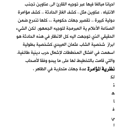
احيانا مبالغا فيها عبر توجيه القارئ الى عناوين تجذب
الانتباه . عناوين مثل ، كشف الغاز الحادثة .. كشف مؤامرة
دولية كبيرة .. تقصير جهات حكومية ..، كلها تندرج ضمن
الصناعة الأعلام ية المبرمجة لتوجيه الجمهور. لكن الشيء
الحقيقي الذي توجهت اليه كل الانظار في هذه الحادثة هو
ابراز شخصية الشاب عثمان العبيدي كشخصية بطولية
اسهمت في افشال المخططات لإشعال حرب دينية طائفية.
والتي قامت بالتخطيط لها على ما يبدو وفقا لأصحاب
نظرية المؤامرة
عدة جهات متحاربة في الظاهر ،
لك
نّ
ه
ا
ف
ي
ا