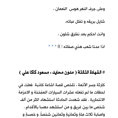
وعلى جرف النهر هوس النعمان ،
شايل بريقه و تفتل عباته.
وانت احكم بعد نفترق شلون ،
اذا عدنا شعب هذي صفاته ! ))
* * *
الشهادة الثالثة ( مدون محايد : مسعود كاكا علي )
#
كارثة جسر الأئمة ، تلخص قصة اشاعة كاذبة فعلت في
لحظات ما لم تفعله عشرات السيارات المفخخة و الاحزمة
الانتحارية . فقد شهدت الحادثة استشهاد اكثر من ألف
شخصٍ ما بين غريق و من استشهد دهسا بالأقدام .
واصابة ثلاث مِئةٍ وثمانيةٍ وثمانين شخصاً. و خمسةٍ و