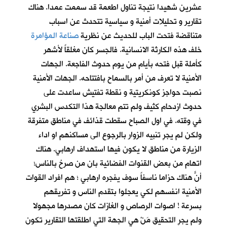
عشرين شهيدا نتيجة تناول اطعمة قد سممت عمدا. هناك
تقارير و تحليلات أمنية و سياسية تتحدث عن اسباب
متناقضة فتحت الباب للحديث عن نظرية
صناعة المؤامرة
خلف هذه الكارثة الانسانية. فالجسر كان مغلقاً لأشهر
كأملة قبل فتحه بأيام من يوم حدوث الفاجعة. الجهات
الأمنية لا تعرف من أمر بالسماح بافتتاحه. الجهات الأمنية
نصبت حواجز كونكريتية و نقطة تفتيش ساعدت على
حدوث ازدحام كثيف ولم تتم معالجة هذا التكدس البشري
في وقته. في اول الصباح سقطت قذائف في مناطق متفرقة
ولكن لم يجرِ تنبيه الزوار بالرجوع الى مساكنهم او اداء
الزيارة من مناطق لا يكون فيها استهداف ارهابي. هناك
اتهام من بعض القنوات الفضائية بان من صرخ بالناس؛
أنّ هناك حزاماً ناسفاً سوف يفجره ارهابي ؛ هم افراد القوات
الأمنية انفسهم لكي يعجلوا بتقدم الناس و تفريقهم
بسرعة ! اصوات الرصاص و الغازات كان مصدرها مجهولا
ولم يجرِ التحقيق مَنْ هي الجهة التي اطلقتها التقارير تكون