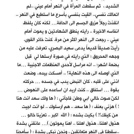
الشديد ، ثم سقطت المرأة في النهر أمام عيني ..لم
اتمالك نفسي.. القيت بنفسي بأسرع ما استطيع في النهر ..
انقذتُ رجلاً مزرق الجسم الى الحافة… لكنه كان يلفظ
انفاسه الاخيرة .. رايته ينطق الشهادتين و يموت أمام
عيني .. رجعت الى النهر اكثر من مرة. كنتُ خائر القوى.
رأيتُ صديقاً قديماً يدعى سعيد البصري، تعرفت عليه من
وجهه المحروق ؛ الذي رايته في صورة ارسلها لي قبل
بضعة اشهر؛ .. انه مراسل لأحدى المنظمات الاجنبية …ما
الذي اوصله الى هذه النهاية؟ .. أمسكت بيده.. وضعت
اذني على قلبه ، كان النبض يدب في جسده … حركته
بقوة … استفاق .. كنت اريد ان اساعده على النهوض …
لكنّ صوت خالي ابي وطن فاجأني : ( ها ولك سعد انت هنا
! ) هزني بعنف : ( ها سعد .. هم ارسلوك .. لو انت اجيت
من كيفك؟! ) بكيت بشده : ( الله اكبر .. تعزينا خالو …
هذول اهلنا.. هذول اهلنا .. اهنا يموتون )… عانقني بشدة
..سقطنا في النهر متعانقين ، ونحن نبكي بشدة : ( سأمحنا