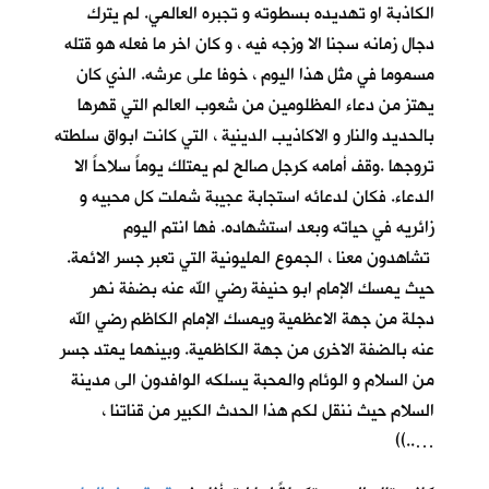
الكاذبة او تهديده بسطوته و تجبره العالمي. لم يترك
دجال زمانه سجنا الا وزجه فيه ، و كان اخر ما فعله هو قتله
مسموما في مثل هذا اليوم ، خوفا على عرشه. الذي كان
يهتز من دعاء المظلومين من شعوب العالم التي قهرها
بالحديد والنار و الاكاذيب الدينية ، التي كانت ابواق سلطته
تروجها .وقف أمامه كرجل صالح لم يمتلك يوماً سلاحاً الا
الدعاء. فكان لدعائه استجابة عجيبة شملت كل محبيه و
زائريه في حياته وبعد استشهاده. فها انتم اليوم
تشاهدون معنا ، الجموع المليونية التي تعبر جسر الائمة.
حيث يمسك الإمام ابو حنيفة رضي الله عنه بضفة نهر
دجلة من جهة الاعظمية ويمسك الإمام الكاظم رضي الله
عنه بالضفة الاخرى من جهة الكاظمية. وبينهما يمتد جسر
من السلام و الوئام والمحبة يسلكه الوافدون الى مدينة
السلام حيث ننقل لكم هذا الحدث الكبير من قناتنا ،
…..))