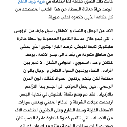
كانت تلك الصور، تكملةً لما ابتدأناه في
قرية جرف الملح
لرصد حياة معاناة البسطاء من هذا الشعب المضطهد من
كل حكامه الذين حكموه لحقبٍ طويلة.
الاف من الرجال و النساء و الاطفال ، سيل جارف من الرؤوس
، التي تبدو خلال عدسة الكاميرا المحمولة بواسطة طائرة
هليكوبتر تابعة للجيش. ترصد التيار البشري الذي يمشي
من مناطق متفرقة في بغداد الى جسر الائمة . يزحف
ككائن واحد ، اسطوري ، افعواني الشكل . لا تميز بين
افراده ، النساء يرتدين السواد الكامل و الرجال بالوان
مختلفة لكن جلهم يرتدون السواد كذلك ، لون الحزن
الرسمي . حين يصل الموكب الى الجسر يبدأ التزاحم
بالازدياد ، فقد تم وضع نقطة للتفتيش في نهاية الجسر.
ازدحمت عجلات الشرطة و الدفاع المدني وبعض سيارات
الاسعاف القليلة وسط الشارع وعلى الجانبين احتشدت الاف
من الاجساد ، التي تتقدم خطوة فخطوة عابرة الجسر. كان
صوت صافرات سيارات الشرطة يمتزج مع اصوات قصائد