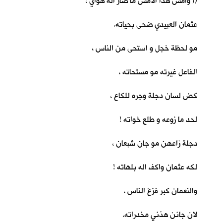
(( وأمس هذا الأمس ما صار اله هواي ،
عثمان العبيدي ضحى بحياته.
مو لحظة خجل و استحى من الناس ،
الفاعل غيرته مو مستحاته ،
كض لسان دجلة وجره للكاع ،
لحد ما زوعه و طلع خواته !
دجلة زاعهن مو جان شبعان ،
لكه عثمان واكف اله بلهاته !
والنعمان كبر فزعَ الناس ،
لان جانن هذني مخدراته.