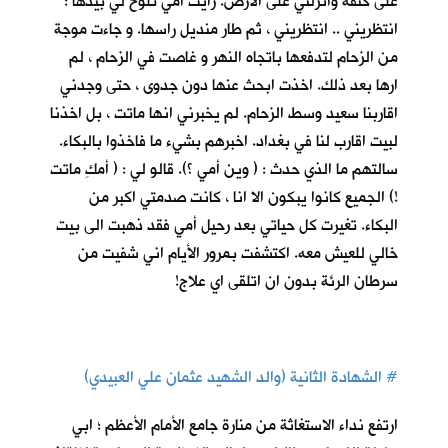
على كتفه وانزلني على الارض. رأيت أمي تلوح لي بيدها :
انتظريني .. انتظريني ، ثم طار منديل راسها. و جاءت موجة
من الزحام لتدفعها باتجاه النهر و غاصت في الزحام ، لم
ارها بعد ذلك. اخذت ابحث عنها دون جدوى ، حتى وجدني
اقاربنا سعيد وسط الزحام. لم يخبرني انها ماتت ، بل اخذنا
لبيت اقارب لنا في بغداد. اخبرهم بشيء ما فاخذوا بالبكاء.
سالتهم ما الذي حدث : ( وين أمي ؟). قالو لي : ( أمكِ ماتت
!) الجميع كانوا يبكون الا انا ، كانت صدمتي اكبر من
البكاء. تغيرت كل حياتي بعد رحيل أمي فقد ذهبت الى بيت
خالي للعيش معه. اكتشفت بمرور الأيام اني شفيت من
سرطان الرئة بدون ان اتلقى اي علاج!
#
الشهادة الثانية (والد الشهيد عثمان علي العبيدي)
ارتفع نداء الاستغاثة من منارة جامع الأمام الأعظم ؛ ابي