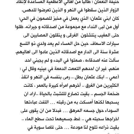
حنيفة النعمان ؛ طالبا من اهالي الاعظمية المساعدة لإنقاذ
الزوار الذين سقطوا في النهر و الذين تعرضوا للدهس.
كان ابني عثمان؛ الذي يعمل في مخبز للصمون في الحي؛
أول من لبى النداء مع مجموعة من اصدقائه و جيرانه. ظلوا
حتى المغيب ينتشلون الغرقى و ينقلون المصابين الى
سيارات الاسعاف. حين حل المساء لم يعد ولدي ذو التسع
عشرة سنة الى الدار مع اصدقائه الذين عادوا الى اهاليهم.
سألتُ عنه اصدقاءه ، صمتوا في البدء و لم يجبني احد
منهم. غير ان احدهم التمعت الدمعة في عينيه وقال لي :
(عمي .. ابنك عثمان بطل .. رمى بنفسه في النهر و انقذ
الكثيرين من الغرق .. آخرهم امرأه كبيرة بالعمر ، كانت
ضخمة الجسم .. بقيت تصارع للتشبث بالحياة ..اراد ان
يسحبها لكنها أمسكت به من رقبته … التفت عباءتها
السوداء حول جسمه المرهق … فبدلا من ان يقوى على
اخراجها سحبته هي .. غط جسميهما تحت سطح الماء ..
بقيت ذراعه تلوح لنا مودعة … حتى غاصا سوية في