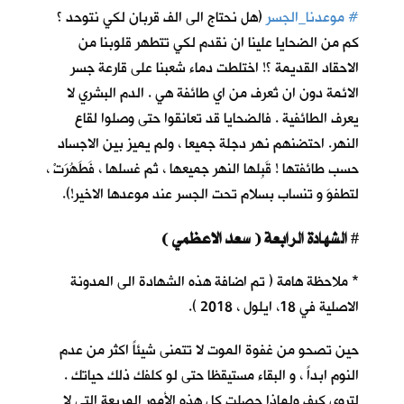
#
موعدنا_الجسر
(هل نحتاج الى الف قربان لكي نتوحد ؟
كم من الضحايا علينا ان نقدم لكي تتطهر قلوبنا من
الاحقاد القديمة ؟! اختلطت دماء شعبنا على قارعة جسر
الائمة دون ان تُعرف من اي طائفة هي . الدم البشري لا
يعرف الطائفية . فالضحايا قد تعانقوا حتى وصلوا لقاع
النهر. احتضنهم نهر دجلة جميعا ، ولم يميز بين الاجساد
حسب طائفتها ! قَبِلها النهر جميعها ، ثم غسلها ، فَطَهُرَتْ ،
لتطفوَ و تنساب بسلام تحت الجسر عند موعدها الاخير!).
الشهادة الرابعة ( سعد الاعظمي )
#
* ملاحظة هامة ( تم اضافة هذه الشهادة الى المدونة
الاصلية في 18، ايلول ، 2018 ).
حين تصحو من غفوة الموت لا تتمنى شيئاً اكثر من عدم
النوم ابداً ، و البقاء مستيقظا حتى لو كلفك ذلك حياتك .
لتروي كيف ولماذا حصلت كل هذه الأمور المريعة التي لا