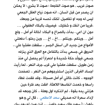
صوتٍ غريب , هو صوت الفاجعة ؛ صوت لا بشري ؛ لا يمكن
ان يصدر من قبل انسان ، انه صوت نياح العقل الجمعي
ليس له وجه او تفاصيل. لكنك تحسه قريبا من وجهك
،قريبا من انفك و شفتيك، فيصيبك بالبكاء الطفولي …
دون ان اعي ، بدأت بالصراخ و البكاء: (خالة أم أمل .. ولج
أمل …وينكم ..وينكم …اخ .. اخ … وين رحتو..) دفعتني
الأمواج من جديد الى اسفل الجسر .. سقطت مغشيا علي ..
الحروق في جسمي بدأت بالتفاعل مع العرق الذي ينزفه
جسمي فيولِّد حكة شديدة و احمراراً لم يحصل لي منذ
زمن طويل. سقطت مغشيا علي قرب جرف النهر ، لما رأيت
اجساد الغرقى الذين استخرجوهم من النهر .. تصفحت
الوجوه .. كانت خالتي أم أمل مسجاة ، وقد فقدت غطاء
راسها و خمدت انفاسها اللاهثة. افقت بعد فترة حين
هزتني يده بقوة ، لم اتذكره اول وهلة .. كان وجهه قد
ازداد سمرة انه صديقي
سعد الاعظمي
، قال لي و هو
يلهث : ( سعيد ولك سعيد جاوبني .. انت ميت لو بعد بيك