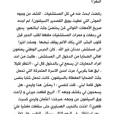
النهر!)
ركضت ابحث عنه في كل المستشفيات . اكشف عن وجوه
الموتى التي غطيت بورق القصدير (السيلفون). لم اجده.
صريخ الأمهات؛ اللواتي كنّ يحتضنّ جثث ابنائهم؛ يدوي
في ردهات و ممرات المستشفيات مقطعا لقلب الحجر قبل
قلوب البشر، التي يكاد الالم يوقف نبضها . وصلت اخيرا
الى مستشفى عدنان خير الله . كان الحرس الوطني يمنعون
اهالي الضحايا من الدخول الى المستشفى . طلبت من احد
افراد الحمايات ان يسمح لي بالدخول قال لي : (انتظر قليلا
، ابقَ هنا بقربي). مرت احدى الاسرة المتحركة التي تحمل
جثث الضحايا المغطاة بالسيلفون. كانت تحمل شابا بنفس
طول قامة ابني . قلت لنفسي : ( يمكن هذا وليدي ، هل
يسمحون لي بكشف وجهه ؟) . الريح قطعت حيرتي و ازاحت
ورق السيلفون عن وجهه. صرخت: (عثمان وليدي كسرتَ
ظهري!). اخذت بالنحيب الهستيري حتى سقطت مغشيا عليّ
. بعد استفاقتي في اليوم التالي : سألني الطبيب هل تعاني