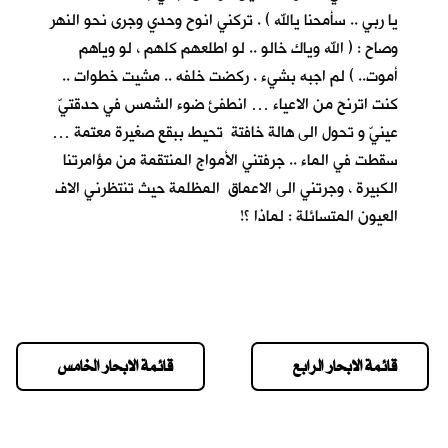
يا ربي .. سأمحنا يالله ) . تركني انوح وحدي وجرى نحو النهر
وصاح : ( الله وياك خالو .. لو اطلعهم كلهم ، لو وياهم
أموت.. ) لم اجبه بشيء . ركضت خلفه .. مشيت خطوات ..
كنت اترنح من الاعياء … انطفئ ضوء الشمس في حدقتيّ
عينيّ و تحول الى هالة خافتة تحيط ببقع صغيرة معتمة …
سقطت في الماء .. جرفتني الأمواج المنتقمة من مؤامرتنا
الكبيرة ، وجرتني الى الاعماق المظلمة حيث تنتظرني الاف
العيون المتسائلة : لماذا ؟!
قائمة الابحار الرابع
قائمة الابحار الخامس