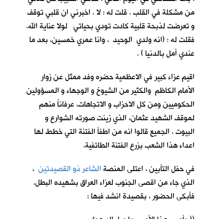
من مشكلة في القلب . قلت له : لا . اخبرني ان قلبي توقف
و تعرضت لذبحة قلبية كادت تودي بحياتي لولا عناية الله.
فقلت له : (انه ولدي الوحيد ، وانا عمري خمسين، بعد ما
عندي أمل بالدنيا ) .
اقيم عزاء كبير في الاعظمية حضره وفد ممثل عن زوار
الأمام الكاظم والكثير من الشيوخ و الوجهاء و المسؤولين
الحكوميين ومن كل الاحزاب و الاتجاهات، عرفاناً منهم
لموقف الشهيد عثمان، الذي زينت صورته الشوارع و
البيوت . الجميع قالوا انه من اطفأ الفتنة التي خطط لها
اعداء هذا الشعب بزرع الفتنة الطائفية.
في حفل التأبين ، اعتلى المنصة
الشاعر ذو القصيدتين
،
الذي جاء من اقصى الجنوب لعزاء العراق بشهيده البطل.
فأبكى الحضور ، بقصيدة انشد فيها :