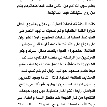
يعلم سوى الله كم من الناس ماتت فيها ضمائرهم وكم
من روحٍ استيقظت فيها انسانيتها.
كانت الخطة قد أُكملتْ لعمل كبير يعجِّل بمشروع اشعال
شرارة الفتنة الطائفية و تم تسميته بـ (يوم النصر على
الطوائف). ارسلوا لنا خطوات المشروع : اولا ؛ نشر بيان
على موقع على الانترنت ما نصه ( ان مقاتلي «جيش
الطائفة المنصورة» قاموا «بقصف معقل الشرك و وكر
المرتدين من الرافضة في منطقة الكاظمية بقذائف
الهاون والكاتيوشا). ثانيا ؛ عمل مضايف وهمية ، يقدم
فيها طعام مسموم لمواكب الزوار. ثم يتم نسب تلك
المضايف للطائفة السنية. ثالثا ؛ اشاعة وجود انتحاريين
يلبسون احزمة ناسفة بين الزوار و نشر ذلك في مواقع
التواصل. رابعا ؛ نشر اخبار متضاربة حول وجود هجمات
انتقامية من قبل الشيعة ضد مناطق السنة و اعتداء على
بيوت الله . خامسا ؛ التفاعل مع التطورات على الحسابات