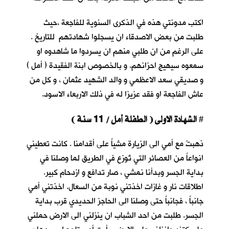
اكتب مدونتي هذه في الذكرى السنوية للفاجعة ،حيث
طلبت من بعض الاصدقاء ان يسجلوا شهادتهم للتاريخ .
على الرغم من ان طلبي منهم ان يسردوا ما شاهدوه او
سمعوه سيهيج احزانهم. و بالخصوص ابنة الفقيدة ( أمل )
و صديقي سعد الاعظمي و والد الشهيد عثمان ، و كل من
عاش الفاجعة او فقد عزيزا له في ذلك الاربعاء الاسود.
الشهادة الاولى ( الطفلة أمل / 11 سنة )
#
ذهبتُ مع أمي الى الزيارة مشياً على أقدامنا . كانت تعطيني
انواعاً من العصائر التي تُوزع في الطريق لما وصلنا في
بداية الجسر وبدأنا نمشي ، صار تدافع و ازدحام كبير.
اطلاقات نار و غازات اخذتني نوبة من السعال. اخذتني أمي
جانباً ، فجانباً حتى وصلنا الى الحاجز الحديدي قرب بداية
الجسر. طلبت من احد الشباب ان ينزلني الى الارض حملني