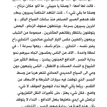
، قالت لها أمها : ( وصلنا يا حبيبتي , ما اكو مكان نرتاح ..
وصلنا ما بقي شيء ) .. كنت اشاهد اشخاصاً يسيرون ببطءٍ
فقد هدهم المسير المستمر منذ ساعات الصباح الباكر .. و
اخرين يسيرون بسرعة ، ويتخطون صفوف الزحام ، البعض
يتوقفون بانتظار رفقائهم المتأخرين . مجموعة من الشباب
يرجعون راكضين عكس التيار البشري صائحين: (انتحاري راح
يفجر نفسه .. انتحاري …حزام ناسف .. رجعوا بسرعة ) .. في
لحظة واحدة .. الاف من الناس يعكسون اتجاه سيرهم نحو
بداية الجسر , التدافع المجنون يبتدئ .. يسقط الكثير من
الشيوخ و النساء المسنات و الاطفال .. الناس يتجهون دون
وعي الى السياج الحديدي المحاذي للنهر هربا من وسط
الجسر، الذي توقفت فيه سيارات الشرطة و الاسعاف عن
التقدم ، ريثما يأتي اليها نداء لتوضيح الموقف. لا شيء
واضح ، فكل شيء يهتز ، حتى كأميرات النقل التلفزيوني
ترتعش في ايدي حامليها بفعل التدافع .. النداء لا يتوقف
يأتي هذه المرة من بداية صعود الجسر .. (انتحاري ..