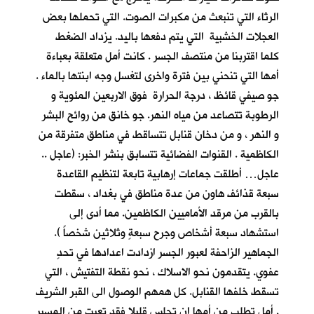
الرثاء التي تنبعث من مكبرات الصوت. التي تحملها بعض
العجلات الخشبية التي يتم دفعها باليد. يزداد الضغط
كلما اقتربنا من منتصف الجسر . كانت أمل متعلقة بعباءة
أمها التي تنحني بين فترة واخرى لتغسل وجه ابنتها بالماء .
جو صيفي قائظ ، درجة الحرارة فوق الاربعين المئوية و
الرطوبة تتصاعد من مياه النهر. جو خانق من روائح البشر
و النهر ، و من دخان قنابل تتساقط في مناطق متفرقة من
الكاظمية . القنوات الفضائية تتسابق بنشر الخبر: (عاجل ..
عاجل… أطلقت جماعات إرهابية تابعة لتنظيم القاعدة
سبعة قذائف هاون من عدة مناطق في بغداد ، سقطت
بالقرب من مرقد الأماميين الكاظمين. مما أدى إلى
استشهاد سبعة أشخاص وجرح سبعةٍ وثلاثين شخصاً ).
الجماهير الزاحفة لعبور الجسر ازدادت اعدادها في تحدٍ
عفوي. يتقدمون نحو الاسلاك ، نحو نقطة التفتيش ، التي
تسقط خلفها القنابل. كل همهم الوصول الى القبر الشريف
. أمل تطلب من أمها ان تجلس قليلا فقد تعبت من المسير