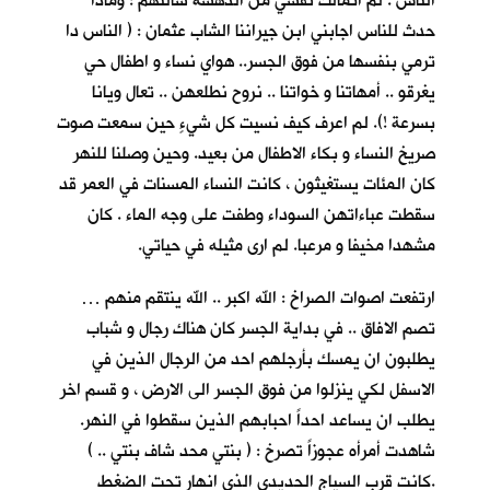
الناس . لم اتمالك نفسي من الدهشة سالتهم : وماذا
حدث للناس اجابني ابن جيراننا الشاب عثمان : ( الناس دا
ترمي بنفسها من فوق الجسر.. هواي نساء و اطفال حي
يغرقو .. أمهاتنا و خواتنا .. نروح نطلعهن .. تعال ويانا
بسرعة !). لم اعرف كيف نسيت كل شيءٍ حين سمعت صوت
صريخ النساء و بكاء الاطفال من بعيد. وحين وصلنا للنهر
كان المئات يستغيثون ، كانت النساء المسنات في العمر قد
سقطت عباءاتهن السوداء وطفت على وجه الماء . كان
مشهدا مخيفا و مرعبا. لم ارى مثيله في حياتي.
ارتفعت اصوات الصراخ : الله اكبر .. الله ينتقم منهم …
تصم الافاق .. في بداية الجسر كان هناك رجال و شباب
يطلبون ان يمسك بأرجلهم احد من الرجال الذين في
الاسفل لكي ينزلوا من فوق الجسر الى الارض ، و قسم اخر
يطلب ان يساعد احداً احبابهم الذين سقطوا في النهر.
شاهدت أمرأه عجوزاً تصرخ : ( بنتي محد شاف بنتي .. )
.كانت قرب السياج الحديدي الذي انهار تحت الضغط