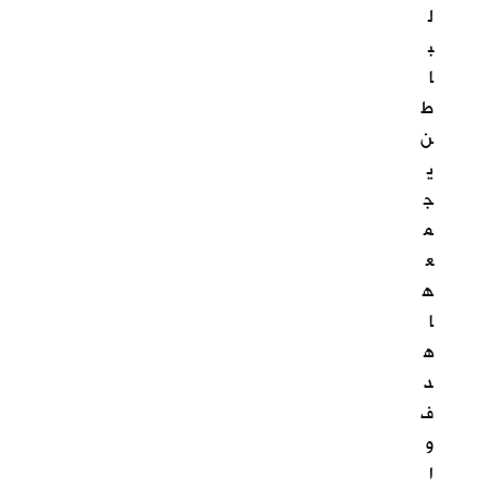
ل
ب
ا
ط
ن
ي
ج
م
ع
ه
ا
ه
د
ف
و
ا