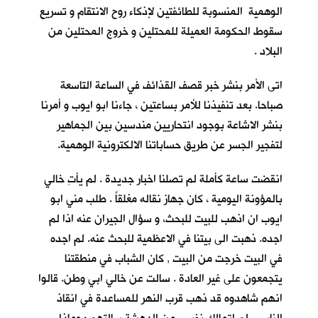
الوهمية المنسوبة للطائفتين لإذكاء روح الانتقام و تسريع
سقوط الحكومة العميلة للمحتلين و خروج المحتلين من
البلاد .
اتى الأمر بنشر خبر قصف القذائف في الساعة التاسعة
صباحا. بعد تنفيذنا للأمر بساعتين ، جاءنا ابو ايوب و أمرنا
بنشر الاشاعة بوجود انتحاريين مندسين بين الجماهير
لتفجير الجسر عن طريق حساباتنا الالكترونية الوهمية.
انقضت ساعة كأملة لم تصلنا اخبار جديدة . لم يأتِ خالي
بالمؤونة اليومية ، كان جهاز نقاله مغلقاً . طلب مني ابو
ايوب ان اذهب للبيت للبحث، و سؤال الجيران عنه اذا لم
اجده. ذهبت الى بيتنا في الاعظمية للبحث عنه. لم اجده
في البيت خرجت من البيت , كان الشباب في منطقتنا
يتجمعون على غير العادة . سالت عن خالي ابي وطن. قالوا
انهم شاهدوه قد ذهب قرب النهر للمساعدة في انقاذ