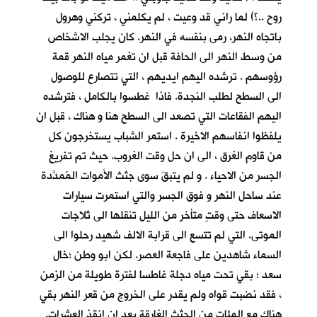
روح ..؟) لما راني قد وعيت ، لم يكلمني ، تركني وهرول
باتجاه النهر، رمى بنفسه في النهر. كان يجلب الاشخاص
من وسط النهر الى الحافة قبل ان تغمر مياه النهر قمة
رؤوسهم . ترشده اليهم ايديهم ، التي تتصارع للوصول
الى السطح لطلب النجدة. فاذا غطسوا بالكامل ، فترشده
اليهم الفقاعات التي تصعد الى السطح هنا و هناك ، قبل ان
يلفظوا انفاسهم الاخيرة . استمر الشباب يستخرجون كل
من قاوم الغرق ، الى ان حل وقت الغروب. حيث تم تفريغ
الجسر من الاحياء . و لم يتبقَ سوى جثث الأموات المُمدَّدة
عند ساحل النهر و فوق الجسر والتي استمرت سيارات
الاسعاف حتى وقتٍ متأخر من الليل تنقلها الى ثلاجات
الموتى. التي لم تتسع الى قرابة الالف شهيد رحلوا الى
السماء شاهدين على فاجعة العصر. لكن ابو وطن ؛خال
سعد ؛ بقي تحت مياه دجلة غاطسا لفترة طويلة من الزمن
، فقد نضبت قواه ولم يقدر على الخروج من قعر النهر بقي
هناك مع المئات من الجثث الغارقة بعد ان انقذ العشرات.