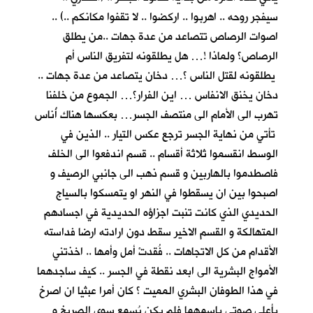
سيفجر روحه .. اهربوا .. اركضوا .. لا تقفوا مكانكم ..) ..
اصوات الرصاص تتصاعد من عدة جهات ..من يطلق
الرصاص؟ ولماذا !… هل يطلقونه لتفريق الناس أم
يطلقونه لقتل الناس ؟… دخان يتصاعد من عدة جهات ..
دخان يخنق الانفاس … اين الفرار؟… الجموع من خلفنا
تهرب الى الأمام الى منتصف الجسر… بعكسها هناك أُناس
تأتي من نهاية الجسر ترجع عكس التيار .. الذين في
الوسط انقسموا ثلاثة أقسام .. قسم اندفعوا الى الخلف
فاصطدموا بالهاربين و قسم ذهب الى جانبي الرصيف و
اصبحوا بين ان يسقطوا في النهر او يتمسكوا بالسياج
الحديدي الذي كانت تنبت اجزاؤه الحديدية في اجسادهم
المتهالكة و القسم الاخير سقط دون ارادته ارضا فداسته
الأقدام من كل الاتجاهات .. فُقدتْ أمل وأمها .. اخذتني
الأمواج البشرية الى ابعد نقطة في الجسر .. كيف ساجدهما
في هذا الطوفان البشري المميت ؟ كان أمرا عبثيا ان اصرخ
بأعلى صوتي باسمهما فلم يكن يُسمع سوى الصريخ و