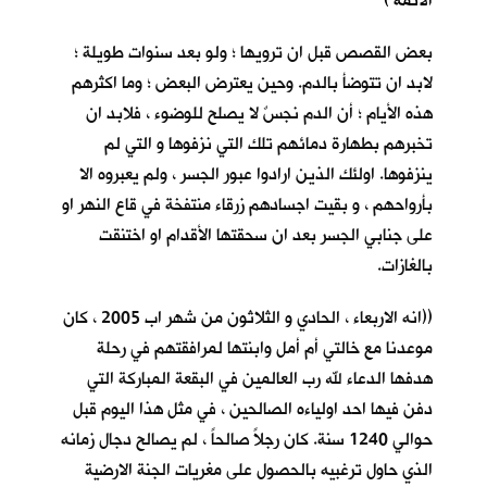
الائمة )
بعض القصص قبل ان ترويها ؛ ولو بعد سنوات طويلة ؛
لابد ان تتوضأ بالدم. وحين يعترض البعض ؛ وما اكثرهم
هذه الأيام ؛ أن الدم نجسٌ لا يصلح للوضوء ، فلابد ان
تخبرهم بطهارة دمائهم تلك التي نزفوها و التي لم
ينزفوها. اولئك الذين ارادوا عبور الجسر ، ولم يعبروه الا
بأرواحهم ، و بقيت اجسادهم زرقاء منتفخة في قاع النهر او
على جنابي الجسر بعد ان سحقتها الأقدام او اختنقت
بالغازات.
((انه الاربعاء ، الحادي و الثلاثون من شهر اب 2005 ، كان
موعدنا مع خالتي أم أمل وابنتها لمرافقتهم في رحلة
هدفها الدعاء لله رب العالمين في البقعة المباركة التي
دفن فيها احد اولياءه الصالحين ، في مثل هذا اليوم قبل
حوالي 1240 سنة. كان رجلاً صالحاً ، لم يصالح دجال زمانه
الذي حاول ترغبيه بالحصول على مغريات الجنة الارضية