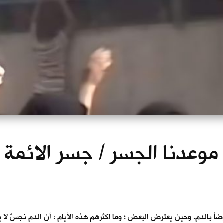
– موعدنا الجسر / جسر الائمة
 بالدم. وحين يعترض البعض ؛ وما اكثرهم هذه الأيام ؛ أن الدم نجسٌ لا 