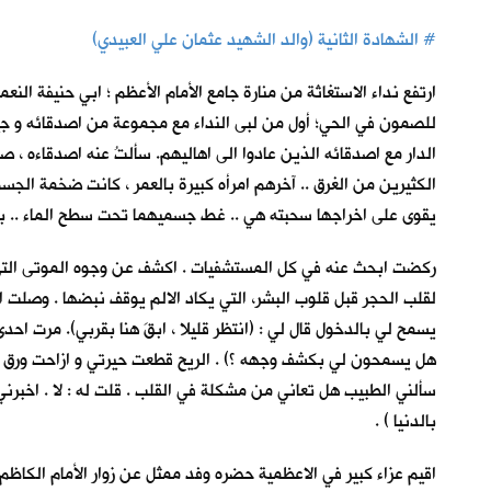
#
الشهادة الثانية (والد الشهيد عثمان علي العبيدي)
ارتفع نداء الاستغاثة من منارة جامع الأمام الأعظم ؛ ابي حنيفة ال
للصمون في الحي؛ أول من لبى النداء مع مجموعة من اصدقائه و جير
الدار مع اصدقائه الذين عادوا الى اهاليهم. سألتُ عنه اصدقاءه ، ص
الكثيرين من الغرق .. آخرهم امرأه كبيرة بالعمر ، كانت ضخمة الج
يقوى على اخراجها سحبته هي .. غط جسميهما تحت سطح الماء .. بق
ركضت ابحث عنه في كل المستشفيات . اكشف عن وجوه الموتى التي 
لقلب الحجر قبل قلوب البشر، التي يكاد الالم يوقف نبضها . وصلت 
يسمح لي بالدخول قال لي : (انتظر قليلا ، ابقَ هنا بقربي). مرت ا
هل يسمحون لي بكشف وجهه ؟) . الريح قطعت حيرتي و ازاحت ورق ال
سألني الطبيب هل تعاني من مشكلة في القلب . قلت له : لا . اخبرني
بالدنيا ) .
اقيم عزاء كبير في الاعظمية حضره وفد ممثل عن زوار الأمام الكاظم