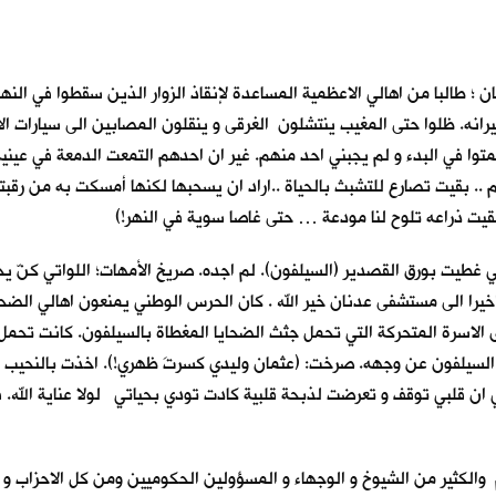
نعمان ؛ طالبا من اهالي الاعظمية المساعدة لإنقاذ الزوار الذين سقطوا في ا
انه. ظلوا حتى المغيب ينتشلون الغرقى و ينقلون المصابين الى سيارات ال
متوا في البدء و لم يجبني احد منهم. غير ان احدهم التمعت الدمعة في عينيه
سم .. بقيت تصارع للتشبث بالحياة ..اراد ان يسحبها لكنها أمسكت به من ر
يت ذراعه تلوح لنا مودعة … حتى غاصا سوية في النهر!)
غطيت بورق القصدير (السيلفون). لم اجده. صريخ الأمهات؛ اللواتي كنّ ي
اخيرا الى مستشفى عدنان خير الله . كان الحرس الوطني يمنعون اهالي الضح
حدى الاسرة المتحركة التي تحمل جثث الضحايا المغطاة بالسيلفون. كانت تحم
سيلفون عن وجهه. صرخت: (عثمان وليدي كسرتَ ظهري!). اخذت بالنحيب اله
 ان قلبي توقف و تعرضت لذبحة قلبية كادت تودي بحياتي لولا عناية الله. 
 والكثير من الشيوخ و الوجهاء و المسؤولين الحكوميين ومن كل الاحزاب و 