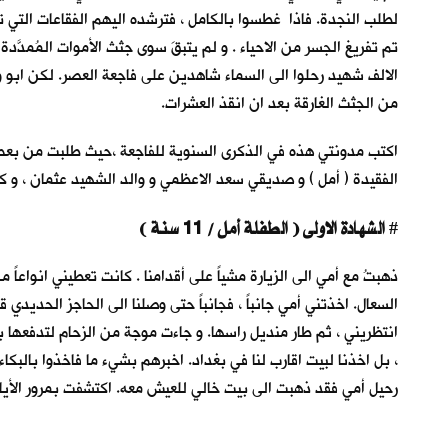
لطلب النجدة. فاذا غطسوا بالكامل ، فترشده اليهم الفقاعات التي 
تم تفريغ الجسر من الاحياء . و لم يتبقَ سوى جثث الأموات المُمدَّد
الالف شهيد رحلوا الى السماء شاهدين على فاجعة العصر. لكن ابو 
من الجثث الغارقة بعد ان انقذ العشرات.
اكتب مدونتي هذه في الذكرى السنوية للفاجعة ،حيث طلبت من بعض
الفقيدة ( أمل ) و صديقي سعد الاعظمي و والد الشهيد عثمان ، و كل
الشهادة الاولى ( الطفلة أمل / 11 سنة )
#
ذهبتُ مع أمي الى الزيارة مشياً على أقدامنا . كانت تعطيني انواعاً 
السعال. اخذتني أمي جانباً ، فجانباً حتى وصلنا الى الحاجز الحديد
انتظريني ، ثم طار منديل راسها. و جاءت موجة من الزحام لتدفعها ب
، بل اخذنا لبيت اقارب لنا في بغداد. اخبرهم بشيء ما فاخذوا بالبكاء
رحيل أمي فقد ذهبت الى بيت خالي للعيش معه. اكتشفت بمرور الأيا