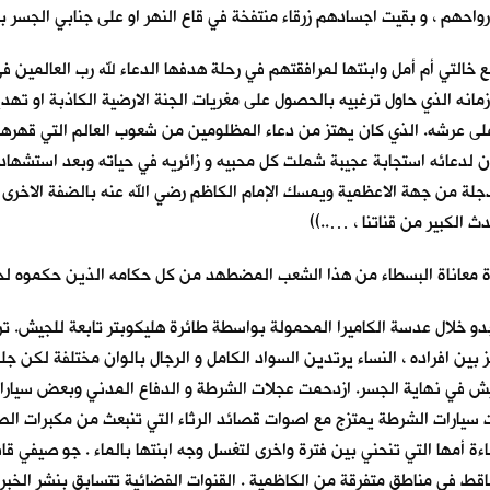
 بأرواحهم ، و بقيت اجسادهم زرقاء منتفخة في قاع النهر او على جنابي الجسر ب
ادي و الثلاثون من شهر اب 2005 ، كان موعدنا مع خالتي أم أمل وابنتها لمرافقتهم في رحلة هدفها الدعا
حاً ، لم يصالح دجال زمانه الذي حاول ترغبيه بالحصول على مغريات الجنة الارضية الكاذ
على عرشه. الذي كان يهتز من دعاء المظلومين من شعوب العالم التي قهرها با
كان لدعائه استجابة عجيبة شملت كل محبيه و زائريه في حياته وبعد استشهاده.
دجلة من جهة الاعظمية ويمسك الإمام الكاظم رضي الله عنه بالضفة الاخرى 
 الكبير من قناتنا ، …..))
 معاناة البسطاء من هذا الشعب المضطهد من كل حكامه الذين حكموه لحق
تبدو خلال عدسة الكاميرا المحمولة بواسطة طائرة هليكوبتر تابعة للجيش. 
ز بين افراده ، النساء يرتدين السواد الكامل و الرجال بالوان مختلفة لكن
تفتيش في نهاية الجسر. ازدحمت عجلات الشرطة و الدفاع المدني وبعض سيارا
سيارات الشرطة يمتزج مع اصوات قصائد الرثاء التي تنبعث من مكبرات الصو
ءة أمها التي تنحني بين فترة واخرى لتغسل وجه ابنتها بالماء . جو صيفي قا
تساقط في مناطق متفرقة من الكاظمية . القنوات الفضائية تتسابق بنشر الخبر