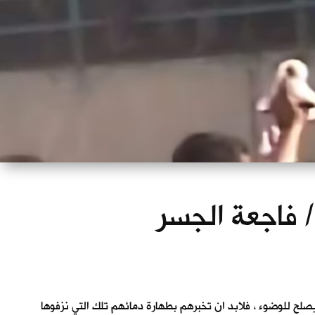
 / فاجعة الجسر
يصلح للوضوء ، فلابد ان تخبرهم بطهارة دمائهم تلك التي نزفوها