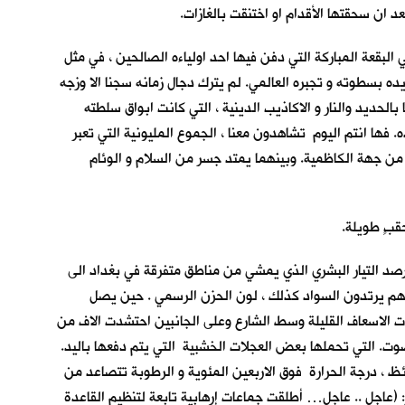
عد ان سحقتها الأقدام او اختنقت بالغازات.
ء لله رب العالمين في البقعة المباركة التي دفن فيها احد اولياءه الصالحين ، في مثل
بة او تهديده بسطوته و تجبره العالمي. لم يترك دجال زمانه سجنا الا وزجه
لحديد والنار و الاكاذيب الدينية ، التي كانت ابواق سلطته
 فها انتم اليوم تشاهدون معنا ، الجموع المليونية التي تعبر
من جهة الكاظمية. وبينهما يمتد جسر من السلام و الوئام
بٍ طويلة.
ترصد التيار البشري الذي يمشي من مناطق متفرقة في بغداد الى
 جلهم يرتدون السواد كذلك ، لون الحزن الرسمي . حين يصل
ت الاسعاف القليلة وسط الشارع وعلى الجانبين احتشدت الاف من
ت. التي تحملها بعض العجلات الخشبية التي يتم دفعها باليد.
ئظ ، درجة الحرارة فوق الاربعين المئوية و الرطوبة تتصاعد من
: (عاجل .. عاجل… أطلقت جماعات إرهابية تابعة لتنظيم القاعدة