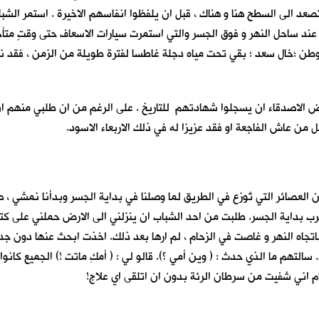
تصعد الى السطح هنا و هناك ، قبل ان يلفظوا انفاسهم الاخيرة . استمر ال
ة عند ساحل النهر و فوق الجسر والتي استمرت سيارات الاسعاف حتى وقتٍ متأخر
وطن ؛خال سعد ؛ بقي تحت مياه دجلة غاطسا لفترة طويلة من الزمن ، فقد نض
 الاصدقاء ان يسجلوا شهادتهم للتاريخ . على الرغم من ان طلبي منهم ا
 من عاش الفاجعة او فقد عزيزا له في ذلك الاربعاء الاسود.
من العصائر التي تُوزع في الطريق لما وصلنا في بداية الجسر وبدأنا نمشي ، ص
ي قرب بداية الجسر. طلبت من احد الشباب ان ينزلني الى الارض حملني على كتف
اتجاه النهر و غاصت في الزحام ، لم ارها بعد ذلك. اخذت ابحث عنها دون ج
. سالتهم ما الذي حدث : ( وين أمي ؟). قالو لي : ( أمكِ ماتت !) الجميع كانو
م اني شفيت من سرطان الرئة بدون ان اتلقى اي علاج!