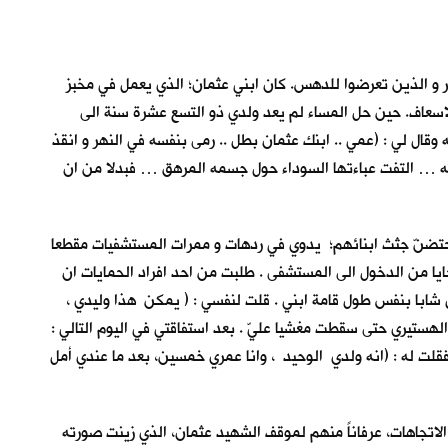
لنهر و الذين تعرضوا للدهس. كان ابني عثمان؛ الذي يعمل في مخبز
اسعاف. حين حل المساء لم يعد ولدي ذو التسع عشرة سنة الى
 وقال لي : (عمي .. ابنك عثمان بطل .. رمى بنفسه في النهر و انقذ
قبته … التفت عباءتها السوداء حول جسمه المرهق … فبدلا من ان
حتضنّ جثث ابنائهم؛ يدوي في ردهات و ممرات المستشفيات مقطعا
ايا من الدخول الى المستشفى . طلبت من احد افراد الحمايات ان
ل شابا بنفس طول قامة ابني . قلت لنفسي : ( يمكن هذا وليدي ،
ستيري حتى سقطت مغشيا عليّ . بعد استفاقتي في اليوم التالي :
فقلت له : (انه ولدي الوحيد ، وانا عمري خمسين، بعد ما عندي أمل
الاتجاهات، عرفاناً منهم لموقف الشهيد عثمان، الذي زينت صورته