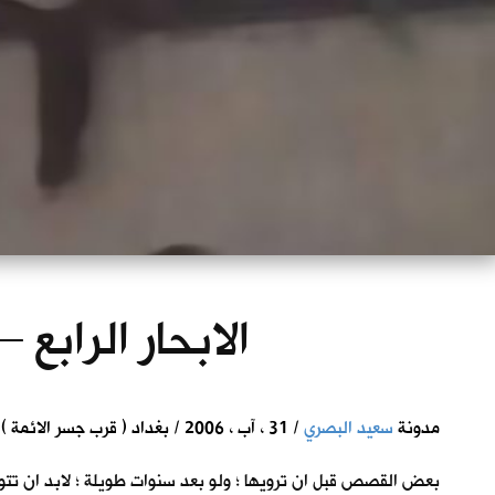
الابحار الرابع 
مدونة
سعيد البصري
/ 31 ، آب ، 2006 / بغداد ( قرب جسر الائمة )
بعض القصص قبل ان ترويها ؛ ولو بعد سنوات طويلة ؛ لابد ان تتوضأ