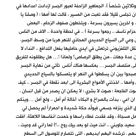
ين شخصاً ). الجماهير الزاحفة لعبور الجسر ازدادت اعدادها في
تجلس قليلا فقد تعبت من المسير ، قالت لها أمها : ( وصلنا يا
 .. و اخرين يسيرون بسرعة ، ويتخطون صفوف الزحام ، البعض
ام ناسف .. رجعوا بسرعة ) .. في لحظة واحدة .. الاف من الناس
ن وعي الى السياج الحديدي المحاذي للنهر هربا من وسط الجسر،
 التلفزيوني ترتعش في ايدي حامليها بفعل التدافع .. النداء لا
عد من عدة جهات ..من يطلق الرصاص؟ ولماذا !… هل يطلقونه لتفريق
الى منتصف الجسر… بعكسها هناك أُناس تأتي من نهاية الجسر
صبحوا بين ان يسقطوا في النهر او يتمسكوا بالسياج الحديدي
أمها .. اخذتني الأمواج البشرية الى ابعد نقطة في الجسر .. كيف
ت الفاجعة ؛ صوت لا بشري ؛ لا يمكن ان يصدر من قبل انسان ،
اعي ، بدأت بالصراخ و البكاء: (خالة أم أمل .. ولج أمل …وينكم
 الذي ينزفه جسمي فيولِّد حكة شديدة و احمراراً لم يحصل لي
ل مسجاة ، وقد فقدت غطاء راسها و خمدت انفاسها اللاهثة. افقت
سعيد جاوبني .. انت ميت لو بعد بيك روح ..؟) لما راني قد وعيت ،
سهم . ترشده اليهم ايديهم ، التي تتصارع للوصول الى السطح