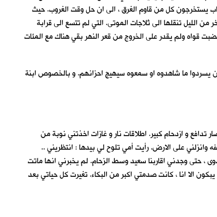
شباب يستخرجون كل من قاوم الغرق ، الى ان حل وقت الغروب. حيث
 من الليل تنقلها الى ثلاجات الموتى. التي لم تتسع الى قرابة
بت قواه ولم يقدر على الخروج من قعر النهر بقي هناك مع المئات
ن يسردوا ما شاهدوه او سمعوه سيهيج احزانهم. و بالخصوص ابنة
ار تدافع و ازدحام كبير. اطلاقات نار و غازات اخذتني نوبة من
ه وانزلني على الارض. رأيت أمي تلوح لي بيدها : انتظريني ..
دوى ، حتى وجدني اقاربنا سعيد وسط الزحام. لم يخبرني انها ماتت
ا يبكون الا انا ، كانت صدمتي اكبر من البكاء. تغيرت كل حياتي بعد