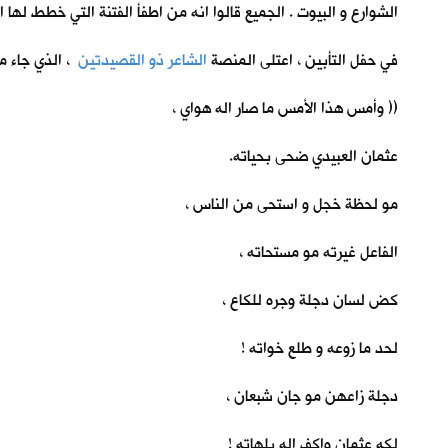
الشوارع و البيوت . الجميع قالوا انه من اطفأ الفتنة التي خطط لها ا
في حفل التأبين ، اعتلى المنصة
الشاعر ذو القصيدتين
، الذي جاء م
(( وأمس هذا الأمس ما صار اله هواي ،
عثمان العبيدي ضحى بحياته.
مو لحظة خجل و استحى من الناس ،
الفاعل غيرته مو مستحاته ،
كض لسان دجلة وجره للكاع ،
لحد ما زوعه و طلع خواته !
دجلة زاعهن مو جان شبعان ،
لكه عثمان واكف اله بلهاته !