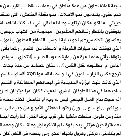
سبعة قذائف هاون من عدة مناطق في بغداد ، سقطت بالقرب من مرقد 
تحدٍ عفوي. يتقدمون نحو الاسلاك ، نحو نقطة التفتيش ، التي تسقط 
حبيبتي , ما اكو مكان نرتاح .. وصلنا ما بقي شيء ) .. كنت اشاهد
يتوقفون بانتظار رفقائهم المتأخرين . مجموعة من الشباب يرجعون ر
يعكسون اتجاه سيرهم نحو بداية الجسر , التدافع المجنون يبتدئ ..
الذي توقفت فيه سيارات الشرطة و الاسعاف عن التقدم ، ريثما يأتي ا
يتوقف يأتي هذه المرة من بداية صعود الجسر .. (انتحاري .. سيفجر
الناس أم يطلقونه لقتل الناس ؟… دخان يتصاعد من عدة جهات .. 
ترجع عكس التيار .. الذين في الوسط انقسموا ثلاثة أقسام .. قسم
الذي كانت تنبت اجزاؤه الحديدية في اجسادهم المتهالكة و القسم الا
ساجدهما في هذا الطوفان البشري المميت ؟ كان أمرا عبثيا ان اص
انه صوت نياح العقل الجمعي ليس له وجه او تفاصيل. لكنك تحسه قري
..وينكم …اخ .. اخ … وين رحتو..) دفعتني الأمواج من جديد الى ا
منذ زمن طويل. سقطت مغشيا علي قرب جرف النهر ، لما رأيت اجساد 
بعد فترة حين هزتني يده بقوة ، لم اتذكره اول وهلة .. كان وجهه 
لم يكلمني ، تركني وهرول باتجاه النهر، رمى بنفسه في النهر. كان