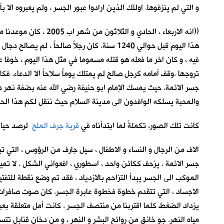
و التي لم ينزفوها. اولئك الذين ارادوا عبور الجسر ، ولم يعبروه الا
((انه الاربعاء ، الح
هذا اليوم قبل حوالي 1240 سنة. كان رجلاً صال
فيه ، و كان اخر ما فعله هو قتله مسموما في مثل هذا اليوم ، خوفا 
تروجها .وقف أمامه كرجل صالح لم يمتلك يوماً سلاحاً الا الدعاء. ف
جسر الائمة. حيث يمسك الإمام ابو حنيفة رضي الله عنه بضفة نهر 
والمحبة يسلكه الوافدون الى مدينة السلام حيث ننقل لكم هذا الحدث
كانت تلك الصور، تكملةً لما ابتدأناه في
قرية جرف الملح
لرصد حياة
الاف من الرجال و النساء و الاطفال ، سيل جارف من الرؤوس ، التي 
جسر الائمة . يزحف ككائن واحد ، اسطوري ، افعواني الشكل . لا تمي
الموكب الى الجسر يبدأ التزاحم بالازدياد ، فقد تم وضع نقطة لل
الاجساد ، التي تتقدم خطوة فخطوة عابرة الجسر. كان صوت صافرات 
يزداد الضغط كلما اقتربنا من منتصف الجسر . كانت أمل متعلقة بعبا
مياه النهر. جو خانق من روائح البشر و النهر ، و من دخان قنابل ت