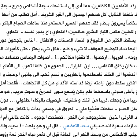
الأماميين الكاظمين. مما أدى إلى استشهاد سبعة أشخاص وجرح سبعةٍ وثلاث
خلفها القنابل. كل همهم الوصول الى القبر الشريف . أمل تطلب من أمها ان 
 اشخاصاً يسيرون ببطءٍ فقد هدهم المسير المستمر منذ ساعات الصباح الباكر
اكضين عكس التيار البشري صائحين: (انتحاري راح يفجر نفسه .. انتحاري …حز
 يسقط الكثير من الشيوخ و النساء المسنات و الاطفال .. الناس يتجهون دو
ليها نداء لتوضيح الموقف. لا شيء واضح ، فكل شيء يهتز ، حتى كأميرات النقل
 روحه .. اهربوا .. اركضوا .. لا تقفوا مكانكم ..) .. اصوات الرصاص تتصا
دخان يخنق الانفاس … اين الفرار؟… الجموع من خلفنا تهرب الى الأمام 
 اندفعوا الى الخلف فاصطدموا بالهاربين و قسم ذهب الى جانبي الرصيف و ا
خير سقط دون ارادته ارضا فداسته الأقدام من كل الاتجاهات .. فُقدتْ أمل و
رخ بأعلى صوتي باسمهما فلم يكن يُسمع سوى الصريخ و صوتٍ غريب , هو صو
با من وجهك ،قريبا من انفك و شفتيك، فيصيبك بالبكاء الطفولي … دون ان 
سفل الجسر .. سقطت مغشيا علي .. الحروق في جسمي بدأت بالتفاعل مع العرق
الغرقى الذين استخرجوهم من النهر .. تصفحت الوجوه .. كانت خالتي أم أم
قد ازداد سمرة انه صديقي
سعد الاعظمي
، قال لي و هو يلهث : ( سعيد ولك 
 يجلب الاشخاص من وسط النهر الى الحافة قبل ان تغمر مياه النهر قمة رؤو