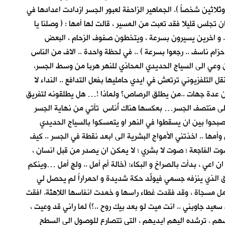
ين شخصاً ). الجماهير الزاحفة لعبور الجسر ازدادت اعدادها في
تجلس قليلا فقد تعبت من المسير ، قالت لها أمها : ( وصلنا يا
 .. و اخرين يسيرون بسرعة ، ويتخطون صفوف الزحام ، البعض
ام ناسف .. رجعوا بسرعة ) .. في لحظة واحدة .. الاف من الناس
ن وعي الى السياج الحديدي المحاذي للنهر هربا من وسط الجسر،
 التلفزيوني ترتعش في ايدي حامليها بفعل التدافع .. النداء لا
عد من عدة جهات ..من يطلق الرصاص؟ ولماذا !… هل يطلقونه لتفريق
الى منتصف الجسر… بعكسها هناك أُناس تأتي من نهاية الجسر
صبحوا بين ان يسقطوا في النهر او يتمسكوا بالسياج الحديدي
أمها .. اخذتني الأمواج البشرية الى ابعد نقطة في الجسر .. كيف
ت الفاجعة ؛ صوت لا بشري ؛ لا يمكن ان يصدر من قبل انسان ،
اعي ، بدأت بالصراخ و البكاء: (خالة أم أمل .. ولج أمل …وينكم
 الذي ينزفه جسمي فيولِّد حكة شديدة و احمراراً لم يحصل لي
ل مسجاة ، وقد فقدت غطاء راسها و خمدت انفاسها اللاهثة. افقت
سعيد جاوبني .. انت ميت لو بعد بيك روح ..؟) لما راني قد وعيت ،
سهم . ترشده اليهم ايديهم ، التي تتصارع للوصول الى السطح