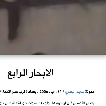
الابحار الرابع 
مدونة
سعيد البصري
/ 31 ، آب ، 2006 / بغداد ( قرب جسر الائمة )
بعض القصص قبل ان ترويها ؛ ولو بعد سنوات طويلة ؛ لابد ان تتوضأ