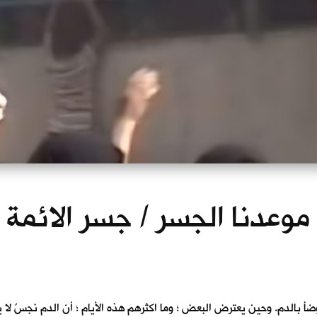
– موعدنا الجسر / جسر الائمة
 بالدم. وحين يعترض البعض ؛ وما اكثرهم هذه الأيام ؛ أن الدم نجسٌ لا 