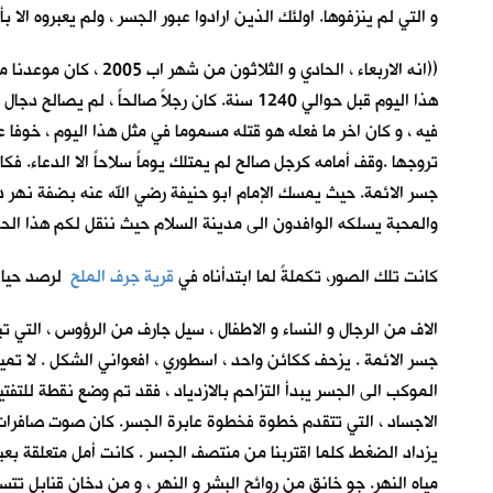
و التي لم ينزفوها. اولئك الذين ارادوا عبور الجسر ، ولم يعبروه الا
((انه الاربعاء ، الح
هذا اليوم قبل حوالي 1240 سنة. كان رجلاً صال
فيه ، و كان اخر ما فعله هو قتله مسموما في مثل هذا اليوم ، خوفا 
تروجها .وقف أمامه كرجل صالح لم يمتلك يوماً سلاحاً الا الدعاء. ف
جسر الائمة. حيث يمسك الإمام ابو حنيفة رضي الله عنه بضفة نهر 
والمحبة يسلكه الوافدون الى مدينة السلام حيث ننقل لكم هذا الحدث
كانت تلك الصور، تكملةً لما ابتدأناه في
قرية جرف الملح
لرصد حياة
الاف من الرجال و النساء و الاطفال ، سيل جارف من الرؤوس ، التي 
جسر الائمة . يزحف ككائن واحد ، اسطوري ، افعواني الشكل . لا تمي
الموكب الى الجسر يبدأ التزاحم بالازدياد ، فقد تم وضع نقطة لل
الاجساد ، التي تتقدم خطوة فخطوة عابرة الجسر. كان صوت صافرات 
يزداد الضغط كلما اقتربنا من منتصف الجسر . كانت أمل متعلقة بعبا
مياه النهر. جو خانق من روائح البشر و النهر ، و من دخان قنابل ت