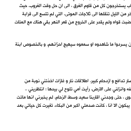
شباب يستخرجون كل من قاوم الغرق ، الى ان حل وقت الغروب. حيث
 من الليل تنقلها الى ثلاجات الموتى. التي لم تتسع الى قرابة
بت قواه ولم يقدر على الخروج من قعر النهر بقي هناك مع المئات
ن يسردوا ما شاهدوه او سمعوه سيهيج احزانهم. و بالخصوص ابنة
ار تدافع و ازدحام كبير. اطلاقات نار و غازات اخذتني نوبة من
ه وانزلني على الارض. رأيت أمي تلوح لي بيدها : انتظريني ..
دوى ، حتى وجدني اقاربنا سعيد وسط الزحام. لم يخبرني انها ماتت
ا يبكون الا انا ، كانت صدمتي اكبر من البكاء. تغيرت كل حياتي بعد