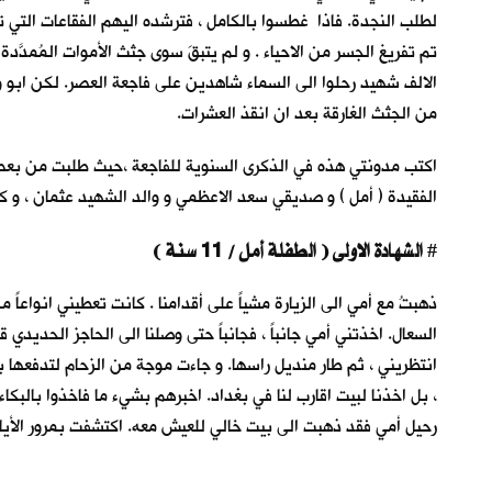
لطلب النجدة. فاذا غطسوا بالكامل ، فترشده اليهم الفقاعات التي 
تم تفريغ الجسر من الاحياء . و لم يتبقَ سوى جثث الأموات المُمدَّد
الالف شهيد رحلوا الى السماء شاهدين على فاجعة العصر. لكن ابو 
من الجثث الغارقة بعد ان انقذ العشرات.
اكتب مدونتي هذه في الذكرى السنوية للفاجعة ،حيث طلبت من بعض
الفقيدة ( أمل ) و صديقي سعد الاعظمي و والد الشهيد عثمان ، و كل
الشهادة الاولى ( الطفلة أمل / 11 سنة )
#
ذهبتُ مع أمي الى الزيارة مشياً على أقدامنا . كانت تعطيني انواعاً 
السعال. اخذتني أمي جانباً ، فجانباً حتى وصلنا الى الحاجز الحديد
انتظريني ، ثم طار منديل راسها. و جاءت موجة من الزحام لتدفعها ب
، بل اخذنا لبيت اقارب لنا في بغداد. اخبرهم بشيء ما فاخذوا بالبكاء
رحيل أمي فقد ذهبت الى بيت خالي للعيش معه. اكتشفت بمرور الأيا