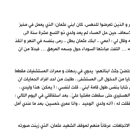
لنهر و الذين تعرضوا للدهس. كان ابني عثمان؛ الذي يعمل في مخبز
اسعاف. حين حل المساء لم يعد ولدي ذو التسع عشرة سنة الى
 وقال لي : (عمي .. ابنك عثمان بطل .. رمى بنفسه في النهر و انقذ
قبته … التفت عباءتها السوداء حول جسمه المرهق … فبدلا من ان
حتضنّ جثث ابنائهم؛ يدوي في ردهات و ممرات المستشفيات مقطعا
ايا من الدخول الى المستشفى . طلبت من احد افراد الحمايات ان
ل شابا بنفس طول قامة ابني . قلت لنفسي : ( يمكن هذا وليدي ،
ستيري حتى سقطت مغشيا عليّ . بعد استفاقتي في اليوم التالي :
فقلت له : (انه ولدي الوحيد ، وانا عمري خمسين، بعد ما عندي أمل
الاتجاهات، عرفاناً منهم لموقف الشهيد عثمان، الذي زينت صورته