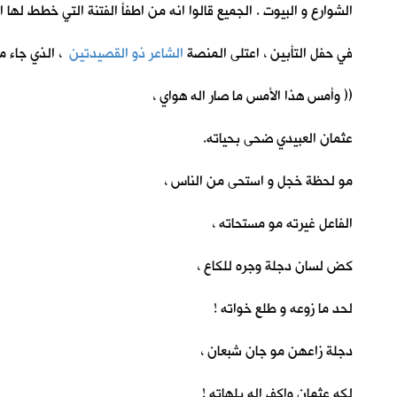
الشوارع و البيوت . الجميع قالوا انه من اطفأ الفتنة التي خطط لها ا
في حفل التأبين ، اعتلى المنصة
الشاعر ذو القصيدتين
، الذي جاء م
(( وأمس هذا الأمس ما صار اله هواي ،
عثمان العبيدي ضحى بحياته.
مو لحظة خجل و استحى من الناس ،
الفاعل غيرته مو مستحاته ،
كض لسان دجلة وجره للكاع ،
لحد ما زوعه و طلع خواته !
دجلة زاعهن مو جان شبعان ،
لكه عثمان واكف اله بلهاته !