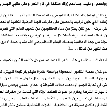
 بأرواحهم ، و بقيت اجسادهم زرقاء منتفخة في قاع النهر او على جنابي الجسر ب
ادي و الثلاثون من شهر اب 2005 ، كان موعدنا مع خالتي أم أمل وابنتها لمرافقتهم في رحلة هدفها الدعا
حاً ، لم يصالح دجال زمانه الذي حاول ترغبيه بالحصول على مغريات الجنة الارضية الكاذ
على عرشه. الذي كان يهتز من دعاء المظلومين من شعوب العالم التي قهرها با
كان لدعائه استجابة عجيبة شملت كل محبيه و زائريه في حياته وبعد استشهاده.
دجلة من جهة الاعظمية ويمسك الإمام الكاظم رضي الله عنه بالضفة الاخرى 
 الكبير من قناتنا ، …..))
 معاناة البسطاء من هذا الشعب المضطهد من كل حكامه الذين حكموه لحق
تبدو خلال عدسة الكاميرا المحمولة بواسطة طائرة هليكوبتر تابعة للجيش. 
ز بين افراده ، النساء يرتدين السواد الكامل و الرجال بالوان مختلفة لكن
تفتيش في نهاية الجسر. ازدحمت عجلات الشرطة و الدفاع المدني وبعض سيارا
سيارات الشرطة يمتزج مع اصوات قصائد الرثاء التي تنبعث من مكبرات الصو
ءة أمها التي تنحني بين فترة واخرى لتغسل وجه ابنتها بالماء . جو صيفي قا
تساقط في مناطق متفرقة من الكاظمية . القنوات الفضائية تتسابق بنشر الخبر