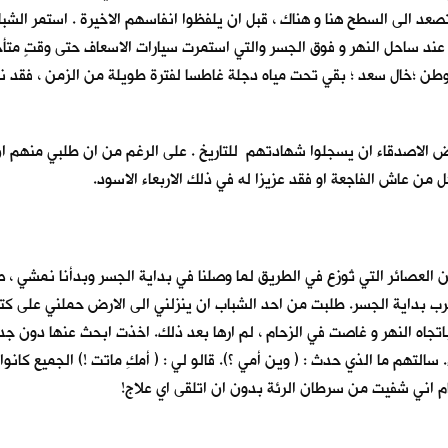
تصعد الى السطح هنا و هناك ، قبل ان يلفظوا انفاسهم الاخيرة . استمر ال
ة عند ساحل النهر و فوق الجسر والتي استمرت سيارات الاسعاف حتى وقتٍ متأخر
وطن ؛خال سعد ؛ بقي تحت مياه دجلة غاطسا لفترة طويلة من الزمن ، فقد نض
 الاصدقاء ان يسجلوا شهادتهم للتاريخ . على الرغم من ان طلبي منهم ا
 من عاش الفاجعة او فقد عزيزا له في ذلك الاربعاء الاسود.
من العصائر التي تُوزع في الطريق لما وصلنا في بداية الجسر وبدأنا نمشي ، ص
ي قرب بداية الجسر. طلبت من احد الشباب ان ينزلني الى الارض حملني على كتف
اتجاه النهر و غاصت في الزحام ، لم ارها بعد ذلك. اخذت ابحث عنها دون ج
. سالتهم ما الذي حدث : ( وين أمي ؟). قالو لي : ( أمكِ ماتت !) الجميع كانو
م اني شفيت من سرطان الرئة بدون ان اتلقى اي علاج!