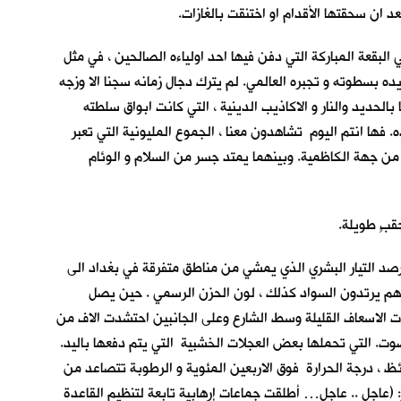
عد ان سحقتها الأقدام او اختنقت بالغازات.
ء لله رب العالمين في البقعة المباركة التي دفن فيها احد اولياءه الصالحين ، في مثل
بة او تهديده بسطوته و تجبره العالمي. لم يترك دجال زمانه سجنا الا وزجه
لحديد والنار و الاكاذيب الدينية ، التي كانت ابواق سلطته
 فها انتم اليوم تشاهدون معنا ، الجموع المليونية التي تعبر
من جهة الكاظمية. وبينهما يمتد جسر من السلام و الوئام
بٍ طويلة.
ترصد التيار البشري الذي يمشي من مناطق متفرقة في بغداد الى
 جلهم يرتدون السواد كذلك ، لون الحزن الرسمي . حين يصل
ت الاسعاف القليلة وسط الشارع وعلى الجانبين احتشدت الاف من
ت. التي تحملها بعض العجلات الخشبية التي يتم دفعها باليد.
ئظ ، درجة الحرارة فوق الاربعين المئوية و الرطوبة تتصاعد من
: (عاجل .. عاجل… أطلقت جماعات إرهابية تابعة لتنظيم القاعدة