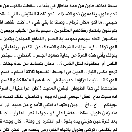
سبعة قذائف هاون من عدة مناطق في بغداد ، سقطت بالقرب من مرقد 
تحدٍ عفوي. يتقدمون نحو الاسلاك ، نحو نقطة التفتيش ، التي تسقط 
حبيبتي , ما اكو مكان نرتاح .. وصلنا ما بقي شيء ) .. كنت اشاهد
يتوقفون بانتظار رفقائهم المتأخرين . مجموعة من الشباب يرجعون ر
يعكسون اتجاه سيرهم نحو بداية الجسر , التدافع المجنون يبتدئ ..
الذي توقفت فيه سيارات الشرطة و الاسعاف عن التقدم ، ريثما يأتي ا
يتوقف يأتي هذه المرة من بداية صعود الجسر .. (انتحاري .. سيفجر
الناس أم يطلقونه لقتل الناس ؟… دخان يتصاعد من عدة جهات .. 
ترجع عكس التيار .. الذين في الوسط انقسموا ثلاثة أقسام .. قسم
الذي كانت تنبت اجزاؤه الحديدية في اجسادهم المتهالكة و القسم الا
ساجدهما في هذا الطوفان البشري المميت ؟ كان أمرا عبثيا ان اص
انه صوت نياح العقل الجمعي ليس له وجه او تفاصيل. لكنك تحسه قري
..وينكم …اخ .. اخ … وين رحتو..) دفعتني الأمواج من جديد الى ا
منذ زمن طويل. سقطت مغشيا علي قرب جرف النهر ، لما رأيت اجساد 
بعد فترة حين هزتني يده بقوة ، لم اتذكره اول وهلة .. كان وجهه 
لم يكلمني ، تركني وهرول باتجاه النهر، رمى بنفسه في النهر. كان