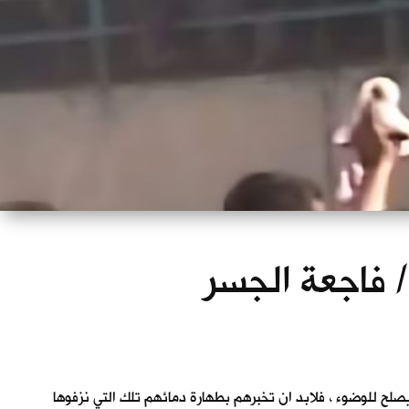
 / فاجعة الجسر
يصلح للوضوء ، فلابد ان تخبرهم بطهارة دمائهم تلك التي نزفوها