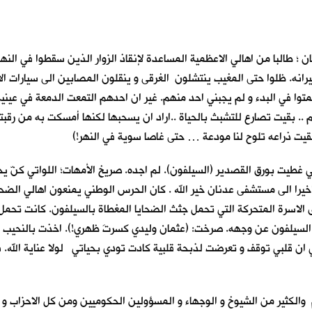
نعمان ؛ طالبا من اهالي الاعظمية المساعدة لإنقاذ الزوار الذين سقطوا في ا
انه. ظلوا حتى المغيب ينتشلون الغرقى و ينقلون المصابين الى سيارات ال
متوا في البدء و لم يجبني احد منهم. غير ان احدهم التمعت الدمعة في عينيه
سم .. بقيت تصارع للتشبث بالحياة ..اراد ان يسحبها لكنها أمسكت به من ر
يت ذراعه تلوح لنا مودعة … حتى غاصا سوية في النهر!)
غطيت بورق القصدير (السيلفون). لم اجده. صريخ الأمهات؛ اللواتي كنّ ي
اخيرا الى مستشفى عدنان خير الله . كان الحرس الوطني يمنعون اهالي الضح
حدى الاسرة المتحركة التي تحمل جثث الضحايا المغطاة بالسيلفون. كانت تحم
سيلفون عن وجهه. صرخت: (عثمان وليدي كسرتَ ظهري!). اخذت بالنحيب اله
 ان قلبي توقف و تعرضت لذبحة قلبية كادت تودي بحياتي لولا عناية الله. 
 والكثير من الشيوخ و الوجهاء و المسؤولين الحكوميين ومن كل الاحزاب و 