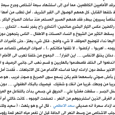
الأماميين الكاظمين. مما أدى إلى استشهاد سبعة أشخاص وجرح سبعةٍ وثلاث
خلفها القنابل. كل همهم الوصول الى القبر الشريف . أمل تطلب من أمها ان 
 اشخاصاً يسيرون ببطءٍ فقد هدهم المسير المستمر منذ ساعات الصباح الباكر
اكضين عكس التيار البشري صائحين: (انتحاري راح يفجر نفسه .. انتحاري …حز
 يسقط الكثير من الشيوخ و النساء المسنات و الاطفال .. الناس يتجهون دو
ليها نداء لتوضيح الموقف. لا شيء واضح ، فكل شيء يهتز ، حتى كأميرات النقل
 روحه .. اهربوا .. اركضوا .. لا تقفوا مكانكم ..) .. اصوات الرصاص تتصا
دخان يخنق الانفاس … اين الفرار؟… الجموع من خلفنا تهرب الى الأمام 
 اندفعوا الى الخلف فاصطدموا بالهاربين و قسم ذهب الى جانبي الرصيف و ا
خير سقط دون ارادته ارضا فداسته الأقدام من كل الاتجاهات .. فُقدتْ أمل و
رخ بأعلى صوتي باسمهما فلم يكن يُسمع سوى الصريخ و صوتٍ غريب , هو صو
با من وجهك ،قريبا من انفك و شفتيك، فيصيبك بالبكاء الطفولي … دون ان 
سفل الجسر .. سقطت مغشيا علي .. الحروق في جسمي بدأت بالتفاعل مع العرق
الغرقى الذين استخرجوهم من النهر .. تصفحت الوجوه .. كانت خالتي أم أم
قد ازداد سمرة انه صديقي
سعد الاعظمي
، قال لي و هو يلهث : ( سعيد ولك 
 يجلب الاشخاص من وسط النهر الى الحافة قبل ان تغمر مياه النهر قمة رؤو