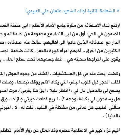
#
الشهادة الثانية (والد الشهيد عثمان علي العبيدي)
ارتفع نداء الاستغاثة من منارة جامع الأمام الأعظم ؛ ابي حنيفة ال
للصمون في الحي؛ أول من لبى النداء مع مجموعة من اصدقائه و جير
الدار مع اصدقائه الذين عادوا الى اهاليهم. سألتُ عنه اصدقاءه ، ص
الكثيرين من الغرق .. آخرهم امرأه كبيرة بالعمر ، كانت ضخمة الج
يقوى على اخراجها سحبته هي .. غط جسميهما تحت سطح الماء .. بق
ركضت ابحث عنه في كل المستشفيات . اكشف عن وجوه الموتى التي 
لقلب الحجر قبل قلوب البشر، التي يكاد الالم يوقف نبضها . وصلت 
يسمح لي بالدخول قال لي : (انتظر قليلا ، ابقَ هنا بقربي). مرت ا
هل يسمحون لي بكشف وجهه ؟) . الريح قطعت حيرتي و ازاحت ورق ال
سألني الطبيب هل تعاني من مشكلة في القلب . قلت له : لا . اخبرني
بالدنيا ) .
اقيم عزاء كبير في الاعظمية حضره وفد ممثل عن زوار الأمام الكاظم