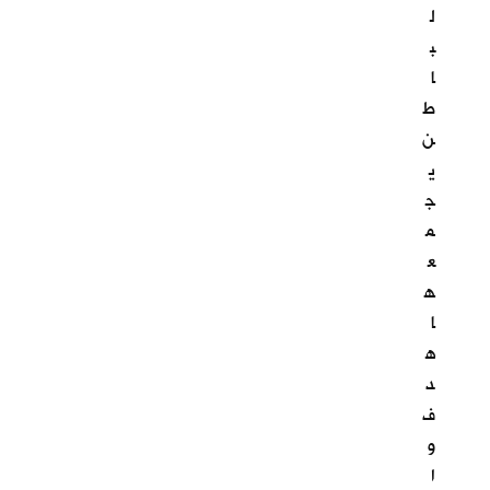
ل
ب
ا
ط
ن
ي
ج
م
ع
ه
ا
ه
د
ف
و
ا