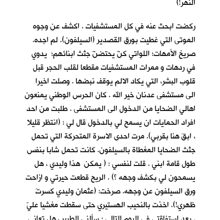
النهر!)
ركضت ابحث عنه في كل المستشفيات . اكشف عن وجوه
الموتى التي غطيت بورق القصدير (السيلفون). لم اجده.
صريخ الأمهات؛ اللواتي كنّ يحتضنّ جثث ابنائهم؛ يدوي
في ردهات و ممرات المستشفيات مقطعا لقلب الحجر قبل
قلوب البشر، التي يكاد الالم يوقف نبضها . وصلت اخيرا
الى مستشفى عدنان خير الله . كان الحرس الوطني يمنعون
اهالي الضحايا من الدخول الى المستشفى . طلبت من احد
افراد الحمايات ان يسمح لي بالدخول قال لي : (انتظر قليلا
، ابقَ هنا بقربي). مرت احدى الاسرة المتحركة التي تحمل
جثث الضحايا المغطاة بالسيلفون. كانت تحمل شابا بنفس
طول قامة ابني . قلت لنفسي : ( يمكن هذا وليدي ، هل
يسمحون لي بكشف وجهه ؟) . الريح قطعت حيرتي و ازاحت
ورق السيلفون عن وجهه. صرخت: (عثمان وليدي كسرتَ
ظهري!). اخذت بالنحيب الهستيري حتى سقطت مغشيا عليّ
. بعد استفاقتي في اليوم التالي : سألني الطبيب هل تعاني