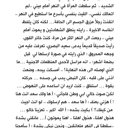
الشديد ، ثم سقطت المرأة في النهر أمام عيني ..لم
اتمالك نفسي.. القيت بنفسي بأسرع ما استطيع في النهر ..
انقذتُ رجلاً مزرق الجسم الى الحافة… لكنه كان يلفظ
انفاسه الاخيرة .. رايته ينطق الشهادتين و يموت أمام
عيني .. رجعت الى النهر اكثر من مرة. كنتُ خائر القوى.
رأيتُ صديقاً قديماً يدعى سعيد البصري، تعرفت عليه من
وجهه المحروق ؛ الذي رايته في صورة ارسلها لي قبل
بضعة اشهر؛ .. انه مراسل لأحدى المنظمات الاجنبية …ما
الذي اوصله الى هذه النهاية؟ .. أمسكت بيده.. وضعت
اذني على قلبه ، كان النبض يدب في جسده … حركته
بقوة … استفاق .. كنت اريد ان اساعده على النهوض …
لكنّ صوت خالي ابي وطن فاجأني : ( ها ولك سعد انت هنا
! ) هزني بعنف : ( ها سعد .. هم ارسلوك .. لو انت اجيت
من كيفك؟! ) بكيت بشده : ( الله اكبر .. تعزينا خالو …
هذول اهلنا.. هذول اهلنا .. اهنا يموتون )… عانقني بشدة
..سقطنا في النهر متعانقين ، ونحن نبكي بشدة : ( سأمحنا