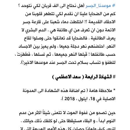
#
موعدنا_الجسر
(هل نحتاج الى الف قربان لكي نتوحد ؟
كم من الضحايا علينا ان نقدم لكي تتطهر قلوبنا من
الاحقاد القديمة ؟! اختلطت دماء شعبنا على قارعة جسر
الائمة دون ان تُعرف من اي طائفة هي . الدم البشري لا
يعرف الطائفية . فالضحايا قد تعانقوا حتى وصلوا لقاع
النهر. احتضنهم نهر دجلة جميعا ، ولم يميز بين الاجساد
حسب طائفتها ! قَبِلها النهر جميعها ، ثم غسلها ، فَطَهُرَتْ ،
لتطفوَ و تنساب بسلام تحت الجسر عند موعدها الاخير!).
الشهادة الرابعة ( سعد الاعظمي )
#
* ملاحظة هامة ( تم اضافة هذه الشهادة الى المدونة
الاصلية في 18، ايلول ، 2018 ).
حين تصحو من غفوة الموت لا تتمنى شيئاً اكثر من عدم
النوم ابداً ، و البقاء مستيقظا حتى لو كلفك ذلك حياتك .
لتروي كيف ولماذا حصلت كل هذه الأمور المريعة التي لا