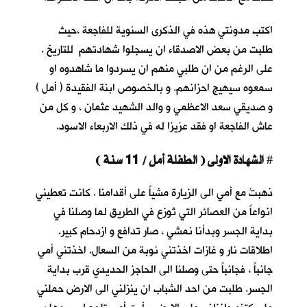
اكتب مدونتي هذه في الذكرى السنوية للفاجعة ،حيث
طلبت من بعض الاصدقاء ان يسجلوا شهادتهم للتاريخ .
على الرغم من ان طلبي منهم ان يسردوا ما شاهدوه او
سمعوه سيهيج احزانهم. و بالخصوص ابنة الفقيدة ( أمل )
و صديقي سعد الاعظمي و والد الشهيد عثمان ، و كل من
عاش الفاجعة او فقد عزيزا له في ذلك الاربعاء الاسود.
الشهادة الاولى ( الطفلة أمل / 11 سنة )
#
ذهبتُ مع أمي الى الزيارة مشياً على أقدامنا . كانت تعطيني
انواعاً من العصائر التي تُوزع في الطريق لما وصلنا في
بداية الجسر وبدأنا نمشي ، صار تدافع و ازدحام كبير.
اطلاقات نار و غازات اخذتني نوبة من السعال. اخذتني أمي
جانباً ، فجانباً حتى وصلنا الى الحاجز الحديدي قرب بداية
الجسر. طلبت من احد الشباب ان ينزلني الى الارض حملني