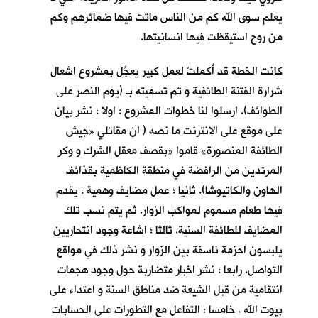
يعلم سوى الله كم من الناس ماتت فيها ضمائرهم وكم
من روحٍ استيقظت فيها انسانيتها.
كانت الخطة قد أُكملتْ لعمل كبير يعجِّل بمشروع اشعال
شرارة الفتنة الطائفية و تم تسميته بـ (يوم النصر على
الطوائف). ارسلوا لنا خطوات المشروع : اولا ؛ نشر بيان
على موقع على الانترنت ما نصه ( ان مقاتلي «جيش
الطائفة المنصورة» قاموا «بقصف معقل الشرك و وكر
المرتدين من الرافضة في منطقة الكاظمية بقذائف
الهاون والكاتيوشا). ثانيا ؛ عمل مضايف وهمية ، يقدم
فيها طعام مسموم لمواكب الزوار. ثم يتم نسب تلك
المضايف للطائفة السنية. ثالثا ؛ اشاعة وجود انتحاريين
يلبسون احزمة ناسفة بين الزوار و نشر ذلك في مواقع
التواصل. رابعا ؛ نشر اخبار متضاربة حول وجود هجمات
انتقامية من قبل الشيعة ضد مناطق السنة و اعتداء على
بيوت الله . خامسا ؛ التفاعل مع التطورات على الحسابات