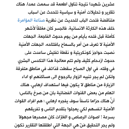
عشرين شهيدا نتيجة تناول اطعمة قد سممت عمدا. هناك
تقارير و تحليلات أمنية و سياسية تتحدث عن اسباب
متناقضة فتحت الباب للحديث عن نظرية
صناعة المؤامرة
خلف هذه الكارثة الانسانية. فالجسر كان مغلقاً لأشهر
كأملة قبل فتحه بأيام من يوم حدوث الفاجعة. الجهات
الأمنية لا تعرف من أمر بالسماح بافتتاحه. الجهات الأمنية
نصبت حواجز كونكريتية و نقطة تفتيش ساعدت على
حدوث ازدحام كثيف ولم تتم معالجة هذا التكدس البشري
في وقته. في اول الصباح سقطت قذائف في مناطق متفرقة
ولكن لم يجرِ تنبيه الزوار بالرجوع الى مساكنهم او اداء
الزيارة من مناطق لا يكون فيها استهداف ارهابي. هناك
اتهام من بعض القنوات الفضائية بان من صرخ بالناس؛
أنّ هناك حزاماً ناسفاً سوف يفجره ارهابي ؛ هم افراد القوات
الأمنية انفسهم لكي يعجلوا بتقدم الناس و تفريقهم
بسرعة ! اصوات الرصاص و الغازات كان مصدرها مجهولا
ولم يجرِ التحقيق مَنْ هي الجهة التي اطلقتها التقارير تكون