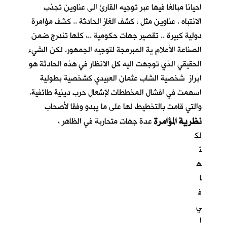
احيانا مبالغا فيها عبر توجيه القارئ الى عناوين تجذب
الانتباه . عناوين مثل ، كشف الغاز الحادثة .. كشف مؤامرة
دولية كبيرة .. تقصير جهات حكومية ..، كلها تندرج ضمن
الصناعة الأعلام ية المبرمجة لتوجيه الجمهور. لكن الشيء
الحقيقي الذي توجهت اليه كل الانظار في هذه الحادثة هو
ابراز شخصية الشاب عثمان العبيدي كشخصية بطولية
اسهمت في افشال المخططات لإشعال حرب دينية طائفية.
والتي قامت بالتخطيط لها على ما يبدو وفقا لأصحاب
نظرية المؤامرة
عدة جهات متحاربة في الظاهر ،
لك
نّ
ه
ا
ف
ي
ا