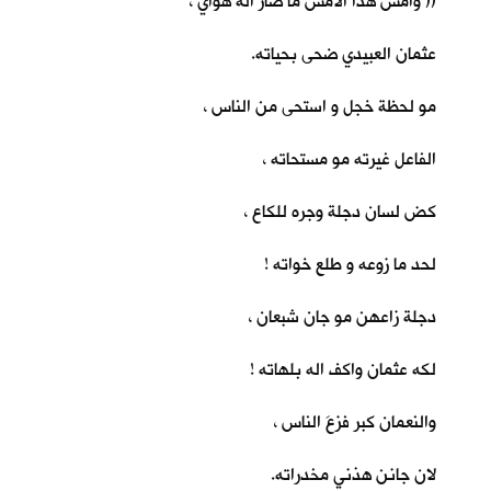
(( وأمس هذا الأمس ما صار اله هواي ،
عثمان العبيدي ضحى بحياته.
مو لحظة خجل و استحى من الناس ،
الفاعل غيرته مو مستحاته ،
كض لسان دجلة وجره للكاع ،
لحد ما زوعه و طلع خواته !
دجلة زاعهن مو جان شبعان ،
لكه عثمان واكف اله بلهاته !
والنعمان كبر فزعَ الناس ،
لان جانن هذني مخدراته.