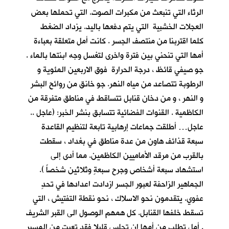
الرثاء التي تنبعث من مكبرات الصوت. التي تحملها بعض
العجلات الخشبية التي يتم دفعها باليد. يزداد الضغط
كلما اقتربنا من منتصف الجسر . كانت أمل متعلقة بعباءة
أمها التي تنحني بين فترة واخرى لتغسل وجه ابنتها بالماء .
جو صيفي قائظ ، درجة الحرارة فوق الاربعين المئوية و
الرطوبة تتصاعد من مياه النهر. جو خانق من روائح البشر
و النهر ، و من دخان قنابل تتساقط في مناطق متفرقة من
الكاظمية . القنوات الفضائية تتسابق بنشر الخبر: (عاجل ..
عاجل… أطلقت جماعات إرهابية تابعة لتنظيم القاعدة
سبعة قذائف هاون من عدة مناطق في بغداد ، سقطت
بالقرب من مرقد الأماميين الكاظمين. مما أدى إلى
استشهاد سبعة أشخاص وجرح سبعةٍ وثلاثين شخصاً ).
الجماهير الزاحفة لعبور الجسر ازدادت اعدادها في تحدٍ
عفوي. يتقدمون نحو الاسلاك ، نحو نقطة التفتيش ، التي
تسقط خلفها القنابل. كل همهم الوصول الى القبر الشريف
. أمل تطلب من أمها ان تجلس قليلا فقد تعبت من المسير