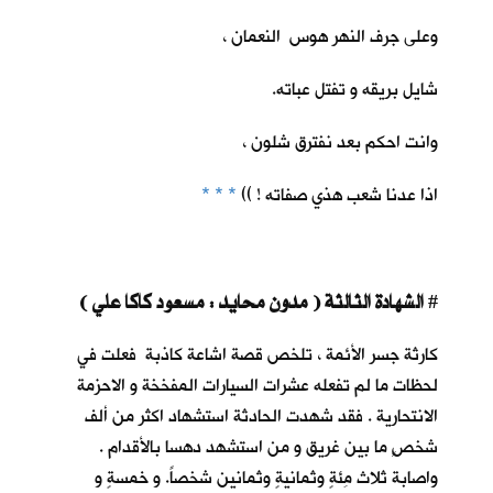
وعلى جرف النهر هوس النعمان ،
شايل بريقه و تفتل عباته.
وانت احكم بعد نفترق شلون ،
اذا عدنا شعب هذي صفاته ! ))
* * *
الشهادة الثالثة ( مدون محايد : مسعود كاكا علي )
#
كارثة جسر الأئمة ، تلخص قصة اشاعة كاذبة فعلت في
لحظات ما لم تفعله عشرات السيارات المفخخة و الاحزمة
الانتحارية . فقد شهدت الحادثة استشهاد اكثر من ألف
شخصٍ ما بين غريق و من استشهد دهسا بالأقدام .
واصابة ثلاث مِئةٍ وثمانيةٍ وثمانين شخصاً. و خمسةٍ و