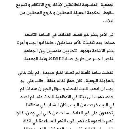
الوهمية المنسوبة للطائفتين لإذكاء روح الانتقام و تسريع
سقوط الحكومة العميلة للمحتلين و خروج المحتلين من
البلاد .
اتى الأمر بنشر خبر قصف القذائف في الساعة التاسعة
صباحا. بعد تنفيذنا للأمر بساعتين ، جاءنا ابو ايوب و أمرنا
بنشر الاشاعة بوجود انتحاريين مندسين بين الجماهير
لتفجير الجسر عن طريق حساباتنا الالكترونية الوهمية.
انقضت ساعة كأملة لم تصلنا اخبار جديدة . لم يأتِ خالي
بالمؤونة اليومية ، كان جهاز نقاله مغلقاً . طلب مني ابو
ايوب ان اذهب للبيت للبحث، و سؤال الجيران عنه اذا لم
اجده. ذهبت الى بيتنا في الاعظمية للبحث عنه. لم اجده
في البيت خرجت من البيت , كان الشباب في منطقتنا
يتجمعون على غير العادة . سالت عن خالي ابي وطن. قالوا
انهم شاهدوه قد ذهب قرب النهر للمساعدة في انقاذ