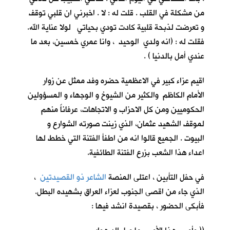
من مشكلة في القلب . قلت له : لا . اخبرني ان قلبي توقف
و تعرضت لذبحة قلبية كادت تودي بحياتي لولا عناية الله.
فقلت له : (انه ولدي الوحيد ، وانا عمري خمسين، بعد ما
عندي أمل بالدنيا ) .
اقيم عزاء كبير في الاعظمية حضره وفد ممثل عن زوار
الأمام الكاظم والكثير من الشيوخ و الوجهاء و المسؤولين
الحكوميين ومن كل الاحزاب و الاتجاهات، عرفاناً منهم
لموقف الشهيد عثمان، الذي زينت صورته الشوارع و
البيوت . الجميع قالوا انه من اطفأ الفتنة التي خطط لها
اعداء هذا الشعب بزرع الفتنة الطائفية.
في حفل التأبين ، اعتلى المنصة
الشاعر ذو القصيدتين
،
الذي جاء من اقصى الجنوب لعزاء العراق بشهيده البطل.
فأبكى الحضور ، بقصيدة انشد فيها :