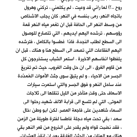
روح ..؟) لما راني قد وعيت ، لم يكلمني ، تركني وهرول
باتجاه النهر، رمى بنفسه في النهر. كان يجلب الاشخاص
من وسط النهر الى الحافة قبل ان تغمر مياه النهر قمة
رؤوسهم . ترشده اليهم ايديهم ، التي تتصارع للوصول
الى السطح لطلب النجدة. فاذا غطسوا بالكامل ، فترشده
اليهم الفقاعات التي تصعد الى السطح هنا و هناك ، قبل ان
يلفظوا انفاسهم الاخيرة . استمر الشباب يستخرجون كل
من قاوم الغرق ، الى ان حل وقت الغروب. حيث تم تفريغ
الجسر من الاحياء . و لم يتبقَ سوى جثث الأموات المُمدَّدة
عند ساحل النهر و فوق الجسر والتي استمرت سيارات
الاسعاف حتى وقتٍ متأخر من الليل تنقلها الى ثلاجات
الموتى. التي لم تتسع الى قرابة الالف شهيد رحلوا الى
السماء شاهدين على فاجعة العصر. لكن ابو وطن ؛خال
سعد ؛ بقي تحت مياه دجلة غاطسا لفترة طويلة من الزمن
، فقد نضبت قواه ولم يقدر على الخروج من قعر النهر بقي
هناك مع المئات من الجثث الغارقة بعد ان انقذ العشرات.