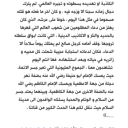
الكاذبة او تهديده بسطوته و تجبره العالمي. لم يترك
دجال زمانه سجنا الا وزجه فيه ، و كان اخر ما فعله هو قتله
مسموما في مثل هذا اليوم ، خوفا على عرشه. الذي كان
يهتز من دعاء المظلومين من شعوب العالم التي قهرها
بالحديد والنار و الاكاذيب الدينية ، التي كانت ابواق سلطته
تروجها .وقف أمامه كرجل صالح لم يمتلك يوماً سلاحاً الا
الدعاء. فكان لدعائه استجابة عجيبة شملت كل محبيه و
زائريه في حياته وبعد استشهاده. فها انتم اليوم
تشاهدون معنا ، الجموع المليونية التي تعبر جسر الائمة.
حيث يمسك الإمام ابو حنيفة رضي الله عنه بضفة نهر
دجلة من جهة الاعظمية ويمسك الإمام الكاظم رضي الله
عنه بالضفة الاخرى من جهة الكاظمية. وبينهما يمتد جسر
من السلام و الوئام والمحبة يسلكه الوافدون الى مدينة
السلام حيث ننقل لكم هذا الحدث الكبير من قناتنا ،
…..))