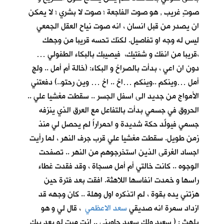
صوتٍ غريب , هو صوت الفاجعة ؛ صوت لا بشري ؛ لا يمكن
ان يصدر من قبل انسان ، انه صوت نياح العقل الجمعي
ليس له وجه او تفاصيل. لكنك تحسه قريبا من وجهك
،قريبا من انفك و شفتيك، فيصيبك بالبكاء الطفولي …
دون ان اعي ، بدأت بالصراخ و البكاء: (خالة أم أمل .. ولج
أمل …وينكم ..وينكم …اخ .. اخ … وين رحتو..) دفعتني
الأمواج من جديد الى اسفل الجسر .. سقطت مغشيا علي ..
الحروق في جسمي بدأت بالتفاعل مع العرق الذي ينزفه
جسمي فيولِّد حكة شديدة و احمراراً لم يحصل لي منذ
زمن طويل. سقطت مغشيا علي قرب جرف النهر ، لما رأيت
اجساد الغرقى الذين استخرجوهم من النهر .. تصفحت
الوجوه .. كانت خالتي أم أمل مسجاة ، وقد فقدت غطاء
راسها و خمدت انفاسها اللاهثة. افقت بعد فترة حين
هزتني يده بقوة ، لم اتذكره اول وهلة .. كان وجهه قد
ازداد سمرة انه صديقي
سعد الاعظمي
، قال لي و هو
يلهث : ( سعيد ولك سعيد جاوبني .. انت ميت لو بعد بيك