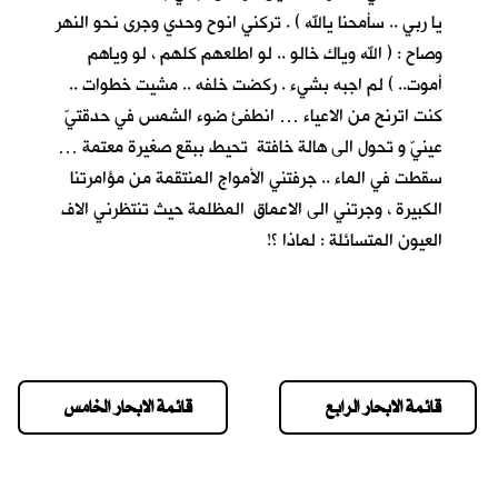
يا ربي .. سأمحنا يالله ) . تركني انوح وحدي وجرى نحو النهر
وصاح : ( الله وياك خالو .. لو اطلعهم كلهم ، لو وياهم
أموت.. ) لم اجبه بشيء . ركضت خلفه .. مشيت خطوات ..
كنت اترنح من الاعياء … انطفئ ضوء الشمس في حدقتيّ
عينيّ و تحول الى هالة خافتة تحيط ببقع صغيرة معتمة …
سقطت في الماء .. جرفتني الأمواج المنتقمة من مؤامرتنا
الكبيرة ، وجرتني الى الاعماق المظلمة حيث تنتظرني الاف
العيون المتسائلة : لماذا ؟!
قائمة الابحار الرابع
قائمة الابحار الخامس