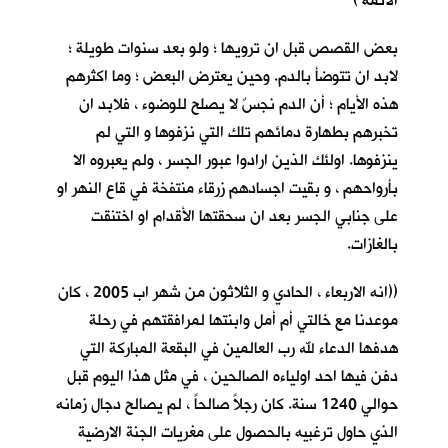
الائمة )
بعض القصص قبل ان ترويها ؛ ولو بعد سنوات طويلة ؛
لابد ان تتوضأ بالدم. وحين يعترض البعض ؛ وما اكثرهم
هذه الأيام ؛ أن الدم نجسٌ لا يصلح للوضوء ، فلابد ان
تخبرهم بطهارة دمائهم تلك التي نزفوها و التي لم
ينزفوها. اولئك الذين ارادوا عبور الجسر ، ولم يعبروه الا
بأرواحهم ، و بقيت اجسادهم زرقاء منتفخة في قاع النهر او
على جنابي الجسر بعد ان سحقتها الأقدام او اختنقت
بالغازات.
((انه الاربعاء ، الحادي و الثلاثون من شهر اب 2005 ، كان
موعدنا مع خالتي أم أمل وابنتها لمرافقتهم في رحلة
هدفها الدعاء لله رب العالمين في البقعة المباركة التي
دفن فيها احد اولياءه الصالحين ، في مثل هذا اليوم قبل
حوالي 1240 سنة. كان رجلاً صالحاً ، لم يصالح دجال زمانه
الذي حاول ترغبيه بالحصول على مغريات الجنة الارضية