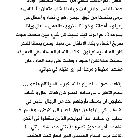
الناس . لم اتمالك نفسي من الدهشة سالتهم : وماذا
حدث للناس اجابني ابن جيراننا الشاب عثمان : ( الناس دا
ترمي بنفسها من فوق الجسر.. هواي نساء و اطفال حي
يغرقو .. أمهاتنا و خواتنا .. نروح نطلعهن .. تعال ويانا
بسرعة !). لم اعرف كيف نسيت كل شيءٍ حين سمعت صوت
صريخ النساء و بكاء الاطفال من بعيد. وحين وصلنا للنهر
كان المئات يستغيثون ، كانت النساء المسنات في العمر قد
سقطت عباءاتهن السوداء وطفت على وجه الماء . كان
مشهدا مخيفا و مرعبا. لم ارى مثيله في حياتي.
ارتفعت اصوات الصراخ : الله اكبر .. الله ينتقم منهم …
تصم الافاق .. في بداية الجسر كان هناك رجال و شباب
يطلبون ان يمسك بأرجلهم احد من الرجال الذين في
الاسفل لكي ينزلوا من فوق الجسر الى الارض ، و قسم اخر
يطلب ان يساعد احداً احبابهم الذين سقطوا في النهر.
شاهدت أمرأه عجوزاً تصرخ : ( بنتي محد شاف بنتي .. )
.كانت قرب السياج الحديدي الذي انهار تحت الضغط