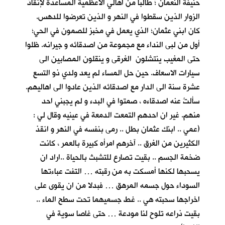
حنيفة النعمان ؛ طالبا من اهالي الاعظمية المساعدة لإنقاذ
الزوار الذين سقطوا في النهر و الذين تعرضوا للدهس.
كان ابني عثمان؛ الذي يعمل في مخبز للصمون في الحي؛
أول من لبى النداء مع مجموعة من اصدقائه و جيرانه. ظلوا
حتى المغيب ينتشلون الغرقى و ينقلون المصابين الى
سيارات الاسعاف. حين حل المساء لم يعد ولدي ذو التسع
عشرة سنة الى الدار مع اصدقائه الذين عادوا الى اهاليهم.
سألتُ عنه اصدقاءه ، صمتوا في البدء و لم يجبني احد
منهم. غير ان احدهم التمعت الدمعة في عينيه وقال لي :
(عمي .. ابنك عثمان بطل .. رمى بنفسه في النهر و انقذ
الكثيرين من الغرق .. آخرهم امرأه كبيرة بالعمر ، كانت
ضخمة الجسم .. بقيت تصارع للتشبث بالحياة ..اراد ان
يسحبها لكنها أمسكت به من رقبته … التفت عباءتها
السوداء حول جسمه المرهق … فبدلا من ان يقوى على
اخراجها سحبته هي .. غط جسميهما تحت سطح الماء ..
بقيت ذراعه تلوح لنا مودعة … حتى غاصا سوية في