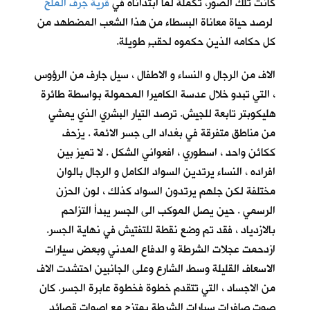
كانت تلك الصور، تكملةً لما ابتدأناه في
قرية جرف الملح
لرصد حياة معاناة البسطاء من هذا الشعب المضطهد من
كل حكامه الذين حكموه لحقبٍ طويلة.
الاف من الرجال و النساء و الاطفال ، سيل جارف من الرؤوس
، التي تبدو خلال عدسة الكاميرا المحمولة بواسطة طائرة
هليكوبتر تابعة للجيش. ترصد التيار البشري الذي يمشي
من مناطق متفرقة في بغداد الى جسر الائمة . يزحف
ككائن واحد ، اسطوري ، افعواني الشكل . لا تميز بين
افراده ، النساء يرتدين السواد الكامل و الرجال بالوان
مختلفة لكن جلهم يرتدون السواد كذلك ، لون الحزن
الرسمي . حين يصل الموكب الى الجسر يبدأ التزاحم
بالازدياد ، فقد تم وضع نقطة للتفتيش في نهاية الجسر.
ازدحمت عجلات الشرطة و الدفاع المدني وبعض سيارات
الاسعاف القليلة وسط الشارع وعلى الجانبين احتشدت الاف
من الاجساد ، التي تتقدم خطوة فخطوة عابرة الجسر. كان
صوت صافرات سيارات الشرطة يمتزج مع اصوات قصائد