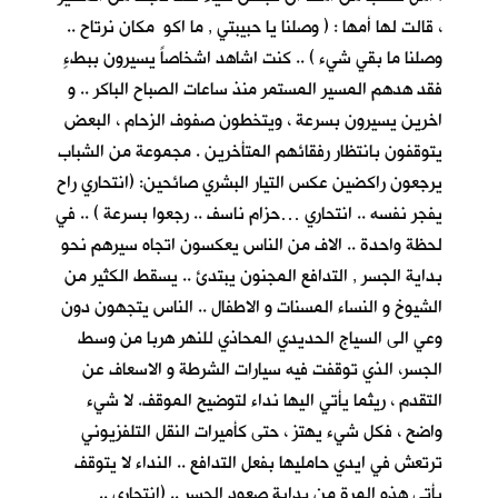
، قالت لها أمها : ( وصلنا يا حبيبتي , ما اكو مكان نرتاح ..
وصلنا ما بقي شيء ) .. كنت اشاهد اشخاصاً يسيرون ببطءٍ
فقد هدهم المسير المستمر منذ ساعات الصباح الباكر .. و
اخرين يسيرون بسرعة ، ويتخطون صفوف الزحام ، البعض
يتوقفون بانتظار رفقائهم المتأخرين . مجموعة من الشباب
يرجعون راكضين عكس التيار البشري صائحين: (انتحاري راح
يفجر نفسه .. انتحاري …حزام ناسف .. رجعوا بسرعة ) .. في
لحظة واحدة .. الاف من الناس يعكسون اتجاه سيرهم نحو
بداية الجسر , التدافع المجنون يبتدئ .. يسقط الكثير من
الشيوخ و النساء المسنات و الاطفال .. الناس يتجهون دون
وعي الى السياج الحديدي المحاذي للنهر هربا من وسط
الجسر، الذي توقفت فيه سيارات الشرطة و الاسعاف عن
التقدم ، ريثما يأتي اليها نداء لتوضيح الموقف. لا شيء
واضح ، فكل شيء يهتز ، حتى كأميرات النقل التلفزيوني
ترتعش في ايدي حامليها بفعل التدافع .. النداء لا يتوقف
يأتي هذه المرة من بداية صعود الجسر .. (انتحاري ..