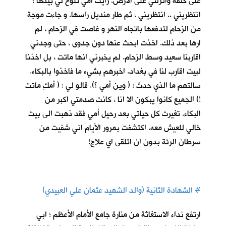
على كتفه وانزلني على الارض. رأيت أمي تلوح لي بيدها :
انتظريني .. انتظريني ، ثم طار منديل راسها. و جاءت موجة
من الزحام لتدفعها باتجاه النهر و غاصت في الزحام ، لم
ارها بعد ذلك. اخذت ابحث عنها دون جدوى ، حتى وجدني
اقاربنا سعيد وسط الزحام. لم يخبرني انها ماتت ، بل اخذنا
لبيت اقارب لنا في بغداد. اخبرهم بشيء ما فاخذوا بالبكاء.
سالتهم ما الذي حدث : ( وين أمي ؟). قالو لي : ( أمكِ ماتت
!) الجميع كانوا يبكون الا انا ، كانت صدمتي اكبر من
البكاء. تغيرت كل حياتي بعد رحيل أمي فقد ذهبت الى بيت
خالي للعيش معه. اكتشفت بمرور الأيام اني شفيت من
سرطان الرئة بدون ان اتلقى اي علاج!
#
الشهادة الثانية (والد الشهيد عثمان علي العبيدي)
ارتفع نداء الاستغاثة من منارة جامع الأمام الأعظم ؛ ابي