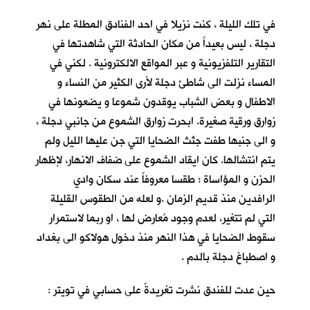
في تلك الليلة ، كنت نزيلا في احد الفنادق المطلة على نهر
دجلة ، ليس بعيداً من مكان الحادثة التي شاهدتها في
التقارير التلفزيونية و عبر المواقع الالكترونية . لكني في
المساء نزلت الى شاطئ دجلة لأرى الكثير من النساء و
الاطفال و بعض الشباب يوقدون شموعا و يضعونها في
زوارق ورقية صغيرة. ابحرت زوارق الشموع من جانبي دجلة ،
و الى جنبها طفت جثث الضحايا التي جن عليها الليل ولم
يتم انتشالها. كان ايقاد الشموع على ضفاف الانهار، لإظهار
الحزن و المؤاساة ؛ طقسا معروفاً عند سكان وادي
الرافدين منذ قديم الزمان .و لعله من الطقوس القليلة
التي لم تتغير، لعدم وجود مُعارض لها ، او ربما لاستمرار
سقوط الضحايا في هذا النهر منذ دخول هولاكو الى بغداد
و اصطباغ دجلة بالدم .
حين عدت للفندق نشرت تغريدةً على حسابي في تويتر :