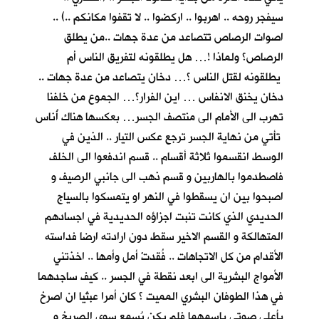
سيفجر روحه .. اهربوا .. اركضوا .. لا تقفوا مكانكم ..) ..
اصوات الرصاص تتصاعد من عدة جهات ..من يطلق
الرصاص؟ ولماذا !… هل يطلقونه لتفريق الناس أم
يطلقونه لقتل الناس ؟… دخان يتصاعد من عدة جهات ..
دخان يخنق الانفاس … اين الفرار؟… الجموع من خلفنا
تهرب الى الأمام الى منتصف الجسر… بعكسها هناك أُناس
تأتي من نهاية الجسر ترجع عكس التيار .. الذين في
الوسط انقسموا ثلاثة أقسام .. قسم اندفعوا الى الخلف
فاصطدموا بالهاربين و قسم ذهب الى جانبي الرصيف و
اصبحوا بين ان يسقطوا في النهر او يتمسكوا بالسياج
الحديدي الذي كانت تنبت اجزاؤه الحديدية في اجسادهم
المتهالكة و القسم الاخير سقط دون ارادته ارضا فداسته
الأقدام من كل الاتجاهات .. فُقدتْ أمل وأمها .. اخذتني
الأمواج البشرية الى ابعد نقطة في الجسر .. كيف ساجدهما
في هذا الطوفان البشري المميت ؟ كان أمرا عبثيا ان اصرخ
بأعلى صوتي باسمهما فلم يكن يُسمع سوى الصريخ و