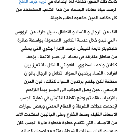
كانت تلك الصور، تكملةً لما ابتدأناه في
قرية جرف الملح
لرصد حياة معاناة البسطاء من هذا الشعب المضطهد من
كل حكامه الذين حكموه لحقبٍ طويلة.
الاف من الرجال و النساء و الاطفال ، سيل جارف من الرؤوس
، التي تبدو خلال عدسة الكاميرا المحمولة بواسطة طائرة
هليكوبتر تابعة للجيش. ترصد التيار البشري الذي يمشي
من مناطق متفرقة في بغداد الى جسر الائمة . يزحف
ككائن واحد ، اسطوري ، افعواني الشكل . لا تميز بين
افراده ، النساء يرتدين السواد الكامل و الرجال بالوان
مختلفة لكن جلهم يرتدون السواد كذلك ، لون الحزن
الرسمي . حين يصل الموكب الى الجسر يبدأ التزاحم
بالازدياد ، فقد تم وضع نقطة للتفتيش في نهاية الجسر.
ازدحمت عجلات الشرطة و الدفاع المدني وبعض سيارات
الاسعاف القليلة وسط الشارع وعلى الجانبين احتشدت الاف
من الاجساد ، التي تتقدم خطوة فخطوة عابرة الجسر. كان
صوت صافرات سيارات الشرطة يمتزج مع اصوات قصائد