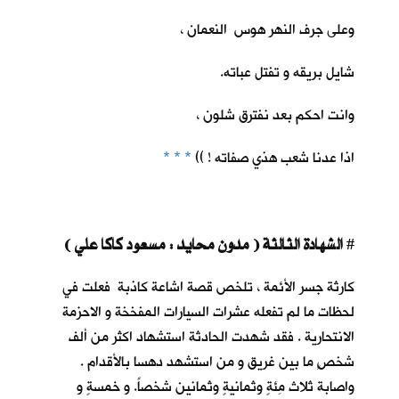
وعلى جرف النهر هوس النعمان ،
شايل بريقه و تفتل عباته.
وانت احكم بعد نفترق شلون ،
اذا عدنا شعب هذي صفاته ! ))
* * *
الشهادة الثالثة ( مدون محايد : مسعود كاكا علي )
#
كارثة جسر الأئمة ، تلخص قصة اشاعة كاذبة فعلت في
لحظات ما لم تفعله عشرات السيارات المفخخة و الاحزمة
الانتحارية . فقد شهدت الحادثة استشهاد اكثر من ألف
شخصٍ ما بين غريق و من استشهد دهسا بالأقدام .
واصابة ثلاث مِئةٍ وثمانيةٍ وثمانين شخصاً. و خمسةٍ و