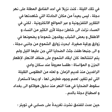
في تلك الليلة ، كنت نزيلا في احد الفنادق المطلة على نهر
دجلة ، ليس بعيداً من مكان الحادثة التي شاهدتها في
التقارير التلفزيونية و عبر المواقع الالكترونية . لكني في
المساء نزلت الى شاطئ دجلة لأرى الكثير من النساء و
الاطفال و بعض الشباب يوقدون شموعا و يضعونها في
زوارق ورقية صغيرة. ابحرت زوارق الشموع من جانبي دجلة ،
و الى جنبها طفت جثث الضحايا التي جن عليها الليل ولم
يتم انتشالها. كان ايقاد الشموع على ضفاف الانهار، لإظهار
الحزن و المؤاساة ؛ طقسا معروفاً عند سكان وادي
الرافدين منذ قديم الزمان .و لعله من الطقوس القليلة
التي لم تتغير، لعدم وجود مُعارض لها ، او ربما لاستمرار
سقوط الضحايا في هذا النهر منذ دخول هولاكو الى بغداد
و اصطباغ دجلة بالدم .
حين عدت للفندق نشرت تغريدةً على حسابي في تويتر :