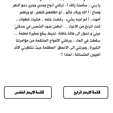
يا ربي .. سأمحنا يالله ) . تركني انوح وحدي وجرى نحو النهر
وصاح : ( الله وياك خالو .. لو اطلعهم كلهم ، لو وياهم
أموت.. ) لم اجبه بشيء . ركضت خلفه .. مشيت خطوات ..
كنت اترنح من الاعياء … انطفئ ضوء الشمس في حدقتيّ
عينيّ و تحول الى هالة خافتة تحيط ببقع صغيرة معتمة …
سقطت في الماء .. جرفتني الأمواج المنتقمة من مؤامرتنا
الكبيرة ، وجرتني الى الاعماق المظلمة حيث تنتظرني الاف
العيون المتسائلة : لماذا ؟!
قائمة الابحار الرابع
قائمة الابحار الخامس