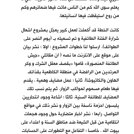
يعلم سوى الله كم من الناس ماتت فيها ضمائرهم وكم
من روحٍ استيقظت فيها انسانيتها.
كانت الخطة قد أُكملتْ لعمل كبير يعجِّل بمشروع اشعال
شرارة الفتنة الطائفية و تم تسميته بـ (يوم النصر على
الطوائف). ارسلوا لنا خطوات المشروع : اولا ؛ نشر بيان
على موقع على الانترنت ما نصه ( ان مقاتلي «جيش
الطائفة المنصورة» قاموا «بقصف معقل الشرك و وكر
المرتدين من الرافضة في منطقة الكاظمية بقذائف
الهاون والكاتيوشا). ثانيا ؛ عمل مضايف وهمية ، يقدم
فيها طعام مسموم لمواكب الزوار. ثم يتم نسب تلك
المضايف للطائفة السنية. ثالثا ؛ اشاعة وجود انتحاريين
يلبسون احزمة ناسفة بين الزوار و نشر ذلك في مواقع
التواصل. رابعا ؛ نشر اخبار متضاربة حول وجود هجمات
انتقامية من قبل الشيعة ضد مناطق السنة و اعتداء على
بيوت الله . خامسا ؛ التفاعل مع التطورات على الحسابات