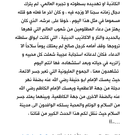
الكاذبة او تهديده بسطوته و تجبره العالمي. لم يترك
دجال زمانه سجنا الا وزجه فيه ، و كان اخر ما فعله هو قتله
مسموما في مثل هذا اليوم ، خوفا على عرشه. الذي كان
يهتز من دعاء المظلومين من شعوب العالم التي قهرها
بالحديد والنار و الاكاذيب الدينية ، التي كانت ابواق سلطته
تروجها .وقف أمامه كرجل صالح لم يمتلك يوماً سلاحاً الا
الدعاء. فكان لدعائه استجابة عجيبة شملت كل محبيه و
زائريه في حياته وبعد استشهاده. فها انتم اليوم
تشاهدون معنا ، الجموع المليونية التي تعبر جسر الائمة.
حيث يمسك الإمام ابو حنيفة رضي الله عنه بضفة نهر
دجلة من جهة الاعظمية ويمسك الإمام الكاظم رضي الله
عنه بالضفة الاخرى من جهة الكاظمية. وبينهما يمتد جسر
من السلام و الوئام والمحبة يسلكه الوافدون الى مدينة
السلام حيث ننقل لكم هذا الحدث الكبير من قناتنا ،
…..))