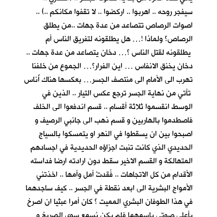
سيفجر روحه .. اهربوا .. اركضوا .. لا تقفوا مكانكم ..) ..
اصوات الرصاص تتصاعد من عدة جهات ..من يطلق
الرصاص؟ ولماذا !… هل يطلقونه لتفريق الناس أم
يطلقونه لقتل الناس ؟… دخان يتصاعد من عدة جهات ..
دخان يخنق الانفاس … اين الفرار؟… الجموع من خلفنا
تهرب الى الأمام الى منتصف الجسر… بعكسها هناك أُناس
تأتي من نهاية الجسر ترجع عكس التيار .. الذين في
الوسط انقسموا ثلاثة أقسام .. قسم اندفعوا الى الخلف
فاصطدموا بالهاربين و قسم ذهب الى جانبي الرصيف و
اصبحوا بين ان يسقطوا في النهر او يتمسكوا بالسياج
الحديدي الذي كانت تنبت اجزاؤه الحديدية في اجسادهم
المتهالكة و القسم الاخير سقط دون ارادته ارضا فداسته
الأقدام من كل الاتجاهات .. فُقدتْ أمل وأمها .. اخذتني
الأمواج البشرية الى ابعد نقطة في الجسر .. كيف ساجدهما
في هذا الطوفان البشري المميت ؟ كان أمرا عبثيا ان اصرخ
بأعلى صوتي باسمهما فلم يكن يُسمع سوى الصريخ و