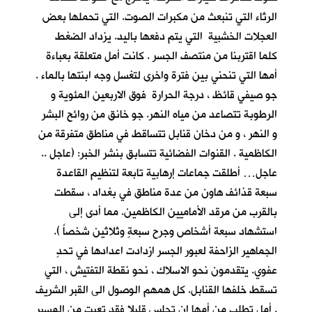
الرثاء التي تنبعث من مكبرات الصوت. التي تحملها بعض
العجلات الخشبية التي يتم دفعها باليد. يزداد الضغط
كلما اقتربنا من منتصف الجسر . كانت أمل متعلقة بعباءة
أمها التي تنحني بين فترة واخرى لتغسل وجه ابنتها بالماء .
جو صيفي قائظ ، درجة الحرارة فوق الاربعين المئوية و
الرطوبة تتصاعد من مياه النهر. جو خانق من روائح البشر
و النهر ، و من دخان قنابل تتساقط في مناطق متفرقة من
الكاظمية . القنوات الفضائية تتسابق بنشر الخبر: (عاجل ..
عاجل… أطلقت جماعات إرهابية تابعة لتنظيم القاعدة
سبعة قذائف هاون من عدة مناطق في بغداد ، سقطت
بالقرب من مرقد الأماميين الكاظمين. مما أدى إلى
استشهاد سبعة أشخاص وجرح سبعةٍ وثلاثين شخصاً ).
الجماهير الزاحفة لعبور الجسر ازدادت اعدادها في تحدٍ
عفوي. يتقدمون نحو الاسلاك ، نحو نقطة التفتيش ، التي
تسقط خلفها القنابل. كل همهم الوصول الى القبر الشريف
. أمل تطلب من أمها ان تجلس قليلا فقد تعبت من المسير