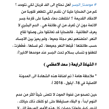
#
موعدنا_الجسر
(هل نحتاج الى الف قربان لكي نتوحد ؟
كم من الضحايا علينا ان نقدم لكي تتطهر قلوبنا من
الاحقاد القديمة ؟! اختلطت دماء شعبنا على قارعة جسر
الائمة دون ان تُعرف من اي طائفة هي . الدم البشري لا
يعرف الطائفية . فالضحايا قد تعانقوا حتى وصلوا لقاع
النهر. احتضنهم نهر دجلة جميعا ، ولم يميز بين الاجساد
حسب طائفتها ! قَبِلها النهر جميعها ، ثم غسلها ، فَطَهُرَتْ ،
لتطفوَ و تنساب بسلام تحت الجسر عند موعدها الاخير!).
الشهادة الرابعة ( سعد الاعظمي )
#
* ملاحظة هامة ( تم اضافة هذه الشهادة الى المدونة
الاصلية في 18، ايلول ، 2018 ).
حين تصحو من غفوة الموت لا تتمنى شيئاً اكثر من عدم
النوم ابداً ، و البقاء مستيقظا حتى لو كلفك ذلك حياتك .
لتروي كيف ولماذا حصلت كل هذه الأمور المريعة التي لا