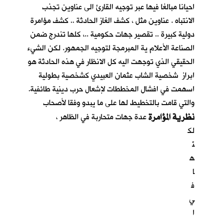
احيانا مبالغا فيها عبر توجيه القارئ الى عناوين تجذب
الانتباه . عناوين مثل ، كشف الغاز الحادثة .. كشف مؤامرة
دولية كبيرة .. تقصير جهات حكومية ..، كلها تندرج ضمن
الصناعة الأعلام ية المبرمجة لتوجيه الجمهور. لكن الشيء
الحقيقي الذي توجهت اليه كل الانظار في هذه الحادثة هو
ابراز شخصية الشاب عثمان العبيدي كشخصية بطولية
اسهمت في افشال المخططات لإشعال حرب دينية طائفية.
والتي قامت بالتخطيط لها على ما يبدو وفقا لأصحاب
نظرية المؤامرة
عدة جهات متحاربة في الظاهر ،
لك
نّ
ه
ا
ف
ي
ا