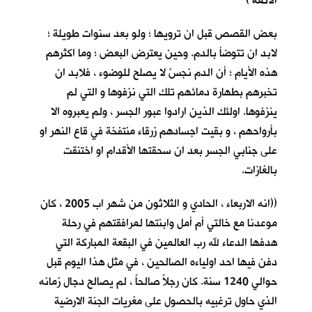
الائمة )
بعض القصص قبل ان ترويها ؛ ولو بعد سنوات طويلة ؛
لابد ان تتوضأ بالدم. وحين يعترض البعض ؛ وما اكثرهم
هذه الأيام ؛ أن الدم نجسٌ لا يصلح للوضوء ، فلابد ان
تخبرهم بطهارة دمائهم تلك التي نزفوها و التي لم
ينزفوها. اولئك الذين ارادوا عبور الجسر ، ولم يعبروه الا
بأرواحهم ، و بقيت اجسادهم زرقاء منتفخة في قاع النهر او
على جنابي الجسر بعد ان سحقتها الأقدام او اختنقت
بالغازات.
((انه الاربعاء ، الحادي و الثلاثون من شهر اب 2005 ، كان
موعدنا مع خالتي أم أمل وابنتها لمرافقتهم في رحلة
هدفها الدعاء لله رب العالمين في البقعة المباركة التي
دفن فيها احد اولياءه الصالحين ، في مثل هذا اليوم قبل
حوالي 1240 سنة. كان رجلاً صالحاً ، لم يصالح دجال زمانه
الذي حاول ترغبيه بالحصول على مغريات الجنة الارضية