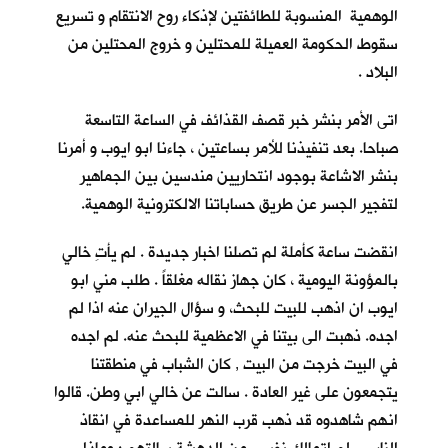
الوهمية المنسوبة للطائفتين لإذكاء روح الانتقام و تسريع
سقوط الحكومة العميلة للمحتلين و خروج المحتلين من
البلاد .
اتى الأمر بنشر خبر قصف القذائف في الساعة التاسعة
صباحا. بعد تنفيذنا للأمر بساعتين ، جاءنا ابو ايوب و أمرنا
بنشر الاشاعة بوجود انتحاريين مندسين بين الجماهير
لتفجير الجسر عن طريق حساباتنا الالكترونية الوهمية.
انقضت ساعة كأملة لم تصلنا اخبار جديدة . لم يأتِ خالي
بالمؤونة اليومية ، كان جهاز نقاله مغلقاً . طلب مني ابو
ايوب ان اذهب للبيت للبحث، و سؤال الجيران عنه اذا لم
اجده. ذهبت الى بيتنا في الاعظمية للبحث عنه. لم اجده
في البيت خرجت من البيت , كان الشباب في منطقتنا
يتجمعون على غير العادة . سالت عن خالي ابي وطن. قالوا
انهم شاهدوه قد ذهب قرب النهر للمساعدة في انقاذ