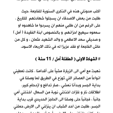
اكتب مدونتي هذه في الذكرى السنوية للفاجعة ،حيث
طلبت من بعض الاصدقاء ان يسجلوا شهادتهم للتاريخ .
على الرغم من ان طلبي منهم ان يسردوا ما شاهدوه او
سمعوه سيهيج احزانهم. و بالخصوص ابنة الفقيدة ( أمل )
و صديقي سعد الاعظمي و والد الشهيد عثمان ، و كل من
عاش الفاجعة او فقد عزيزا له في ذلك الاربعاء الاسود.
الشهادة الاولى ( الطفلة أمل / 11 سنة )
#
ذهبتُ مع أمي الى الزيارة مشياً على أقدامنا . كانت تعطيني
انواعاً من العصائر التي تُوزع في الطريق لما وصلنا في
بداية الجسر وبدأنا نمشي ، صار تدافع و ازدحام كبير.
اطلاقات نار و غازات اخذتني نوبة من السعال. اخذتني أمي
جانباً ، فجانباً حتى وصلنا الى الحاجز الحديدي قرب بداية
الجسر. طلبت من احد الشباب ان ينزلني الى الارض حملني