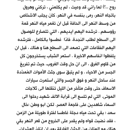
روح ..؟) لما راني قد وعيت ، لم يكلمني ، تركني وهرول
باتجاه النهر، رمى بنفسه في النهر. كان يجلب الاشخاص
من وسط النهر الى الحافة قبل ان تغمر مياه النهر قمة
رؤوسهم . ترشده اليهم ايديهم ، التي تتصارع للوصول
الى السطح لطلب النجدة. فاذا غطسوا بالكامل ، فترشده
اليهم الفقاعات التي تصعد الى السطح هنا و هناك ، قبل ان
يلفظوا انفاسهم الاخيرة . استمر الشباب يستخرجون كل
من قاوم الغرق ، الى ان حل وقت الغروب. حيث تم تفريغ
الجسر من الاحياء . و لم يتبقَ سوى جثث الأموات المُمدَّدة
عند ساحل النهر و فوق الجسر والتي استمرت سيارات
الاسعاف حتى وقتٍ متأخر من الليل تنقلها الى ثلاجات
الموتى. التي لم تتسع الى قرابة الالف شهيد رحلوا الى
السماء شاهدين على فاجعة العصر. لكن ابو وطن ؛خال
سعد ؛ بقي تحت مياه دجلة غاطسا لفترة طويلة من الزمن
، فقد نضبت قواه ولم يقدر على الخروج من قعر النهر بقي
هناك مع المئات من الجثث الغارقة بعد ان انقذ العشرات.