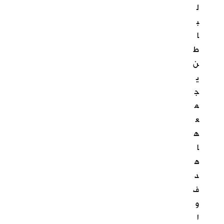
ل
ب
ا
ط
ن
ي
ج
م
ع
ه
ا
ه
د
ف
و
ا