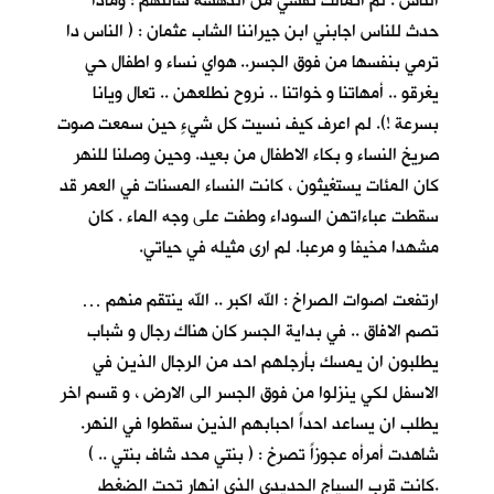
الناس . لم اتمالك نفسي من الدهشة سالتهم : وماذا
حدث للناس اجابني ابن جيراننا الشاب عثمان : ( الناس دا
ترمي بنفسها من فوق الجسر.. هواي نساء و اطفال حي
يغرقو .. أمهاتنا و خواتنا .. نروح نطلعهن .. تعال ويانا
بسرعة !). لم اعرف كيف نسيت كل شيءٍ حين سمعت صوت
صريخ النساء و بكاء الاطفال من بعيد. وحين وصلنا للنهر
كان المئات يستغيثون ، كانت النساء المسنات في العمر قد
سقطت عباءاتهن السوداء وطفت على وجه الماء . كان
مشهدا مخيفا و مرعبا. لم ارى مثيله في حياتي.
ارتفعت اصوات الصراخ : الله اكبر .. الله ينتقم منهم …
تصم الافاق .. في بداية الجسر كان هناك رجال و شباب
يطلبون ان يمسك بأرجلهم احد من الرجال الذين في
الاسفل لكي ينزلوا من فوق الجسر الى الارض ، و قسم اخر
يطلب ان يساعد احداً احبابهم الذين سقطوا في النهر.
شاهدت أمرأه عجوزاً تصرخ : ( بنتي محد شاف بنتي .. )
.كانت قرب السياج الحديدي الذي انهار تحت الضغط