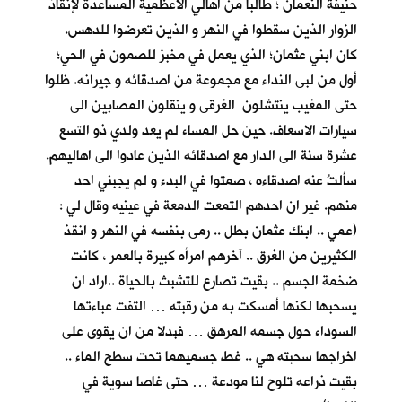
حنيفة النعمان ؛ طالبا من اهالي الاعظمية المساعدة لإنقاذ
الزوار الذين سقطوا في النهر و الذين تعرضوا للدهس.
كان ابني عثمان؛ الذي يعمل في مخبز للصمون في الحي؛
أول من لبى النداء مع مجموعة من اصدقائه و جيرانه. ظلوا
حتى المغيب ينتشلون الغرقى و ينقلون المصابين الى
سيارات الاسعاف. حين حل المساء لم يعد ولدي ذو التسع
عشرة سنة الى الدار مع اصدقائه الذين عادوا الى اهاليهم.
سألتُ عنه اصدقاءه ، صمتوا في البدء و لم يجبني احد
منهم. غير ان احدهم التمعت الدمعة في عينيه وقال لي :
(عمي .. ابنك عثمان بطل .. رمى بنفسه في النهر و انقذ
الكثيرين من الغرق .. آخرهم امرأه كبيرة بالعمر ، كانت
ضخمة الجسم .. بقيت تصارع للتشبث بالحياة ..اراد ان
يسحبها لكنها أمسكت به من رقبته … التفت عباءتها
السوداء حول جسمه المرهق … فبدلا من ان يقوى على
اخراجها سحبته هي .. غط جسميهما تحت سطح الماء ..
بقيت ذراعه تلوح لنا مودعة … حتى غاصا سوية في