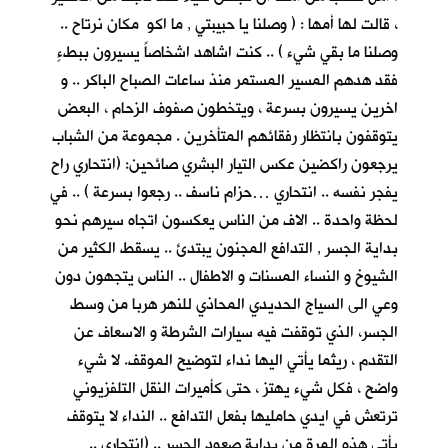
، قالت لها أمها : ( وصلنا يا حبيبتي , ما اكو مكان نرتاح ..
وصلنا ما بقي شيء ) .. كنت اشاهد اشخاصاً يسيرون ببطءٍ
فقد هدهم المسير المستمر منذ ساعات الصباح الباكر .. و
اخرين يسيرون بسرعة ، ويتخطون صفوف الزحام ، البعض
يتوقفون بانتظار رفقائهم المتأخرين . مجموعة من الشباب
يرجعون راكضين عكس التيار البشري صائحين: (انتحاري راح
يفجر نفسه .. انتحاري …حزام ناسف .. رجعوا بسرعة ) .. في
لحظة واحدة .. الاف من الناس يعكسون اتجاه سيرهم نحو
بداية الجسر , التدافع المجنون يبتدئ .. يسقط الكثير من
الشيوخ و النساء المسنات و الاطفال .. الناس يتجهون دون
وعي الى السياج الحديدي المحاذي للنهر هربا من وسط
الجسر، الذي توقفت فيه سيارات الشرطة و الاسعاف عن
التقدم ، ريثما يأتي اليها نداء لتوضيح الموقف. لا شيء
واضح ، فكل شيء يهتز ، حتى كأميرات النقل التلفزيوني
ترتعش في ايدي حامليها بفعل التدافع .. النداء لا يتوقف
يأتي هذه المرة من بداية صعود الجسر .. (انتحاري ..