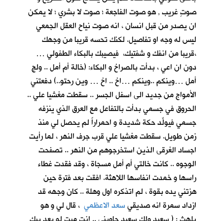
صوتٍ غريب , هو صوت الفاجعة ؛ صوت لا بشري ؛ لا يمكن
ان يصدر من قبل انسان ، انه صوت نياح العقل الجمعي
ليس له وجه او تفاصيل. لكنك تحسه قريبا من وجهك
،قريبا من انفك و شفتيك، فيصيبك بالبكاء الطفولي …
دون ان اعي ، بدأت بالصراخ و البكاء: (خالة أم أمل .. ولج
أمل …وينكم ..وينكم …اخ .. اخ … وين رحتو..) دفعتني
الأمواج من جديد الى اسفل الجسر .. سقطت مغشيا علي ..
الحروق في جسمي بدأت بالتفاعل مع العرق الذي ينزفه
جسمي فيولِّد حكة شديدة و احمراراً لم يحصل لي منذ
زمن طويل. سقطت مغشيا علي قرب جرف النهر ، لما رأيت
اجساد الغرقى الذين استخرجوهم من النهر .. تصفحت
الوجوه .. كانت خالتي أم أمل مسجاة ، وقد فقدت غطاء
راسها و خمدت انفاسها اللاهثة. افقت بعد فترة حين
هزتني يده بقوة ، لم اتذكره اول وهلة .. كان وجهه قد
ازداد سمرة انه صديقي
سعد الاعظمي
، قال لي و هو
يلهث : ( سعيد ولك سعيد جاوبني .. انت ميت لو بعد بيك