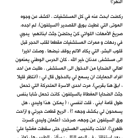
النهر!)
ركضت ابحث عنه في كل المستشفيات . اكشف عن وجوه
الموتى التي غطيت بورق القصدير (السيلفون). لم اجده.
صريخ الأمهات؛ اللواتي كنّ يحتضنّ جثث ابنائهم؛ يدوي
في ردهات و ممرات المستشفيات مقطعا لقلب الحجر قبل
قلوب البشر، التي يكاد الالم يوقف نبضها . وصلت اخيرا
الى مستشفى عدنان خير الله . كان الحرس الوطني يمنعون
اهالي الضحايا من الدخول الى المستشفى . طلبت من احد
افراد الحمايات ان يسمح لي بالدخول قال لي : (انتظر قليلا
، ابقَ هنا بقربي). مرت احدى الاسرة المتحركة التي تحمل
جثث الضحايا المغطاة بالسيلفون. كانت تحمل شابا بنفس
طول قامة ابني . قلت لنفسي : ( يمكن هذا وليدي ، هل
يسمحون لي بكشف وجهه ؟) . الريح قطعت حيرتي و ازاحت
ورق السيلفون عن وجهه. صرخت: (عثمان وليدي كسرتَ
ظهري!). اخذت بالنحيب الهستيري حتى سقطت مغشيا عليّ
. بعد استفاقتي في اليوم التالي : سألني الطبيب هل تعاني