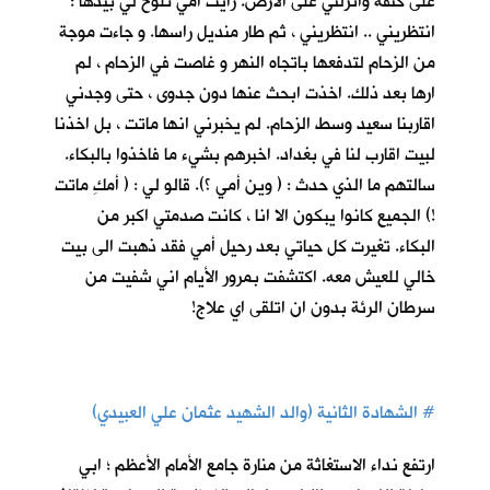
على كتفه وانزلني على الارض. رأيت أمي تلوح لي بيدها :
انتظريني .. انتظريني ، ثم طار منديل راسها. و جاءت موجة
من الزحام لتدفعها باتجاه النهر و غاصت في الزحام ، لم
ارها بعد ذلك. اخذت ابحث عنها دون جدوى ، حتى وجدني
اقاربنا سعيد وسط الزحام. لم يخبرني انها ماتت ، بل اخذنا
لبيت اقارب لنا في بغداد. اخبرهم بشيء ما فاخذوا بالبكاء.
سالتهم ما الذي حدث : ( وين أمي ؟). قالو لي : ( أمكِ ماتت
!) الجميع كانوا يبكون الا انا ، كانت صدمتي اكبر من
البكاء. تغيرت كل حياتي بعد رحيل أمي فقد ذهبت الى بيت
خالي للعيش معه. اكتشفت بمرور الأيام اني شفيت من
سرطان الرئة بدون ان اتلقى اي علاج!
#
الشهادة الثانية (والد الشهيد عثمان علي العبيدي)
ارتفع نداء الاستغاثة من منارة جامع الأمام الأعظم ؛ ابي