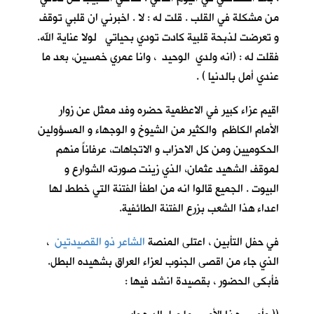
من مشكلة في القلب . قلت له : لا . اخبرني ان قلبي توقف
و تعرضت لذبحة قلبية كادت تودي بحياتي لولا عناية الله.
فقلت له : (انه ولدي الوحيد ، وانا عمري خمسين، بعد ما
عندي أمل بالدنيا ) .
اقيم عزاء كبير في الاعظمية حضره وفد ممثل عن زوار
الأمام الكاظم والكثير من الشيوخ و الوجهاء و المسؤولين
الحكوميين ومن كل الاحزاب و الاتجاهات، عرفاناً منهم
لموقف الشهيد عثمان، الذي زينت صورته الشوارع و
البيوت . الجميع قالوا انه من اطفأ الفتنة التي خطط لها
اعداء هذا الشعب بزرع الفتنة الطائفية.
في حفل التأبين ، اعتلى المنصة
الشاعر ذو القصيدتين
،
الذي جاء من اقصى الجنوب لعزاء العراق بشهيده البطل.
فأبكى الحضور ، بقصيدة انشد فيها :