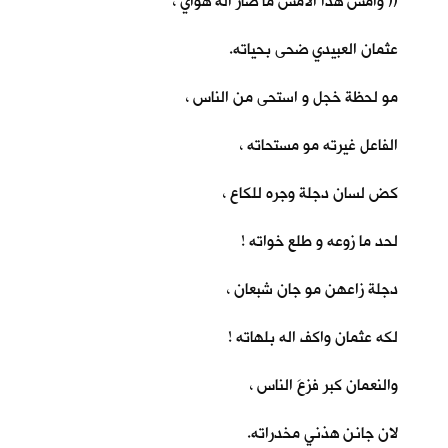
(( وأمس هذا الأمس ما صار اله هواي ،
عثمان العبيدي ضحى بحياته.
مو لحظة خجل و استحى من الناس ،
الفاعل غيرته مو مستحاته ،
كض لسان دجلة وجره للكاع ،
لحد ما زوعه و طلع خواته !
دجلة زاعهن مو جان شبعان ،
لكه عثمان واكف اله بلهاته !
والنعمان كبر فزعَ الناس ،
لان جانن هذني مخدراته.