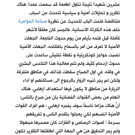
عشرين شهيدا نتيجة تناول اطعمة قد سممت عمدا. هناك
تقارير و تحليلات أمنية و سياسية تتحدث عن اسباب
متناقضة فتحت الباب للحديث عن نظرية
صناعة المؤامرة
خلف هذه الكارثة الانسانية. فالجسر كان مغلقاً لأشهر
كأملة قبل فتحه بأيام من يوم حدوث الفاجعة. الجهات
الأمنية لا تعرف من أمر بالسماح بافتتاحه. الجهات الأمنية
نصبت حواجز كونكريتية و نقطة تفتيش ساعدت على
حدوث ازدحام كثيف ولم تتم معالجة هذا التكدس البشري
في وقته. في اول الصباح سقطت قذائف في مناطق متفرقة
ولكن لم يجرِ تنبيه الزوار بالرجوع الى مساكنهم او اداء
الزيارة من مناطق لا يكون فيها استهداف ارهابي. هناك
اتهام من بعض القنوات الفضائية بان من صرخ بالناس؛
أنّ هناك حزاماً ناسفاً سوف يفجره ارهابي ؛ هم افراد القوات
الأمنية انفسهم لكي يعجلوا بتقدم الناس و تفريقهم
بسرعة ! اصوات الرصاص و الغازات كان مصدرها مجهولا
ولم يجرِ التحقيق مَنْ هي الجهة التي اطلقتها التقارير تكون