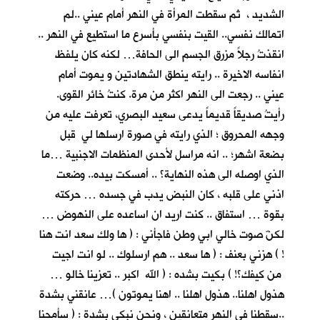
الشديد ، ثم سقطت المرأة في النهر أمام عيني ..لم
اتمالك نفسي.. القيت بنفسي بأسرع ما استطيع في النهر ..
انقذتُ رجلاً مزرق الجسم الى الحافة… لكنه كان يلفظ
انفاسه الاخيرة .. رايته ينطق الشهادتين و يموت أمام
عيني .. رجعت الى النهر اكثر من مرة. كنتُ خائر القوى.
رأيتُ صديقاً قديماً يدعى سعيد البصري، تعرفت عليه من
وجهه المحروق ؛ الذي رايته في صورة ارسلها لي قبل
بضعة اشهر؛ .. انه مراسل لأحدى المنظمات الاجنبية …ما
الذي اوصله الى هذه النهاية؟ .. أمسكت بيده.. وضعت
اذني على قلبه ، كان النبض يدب في جسده … حركته
بقوة … استفاق .. كنت اريد ان اساعده على النهوض …
لكنّ صوت خالي ابي وطن فاجأني : ( ها ولك سعد انت هنا
! ) هزني بعنف : ( ها سعد .. هم ارسلوك .. لو انت اجيت
من كيفك؟! ) بكيت بشده : ( الله اكبر .. تعزينا خالو …
هذول اهلنا.. هذول اهلنا .. اهنا يموتون )… عانقني بشدة
..سقطنا في النهر متعانقين ، ونحن نبكي بشدة : ( سأمحنا