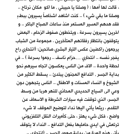
، قالت لها أمها : ( وصلنا يا حبيبتي , ما اكو مكان نرتاح ..
وصلنا ما بقي شيء ) .. كنت اشاهد اشخاصاً يسيرون ببطءٍ
فقد هدهم المسير المستمر منذ ساعات الصباح الباكر .. و
اخرين يسيرون بسرعة ، ويتخطون صفوف الزحام ، البعض
يتوقفون بانتظار رفقائهم المتأخرين . مجموعة من الشباب
يرجعون راكضين عكس التيار البشري صائحين: (انتحاري راح
يفجر نفسه .. انتحاري …حزام ناسف .. رجعوا بسرعة ) .. في
لحظة واحدة .. الاف من الناس يعكسون اتجاه سيرهم نحو
بداية الجسر , التدافع المجنون يبتدئ .. يسقط الكثير من
الشيوخ و النساء المسنات و الاطفال .. الناس يتجهون دون
وعي الى السياج الحديدي المحاذي للنهر هربا من وسط
الجسر، الذي توقفت فيه سيارات الشرطة و الاسعاف عن
التقدم ، ريثما يأتي اليها نداء لتوضيح الموقف. لا شيء
واضح ، فكل شيء يهتز ، حتى كأميرات النقل التلفزيوني
ترتعش في ايدي حامليها بفعل التدافع .. النداء لا يتوقف
يأتي هذه المرة من بداية صعود الجسر .. (انتحاري ..