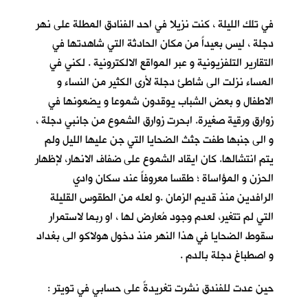
في تلك الليلة ، كنت نزيلا في احد الفنادق المطلة على نهر
دجلة ، ليس بعيداً من مكان الحادثة التي شاهدتها في
التقارير التلفزيونية و عبر المواقع الالكترونية . لكني في
المساء نزلت الى شاطئ دجلة لأرى الكثير من النساء و
الاطفال و بعض الشباب يوقدون شموعا و يضعونها في
زوارق ورقية صغيرة. ابحرت زوارق الشموع من جانبي دجلة ،
و الى جنبها طفت جثث الضحايا التي جن عليها الليل ولم
يتم انتشالها. كان ايقاد الشموع على ضفاف الانهار، لإظهار
الحزن و المؤاساة ؛ طقسا معروفاً عند سكان وادي
الرافدين منذ قديم الزمان .و لعله من الطقوس القليلة
التي لم تتغير، لعدم وجود مُعارض لها ، او ربما لاستمرار
سقوط الضحايا في هذا النهر منذ دخول هولاكو الى بغداد
و اصطباغ دجلة بالدم .
حين عدت للفندق نشرت تغريدةً على حسابي في تويتر :