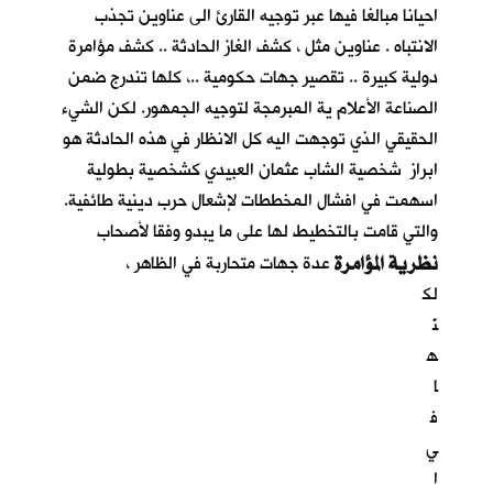
احيانا مبالغا فيها عبر توجيه القارئ الى عناوين تجذب
الانتباه . عناوين مثل ، كشف الغاز الحادثة .. كشف مؤامرة
دولية كبيرة .. تقصير جهات حكومية ..، كلها تندرج ضمن
الصناعة الأعلام ية المبرمجة لتوجيه الجمهور. لكن الشيء
الحقيقي الذي توجهت اليه كل الانظار في هذه الحادثة هو
ابراز شخصية الشاب عثمان العبيدي كشخصية بطولية
اسهمت في افشال المخططات لإشعال حرب دينية طائفية.
والتي قامت بالتخطيط لها على ما يبدو وفقا لأصحاب
نظرية المؤامرة
عدة جهات متحاربة في الظاهر ،
لك
نّ
ه
ا
ف
ي
ا