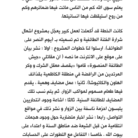
يعلم سوى الله كم من الناس ماتت فيها ضمائرهم وكم
من روحٍ استيقظت فيها انسانيتها.
كانت الخطة قد أُكملتْ لعمل كبير يعجِّل بمشروع اشعال
شرارة الفتنة الطائفية و تم تسميته بـ (يوم النصر على
الطوائف). ارسلوا لنا خطوات المشروع : اولا ؛ نشر بيان
على موقع على الانترنت ما نصه ( ان مقاتلي «جيش
الطائفة المنصورة» قاموا «بقصف معقل الشرك و وكر
المرتدين من الرافضة في منطقة الكاظمية بقذائف
الهاون والكاتيوشا). ثانيا ؛ عمل مضايف وهمية ، يقدم
فيها طعام مسموم لمواكب الزوار. ثم يتم نسب تلك
المضايف للطائفة السنية. ثالثا ؛ اشاعة وجود انتحاريين
يلبسون احزمة ناسفة بين الزوار و نشر ذلك في مواقع
التواصل. رابعا ؛ نشر اخبار متضاربة حول وجود هجمات
انتقامية من قبل الشيعة ضد مناطق السنة و اعتداء على
بيوت الله . خامسا ؛ التفاعل مع التطورات على الحسابات