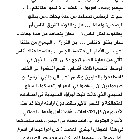
سيفجر روحه .. اهربوا .. اركضوا .. لا تقفوا مكانكم ..) ..
اصوات الرصاص تتصاعد من عدة جهات ..من يطلق
الرصاص؟ ولماذا !… هل يطلقونه لتفريق الناس أم
يطلقونه لقتل الناس ؟… دخان يتصاعد من عدة جهات ..
دخان يخنق الانفاس … اين الفرار؟… الجموع من خلفنا
تهرب الى الأمام الى منتصف الجسر… بعكسها هناك أُناس
تأتي من نهاية الجسر ترجع عكس التيار .. الذين في
الوسط انقسموا ثلاثة أقسام .. قسم اندفعوا الى الخلف
فاصطدموا بالهاربين و قسم ذهب الى جانبي الرصيف و
اصبحوا بين ان يسقطوا في النهر او يتمسكوا بالسياج
الحديدي الذي كانت تنبت اجزاؤه الحديدية في اجسادهم
المتهالكة و القسم الاخير سقط دون ارادته ارضا فداسته
الأقدام من كل الاتجاهات .. فُقدتْ أمل وأمها .. اخذتني
الأمواج البشرية الى ابعد نقطة في الجسر .. كيف ساجدهما
في هذا الطوفان البشري المميت ؟ كان أمرا عبثيا ان اصرخ
بأعلى صوتي باسمهما فلم يكن يُسمع سوى الصريخ و