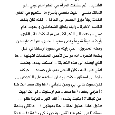
الشديد ، ثم سقطت المرأة في النهر أمام عيني ..لم
اتمالك نفسي.. القيت بنفسي بأسرع ما استطيع في النهر ..
انقذتُ رجلاً مزرق الجسم الى الحافة… لكنه كان يلفظ
انفاسه الاخيرة .. رايته ينطق الشهادتين و يموت أمام
عيني .. رجعت الى النهر اكثر من مرة. كنتُ خائر القوى.
رأيتُ صديقاً قديماً يدعى سعيد البصري، تعرفت عليه من
وجهه المحروق ؛ الذي رايته في صورة ارسلها لي قبل
بضعة اشهر؛ .. انه مراسل لأحدى المنظمات الاجنبية …ما
الذي اوصله الى هذه النهاية؟ .. أمسكت بيده.. وضعت
اذني على قلبه ، كان النبض يدب في جسده … حركته
بقوة … استفاق .. كنت اريد ان اساعده على النهوض …
لكنّ صوت خالي ابي وطن فاجأني : ( ها ولك سعد انت هنا
! ) هزني بعنف : ( ها سعد .. هم ارسلوك .. لو انت اجيت
من كيفك؟! ) بكيت بشده : ( الله اكبر .. تعزينا خالو …
هذول اهلنا.. هذول اهلنا .. اهنا يموتون )… عانقني بشدة
..سقطنا في النهر متعانقين ، ونحن نبكي بشدة : ( سأمحنا