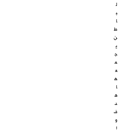
ل
ب
ا
ط
ن
ي
ج
م
ع
ه
ا
ه
د
ف
و
ا