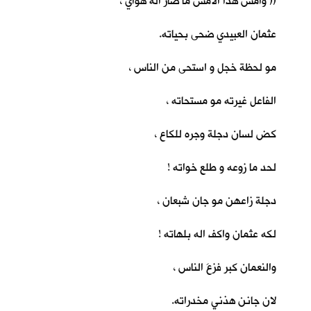
(( وأمس هذا الأمس ما صار اله هواي ،
عثمان العبيدي ضحى بحياته.
مو لحظة خجل و استحى من الناس ،
الفاعل غيرته مو مستحاته ،
كض لسان دجلة وجره للكاع ،
لحد ما زوعه و طلع خواته !
دجلة زاعهن مو جان شبعان ،
لكه عثمان واكف اله بلهاته !
والنعمان كبر فزعَ الناس ،
لان جانن هذني مخدراته.