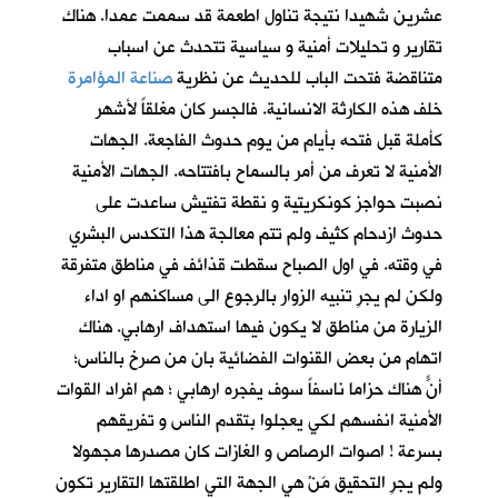
عشرين شهيدا نتيجة تناول اطعمة قد سممت عمدا. هناك
تقارير و تحليلات أمنية و سياسية تتحدث عن اسباب
متناقضة فتحت الباب للحديث عن نظرية
صناعة المؤامرة
خلف هذه الكارثة الانسانية. فالجسر كان مغلقاً لأشهر
كأملة قبل فتحه بأيام من يوم حدوث الفاجعة. الجهات
الأمنية لا تعرف من أمر بالسماح بافتتاحه. الجهات الأمنية
نصبت حواجز كونكريتية و نقطة تفتيش ساعدت على
حدوث ازدحام كثيف ولم تتم معالجة هذا التكدس البشري
في وقته. في اول الصباح سقطت قذائف في مناطق متفرقة
ولكن لم يجرِ تنبيه الزوار بالرجوع الى مساكنهم او اداء
الزيارة من مناطق لا يكون فيها استهداف ارهابي. هناك
اتهام من بعض القنوات الفضائية بان من صرخ بالناس؛
أنّ هناك حزاماً ناسفاً سوف يفجره ارهابي ؛ هم افراد القوات
الأمنية انفسهم لكي يعجلوا بتقدم الناس و تفريقهم
بسرعة ! اصوات الرصاص و الغازات كان مصدرها مجهولا
ولم يجرِ التحقيق مَنْ هي الجهة التي اطلقتها التقارير تكون