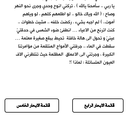
يا ربي .. سأمحنا يالله ) . تركني انوح وحدي وجرى نحو النهر
وصاح : ( الله وياك خالو .. لو اطلعهم كلهم ، لو وياهم
أموت.. ) لم اجبه بشيء . ركضت خلفه .. مشيت خطوات ..
كنت اترنح من الاعياء … انطفئ ضوء الشمس في حدقتيّ
عينيّ و تحول الى هالة خافتة تحيط ببقع صغيرة معتمة …
سقطت في الماء .. جرفتني الأمواج المنتقمة من مؤامرتنا
الكبيرة ، وجرتني الى الاعماق المظلمة حيث تنتظرني الاف
العيون المتسائلة : لماذا ؟!
قائمة الابحار الرابع
قائمة الابحار الخامس