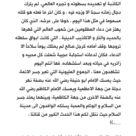
الكاذبة او تهديده بسطوته و تجبره العالمي. لم يترك
دجال زمانه سجنا الا وزجه فيه ، و كان اخر ما فعله هو قتله
مسموما في مثل هذا اليوم ، خوفا على عرشه. الذي كان
يهتز من دعاء المظلومين من شعوب العالم التي قهرها
بالحديد والنار و الاكاذيب الدينية ، التي كانت ابواق سلطته
تروجها .وقف أمامه كرجل صالح لم يمتلك يوماً سلاحاً الا
الدعاء. فكان لدعائه استجابة عجيبة شملت كل محبيه و
زائريه في حياته وبعد استشهاده. فها انتم اليوم
تشاهدون معنا ، الجموع المليونية التي تعبر جسر الائمة.
حيث يمسك الإمام ابو حنيفة رضي الله عنه بضفة نهر
دجلة من جهة الاعظمية ويمسك الإمام الكاظم رضي الله
عنه بالضفة الاخرى من جهة الكاظمية. وبينهما يمتد جسر
من السلام و الوئام والمحبة يسلكه الوافدون الى مدينة
السلام حيث ننقل لكم هذا الحدث الكبير من قناتنا ،
…..))