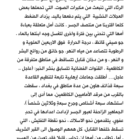
الرثاء التي تنبعث من مكبرات الصوت. التي تحملها بعض
العجلات الخشبية التي يتم دفعها باليد. يزداد الضغط
كلما اقتربنا من منتصف الجسر . كانت أمل متعلقة بعباءة
أمها التي تنحني بين فترة واخرى لتغسل وجه ابنتها بالماء .
جو صيفي قائظ ، درجة الحرارة فوق الاربعين المئوية و
الرطوبة تتصاعد من مياه النهر. جو خانق من روائح البشر
و النهر ، و من دخان قنابل تتساقط في مناطق متفرقة من
الكاظمية . القنوات الفضائية تتسابق بنشر الخبر: (عاجل ..
عاجل… أطلقت جماعات إرهابية تابعة لتنظيم القاعدة
سبعة قذائف هاون من عدة مناطق في بغداد ، سقطت
بالقرب من مرقد الأماميين الكاظمين. مما أدى إلى
استشهاد سبعة أشخاص وجرح سبعةٍ وثلاثين شخصاً ).
الجماهير الزاحفة لعبور الجسر ازدادت اعدادها في تحدٍ
عفوي. يتقدمون نحو الاسلاك ، نحو نقطة التفتيش ، التي
تسقط خلفها القنابل. كل همهم الوصول الى القبر الشريف
. أمل تطلب من أمها ان تجلس قليلا فقد تعبت من المسير