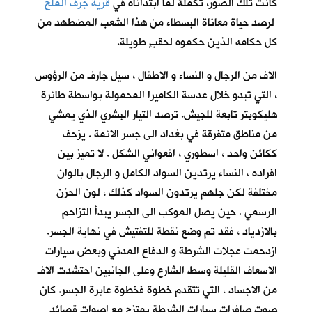
كانت تلك الصور، تكملةً لما ابتدأناه في
قرية جرف الملح
لرصد حياة معاناة البسطاء من هذا الشعب المضطهد من
كل حكامه الذين حكموه لحقبٍ طويلة.
الاف من الرجال و النساء و الاطفال ، سيل جارف من الرؤوس
، التي تبدو خلال عدسة الكاميرا المحمولة بواسطة طائرة
هليكوبتر تابعة للجيش. ترصد التيار البشري الذي يمشي
من مناطق متفرقة في بغداد الى جسر الائمة . يزحف
ككائن واحد ، اسطوري ، افعواني الشكل . لا تميز بين
افراده ، النساء يرتدين السواد الكامل و الرجال بالوان
مختلفة لكن جلهم يرتدون السواد كذلك ، لون الحزن
الرسمي . حين يصل الموكب الى الجسر يبدأ التزاحم
بالازدياد ، فقد تم وضع نقطة للتفتيش في نهاية الجسر.
ازدحمت عجلات الشرطة و الدفاع المدني وبعض سيارات
الاسعاف القليلة وسط الشارع وعلى الجانبين احتشدت الاف
من الاجساد ، التي تتقدم خطوة فخطوة عابرة الجسر. كان
صوت صافرات سيارات الشرطة يمتزج مع اصوات قصائد