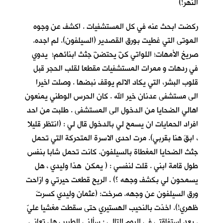
النهر!)
ركضت ابحث عنه في كل المستشفيات . اكشف عن وجوه
الموتى التي غطيت بورق القصدير (السيلفون). لم اجده.
صريخ الأمهات؛ اللواتي كنّ يحتضنّ جثث ابنائهم؛ يدوي
في ردهات و ممرات المستشفيات مقطعا لقلب الحجر قبل
قلوب البشر، التي يكاد الالم يوقف نبضها . وصلت اخيرا
الى مستشفى عدنان خير الله . كان الحرس الوطني يمنعون
اهالي الضحايا من الدخول الى المستشفى . طلبت من احد
افراد الحمايات ان يسمح لي بالدخول قال لي : (انتظر قليلا
، ابقَ هنا بقربي). مرت احدى الاسرة المتحركة التي تحمل
جثث الضحايا المغطاة بالسيلفون. كانت تحمل شابا بنفس
طول قامة ابني . قلت لنفسي : ( يمكن هذا وليدي ، هل
يسمحون لي بكشف وجهه ؟) . الريح قطعت حيرتي و ازاحت
ورق السيلفون عن وجهه. صرخت: (عثمان وليدي كسرتَ
ظهري!). اخذت بالنحيب الهستيري حتى سقطت مغشيا عليّ
. بعد استفاقتي في اليوم التالي : سألني الطبيب هل تعاني