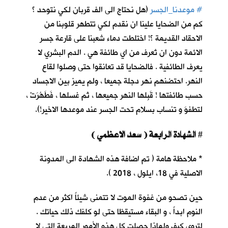
#
موعدنا_الجسر
(هل نحتاج الى الف قربان لكي نتوحد ؟
كم من الضحايا علينا ان نقدم لكي تتطهر قلوبنا من
الاحقاد القديمة ؟! اختلطت دماء شعبنا على قارعة جسر
الائمة دون ان تُعرف من اي طائفة هي . الدم البشري لا
يعرف الطائفية . فالضحايا قد تعانقوا حتى وصلوا لقاع
النهر. احتضنهم نهر دجلة جميعا ، ولم يميز بين الاجساد
حسب طائفتها ! قَبِلها النهر جميعها ، ثم غسلها ، فَطَهُرَتْ ،
لتطفوَ و تنساب بسلام تحت الجسر عند موعدها الاخير!).
الشهادة الرابعة ( سعد الاعظمي )
#
* ملاحظة هامة ( تم اضافة هذه الشهادة الى المدونة
الاصلية في 18، ايلول ، 2018 ).
حين تصحو من غفوة الموت لا تتمنى شيئاً اكثر من عدم
النوم ابداً ، و البقاء مستيقظا حتى لو كلفك ذلك حياتك .
لتروي كيف ولماذا حصلت كل هذه الأمور المريعة التي لا