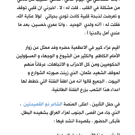
من مشكلة في القلب . قلت له : لا . اخبرني ان قلبي توقف
و تعرضت لذبحة قلبية كادت تودي بحياتي لولا عناية الله.
فقلت له : (انه ولدي الوحيد ، وانا عمري خمسين، بعد ما
عندي أمل بالدنيا ) .
اقيم عزاء كبير في الاعظمية حضره وفد ممثل عن زوار
الأمام الكاظم والكثير من الشيوخ و الوجهاء و المسؤولين
الحكوميين ومن كل الاحزاب و الاتجاهات، عرفاناً منهم
لموقف الشهيد عثمان، الذي زينت صورته الشوارع و
البيوت . الجميع قالوا انه من اطفأ الفتنة التي خطط لها
اعداء هذا الشعب بزرع الفتنة الطائفية.
في حفل التأبين ، اعتلى المنصة
الشاعر ذو القصيدتين
،
الذي جاء من اقصى الجنوب لعزاء العراق بشهيده البطل.
فأبكى الحضور ، بقصيدة انشد فيها :