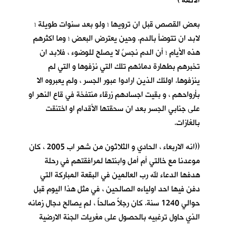
الائمة )
بعض القصص قبل ان ترويها ؛ ولو بعد سنوات طويلة ؛
لابد ان تتوضأ بالدم. وحين يعترض البعض ؛ وما اكثرهم
هذه الأيام ؛ أن الدم نجسٌ لا يصلح للوضوء ، فلابد ان
تخبرهم بطهارة دمائهم تلك التي نزفوها و التي لم
ينزفوها. اولئك الذين ارادوا عبور الجسر ، ولم يعبروه الا
بأرواحهم ، و بقيت اجسادهم زرقاء منتفخة في قاع النهر او
على جنابي الجسر بعد ان سحقتها الأقدام او اختنقت
بالغازات.
((انه الاربعاء ، الحادي و الثلاثون من شهر اب 2005 ، كان
موعدنا مع خالتي أم أمل وابنتها لمرافقتهم في رحلة
هدفها الدعاء لله رب العالمين في البقعة المباركة التي
دفن فيها احد اولياءه الصالحين ، في مثل هذا اليوم قبل
حوالي 1240 سنة. كان رجلاً صالحاً ، لم يصالح دجال زمانه
الذي حاول ترغبيه بالحصول على مغريات الجنة الارضية