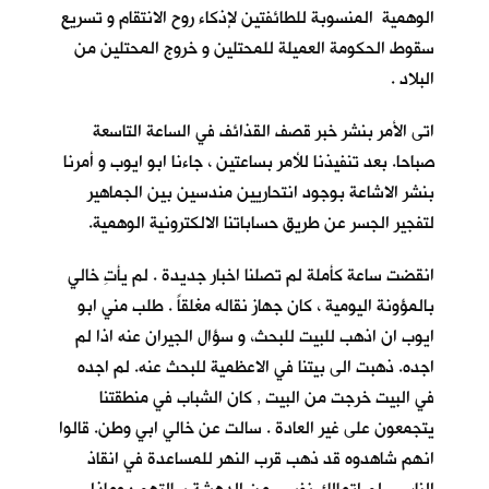
الوهمية المنسوبة للطائفتين لإذكاء روح الانتقام و تسريع
سقوط الحكومة العميلة للمحتلين و خروج المحتلين من
البلاد .
اتى الأمر بنشر خبر قصف القذائف في الساعة التاسعة
صباحا. بعد تنفيذنا للأمر بساعتين ، جاءنا ابو ايوب و أمرنا
بنشر الاشاعة بوجود انتحاريين مندسين بين الجماهير
لتفجير الجسر عن طريق حساباتنا الالكترونية الوهمية.
انقضت ساعة كأملة لم تصلنا اخبار جديدة . لم يأتِ خالي
بالمؤونة اليومية ، كان جهاز نقاله مغلقاً . طلب مني ابو
ايوب ان اذهب للبيت للبحث، و سؤال الجيران عنه اذا لم
اجده. ذهبت الى بيتنا في الاعظمية للبحث عنه. لم اجده
في البيت خرجت من البيت , كان الشباب في منطقتنا
يتجمعون على غير العادة . سالت عن خالي ابي وطن. قالوا
انهم شاهدوه قد ذهب قرب النهر للمساعدة في انقاذ