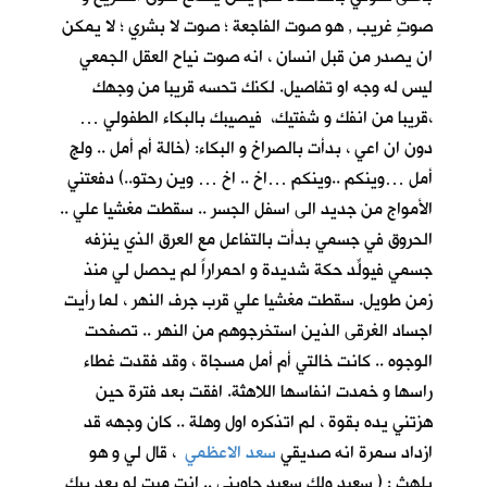
صوتٍ غريب , هو صوت الفاجعة ؛ صوت لا بشري ؛ لا يمكن
ان يصدر من قبل انسان ، انه صوت نياح العقل الجمعي
ليس له وجه او تفاصيل. لكنك تحسه قريبا من وجهك
،قريبا من انفك و شفتيك، فيصيبك بالبكاء الطفولي …
دون ان اعي ، بدأت بالصراخ و البكاء: (خالة أم أمل .. ولج
أمل …وينكم ..وينكم …اخ .. اخ … وين رحتو..) دفعتني
الأمواج من جديد الى اسفل الجسر .. سقطت مغشيا علي ..
الحروق في جسمي بدأت بالتفاعل مع العرق الذي ينزفه
جسمي فيولِّد حكة شديدة و احمراراً لم يحصل لي منذ
زمن طويل. سقطت مغشيا علي قرب جرف النهر ، لما رأيت
اجساد الغرقى الذين استخرجوهم من النهر .. تصفحت
الوجوه .. كانت خالتي أم أمل مسجاة ، وقد فقدت غطاء
راسها و خمدت انفاسها اللاهثة. افقت بعد فترة حين
هزتني يده بقوة ، لم اتذكره اول وهلة .. كان وجهه قد
ازداد سمرة انه صديقي
سعد الاعظمي
، قال لي و هو
يلهث : ( سعيد ولك سعيد جاوبني .. انت ميت لو بعد بيك