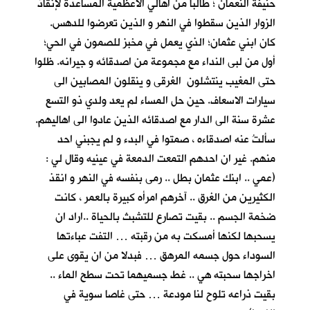
حنيفة النعمان ؛ طالبا من اهالي الاعظمية المساعدة لإنقاذ
الزوار الذين سقطوا في النهر و الذين تعرضوا للدهس.
كان ابني عثمان؛ الذي يعمل في مخبز للصمون في الحي؛
أول من لبى النداء مع مجموعة من اصدقائه و جيرانه. ظلوا
حتى المغيب ينتشلون الغرقى و ينقلون المصابين الى
سيارات الاسعاف. حين حل المساء لم يعد ولدي ذو التسع
عشرة سنة الى الدار مع اصدقائه الذين عادوا الى اهاليهم.
سألتُ عنه اصدقاءه ، صمتوا في البدء و لم يجبني احد
منهم. غير ان احدهم التمعت الدمعة في عينيه وقال لي :
(عمي .. ابنك عثمان بطل .. رمى بنفسه في النهر و انقذ
الكثيرين من الغرق .. آخرهم امرأه كبيرة بالعمر ، كانت
ضخمة الجسم .. بقيت تصارع للتشبث بالحياة ..اراد ان
يسحبها لكنها أمسكت به من رقبته … التفت عباءتها
السوداء حول جسمه المرهق … فبدلا من ان يقوى على
اخراجها سحبته هي .. غط جسميهما تحت سطح الماء ..
بقيت ذراعه تلوح لنا مودعة … حتى غاصا سوية في