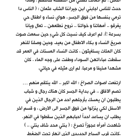
الناس . لم اتمالك نفسي من الدهشة سالتهم : وماذا
حدث للناس اجابني ابن جيراننا الشاب عثمان : ( الناس دا
ترمي بنفسها من فوق الجسر.. هواي نساء و اطفال حي
يغرقو .. أمهاتنا و خواتنا .. نروح نطلعهن .. تعال ويانا
بسرعة !). لم اعرف كيف نسيت كل شيءٍ حين سمعت صوت
صريخ النساء و بكاء الاطفال من بعيد. وحين وصلنا للنهر
كان المئات يستغيثون ، كانت النساء المسنات في العمر قد
سقطت عباءاتهن السوداء وطفت على وجه الماء . كان
مشهدا مخيفا و مرعبا. لم ارى مثيله في حياتي.
ارتفعت اصوات الصراخ : الله اكبر .. الله ينتقم منهم …
تصم الافاق .. في بداية الجسر كان هناك رجال و شباب
يطلبون ان يمسك بأرجلهم احد من الرجال الذين في
الاسفل لكي ينزلوا من فوق الجسر الى الارض ، و قسم اخر
يطلب ان يساعد احداً احبابهم الذين سقطوا في النهر.
شاهدت أمرأه عجوزاً تصرخ : ( بنتي محد شاف بنتي .. )
.كانت قرب السياج الحديدي الذي انهار تحت الضغط