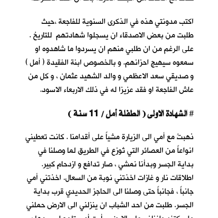
اكتب مدونتي هذه في الذكرى السنوية للفاجعة ،حيث
طلبت من بعض الاصدقاء ان يسجلوا شهادتهم للتاريخ .
على الرغم من ان طلبي منهم ان يسردوا ما شاهدوه او
سمعوه سيهيج احزانهم. و بالخصوص ابنة الفقيدة ( أمل )
و صديقي سعد الاعظمي و والد الشهيد عثمان ، و كل من
عاش الفاجعة او فقد عزيزا له في ذلك الاربعاء الاسود.
الشهادة الاولى ( الطفلة أمل / 11 سنة )
#
ذهبتُ مع أمي الى الزيارة مشياً على أقدامنا . كانت تعطيني
انواعاً من العصائر التي تُوزع في الطريق لما وصلنا في
بداية الجسر وبدأنا نمشي ، صار تدافع و ازدحام كبير.
اطلاقات نار و غازات اخذتني نوبة من السعال. اخذتني أمي
جانباً ، فجانباً حتى وصلنا الى الحاجز الحديدي قرب بداية
الجسر. طلبت من احد الشباب ان ينزلني الى الارض حملني