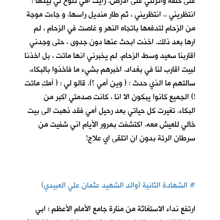
على كتفه وانزلني على الارض. رأيت أمي تلوح لي بيدها :
انتظريني .. انتظريني ، ثم طار منديل راسها. و جاءت موجة
من الزحام لتدفعها باتجاه النهر و غاصت في الزحام ، لم
ارها بعد ذلك. اخذت ابحث عنها دون جدوى ، حتى وجدني
اقاربنا سعيد وسط الزحام. لم يخبرني انها ماتت ، بل اخذنا
لبيت اقارب لنا في بغداد. اخبرهم بشيء ما فاخذوا بالبكاء.
سالتهم ما الذي حدث : ( وين أمي ؟). قالو لي : ( أمكِ ماتت
!) الجميع كانوا يبكون الا انا ، كانت صدمتي اكبر من
البكاء. تغيرت كل حياتي بعد رحيل أمي فقد ذهبت الى بيت
خالي للعيش معه. اكتشفت بمرور الأيام اني شفيت من
سرطان الرئة بدون ان اتلقى اي علاج!
#
الشهادة الثانية (والد الشهيد عثمان علي العبيدي)
ارتفع نداء الاستغاثة من منارة جامع الأمام الأعظم ؛ ابي