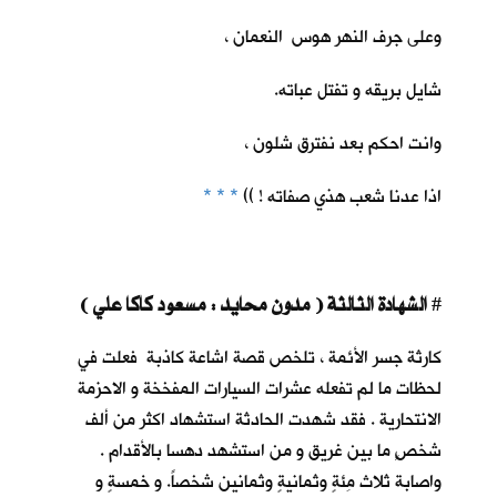
وعلى جرف النهر هوس النعمان ،
شايل بريقه و تفتل عباته.
وانت احكم بعد نفترق شلون ،
اذا عدنا شعب هذي صفاته ! ))
* * *
الشهادة الثالثة ( مدون محايد : مسعود كاكا علي )
#
كارثة جسر الأئمة ، تلخص قصة اشاعة كاذبة فعلت في
لحظات ما لم تفعله عشرات السيارات المفخخة و الاحزمة
الانتحارية . فقد شهدت الحادثة استشهاد اكثر من ألف
شخصٍ ما بين غريق و من استشهد دهسا بالأقدام .
واصابة ثلاث مِئةٍ وثمانيةٍ وثمانين شخصاً. و خمسةٍ و