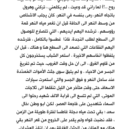
روح ..؟) لما راني قد وعيت ، لم يكلمني ، تركني وهرول
باتجاه النهر، رمى بنفسه في النهر. كان يجلب الاشخاص
من وسط النهر الى الحافة قبل ان تغمر مياه النهر قمة
رؤوسهم . ترشده اليهم ايديهم ، التي تتصارع للوصول
الى السطح لطلب النجدة. فاذا غطسوا بالكامل ، فترشده
اليهم الفقاعات التي تصعد الى السطح هنا و هناك ، قبل ان
يلفظوا انفاسهم الاخيرة . استمر الشباب يستخرجون كل
من قاوم الغرق ، الى ان حل وقت الغروب. حيث تم تفريغ
الجسر من الاحياء . و لم يتبقَ سوى جثث الأموات المُمدَّدة
عند ساحل النهر و فوق الجسر والتي استمرت سيارات
الاسعاف حتى وقتٍ متأخر من الليل تنقلها الى ثلاجات
الموتى. التي لم تتسع الى قرابة الالف شهيد رحلوا الى
السماء شاهدين على فاجعة العصر. لكن ابو وطن ؛خال
سعد ؛ بقي تحت مياه دجلة غاطسا لفترة طويلة من الزمن
، فقد نضبت قواه ولم يقدر على الخروج من قعر النهر بقي
هناك مع المئات من الجثث الغارقة بعد ان انقذ العشرات.