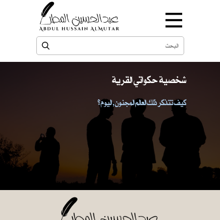
شخصية حكواتي القرية
كيف تتذكر ذلك العالم المجنون , اليوم ؟