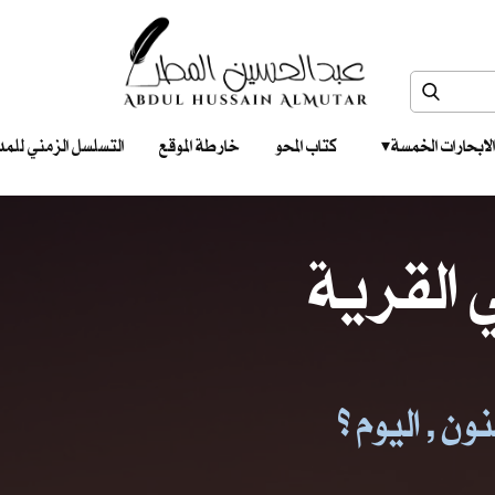
الابحارات الخمسة ‎ ‎ ‎
كتاب المحو
خارطة الموقع
التسلسل الزمني للمدونات‎ ‎
القرية
ن , اليوم ؟