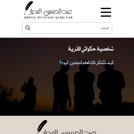
شخصية حكواتي القرية
كيف تتذكر ذلك العالم المجنون , اليوم ؟