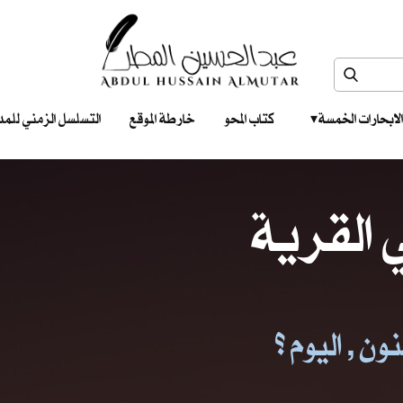
الابحارات الخمسة ‎ ‎ ‎
كتاب المحو
خارطة الموقع
التسلسل الزمني للمدونات‎ ‎
القرية
ن , اليوم ؟