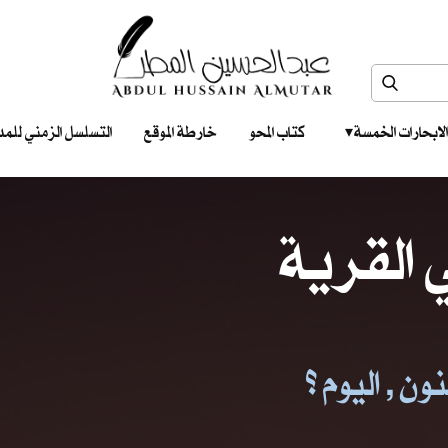
الابحارات الخمسة ‎ ‎ ‎
كتاب المحو
خارطة الموقع
التسلسل الزمني للمدونات‎ ‎
القرية
ن , اليوم ؟