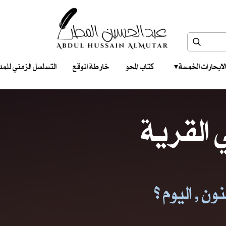
الابحارات الخمسة ‎ ‎ ‎
كتاب المحو
خارطة الموقع
التسلسل الزمني للمدونات‎ ‎
القرية
ن , اليوم ؟