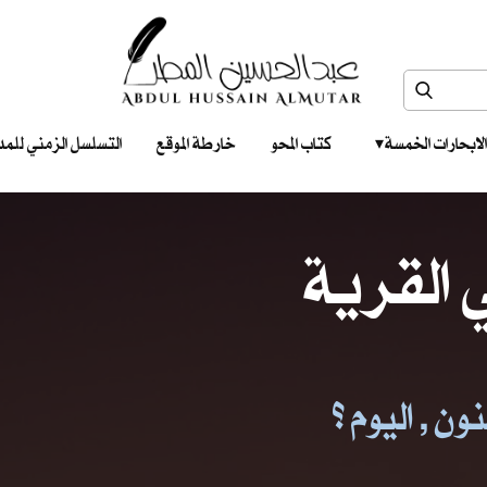
الابحارات الخمسة ‎ ‎ ‎
كتاب المحو
خارطة الموقع
التسلسل الزمني للمدونات‎ ‎
القرية
ن , اليوم ؟