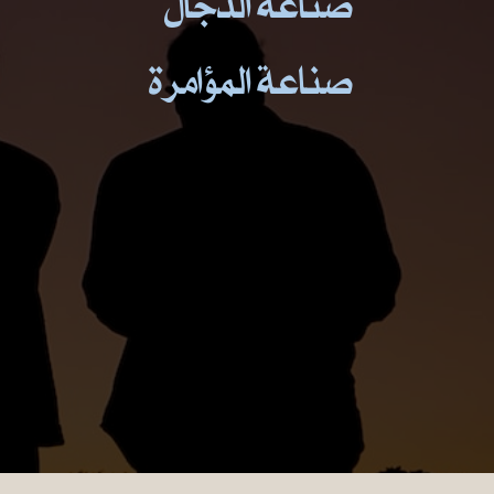
صناعة الدجال
صناعة المؤامرة