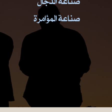
صناعة الدجال
صناعة المؤامرة