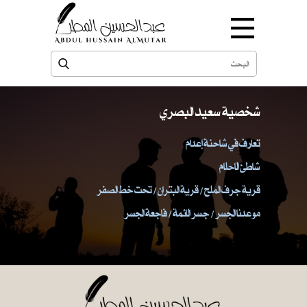
شخصية سعيد البصري
تعارف في شاحنة إعدام
شاطئ الاحلام
قرية جرف الملح / قرية البتران / تحت خط الصفر
موعدنا الجسر / جسر الائمة / فاجعة الجسر