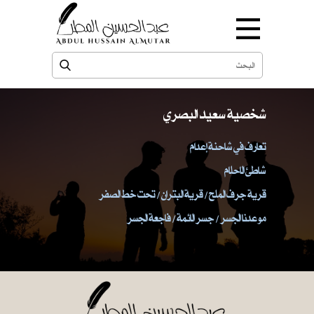
شخصية سعيد البصري
تعارف في شاحنة إعدام
شاطئ الاحلام
قرية جرف الملح / قرية البتران / تحت خط الصفر
موعدنا الجسر / جسر الائمة / فاجعة الجسر