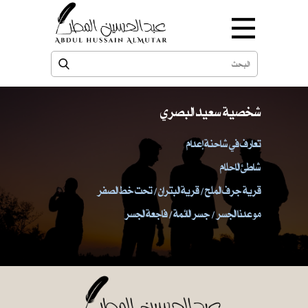
شخصية سعيد البصري
تعارف في شاحنة إعدام
شاطئ الاحلام
قرية جرف الملح / قرية البتران / تحت خط الصفر
موعدنا الجسر / جسر الائمة / فاجعة الجسر