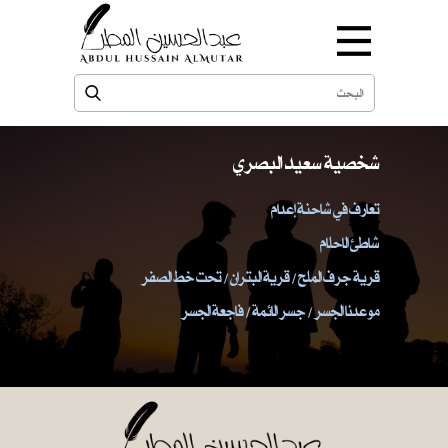
شخصية سعيد البصري
تعارف في شاحنة إعدام
شاطئ الاحلام
قرية جرف الملح / قرية البتران / تحت خط الصفر
موعدنا الجسر / جسر الائمة / فاجعة الجسر