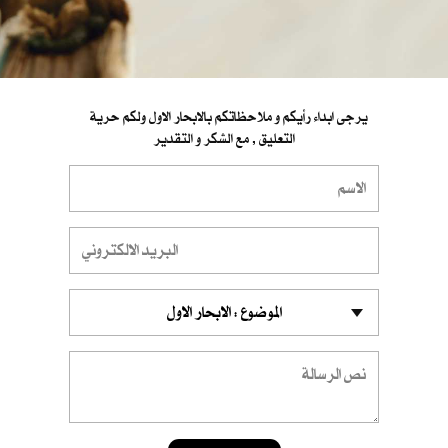
يرجى ابداء رأيكم و ملاحظاتكم بالابحار الاول ولكم حرية
التعليق , مع الشكر و التقدير