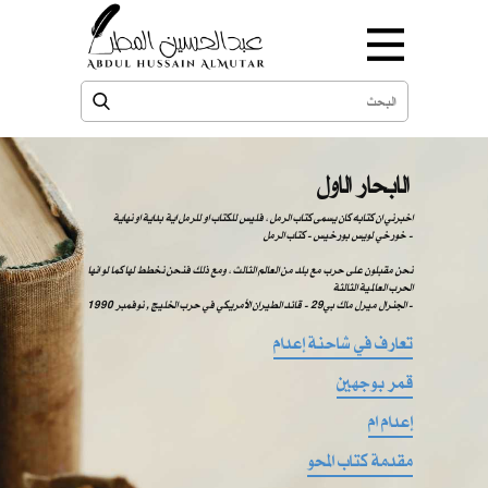
الابحار الاول
اخبرني ان كتابه كان يسمى كتاب الرمل ، فليس للكتاب او للرمل اية بداية او نهاية
خورخي لويس بورخيس - كتاب الرمل -
نحن مقبلون على حرب مع بلد من العالم الثالث ، ومع ذلك فنحن نخطط لها كما لو انها
الحرب العالمية الثالثة
الجنرال ميرل ماك بي29 - قائد الطيران الأمريكي في حرب الخليج , نوفمبر 1990 -
تعارف في شاحنة إعدام
قمر بوجهين
إعدام ام
مقدمة كتاب المحو