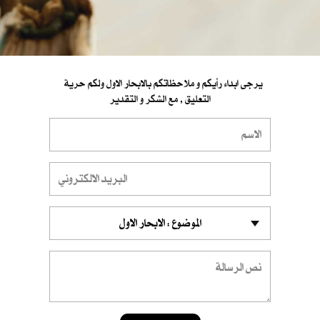
يرجى ابداء رأيكم و ملاحظاتكم بالابحار الاول ولكم حرية
التعليق , مع الشكر و التقدير