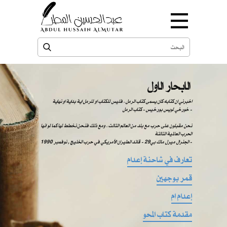
الابحار الاول
اخبرني ان كتابه كان يسمى كتاب الرمل ، فليس للكتاب او للرمل اية بداية او نهاية
خورخي لويس بورخيس - كتاب الرمل -
نحن مقبلون على حرب مع بلد من العالم الثالث ، ومع ذلك فنحن نخطط لها كما لو انها
الحرب العالمية الثالثة
الجنرال ميرل ماك بي29 - قائد الطيران الأمريكي في حرب الخليج , نوفمبر 1990 -
تعارف في شاحنة إعدام
قمر بوجهين
إعدام ام
مقدمة كتاب المحو