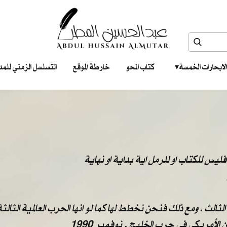
الابحارات الخمسة ‎ ‎ ‎
كتاب المحو
خارطة الموقع
التسلسل الزمني للمدونات‎ ‎
ليس للكتاب او للرمل اية بداية او نهاية
الث ، ومع ذلك فنحن نخطط لها كما لو انها الحرب العالمية الثالثة