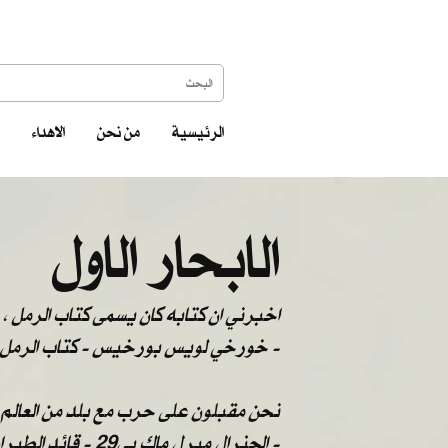
الرئيسية
من نحن
الاهداء
الابحار الاول
اخبرني ان كتابه كان يسمى كتاب الرمل ، ف
خورخي لويس بورخيس - كتاب الرمل -
نحن مقبلون على حرب مع بلد من العالم الث
الجنرال ميرل ماك بي29 - قائد الطيران الأمريكي في حرب الخليج , نوفمبر 1990 -