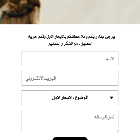
يرجى ابداء رأيكم و ملاحظاتكم بالابحار الاول ولكم حرية
التعليق , مع الشكر و التقدير