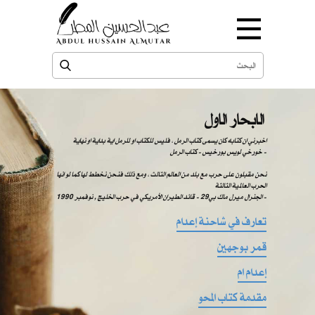
الابحار الاول
اخبرني ان كتابه كان يسمى كتاب الرمل ، فليس للكتاب او للرمل اية بداية او نهاية
خورخي لويس بورخيس - كتاب الرمل -
نحن مقبلون على حرب مع بلد من العالم الثالث ، ومع ذلك فنحن نخطط لها كما لو انها
الحرب العالمية الثالثة
الجنرال ميرل ماك بي29 - قائد الطيران الأمريكي في حرب الخليج , نوفمبر 1990 -
تعارف في شاحنة إعدام
قمر بوجهين
إعدام ام
مقدمة كتاب المحو