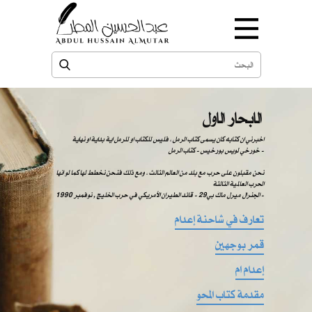
الابحار الاول
اخبرني ان كتابه كان يسمى كتاب الرمل ، فليس للكتاب او للرمل اية بداية او نهاية
خورخي لويس بورخيس - كتاب الرمل -
نحن مقبلون على حرب مع بلد من العالم الثالث ، ومع ذلك فنحن نخطط لها كما لو انها
الحرب العالمية الثالثة
الجنرال ميرل ماك بي29 - قائد الطيران الأمريكي في حرب الخليج , نوفمبر 1990 -
تعارف في شاحنة إعدام
قمر بوجهين
إعدام ام
مقدمة كتاب المحو