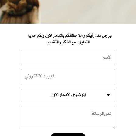
يرجى ابداء رأيكم و ملاحظاتكم بالابحار الاول ولكم حرية
التعليق , مع الشكر و التقدير