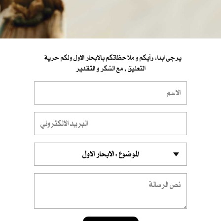
يرجى ابداء رأيكم و ملاحظاتكم بالابحار الاول ولكم حرية
التعليق , مع الشكر و التقدير