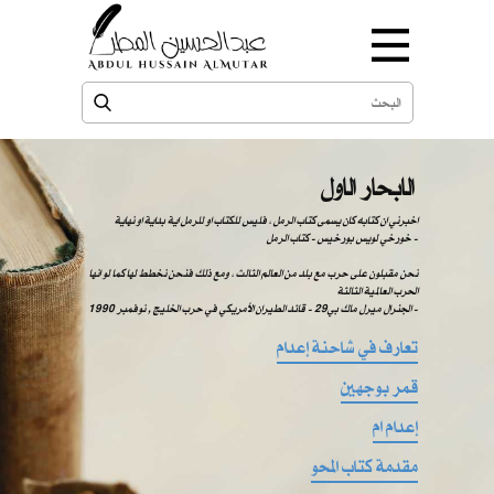
الابحار الاول
اخبرني ان كتابه كان يسمى كتاب الرمل ، فليس للكتاب او للرمل اية بداية او نهاية
خورخي لويس بورخيس - كتاب الرمل -
نحن مقبلون على حرب مع بلد من العالم الثالث ، ومع ذلك فنحن نخطط لها كما لو انها
الحرب العالمية الثالثة
الجنرال ميرل ماك بي29 - قائد الطيران الأمريكي في حرب الخليج , نوفمبر 1990 -
تعارف في شاحنة إعدام
قمر بوجهين
إعدام ام
مقدمة كتاب المحو