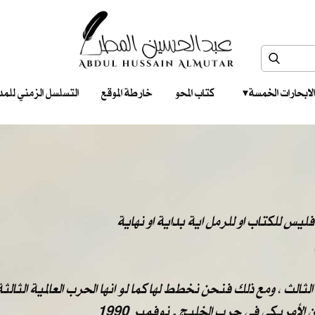
الابحارات الخمسة ‎ ‎ ‎
كتاب المحو
خارطة الموقع
التسلسل الزمني للمدونات‎ ‎
ليس للكتاب او للرمل اية بداية او نهاية
الث ، ومع ذلك فنحن نخطط لها كما لو انها الحرب العالمية الثالثة