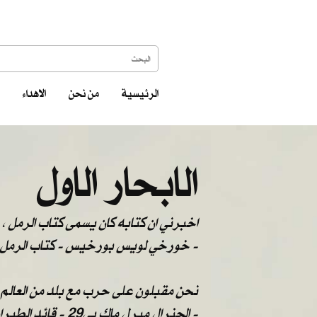
الرئيسية
من نحن
الاهداء
الابحار الاول
اخبرني ان كتابه كان يسمى كتاب الرمل ، ف
خورخي لويس بورخيس - كتاب الرمل -
نحن مقبلون على حرب مع بلد من العالم الث
الجنرال ميرل ماك بي29 - قائد الطيران الأمريكي في حرب الخليج , نوفمبر 1990 -