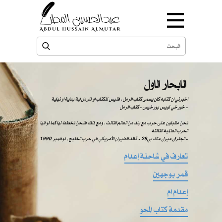
الابحار الاول
اخبرني ان كتابه كان يسمى كتاب الرمل ، فليس للكتاب او للرمل اية بداية او نهاية
خورخي لويس بورخيس - كتاب الرمل -
نحن مقبلون على حرب مع بلد من العالم الثالث ، ومع ذلك فنحن نخطط لها كما لو انها
الحرب العالمية الثالثة
الجنرال ميرل ماك بي29 - قائد الطيران الأمريكي في حرب الخليج , نوفمبر 1990 -
تعارف في شاحنة إعدام
قمر بوجهين
إعدام ام
مقدمة كتاب المحو