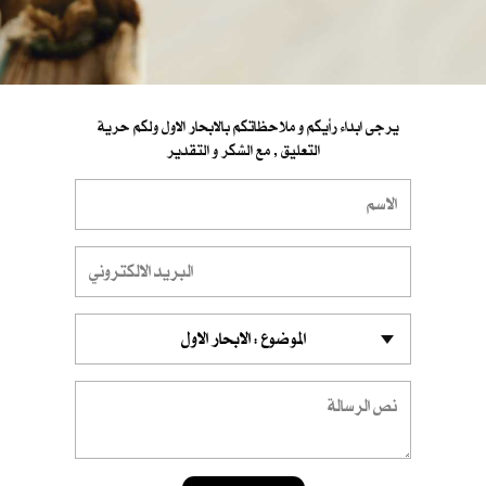
يرجى ابداء رأيكم و ملاحظاتكم بالابحار الاول ولكم حرية
التعليق , مع الشكر و التقدير