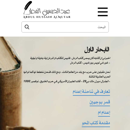
الابحار الاول
اخبرني ان كتابه كان يسمى كتاب الرمل ، فليس للكتاب او للرمل اية بداية او نهاية
خورخي لويس بورخيس - كتاب الرمل -
نحن مقبلون على حرب مع بلد من العالم الثالث ، ومع ذلك فنحن نخطط لها كما لو انها
الحرب العالمية الثالثة
الجنرال ميرل ماك بي29 - قائد الطيران الأمريكي في حرب الخليج , نوفمبر 1990 -
تعارف في شاحنة إعدام
قمر بوجهين
إعدام ام
مقدمة كتاب المحو