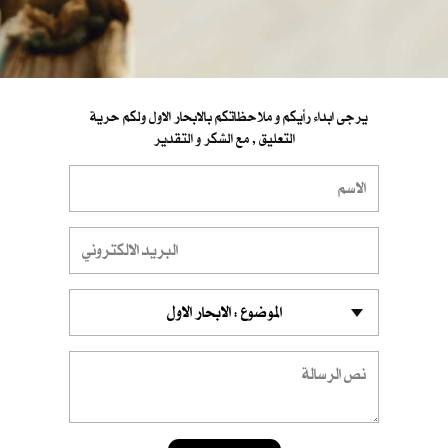
يرجى ابداء رأيكم و ملاحظاتكم بالابحار الاول ولكم حرية
التعليق , مع الشكر و التقدير