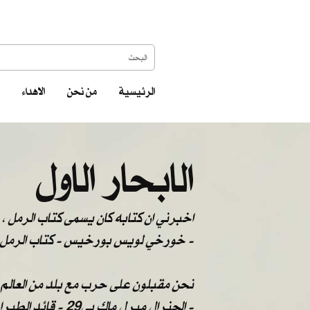
الرئيسية
من نحن
الاهداء
الابحار الاول
اخبرني ان كتابه كان يسمى كتاب الرمل ، ف
خورخي لويس بورخيس - كتاب الرمل -
نحن مقبلون على حرب مع بلد من العالم الث
الجنرال ميرل ماك بي29 - قائد الطيران الأمريكي في حرب الخليج , نوفمبر 1990 -