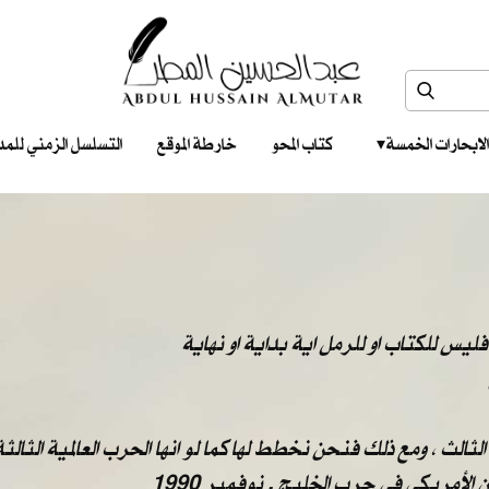
الابحارات الخمسة ‎ ‎ ‎
كتاب المحو
خارطة الموقع
التسلسل الزمني للمدونات‎ ‎
ليس للكتاب او للرمل اية بداية او نهاية
الث ، ومع ذلك فنحن نخطط لها كما لو انها الحرب العالمية الثالثة