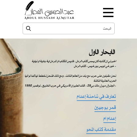
الابحار الاول
اخبرني ان كتابه كان يسمى كتاب الرمل ، فليس للكتاب او للرمل اية بداية او نهاية
خورخي لويس بورخيس - كتاب الرمل -
نحن مقبلون على حرب مع بلد من العالم الثالث ، ومع ذلك فنحن نخطط لها كما لو انها
الحرب العالمية الثالثة
الجنرال ميرل ماك بي29 - قائد الطيران الأمريكي في حرب الخليج , نوفمبر 1990 -
تعارف في شاحنة إعدام
قمر بوجهين
إعدام ام
مقدمة كتاب المحو