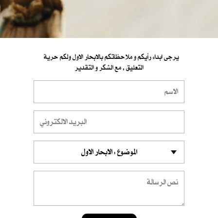
يرجى ابداء رأيكم و ملاحظاتكم بالابحار الاول ولكم حرية
التعليق , مع الشكر و التقدير