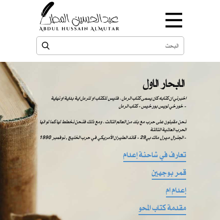
الابحار الاول
اخبرني ان كتابه كان يسمى كتاب الرمل ، فليس للكتاب او للرمل اية بداية او نهاية
خورخي لويس بورخيس - كتاب الرمل -
نحن مقبلون على حرب مع بلد من العالم الثالث ، ومع ذلك فنحن نخطط لها كما لو انها
الحرب العالمية الثالثة
الجنرال ميرل ماك بي29 - قائد الطيران الأمريكي في حرب الخليج , نوفمبر 1990 -
تعارف في شاحنة إعدام
قمر بوجهين
إعدام ام
مقدمة كتاب المحو