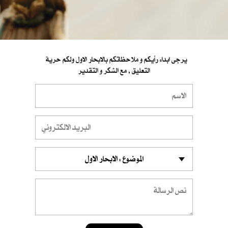
يرجى ابداء رأيكم و ملاحظاتكم بالابحار الاول ولكم حرية
التعليق , مع الشكر و التقدير