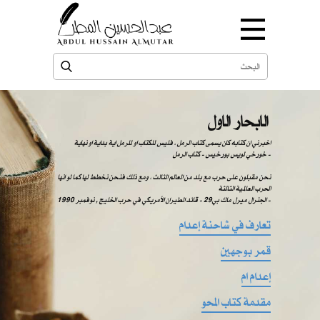
الابحار الاول
اخبرني ان كتابه كان يسمى كتاب الرمل ، فليس للكتاب او للرمل اية بداية او نهاية
خورخي لويس بورخيس - كتاب الرمل -
نحن مقبلون على حرب مع بلد من العالم الثالث ، ومع ذلك فنحن نخطط لها كما لو انها
الحرب العالمية الثالثة
الجنرال ميرل ماك بي29 - قائد الطيران الأمريكي في حرب الخليج , نوفمبر 1990 -
تعارف في شاحنة إعدام
قمر بوجهين
إعدام ام
مقدمة كتاب المحو