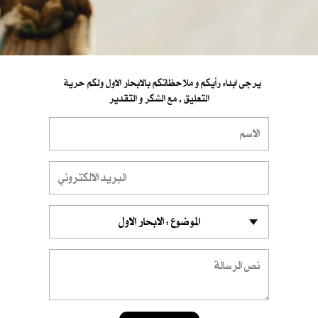
يرجى ابداء رأيكم و ملاحظاتكم بالابحار الاول ولكم حرية
التعليق , مع الشكر و التقدير