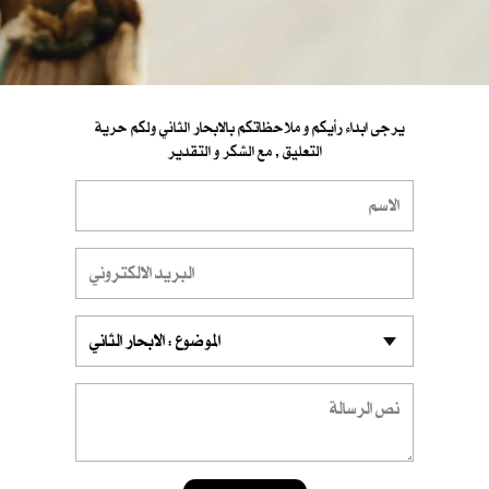
يرجى ابداء رأيكم و ملاحظاتكم بالابحار الثاني ولكم حرية
التعليق , مع الشكر و التقدير